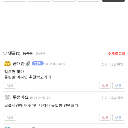
댓글
(3)
등록순
|
최신순
새로고침
곧대간
26-06-03 23:00
신고
|
공감 확인
맞으면 맞다
틀린말 아니면 추천박고가라
답글
0
0
뚜껑따요
26-06-04 03:54
신고
|
공감 확인
글쓸시간에 허수아비나쳐라 유일한 컨텐츠다
답글
0
0