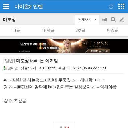
아이온2
인벤
마도성
전체보기
공
검
글
지
색
내글
내 댓글
3추글
인증글
on/off
쓰
기
[일반]
마도성 fact. 는 이거임
곧대간
댓글: 3 개
조회:
1656
추천:
11
2026-06-03 22:58:51
뭐 대단한 딜 하는것도 아닌데 두둠칫 ㅈㄴ해야함ㅋㅋㅋ
걍 ㅈㄴ불편한데 딸깍에 back잡아주는 살성보다 ㅈㄴ약해야함
걍 개 ㅈ같음