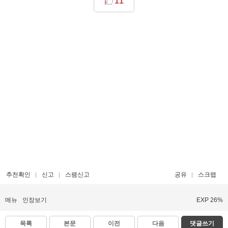
11
추천확인
신고
스팸신고
공유
스크랩
메뉴
인장보기
EXP 26%
목록
본문
이전
다음
댓글쓰기