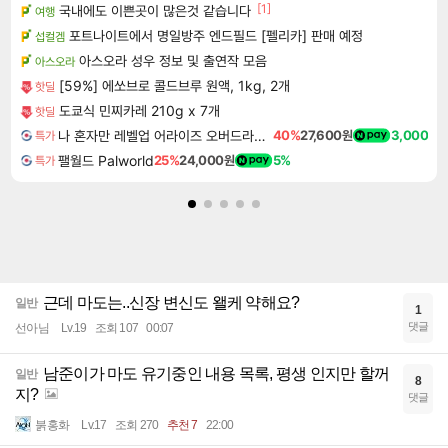
[1]
국내에도 이쁜곳이 많은것 같습니다
여행
포트나이트에서 명일방주 엔드필드 [펠리카] 판매 예정
섭컬겜
아스오라 성우 정보 및 출연작 모음
아스오라
[59%] 에쏘브로 콜드브루 원액, 1kg, 2개
핫딜
도쿄식 민찌카레 210g x 7개
핫딜
나 혼자만 레벨업 어라이즈 오버드라이브 Solo Leveling Arise
40%
27,600원
3,000
특가
팰월드 Palworld
25%
24,000원
5%
특가
근데 마도는..신장 변신도 왤케 약해요?
일반
1
댓글
선아님
Lv.19
조회 107
00:07
남준이가 마도 유기중인 내용 목록, 평생 인지만 할꺼
일반
8
지?
댓글
붉홍화
Lv.17
조회 270
추천 7
22:00