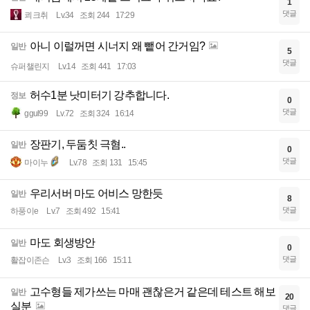
1
댓글
쾨크취
Lv.34
조회 244
17:29
아니 이럴꺼면 시너지 왜 뺕어 간거임?
일반
5
댓글
슈퍼챌린지
Lv.14
조회 441
17:03
허수1분 낫미터기 강추합니다.
정보
0
댓글
ggul99
Lv.72
조회 324
16:14
장판기, 두둠칫 극혐..
일반
0
댓글
마이누
Lv.78
조회 131
15:45
우리서버 마도 어비스 망한듯
일반
8
댓글
하풍이e
Lv.7
조회 492
15:41
마도 회생방안
일반
0
댓글
활잡이존슨
Lv.3
조회 166
15:11
고수형들 제가쓰는 마매 괜찮은거 같은데 테스트 해보
일반
20
실분
댓글