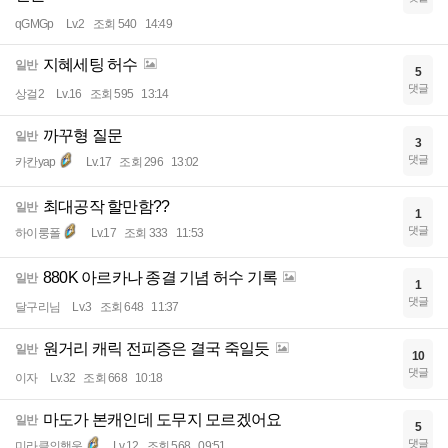
qGMGp
Lv.2
조회 540
14:49
지혜세팅 허수
일반
5
댓글
상걸2
Lv.16
조회 595
13:14
까꾸형 질문
일반
3
댓글
카칸yap
Lv.17
조회 296
13:02
최대공작 할만함??
일반
1
댓글
하이룽폴
Lv.17
조회 333
11:53
880K 아르카나 종결 기념 허수 기록
일반
1
댓글
달구리님
Lv.3
조회 648
11:37
원거리 캐릭 전피증은 결국 죽일듯
일반
10
댓글
이자
Lv.32
조회 668
10:18
마도가 본캐인데 도무지 모르겠어요
일반
5
댓글
미라클의행운
Lv.12
조회 568
09:51