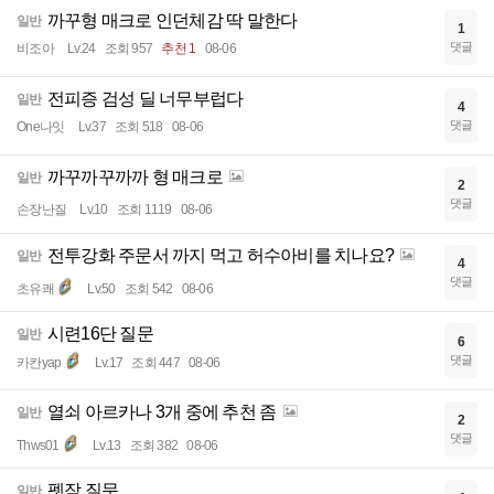
까꾸형 매크로 인던체감 딱 말한다
일반
1
댓글
비조아
Lv.24
조회 957
추천 1
08-06
전피증 검성 딜 너무부럽다
일반
4
댓글
One나잇
Lv.37
조회 518
08-06
까꾸까꾸까까 형 매크로
일반
2
댓글
손장난질
Lv.10
조회 1119
08-06
전투강화 주문서 까지 먹고 허수아비를 치나요?
일반
4
댓글
초유쾌
Lv.50
조회 542
08-06
시련16단 질문
일반
6
댓글
카칸yap
Lv.17
조회 447
08-06
열쇠 아르카나 3개 중에 추천 좀
일반
2
댓글
Thws01
Lv.13
조회 382
08-06
펫작 질문
일반