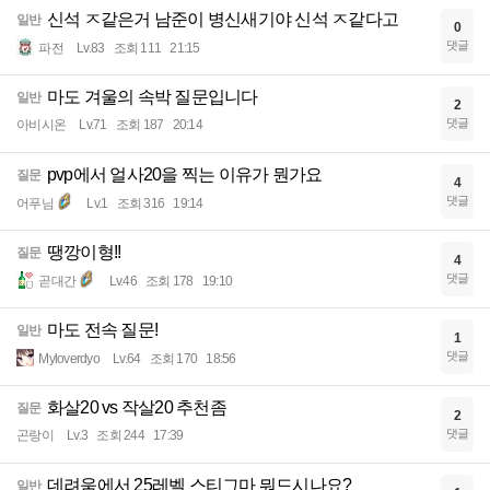
신석 ㅈ같은거 남준이 병신새기야 신석 ㅈ같다고
일반
0
댓글
파전
Lv.83
조회 111
21:15
마도 겨울의 속박 질문입니다
일반
2
댓글
아비시온
Lv.71
조회 187
20:14
pvp에서 얼사20을 찍는 이유가 뭔가요
질문
4
댓글
어푸님
Lv.1
조회 316
19:14
땡깡이형!!
질문
4
댓글
곧대간
Lv.46
조회 178
19:10
마도 전속 질문!
일반
1
댓글
Myloverdyo
Lv.64
조회 170
18:56
화살20 vs 작살20 추천좀
질문
2
댓글
곤랑이
Lv.3
조회 244
17:39
데려움에서 25레벨 스티그마 뭐드시나요?
일반