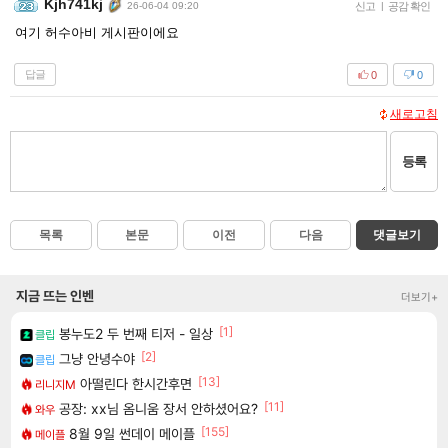
Kjh741kj
26-06-04 09:20
신고
|
공감 확인
여기 허수아비 게시판이에요
답글
0
0
새로고침
등록
목록
본문
이전
다음
댓글보기
지금 뜨는 인벤
더보기+
[1]
봉누도2 두 번째 티저 - 일상
클립
[2]
그냥 안녕수야
클립
[13]
아떨린다 한시간후면
리니지M
[11]
공장: xx님 옴니움 장서 안하셨어요?
와우
[155]
8월 9일 썬데이 메이플
메이플