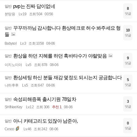
pvp는 진짜 답이없네
일반
8
댓글
분탕용
Lv.19
조회 504
00:56
꾸꾸까까님 감사합니다 환상메크로 허수 봐주세요 형
일반
10
들
댓글
Babysol
Lv.3
조회 1058
08-06
환상을 하던 지혜를 하던 혹바타수가 야랄맞음
일반
9
댓글
이치노미야
Lv.5
조회 878
08-06
환상세팅 하신 분들 재감 몇정도 되시는지 궁금합니다
일반
5
댓글
냐하후후
Lv.5
조회 647
08-06
속성피해증폭 출시기원 78일차
일반
3
댓글
SHINeeKey
Lv.12
조회 306
추천 1
08-06
아니 카테고리도 있잖아 남준아,
일반
0
댓글
Cesco
Lv.46
조회 242
08-06