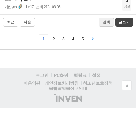
4
댓글
카칸yap
Lv.17
조회 273
08-06
최근
다음
검색
글쓰기
1
2
3
4
5
로그인
PC화면
퀵링크
설정
청소년보호정책
이용약관
개인정보처리방침
▲
불법촬영물신고안내
(주)
인
벤