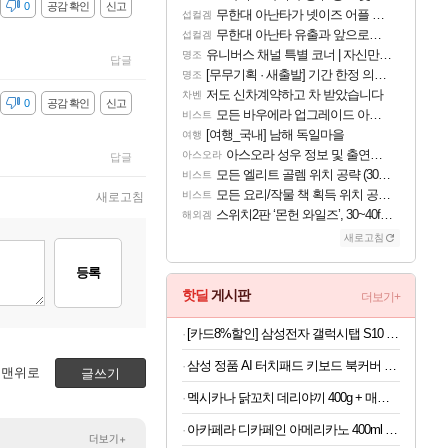
감
0
공감 확인
신고
무한대 아난타가 넷이즈 어플 달력에 일정 등록
섭컬겜
무한대 아난타 유출과 앞으로의 예상 (루머)
섭컬겜
유니버스 채널 특별 코너 | 자신만의 스타일
명조
답글
[무무기획 · 새출발] 기간 한정 의뢰 이벤트
명조
저도 신차계약하고 차 받았습니다
차벤
감
0
공감 확인
신고
모든 바우에라 업그레이드 아이템 획득 위치 공략 (89개)
비스트
[여행_국내] 남해 독일마을
여행
아스오라 성우 정보 및 출연작 모음
아스오라
답글
모든 엘리트 골렘 위치 공략 (30개) - 방랑 결투가
비스트
모든 요리/작물 책 획득 위치 공략 (36개) - 미식가 도전과제
비스트
새로고침
스위치2판 ‘몬헌 와일즈’, 30~40fps 목표 추정
해외겜
새로고침
등록
핫딜
게시판
더보기+
[카드8%할인] 삼성전자 갤럭시탭 S10 FE WiFi 128GB 그레이 영상용 학습용 SM-X520
삼성 정품 AI 터치패드 키보드 북커버 케이스 그레이, 갤럭시 탭 S11 울트라
맨위로
글쓰기
멕시카나 닭꼬치 데리야끼 400g + 매콤숯불 450g (100g당 2,410원)
아카페라 디카페인 아메리카노 400ml x 20개 (1개당 1,055원)
더보기+