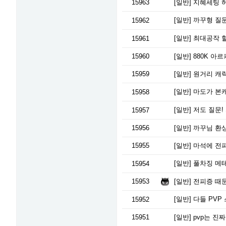
15963
[일반]
지혜세팅 
[일반]
까꾸형 질
15962
[일반]
최대공작 할
15961
15960
[일반]
880K 아
15959
[일반]
원거리 캐릭
[일반]
마도가 본
15958
[일반]
저도 질문!
15957
15956
[일반]
까꾸님 환상
15955
[일반]
마석에 전
[일반]
풀차징 메테
15954
15953
[일반]
전피증 때
[일반]
다들 PVP
15952
15951
[일반]
pvp는 진