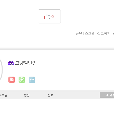
0
공유
스크랩
신고하기
그냥일반인
프로필
랭킹
칭호