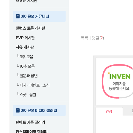
SOOP 게시판
아이온2 커뮤니티
밸런스 토론 게시판
PVP 게시판
목록
|
댓글(
2
)
자유 게시판
└
3추 모음
└
10추 모음
└
질문과 답변
└
패치 · 이벤트 · 소식
└
스샷 · 움짤
아이온2 미디어 갤러리
인장
팬아트 카툰 갤러리
커스터마이징 갤러리