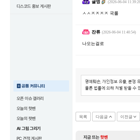
귤멍
(2026-06-04 11:39:2
디스코드 홍보 게시판
ㅅㅅㅈㅈㅈㅈ 국룰
잔류
(2026-06-04 11:40:54)
나오는걸로
공통 커뮤니티
오픈 이슈 갤러리
오늘의 핫벤
목록
다음글
이전글
오늘의 팟벤
AI 그림 그리기
지금 뜨는
핫벤
PC 견적 게시판