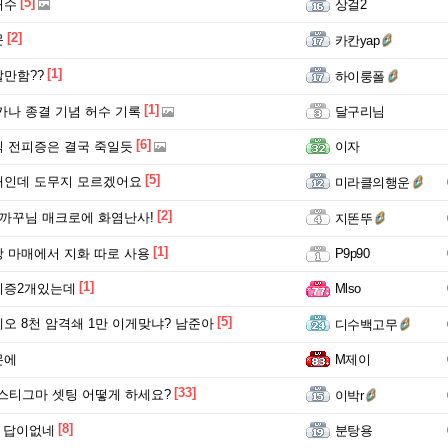
[5]
허수
상걸2
[2]
문
카칸yap
[1]
만함??
하이룽폴
[1]
르카나 종결 기념 허수 기록
달구리님
[6]
 전피증은 결국 죽일듯
이자
[5]
캐인데 도무지 모르겠어요
미라클의행운
[2]
 까꾸님 매크로에 화염난사!
지똔뚜
[1]
 마매에서 지화 따로 사용
P9p90
[1]
피증2개있는데
Mlso
[5]
오 8천 암격쇄 1만 이게맞냐? 남준아
디수백고무
문에
M제이
[33]
 스티그마 셋팅 어떻게 하세요?
이박r
[8]
짜 답이없네
분탕용