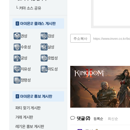
└
커마 소스 공유
아이온2 클래스 게시판
권성
검성
주소복사
https://www.inven.co.kr/b
수호성
살성
궁성
호법성
치유성
마도성
정령성
아이온2 홍보 게시판
파티 찾기 게시판
거래 게시판
(2)
댓글
등록순
|
최신순
레기온 홍보 게시판