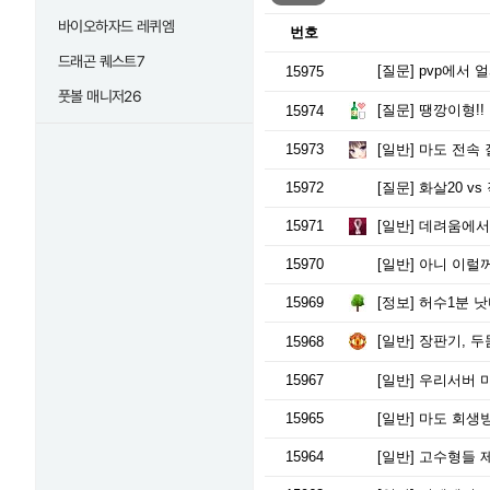
바이오하자드 레퀴엠
번호
드래곤 퀘스트7
[질문]
pvp에서 
15975
풋볼 매니저26
[질문]
땡깡이형!!
15974
15973
[일반]
마도 전속 
15972
[질문]
화살20 vs
15971
[일반]
데려움에서 
15970
[일반]
아니 이럴꺼
15969
[정보]
허수1분 낫
[일반]
장판기, 두둠
15968
15967
[일반]
우리서버 마
15965
[일반]
마도 회생
15964
[일반]
고수형들 제가