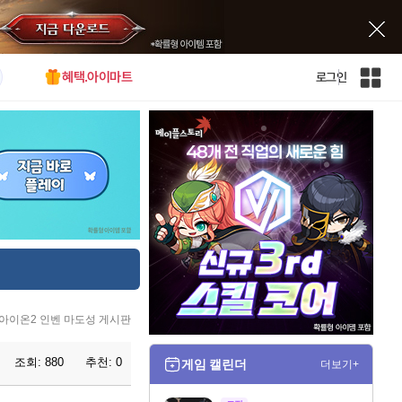
혜택.아이마트
로그인
인
벤
전
체
사
이
트
맵
아이온2 인벤 마도성 게시판
조회:
880
추천:
0
게임 캘린더
더보기+