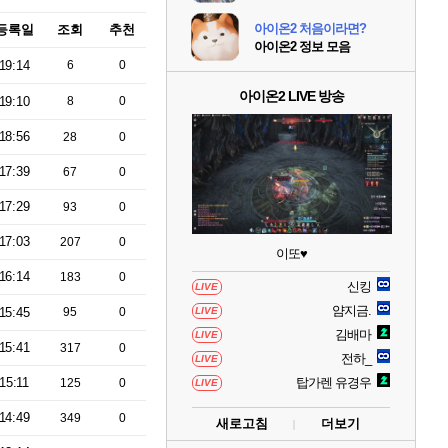
아이온2 처음이라면?
등록일
조회
추천
아이온2 정보 모음
19:14
6
0
아이온2 LIVE 방송
19:10
8
0
18:56
28
0
17:39
67
0
17:29
93
0
17:03
207
0
이또♥
16:14
183
0
신킹
LIVE
얌지금.
15:45
95
0
LIVE
김배마
LIVE
15:41
317
0
전하_
LIVE
15:11
탑가렌 유경우
125
0
LIVE
14:49
349
0
새로고침
더보기