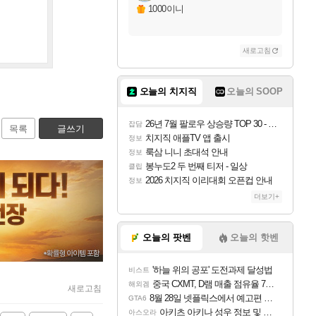
1000이니
새로고침
오늘의 치지직
오늘의 SOOP
26년 7월 팔로우 상승량 TOP 30 - 월간 치지직
잡담
목록
글쓰기
치지직 애플TV 앱 출시
정보
룩삼 니니 초대석 안내
정보
봉누도2 두 번째 티저 - 일상
클립
2026 치지직 이리대회 오픈컵 안내
정보
더보기+
오늘의 팟벤
오늘의 핫벤
'하늘 위의 공포' 도전과제 달성법
비스트
중국 CXMT, D램 매출 점유율 7%…글로벌 4위로 부상
해외겜
새로고침
8월 28일 넷플릭스에서 예고편 공개 예정
GTA6
아키츠 아키나 성우 정보 및 주요 필모
아스오라