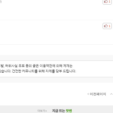
8)
공감
비공
1
공감
비공
1
이전페이지
지금 뜨는
팟벤
더보기+