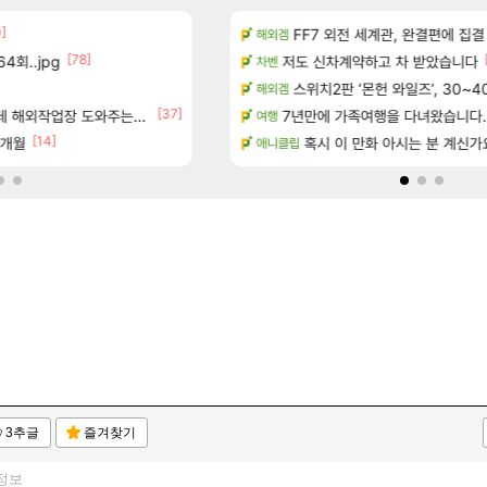
0]
[14]
7년 생산분 완판?
방금 일어난일
FF7 외전 세계관, 완결편에 집결
리니지M
해외겜
[78]
4회..jpg
우 정보 및 주요 필모
저도 신차계약하고 차 받았습니다
D.Mon 애니메이션 영웅 시네마
오버워치
차벤
보 및 출연작 모음
하이퍼 부스트 이후 길 잃은 뉴비
스위치2판 ‘몬헌 와일즈’, 30~4
검은사막
해외겜
[37]
[155]
우 정보 및 주요 필모
업장 도와주는 짓은 좀 아니지않냐?
8월 9일 썬데이 메이플
7년만에 가족여행을 다녀왔습니다.
메이플
여행
[14]
[1]
7개월
(40개) - 귀환한 영혼 도전과제
페이즈 영애짤 찾았다
혹시 이 만화 아시는 분 계신가
LoL
애니클립
3추글
즐겨찾기
정보