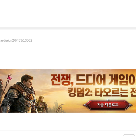
oard/aion2/6453/13062