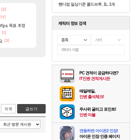
핸디엄 일상기준 콜드브루, 1L, 1개
[3]
[88]
보상 공지 나온거 10추 하니 올리자
동해바다 추암해수욕장
로아
여행
[11]
[7]
[106]
틱
챌린저#77777 저격했습니다!
국내에도 이쁜곳이 많은것 같습니다
메이플
여행
캐릭터 정보 검색
[12]
[77]
분들!
0fps 목표 추정
크로체 따왔습니다
중국 CXMT, D램 매출 점유율 7%…글로벌 4위로 부상
로아
해외겜
[1]
[2
고양이를 도구로 쓰는 인방 하꼬 스트리머 박제합니다.
리싱크드 1.06 패치노트 (8/5)
로아
리싱크드
종족
서버
[3]
[20]
요
진짜 귀한 삼색화채 찐1등 떳냐 ㅅㅅㅅ
AI발 원가 압박, 메인보드값 오르나
FCO
해외겜
PC 견적이 궁금하다면?
IT인벤 견적게시판
매일매일,
인벤 출석체크!
목록
글쓰기
주사위 굴리고 포인트!
인벤 마블
연동하면 아이온2 인장!
아이온 인장 인증 페이지