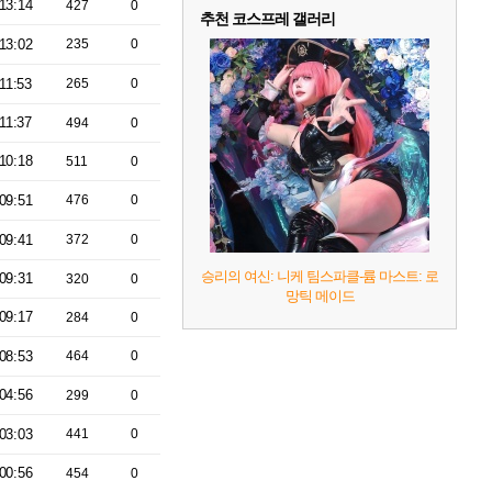
13:14
427
0
추천 코스프레 갤러리
13:02
235
0
11:53
265
0
11:37
494
0
10:18
511
0
09:51
476
0
09:41
372
0
승리의 여신: 니케 팀스파클-륨 마스트: 로
09:31
320
0
망틱 메이드
09:17
284
0
08:53
464
0
04:56
299
0
03:03
441
0
00:56
454
0