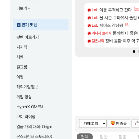
더보기
[88]
[2
 나온거 10추 하니 올리자
다 추암해수욕장
야동 투척하고 간다
메모리 3사, 202
LoL
해외겜
[106]
77777 저격했습니다!
도 이쁜곳이 많은것 같습니다
올 시즌 구마유시 솔킬 6
아사쿠라 마이 성
LoL
아스오라
[77]
[1]
[5]
인기 팟벤
따왔습니다
CXMT, D램 매출 점유율 7%…글로벌 4위로 부상
페이즈 감상평
아스오라 성우 정
LoL
아스오라
[239]
구로 쓰는 인방 하꼬 스트리머 박제합니다.
크드 1.06 패치노트 (8/5)
아키츠 아키나 성
똘끼형 다 좋은데 해외작
리니지 클래식
아스오라
팟벤 바로가기
[20]
한 삼색화채 찐1등 떳냐 ㅅㅅㅅ
발 원가 압박, 메인보드값 오르나
장비 올환 이후 약 
모든 성소 위치 공략 
검은사막
비스트
치지직
차벤
걸그룹
여행
해외게임정보
게임 영상
HyperX OMEN
브이 라이징
인증글
일곱 개의 대죄: Origin
몬스터헌터 스토리즈3
전체
일반
질문