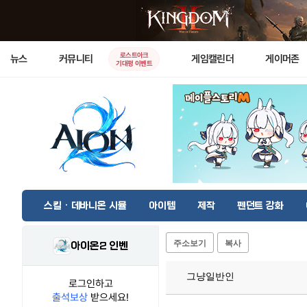
로스트아크
뉴스
커뮤니티
게임캘린더
게이머존
기대평 이벤트
스킬 · 데바니온 시뮬
아이템
제작
펜던트 강화
주소보기
복사
아이온2 인벤
그냥일반인
로그인하고
출석보상
받으세요!