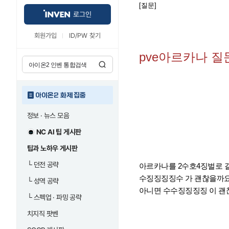
[질문]
로그인
회원가입
ID/PW 찾기
pve아르카나 질
아이온2 화제 집중
정보 · 뉴스 모음
NC AI 팁 게시판
팁과 노하우 게시판
└
던전 공략
아르카나를 2수호4징벌로 
수징징징징수 가 괜찮을까요
└
성역 공략
아니면 수수징징징징 이 괜
└
스펙업 · 파밍 공략
치지직 팟벤