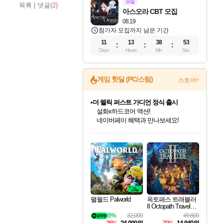
모집
목록
|
댓글(
2
)
아스오라 CBT 모집
08.19
참가자 모집까지 남은 기간
11
13
38
52
Days
Hours
Min
Sec
게임 핫딜 (PC/스팀)
스토어+
더 렐릭 퍼스트 가디언 정식 출시
설화x하드코어 액션!
네이버페이 혜택과 만나보세요!
베데스다 40주년 기념 할인 중!
베데스다의 명작들을
40주년 프로모션으로 만나보세요!
인벤게임즈 8월 특별 할인!
드래곤소드: 어웨이크닝 입점!
문명 7 특별 할인!
마블 투혼 파이팅 소울즈 정식출시!
귀무자: 검의 길 예약 판매 중!
비스트 오브 리인카네이션 정식 출시!
커세어 코브 출시 기념 할인!
캡콤 프렌차이즈 할인 진행 중!
캡콤 일부 상품 상시 할인
스타워즈 은하계 레이서
로블록스 기프트 카드 공식 입점
인기 퍼블리셔 모음!
스팀으로 만나는 드래곤소드!
조선&고려 DLC 출시 예정
마블 히어로 총 출동&화려한 격투!
10% 할인과
게임프릭 신작 IP
해적'섬'을 발전시키자!
몬헌, 바하 등 인기 IP를
몬헌 와일즈 & 드래곤즈 도그마2
인벤게임즈에서 10% 추가 적립
Robux를 가장 안전하고
최대 90% 할인가를 만나보세요!
네이버혜택과 함께 만나보세요!
50%할인&추가 적립까지!
네이버 포인트 혜택까지!
이니&베니 혜택까지!
네이버 혜택가와 함께 예약하세요!
할인&네이버혜택으로 만나보세요!
할인가에 만나보세요!
일부 에디션 상시 할인!
혜택으로 예약 판매 중
편안하게 충전하세요
팰월드 Palworld
옥토패스 트래블러
II Octopath Traveler I
I
5%
32,000
49,800