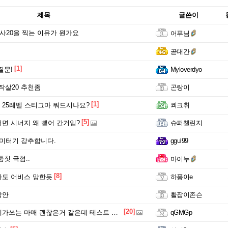
제목
글쓴이
얼사20을 찍는 이유가 뭔가요
어푸님
곧대간
[1]
질문!
Myloverdyo
 작살20 추천좀
곤랑이
[1]
25레벨 스티그마 뭐드시나요?
쾨크취
[5]
면 시너지 왜 뺕어 간거임?
슈퍼챌린지
미터기 강추합니다.
ggul99
칫 극혐..
마이누
[8]
도 어비스 망한듯
하풍이e
방안
활잡이존슨
[20]
쓰는 마매 괜찮은거 같은데 테스트 해보실분
qGMGp