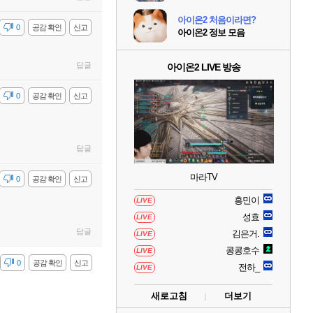
아이온2 처음이라면?
감
0
공감 확인
신고
아이온2 정보 모음
답글
아이온2 LIVE 방송
감
0
공감 확인
신고
답글
마라TV
감
0
공감 확인
신고
흥민이
LIVE
성효
LIVE
답글
김은거.
LIVE
콩콩호수
LIVE
감
0
공감 확인
신고
전하_
LIVE
새로고침
더보기