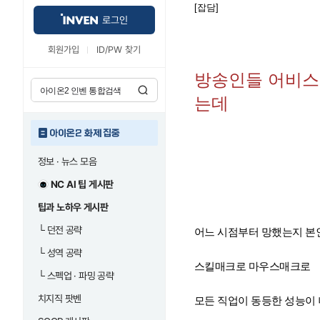
[잡담]
로그인
회원가입
ID/PW 찾기
방송인들 어비스
는데
아이온2 화제 집중
정보 · 뉴스 모음
NC AI 팁 게시판
팁과 노하우 게시판
└
던전 공략
어느 시점부터 망했는지 본
└
성역 공략
스킬매크로 마우스매크로
└
스펙업 · 파밍 공략
치지직 팟벤
모든 직업이 동등한 성능이 