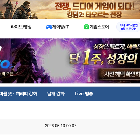
X
최대 90% 할인
라이브/영상
게이밍/IT
게임스토어
8월 프로모션
아뮬렛 · 허리띠 강화
날개 강화
Live 방송
2026-06-10 00:07