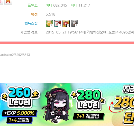
포인트
이니
682,045
베니
11,217
명성
5,518
획득스킬
5
11
5
1
가입일 정보
2015-05-21 19:56:14에 가입하셨으며, 오늘은 4096일
oard/aion2/6492/8843