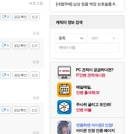
새로고침
[네맴무배] 삼성 정품 액정 보호필름 AR 스크린 프로텍터 갤럭시S26 울트라, 2매입
감
0
공감 확인
신고
캐릭터 정보 검색
답글
종족
서버
감
0
공감 확인
신고
답글
PC 견적이 궁금하다면?
IT인벤 견적게시판
감
0
공감 확인
신고
매일매일,
인벤 출석체크!
답글
주사위 굴리고 포인트!
인벤 마블
감
0
공감 확인
신고
연동하면 아이온2 인장!
아이온 인장 인증 페이지
답글