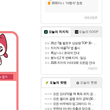
3000이니
·
'여행자' 칭호
새로고침
오늘의 치지직
오늘의 SOOP
26년 7월 팔로우 상승량 TOP 30 - 월간 치지직
잡담
치지직 애플TV 앱 출시
정보
룩삼 니니 초대석 안내
정보
봉누도2 두 번째 티저 - 일상
클립
2026 치지직 이리대회 오픈컵 안내
정보
더보기+
오늘의 팟벤
오늘의 핫벤
모든 요리/작물 책 획득 위치 공략 (36개) - 미식가 도전과제
비스트
모든 엘리트 골렘 위치 공략 (30개) - 방랑 결투가
비스트
모든 바우에라 업그레이드 아이템 획득 위치 공략 (89개)
비스트
무한대 아난타 유출과 앞으로의 예상 (루머)
섭컬겜