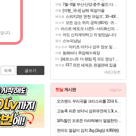
7월~8월 부산-단양-충주-울진 다녀왔어요~
여행
[여행_국내] 남해 독일마을
여행
스위치2판 ‘몬헌 와일즈’, 30~40fps 목표 추정
해외겜
모든 성소 위치 공략 (40개) - 귀환한 영혼 도전과제
비스트
라스트 에포크 시즌5 - 서리화신의 분노 티저
PV
째입니다.
저도 신차계약하고 차 받았습니다
차벤
스누피냥님
명조
아키츠 아키나 성우 정보 및 주요 필모
아스오라
동해바다 추암해수욕장
여행
[페르소나5: 더 팬텀 X] 괴도 영상 l 타카마키 안·댄싱 스타
PV
FF7 외전 세계관, 완결편에 집결
해외겜
목록
글쓰기
새로고침
핫딜
게시판
더보기+
오즈랜드 우리곡물 크리스피롤 23곡 660g (100g당 1,500원)
고농축 피죤 보타닉 섬유유연제 1.3L x 4개 (1개당 3,475원)
16%할인 프로즌 마라떡볶이 얼얼한맛, 440g, 2개
전라도 얼갈이 김치 2kg (1kg당 4,950원)