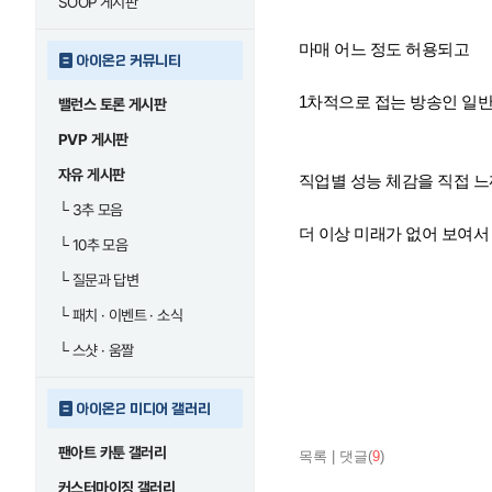
SOOP 게시판
마매 어느 정도 허용되고
아이온2 커뮤니티
1차적으로 접는 방송인 일
밸런스 토론 게시판
PVP 게시판
자유 게시판
직업별 성능 체감을 직접 
└
3추 모음
더 이상 미래가 없어 보여서
└
10추 모음
└
질문과 답변
└
패치 · 이벤트 · 소식
└
스샷 · 움짤
아이온2 미디어 갤러리
팬아트 카툰 갤러리
목록
|
댓글(
9
)
커스터마이징 갤러리