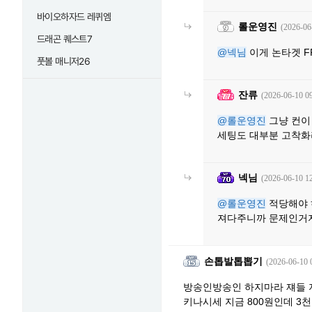
바이오하자드 레퀴엠
롤운영진
(2026-06
드래곤 퀘스트7
@넥님
이게 논타겟 F
풋볼 매니저26
잔류
(2026-06-10 09
@롤운영진
그냥 컨이
세팅도 대부분 고착화
넥님
(2026-06-10 12
@롤운영진
적당해야 
져다주니까 문제인거
손톱발톱뽑기
(2026-06-10 
방송인방송인 하지마라 쟤들 
키나시세 지금 800원인데 3