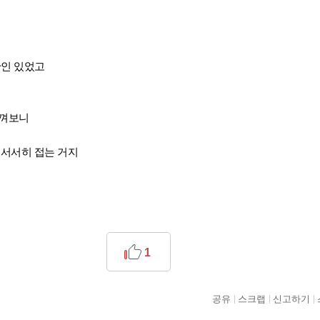
반인 있었고
느껴보니
 서서히 접는 거지
1
공유
스크랩
신고하기