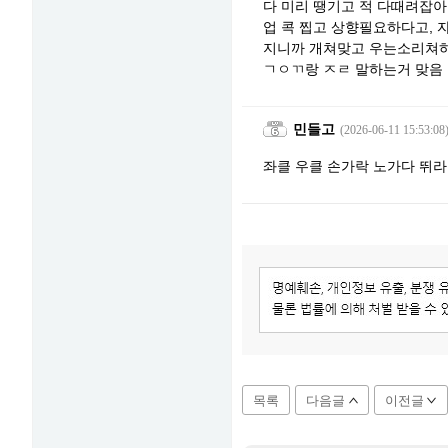
다 미리 땡기고 적 다때려잡
업 콕 찝고 상향필요하다고,
지니까 개쳐맞고 우는소리쳐하
ㄱㅇㄲ랑 ㅈㄹ 말하는거 맞음
민들고
(2026-06-11 15:53:08
좌클 우클 손가락 노가다 뛰
목록
다음글
이전글