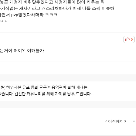
아놓곤 개청자 비위맞추겠다고 시청자들이 많이 키우는 직
 자기직업은 개사기라고 개소리처하다가 이제 다들 스펙 비슷해
면서 pvp망했다하더라 ㅋㅋㅋ
 ㅇㅇ
)
공감
비공
0
라는거야 머야? 이해불가
이전페이지