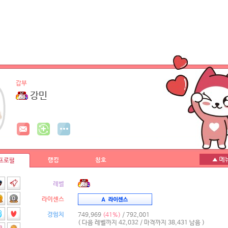
갑부
강민
랭킹
칭호
프로필
레벨
라이센스
경험치
749,969
(41%)
/ 792,001
( 다음 레벨까지 42,032 / 마격까지 38,431 남음 )