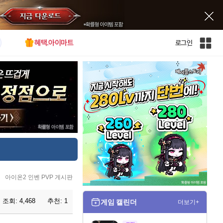
혜택.아이마트
로그인
인
벤
전
체
사
이
트
맵
아이온2 인벤 PVP 게시판
조회:
4,468
추천:
1
게임 캘린더
더보기+