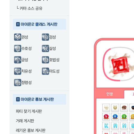
└
커마 소스 공유
아이온2 클래스 게시판
권성
검성
수호성
살성
궁성
호법성
치유성
마도성
정령성
인장
아이온2 홍보 게시판
파티 찾기 게시판
거래 게시판
레기온 홍보 게시판