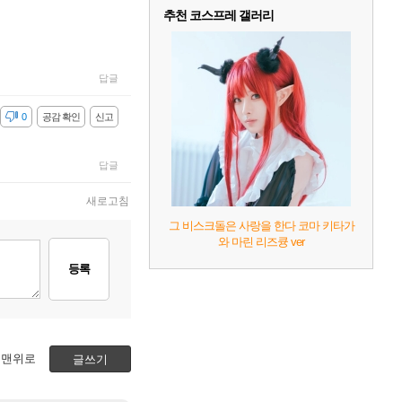
추천 코스프레 갤러리
답글
감
0
공감 확인
신고
답글
새로고침
그 비스크돌은 사랑을 한다 코마 키타가
와 마린 리즈큥 ver
등록
맨위로
글쓰기