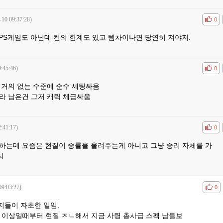
-10 09:37:28)
공감
비공
0
PS게임도 아닌데 컨의 한계도 있고 템차이나면 당연히 져야지.
:45:46)
공감
비공
0
 거의 없는 수준에 순수 세팅싸움
라 남은건 그저 캐릭 체급싸움
:41:17)
공감
비공
0
하는데 요즘은 현질이 승률을 올려주는게 아니고 그냥 승리 자체를 가
지
09:03:27)
공감
비공
0
지들이 자초한 일임.
천 이상일때부터 현질 ㅈㄴ해서 지금 사령 총사급 스펙 남들보