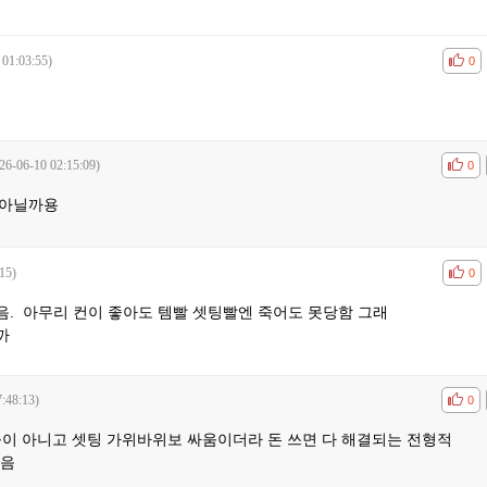
 01:03:55)
공감
비공
0
26-06-10 02:15:09)
공감
비공
0
 아닐까용
15)
공감
비공
0
. 아무리 컨이 좋아도 템빨 셋팅빨엔 죽어도 못당함 그래
까
:48:13)
공감
비공
0
움이 아니고 셋팅 가위바위보 싸움이더라 돈 쓰면 다 해결되는 전형적
있음