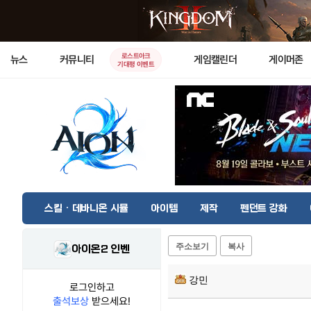
로스트아크
뉴스
커뮤니티
게임캘린더
게이머존
기대평 이벤트
스킬 · 데바니온 시뮬
아이템
제작
펜던트 강화
주소보기
복사
아이온2 인벤
강민
로그인하고
출석보상
받으세요!