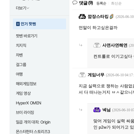
(9)
댓글
등록순
|
최신순
더보기
깜장스타킹
(2026-06-10
인기 팟벤
먼말이 하고싶은걸까
팟벤 바로가기
사연사연해연
치지직
(20
차벤
컨트롤로 이기고싶다
걸그룹
여행
게임너무
(2026-06-10 04:17:
해외게임정보
지금 실력으로 쟁하는 사람없음
서 다 떠나는거지 ㅂㅅ같으니
게임 영상
HyperX OMEN
넥님
(2026-06-10 07
브이 라이징
맞어 게임이 실력 싸
일곱 개의 대죄: Origin
인 p2w가 되어가고 
몬스터헌터 스토리즈3