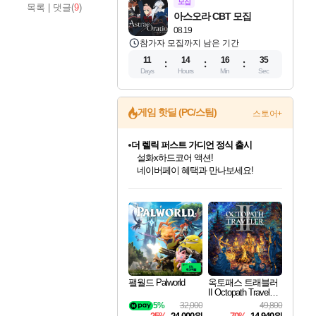
모집
목록
|
댓글(
9
)
아스오라 CBT 모집
08.19
참가자 모집까지 남은 기간
11
14
16
34
Days
Hours
Min
Sec
게임 핫딜 (PC/스팀)
더 렐릭 퍼스트 가디언 정식 출시
스토어+
설화x하드코어 액션!
네이버페이 혜택과 만나보세요!
베데스다 40주년 기념 할인 중!
베데스다의 명작들을
40주년 프로모션으로 만나보세요!
인벤게임즈 8월 특별 할인!
드래곤소드: 어웨이크닝 입점!
문명 7 특별 할인!
마블 투혼 파이팅 소울즈 정식출시!
귀무자: 검의 길 예약 판매 중!
비스트 오브 리인카네이션 정식 출시!
커세어 코브 출시 기념 할인!
캡콤 프렌차이즈 할인 진행 중!
캡콤 일부 상품 상시 할인
스타워즈 은하계 레이서
로블록스 기프트 카드 공식 입점
인기 퍼블리셔 모음!
스팀으로 만나는 드래곤소드!
조선&고려 DLC 출시 예정
마블 히어로 총 출동&화려한 격투!
10% 할인과
게임프릭 신작 IP
해적'섬'을 발전시키자!
몬헌, 바하 등 인기 IP를
몬헌 와일즈 & 드래곤즈 도그마2
인벤게임즈에서 10% 추가 적립
Robux를 가장 안전하고
최대 90% 할인가를 만나보세요!
네이버혜택과 함께 만나보세요!
50%할인&추가 적립까지!
네이버 포인트 혜택까지!
이니&베니 혜택까지!
네이버 혜택가와 함께 예약하세요!
할인&네이버혜택으로 만나보세요!
할인가에 만나보세요!
일부 에디션 상시 할인!
혜택으로 예약 판매 중
편안하게 충전하세요
팰월드 Palworld
옥토패스 트래블러
II Octopath Traveler I
I
5%
32,000
49,800