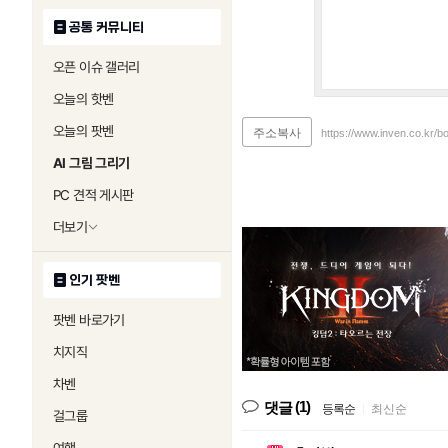
공통 커뮤니티
오픈 이슈 갤러리
오늘의 핫벤
오늘의 팟벤
주소복사
https://www.inven.co.kr/b
AI 그림 그리기
PC 견적 게시판
더보기
인기 팟벤
팟벤 바로가기
치지직
차벤
(1)
댓글
등록순
|
최신순
걸그룹