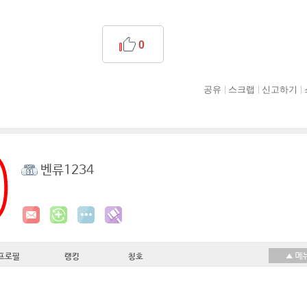
0
공유
스크랩
신고하기
벤류1234
프로필
랭킹
칭호