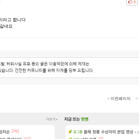
)
공감
비공
0
이라고 합니다
 같네요
이전페이지
지금 뜨는
팟벤
더보기+
[70]
[
이션 오픈 트레일러
림차순
메이플 렉걸리는 애들은 참고해라
올해 청룡 수상자의 본업 영상 -
메이플
걸그룹
[47]
[2]