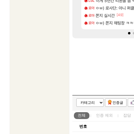
너무 후진입만 하려고하던데
, 신작 서브컬쳐 게임 [펄 인 블루] 티저 사이트 오픈
이게 5년간 티원을 좀
「에린」 컨셉 포스
LoL
아스오라
[64]
 6억컷ㅋㅋㅋ
컷 만화 | 야간 보초는 너무 힘들어
ㅇㅂ) 로사단: 아니 퍼클팟 
7년만에 가족여행을
로아
여행
[37]
[49]
 나이트메어 클리어 TOP10 알려드립니다.
 길찾기/지도 공략 (1 ~ 12장)
쫀지 실시간
쿠를 먼저 보내서 
로아
비스트
[64]
 컴플뜸ㅋㅋ
스트 때는 로비에 온라인 기능이 있는데
ㅇㅂ) 쫀지 채팅창 ㅋ
리싱크드 1.06 패
로아
리싱크드
인증글
전체
인증
제외
잡담
번호