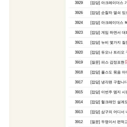
3929
[잡담]
아크레이더스 가
3926
[잡담]
순찰차 열쇠 있으
3924
[잡담]
아크레이더스 
3923
[잡담]
게임 하면서 대
3921
[잡담]
뉴비 몇가지 
3920
[잡담]
듀오나 트리오 
[
3919
[질문]
피스 감정표현
3918
[잡담]
플스도 묶음 아
3917
[잡담]
냉각팬 구합니다
3915
[잡담]
이번주 뎀지 시련 봄
3914
[잡담]
헐크래인 설계도
3913
[잡담]
삼구의 어디서 
3912
[질문]
두명이서 편먹고