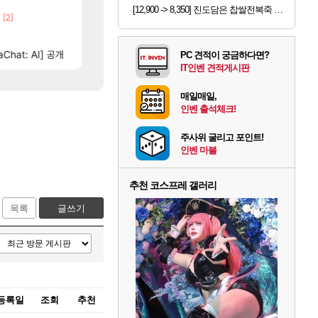
해보십셔ㅁㅊ
문도가 너무 후진입만 하려고하던데
넷마블, 신작 서브컬쳐 게임 [펄 인 블루] 티저 사이트 
LoL
섭컬겜
[12,900 -> 8,350] 진도담은 찹쌀전복죽 밀키트 120g
[2]
[64]
에마삼 6억컷ㅋㅋㅋ
4컷 만화 | 야간 보초는 너무 힘들어
메이플
아주프로
[74]
[
 축하 Ai짤
[벨가르딘] 나이트메어 클리어 TOP10 알려드립니다.
챕터별 길찾기/지도 공략 (1 ~ 12장)
로아
비스트
[64]
Chat: AI] 공개
와 ㅁㅊ 컴플뜸ㅋㅋ
테스트 때는 로비에 온라인 기능이 있는데
메이플
리밋제로
PC 견적이 궁금하다면?
IT인벤 견적게시판
매일매일,
인벤 출석체크!
주사위 굴리고 포인트!
인벤 마블
추천 코스프레 갤러리
목록
글쓰기
등록일
조회
추천