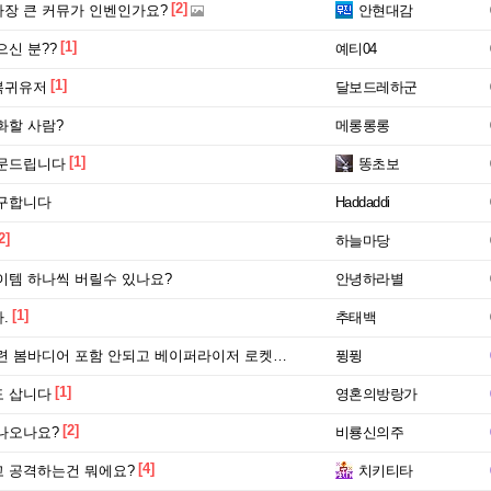
[2]
장 큰 커뮤가 인벤인가요?
안현대감
[1]
신 분??
예티04
[1]
복귀유저
달보드레하군
화할 사람?
메롱롱롱
[1]
질문드립니다
똥초보
구합니다
Haddaddi
2]
하늘마당
이템 하나씩 버릴수 있나요?
안녕하라별
[1]
.
추태백
바디어 포함 안되고 베이퍼라이저 로켓티어가 적용되네요
퓡퓡
[1]
 삽니다
영혼의방랑가
[2]
나오나요?
비룡신의주
[4]
 공격하는건 뭐에요?
치키티타