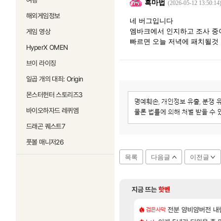
여행
흑마법
(2026-05-12 13:50:14
해외게임정보
네 버그입니다
엠바크에서 인지하고 조사 중
게임 영상
빠르면 오늘 저녁에 패치될것
HyperX OMEN
브이 라이징
일곱 개의 대죄: Origin
몬스터헌터 스토리즈3
바이오하자드 레퀴엠
드래곤 퀘스트7
풋볼 매니저26
목록
다음글
이전글
지금 뜨는
핫벤
[33]
기 떡상한 팔찌옵션
카구라 개발사 신작 [시노비 넥서스] 연내 출시 예정
비스트 오브 리인카네
전분 얌비얌버전 내
검은사막
PV
[33]