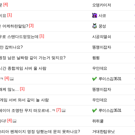
[4]
문
오뎅카이저
[1]
이요
사코
[3]
 어케하란말임?
꿍성
[1]
우로 스탠다드얻었는데
시공의열쇠
 안 잡히나요?
똥쟁이잡자
원정 남은 날짜랑 같이 가는거 맞지요?
퓡퓡
24시간 종합게임 서버 올 사람
우인데요
[4]
.ㅋ
루이스김3531
[1]
케 많노...
똥쟁이잡자
게임 서버 와서 같이 놀 사람
우인데요
[7]
레이더 조명탄 무지 떠오르네..ㅋ
루이스김3531
[4]
다!
쥐쥐쿨
리아 펜체이지 영정 당했는데 문의 못하나요?
거대한탑유닛