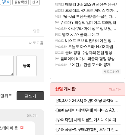
감
0
공감 확인
신고
메모리 3사, 2027년 생산분 완판?
해외겜
프로젝트 RX 도쿄 게임쇼 참가 결정
섭컬겜
7월~8월 부산-단양-충주-울진 다녀왔어요~
여행
슈로대Y 확장팩 업데이트 트레일러
PV
아사쿠라 마이 성우 정보 및 주요 필모
아스오라
답글
명조 X ??? 콜라보 예고
명조
비스트 오브 리인카네이션 정보/공략글 모음
비스트
새로고침
오늘도 아스오라! No.12 마법사 클랜: 신주쿠구
아스오라
올해 청룡 수상자의 본업 영상 - 스테이씨 윤
걸그룹
툼레이더 레가시 퍼즐과 함정 영상
PV
「에린」 컨셉 포스터 공개
아스오라
등록
새로고침
핫딜
게시판
더보기+
맨위로
글쓰기
[40,000 -> 24,900] 어반다이닝 바지락 술찜 파스타 밀키트 819g x 2개
[브랜드데이+네맴무배] 아디다스 AB슬라이드 코어 복근 운동 기구 뱃살 롤아웃 허리 전신 홈트 슬라이더 퍼펙트
더보기+
[슈퍼적립] 니케 태블릿 거치대 아이패드 거치대 침대 갤럭시탭 패드 The Comfy
620]
[2]
[33]
 스테이씨 윤
오늘 갑자기 떡상한 팔찌옵션
섬란 카구라 개발사 신작 [시노비 넥서스] 연내 출시 
로아
섭컬겜
[슈퍼적립+첫구매2천할인] 오뚜기 진짬뽕 130g, 16개
[26]
[33]