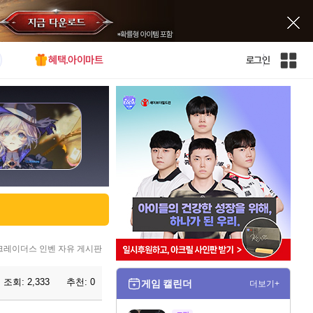
혜택.아이마트
로그인
인
벤
전
체
사
이
트
맵
크레이더스 인벤 자유 게시판
조회:
2,333
추천:
0
게임 캘린더
더보기+