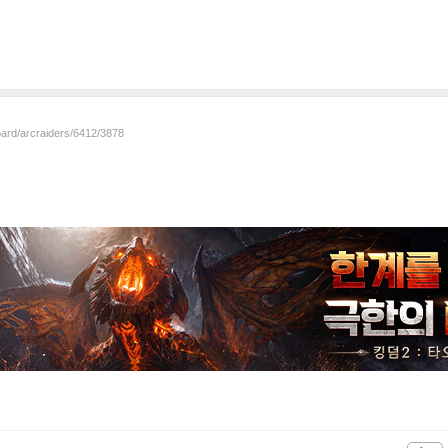
oard/arcraiders/6412/3878