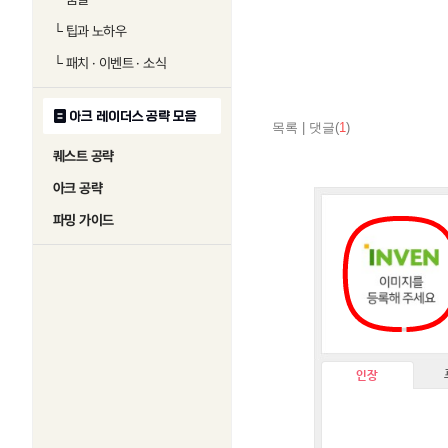
└
팁과 노하우
└
패치 · 이벤트 · 소식
아크 레이더스 공략 모음
목록
|
댓글(
1
)
퀘스트 공략
아크 공략
파밍 가이드
인장