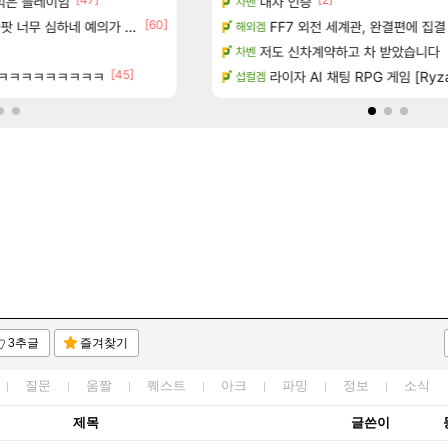
 먹은 플레이임
터 공개
와ㅅㅂ 현질 금액 1억이 넘네요..다들 꼭 
내차 인증
FCO
차벤
[1]
[60]
[279]
너무 심하네 예의가 없어(?)
 다녀왔습니다.
“ 경기도 사실상 부도. ”
FF7 외전 세계관, 완결편에 집결
메이플
해외겜
기습하는 법
[벨가르딘 The FIRST] 운영 후기 + 1~3위 공대
저도 신차계약하고 차 받았습니다
로아
차벤
[45]
[9]
ㅋㅋㅋㅋㅋㅋㅋㅋㅋㅋ
치노트 (8/5)
오 0.1% 뚫었다
라이자 AI 채팅 RPG 게임 [Ryza
리니지M
섭컬겜
3추글
즐겨찾기
질문
움짤
퀘스트
아크
파밍
정보
소식
제목
글쓴이