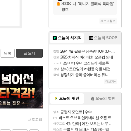
3000이니
·
'리니지 클래식 특파원'
칭호
새로고침
오늘의 치지직
오늘의 SOOP
26년 7월 팔로우 상승량 TOP 30 - 월간 치지직
잡담
목록
글쓰기
2026 치지직 이리대회 오픈컵 안내
정보
초ㅇㅎ) 수녀 코스프레 제로투
ㅗㅜㅑ
삼식) 토요일에 vs한동숙 롤 내전 예정
잡담
청량하게 콜라 쏟아버리는 유니 ㅋㅋㅋ
클립
더보기+
오늘의 팟벤
오늘의 핫벤
공명자 모먼트 | 수수
명조
비스트 오브 리인카네이션 오픈 트레일러
PV
새로고침
4컷 만화 | 야간 보초는 너무 힘들어
아주프로
쿠를 먼저 보내서 기습하는 법
비스트