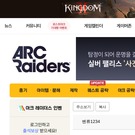
로스트아크
뉴스
커뮤니티
게임캘린더
게이머존
기대평 이벤트
총기
아이템 · 분해
제작
퀘스트 공략
아크 공략
주소보기
복사
아크 레이더스 인벤
벤류1234
로그인하고
출석보상
받으세요!