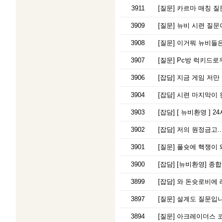
3911
[질문]
카르마 매칭 질
3909
[질문]
뉴비 시련 질문
3908
[질문]
이거뭐 뉴비들은
3907
[질문]
Pc방 럭키드로
3906
[잡담]
지금 게임 저만
3904
[잡담]
시련 마지막이 
3903
[잡담]
[ 뉴비환영 ] 
3902
[잡담]
저의 원정금고.
3901
[질문]
풀슛에 핵쟁이 왜
3900
[잡담]
[뉴비환영] 종합
3899
[잡담]
와 돈슛로비에 
3897
[질문]
설계도 질문입니
3894
[질문]
아크레이더스 코