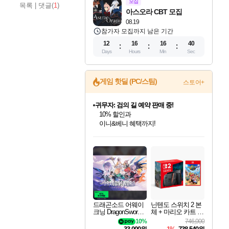
모집
목록
|
댓글(
1
)
아스오라 CBT 모집
08.19
참가자 모집까지 남은 기간
12
16
16
39
Days
Hours
Min
Sec
게임 핫딜 (PC/스팀)
스토어+
귀무자: 검의 길 예약 판매 중!
10% 할인과
이니&베니 혜택까지!
인벤게임즈 8월 특별 할인!
드래곤소드: 어웨이크닝 입점!
문명 7 특별 할인!
비스트 오브 리인카네이션 정식 출시!
커세어 코브 출시 기념 할인!
더 렐릭 퍼스트 가디언 정식 출시
베데스다 40주년 기념 할인 중!
마블 투혼 파이팅 소울즈 예약 판매 중!
캡콤 프렌차이즈 할인 진행 중!
캡콤 일부 상품 상시 할인
스타워즈 은하계 레이서
로블록스 기프트 카드 공식 입점
인기 퍼블리셔 모음!
스팀으로 만나는 드래곤소드!
조선&고려 DLC 출시 예정
게임프릭 신작 IP
해적'섬'을 발전시키자!
설화x하드코어 액션!
베데스다의 명작들을
마블 히어로 총 출동&화려한 격투!
몬헌, 바하 등 인기 IP를
몬헌 와일즈 & 드래곤즈 도그마2
인벤게임즈에서 10% 추가 적립
Robux를 가장 안전하고
최대 90% 할인가를 만나보세요!
네이버혜택과 함께 만나보세요!
50%할인&추가 적립까지!
네이버 혜택가와 함께 예약하세요!
할인&네이버혜택으로 만나보세요!
네이버페이 혜택과 만나보세요!
40주년 프로모션으로 만나보세요!
네이버 포인트 혜택까지!
할인가에 만나보세요!
일부 에디션 상시 할인!
혜택으로 예약 판매 중
편안하게 충전하세요
드래곤소드 어웨이
닌텐도 스위치 2 본
크닝 DragonSword A
체 + 마리오 카트 월
wakening
드
10%
746,000