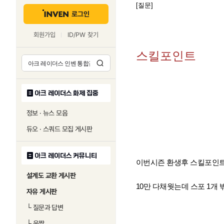
[질문]
로그인
회원가입
ID/PW 찾기
스킬포인트
아크 레이더스 화제 집중
정보 · 뉴스 모음
듀오 · 스쿼드 모집 게시판
아크 레이더스 커뮤니티
이번시즌 환생후 스킬포인
설계도 교환 게시판
10만 다채웟는데 스포 1개
자유 게시판
└
질문과 답변
└
움짤