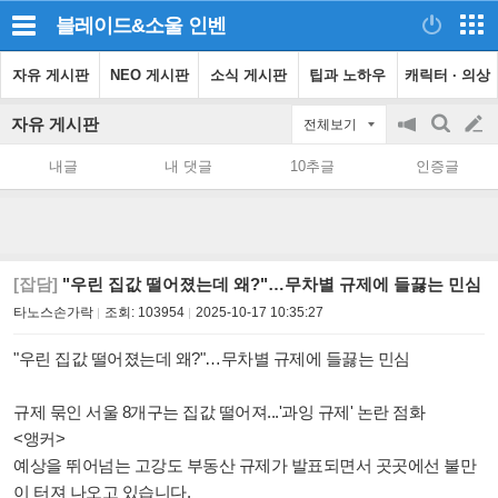
블레이드&소울
인벤
자유 게시판
NEO 게시판
소식 게시판
팁과 노하우
캐릭터 · 의상
자유 게시판
전체보기
공
검
글
지
색
내글
내 댓글
10추글
인증글
on/off
쓰
기
[잡담]
"우린 집값 떨어졌는데 왜?"…무차별 규제에 들끓는 민심
타노스손가락
조회:
103954
2025-10-17 10:35:27
"우린 집값 떨어졌는데 왜?"…무차별 규제에 들끓는 민심
규제 묶인 서울 8개구는 집값 떨어져...'과잉 규제' 논란 점화
<앵커>
예상을 뛰어넘는 고강도 부동산 규제가 발표되면서 곳곳에선 불만
이 터져 나오고 있습니다.