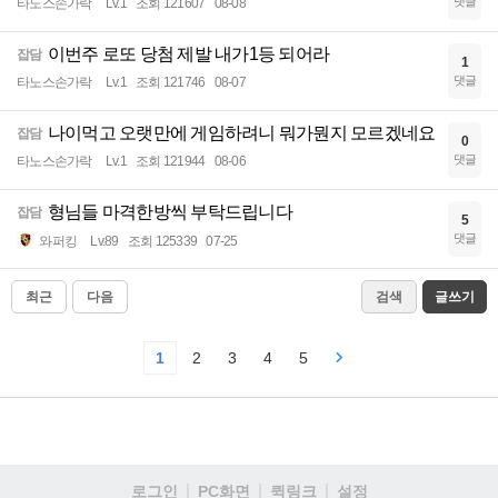
댓글
타노스손가락
Lv.1
조회 121607
08-08
이번주 로또 당첨 제발 내가1등 되어라
잡담
1
댓글
타노스손가락
Lv.1
조회 121746
08-07
나이먹고 오랫만에 게임하려니 뭐가뭔지 모르겠네요
잡담
0
댓글
타노스손가락
Lv.1
조회 121944
08-06
형님들 마격한방씩 부탁드립니다
잡담
5
댓글
와퍼킹
Lv.89
조회 125339
07-25
최근
다음
검색
글쓰기
1
2
3
4
5
로그인
PC화면
퀵링크
설정