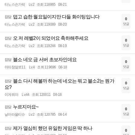
타노스손가락
Lv.2
조회 118865
08-21
덥고 습한 월요일이지만 다들 화이팅입니다
잡담
0
댓글
타노스손가락
Lv.2
조회 119089
08-20
오 저 레벨2이 되었어요 축하해주세요
잡담
0
댓글
타노스손가락
Lv.2
조회 119244
08-19
블소 네오 금 서버 초보자인데요
잡담
0
댓글
아따참말로11
Lv.4
조회 119696
08-18
블소 다시 해볼까 하는데 네오는 뭐고 블소2는 뭔가
잡담
0
요?
댓글
이게뭐야
Lv.44
조회 120011
08-18
누르지마요~
잡담
0
댓글
날아라물티슈
Lv.2
조회 120785
08-14
제가 열심히 했던 유일한 게임은 딱 하나
잡담
0