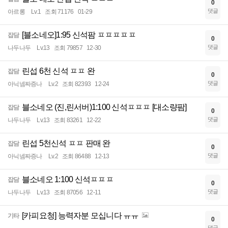
0
댓글
아르롱
Lv.1
조회 71176
01-29
[블소네오]1:95 신석팜 ㅍㅍㅍㅍㅍ
잡담
0
댓글
나두나두
Lv.13
조회 79857
12-30
린섭 6천 신석 ㅍㅍ 완
잡담
0
댓글
아닉넴짜증나
Lv.2
조회 82393
12-24
블소네오 (진,린서버)1:100 신석ㅍㅍㅍ [대소량팜]
잡담
0
댓글
나두나두
Lv.13
조회 83261
12-22
린섭 5천신석 ㅍㅍ 판매 완
잡담
0
댓글
아닉넴짜증나
Lv.2
조회 86488
12-13
블소네오 1:100 신석ㅍㅍㅍ
잡담
0
댓글
나두나두
Lv.13
조회 87056
12-11
[카피요청] 능력자분 모십니다 ㅠㅠ
기타
0
댓글