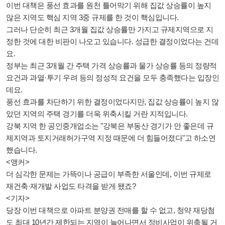
이번 대책은 풍선 효과를 원천 틀어막기 위해 집값 상승률이 높지
않은 지역도 핵심 지역 3중 규제를 한 것이 핵심입니다.
그러나 단순히 최근 3개월 집값 상승률만 가지고 규제지역으로 지
정한 것에 대한 비판이 나오고 있습니다. 성급한 결정이었다는 건데
요.
정부는 최근 3개월 간 주택 가격 상승률과 물가 상승률 등의 정량적
요건과 과열·투기 우려 등의 정성적 요건을 모두 충족했다는 입장인
데요.
풍선 효과를 차단하기 위한 결정이었다지만, 집값 상승률이 높지 않
았던 지역의 주택 경기를 더욱 위축시킬 거란 지적입니다.
강북 지역 한 공인중개업소는 "강북은 부동산 경기가 안 좋은데 규
제지역과 토지거래허가구역 지정 때문에 더 힘들어졌다"고 하소연
했습니다.
<앵커>
더 심각한 문제는 가뜩이나 공급이 부족한 서울인데, 이번 규제로
재건축·재개발 사업도 타격을 받게 됐죠?
<기자>
당장 이번 대책으로 아파트 분양권 전매를 할 수 없고, 청약 재당첨
도 최대 10년간 제한되는 지역이 늘어나면서 정비사업이 위축될 거