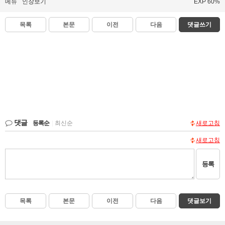
메뉴
인장보기
EXP 60%
목록
본문
이전
다음
댓글쓰기
댓글
등록순
|
최신순
새로고침
새로고침
등록
목록
본문
이전
다음
댓글보기