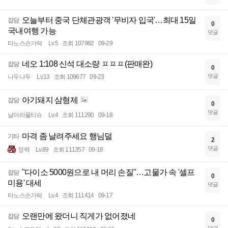
오늘부터 중국 단체관광객 '무비자 입국'…최대 15일
잡담
0
국내여행 가능
댓글
타노스손가락
Lv.5
조회 107982
09-29
네오 1:108 신석 대소량 ㅍㅍㅍ(판매완)
잡담
0
댓글
나두나두
Lv.13
조회 109677
09-23
아기돼지 삼형제
잡담
0
댓글
날아라물티슈
Lv.4
조회 111290
09-18
마격 좀 날려주세요 행님덜
기타
2
댓글
정력
Lv.89
조회 111357
09-18
"다이소 5000원으로 내 머리 손질"…고물가 속 '셀프
잡담
0
미용' 대세
댓글
타노스손가락
Lv.4
조회 111414
09-17
오랜만에 왔더니 직게가 없어졌네
잡담
0