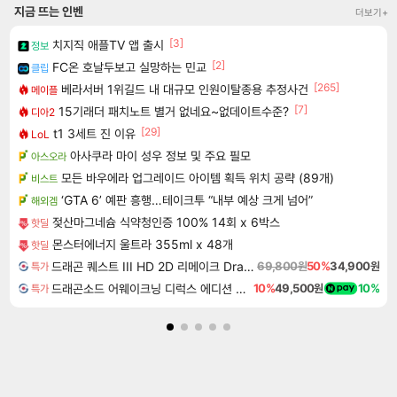
지금 뜨는 인벤
더보기+
[3]
치지직 애플TV 앱 출시
정보
[2]
FC온 호날두보고 실망하는 민교
클립
[265]
베라서버 1위길드 내 대규모 인원이탈종용 추정사건
메이플
[7]
15기래더 패치노트 별거 없네요~없데이트수준?
디아2
[29]
t1 3세트 진 이유
LoL
아사쿠라 마이 성우 정보 및 주요 필모
아스오라
모든 바우에라 업그레이드 아이템 획득 위치 공략 (89개)
비스트
‘GTA 6’ 예판 흥행…테이크투 “내부 예상 크게 넘어”
해외겜
젖산마그네슘 식약청인증 100% 14회 x 6박스
핫딜
몬스터에너지 울트라 355ml x 48개
핫딜
드래곤 퀘스트 III HD 2D 리메이크 Dragon Quest III HD 2D Remake
69,800원
50%
34,900원
특가
드래곤소드 어웨이크닝 디럭스 에디션 DragonSword Awakening Deluxe Edition
10%
49,500원
10%
특가