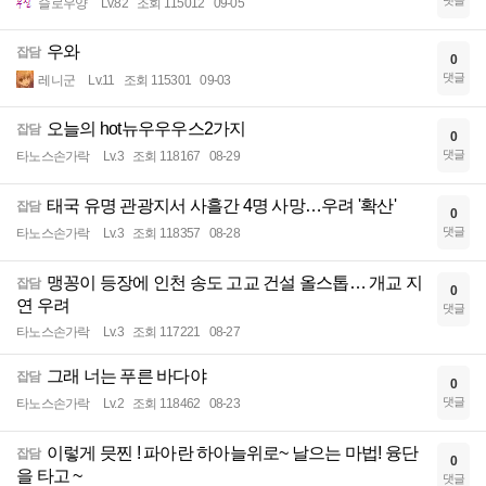
댓글
슬로우양
Lv.82
조회 115012
09-05
우와
잡담
0
댓글
레니군
Lv.11
조회 115301
09-03
오늘의 hot뉴우우우스2가지
잡담
0
댓글
타노스손가락
Lv.3
조회 118167
08-29
태국 유명 관광지서 사흘간 4명 사망…우려 '확산'
잡담
0
댓글
타노스손가락
Lv.3
조회 118357
08-28
맹꽁이 등장에 인천 송도 고교 건설 올스톱… 개교 지
잡담
0
연 우려
댓글
타노스손가락
Lv.3
조회 117221
08-27
그래 너는 푸른 바다야
잡담
0
댓글
타노스손가락
Lv.2
조회 118462
08-23
이렇게 믓찐 ! 파아란 하아늘위로~ 날으는 마법! 융단
잡담
0
을 타고 ~
댓글