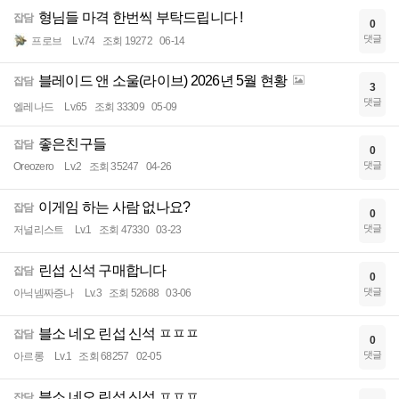
형님들 마격 한번씩 부탁드립니다 !
잡담
0
댓글
프로브
Lv.74
조회 19272
06-14
블레이드 앤 소울(라이브) 2026년 5월 현황
잡담
3
댓글
엘레나드
Lv.65
조회 33309
05-09
좋은친구들
잡담
0
댓글
Oreozero
Lv.2
조회 35247
04-26
이게임 하는 사람 없나요?
잡담
0
댓글
저널리스트
Lv.1
조회 47330
03-23
린섭 신석 구매합니다
잡담
0
댓글
아닉넴짜증나
Lv.3
조회 52688
03-06
블소 네오 린섭 신석 ㅍㅍㅍ
잡담
0
댓글
아르롱
Lv.1
조회 68257
02-05
블소 네오 린섭 신석 ㅍㅍㅍ
잡담