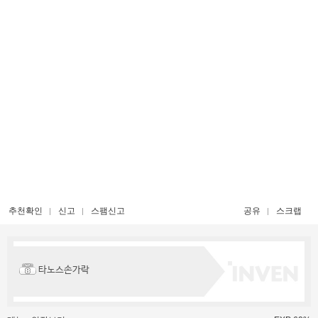
추천확인
신고
스팸신고
공유
스크랩
타노스손가락