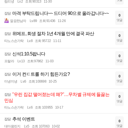
림리녕
Lv.2
조회 90313
11-30
마격 부탁드립니다~~ 드디어 90으로 올라갑니다~~
잡담
0
댓글
깔끔한남자
Lv.89
조회 91436
11-26
위메프, 회생 절차 1년 4개월 만에 결국 파산
잡담
0
댓글
타노스손가락
Lv.8
조회 95722
11-11
신석1:10.5팝니다
잡담
0
댓글
프랄라
Lv.13
조회 97862
11-03
이거 컨ㄷ트롤 하기 힘든가요?
잡담
0
댓글
미냉미냉
Lv.6
조회 100698
10-25
"우린 집값 떨어졌는데 왜?"…무차별 규제에 들끓는
잡담
0
민심
댓글
타노스손가락
Lv.6
조회 103955
10-17
추석 이벤트
잡담
0
댓글
대마왕린지
Lv.5
조회 107063
10-02