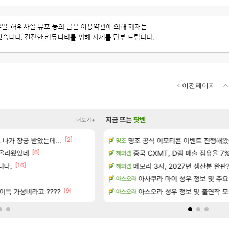
이전페이지
지금 뜨는
팟벤
더보기+
[2]
나가 장궁 받았는데...
략 (30개) - 방랑 결투가
명조 공식 이모티콘 이벤트 진행해봤습니다! 참
베라서버 1위길드 내 대규모 인원이
명조
메이플
[6]
[49]
정보 및 주요 필모
 올라왔었네
중국 CXMT, D램 매출 점유율 7%…
ㅇㅂ)진짜 개웃기네 ㅋㅋ
해외겜
메이플
[16]
[120]
 공략 (36개) - 미식가 도전과제
니다.
메모리 3사, 2027년 생산분 완판
씨발 컬프프 클릭 미스낫네
해외겜
메이플
아사쿠라 마이 성우 정보 및 주요
환카라를 유 에크 교환 쪼매 서운
아스오라
검은사막
[9]
서리화신의 분노 티저
이득 가성비라고 ????
☆무료☆ 템세팅 사이트 개발자
아스오라 성우 정보 및 출연작 
아스오라
메이플