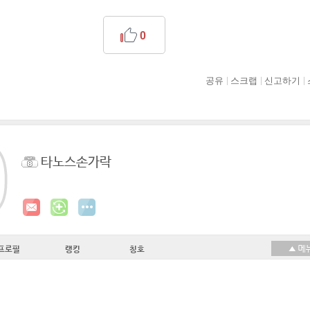
0
공유
스크랩
신고하기
타노스손가락
프로필
랭킹
칭호