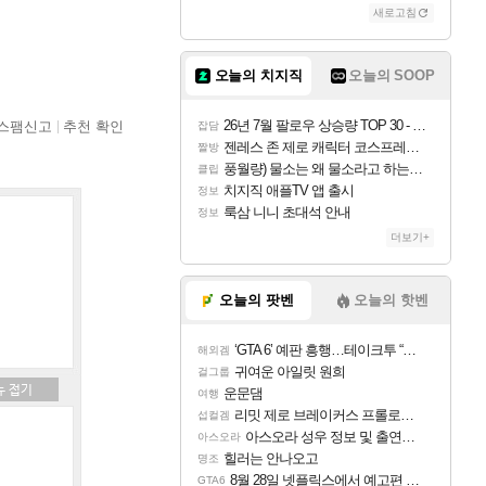
새로고침
오늘의 치지직
오늘의 SOOP
26년 7월 팔로우 상승량 TOP 30 - 월간 치지직
스팸신고
추천 확인
잡담
젠레스 존 제로 캐릭터 코스프레한 꽁주
짤방
풍월량) 물소는 왜 물소라고 하는거야? 아! 그만 ㅋㅋ
클립
치지직 애플TV 앱 출시
정보
룩삼 니니 초대석 안내
정보
더보기+
오늘의 팟벤
오늘의 핫벤
‘GTA 6’ 예판 흥행…테이크투 “내부 예상 크게 넘어”
해외겜
귀여운 아일릿 원희
걸그룹
운문댐
여행
리밋 제로 브레이커스 프롤로그 테스트 후기 영상 업로드
섭컬겜
아스오라 성우 정보 및 출연작 모음
아스오라
힐러는 안나오고
명조
8월 28일 넷플릭스에서 예고편 공개 예정
GTA6