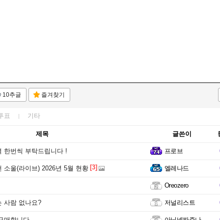
10추글
즐겨찾기
투표
기타
제목
글쓴이
 한번씩 부탁드립니다 !
프로브
[3]
소울(라이브) 2026년 5월 현황
엘레나드
Oreozero
 사람 없나요?
저널리스트
 구매합니다
아닉넴짜증나