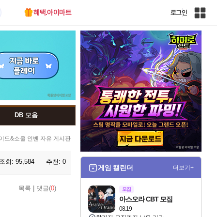
혜택.아이마트
로그인
인
벤
전
체
사
이
트
맵
DB 모음
이드&소울 인벤 자유 게시판
조회:
95,584
추천:
0
게임 캘린더
더보기+
목록
|
댓글(
0
)
모집
아스오라 CBT 모집
08.19