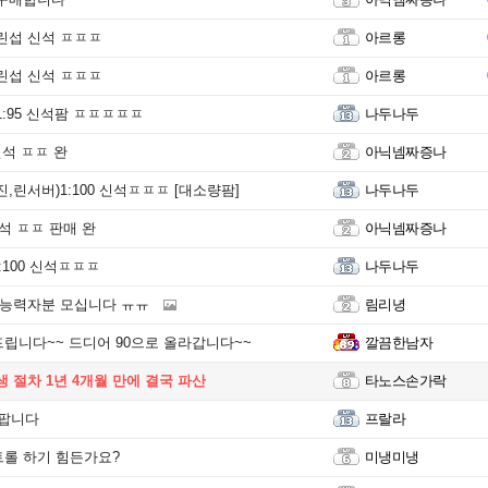
린섭 신석 ㅍㅍㅍ
아르롱
린섭 신석 ㅍㅍㅍ
아르롱
1:95 신석팜 ㅍㅍㅍㅍㅍ
나두나두
신석 ㅍㅍ 완
아닉넴짜증나
,린서버)1:100 신석ㅍㅍㅍ [대소량팜]
나두나두
석 ㅍㅍ 판매 완
아닉넴짜증나
:100 신석ㅍㅍㅍ
나두나두
 능력자분 모십니다 ㅠㅠ
림리녕
립니다~~ 드디어 90으로 올라갑니다~~
깔끔한남자
생 절차 1년 4개월 만에 결국 파산
타노스손가락
5팝니다
프랄라
롤 하기 힘든가요?
미냉미냉