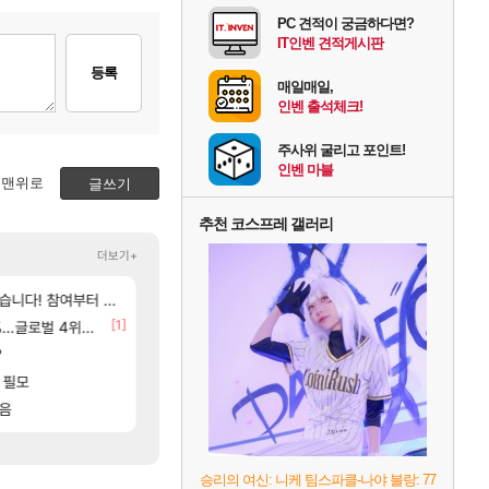
PC 견적이 궁금하다면?
IT인벤 견적게시판
등록
매일매일,
인벤 출석체크!
주사위 굴리고 포인트!
인벤 마블
맨위로
글쓰기
추천 코스프레 갤러리
더보기+
[254]
[55]
여부터 추첨까지????
탈종용 추정사건
후닝 780억 부자 아니였음??
아키츠 아키나 성우 정보 및 주요 필모
아스오라
메이플
[1]
[1]
글로벌 4위로 부상
[여행_국내] 남해 독일마을
환산 13만 스펙으로 삐져서 매주 수로 10만점 치고있으면 
여행
메이플
[5]
?
프롤로그 테스트를 마치고.. (feat. 리아)
주말패키지 결과.....
리밋제로
리니지M
[17]
[81]
 필모
함..
8월 28일 넷플릭스에서 예고편 공개 예정
아이고... 길드내에서 쿠데타 일어났네
GTA6
메이플
[187]
[96]
입니다
모음
모든 바우에라 업그레이드 아이템 획득 위치 공략 
이거 진짜 뭐라는거야?
비스트
메이플
승리의 여신: 니케 팀스파클-나야 블랑: 77