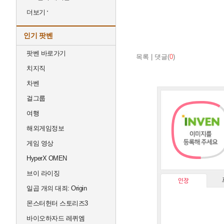
더보기
인기 팟벤
팟벤 바로가기
목록
|
댓글(
0
)
치지직
차벤
걸그룹
여행
해외게임정보
게임 영상
HyperX OMEN
브이 라이징
인장
일곱 개의 대죄: Origin
몬스터헌터 스토리즈3
진
바이오하자드 레퀴엠
위