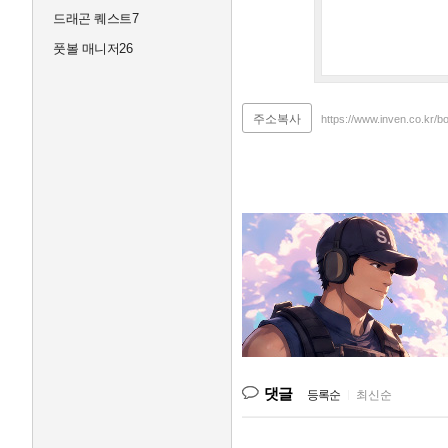
역
드래곤 퀘스트7
서
희
풋볼 매니저26
스
타
힐
주소복사
스
https://www.inven.co.kr/
더
파
크
뷰
여
의
대
방
더
마
크
원
풍
무
해
댓글
등록순
|
최신순
링
턴
플