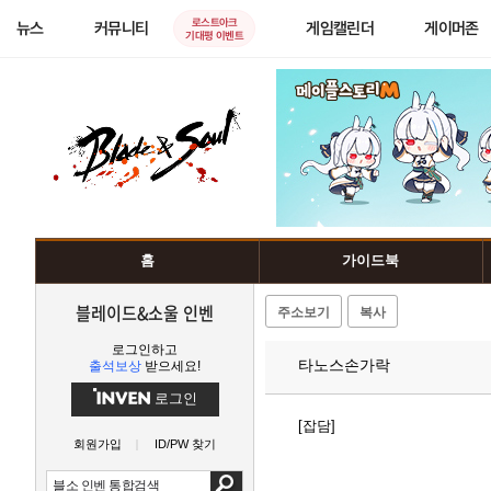
로스트아크
뉴스
커뮤니티
게임캘린더
게이머존
기대평 이벤트
홈
가이드북
블레이드&소울 인벤
주소보기
복사
로그인하고
타노스손가락
출석보상
받으세요!
로그인
[잡담]
회원가입
ID/PW 찾기