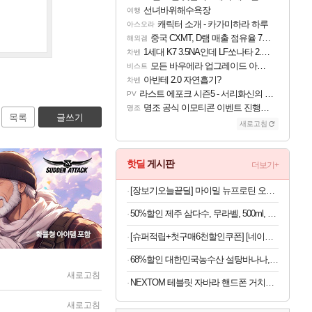
선녀바위해수욕장
여행
캐릭터 소개 - 카가미하라 하루
아스오라
중국 CXMT, D램 매출 점유율 7%…글로벌 4위로 부상
해외겜
1세대 K7 3.5NA인데 LF쏘나타 2.0NA 기변하면 유류비 절약이 얼마나 될까요..?
차벤
모든 바우에라 업그레이드 아이템 획득 위치 공략 (89개)
비스트
아반테 2.0 자연흡기?
차벤
라스트 에포크 시즌5 - 서리화신의 분노 티저
PV
명조 공식 이모티콘 이벤트 진행해봤습니다! 참여부터 추첨까지????
명조
목록
글쓰기
새로고침
핫딜
게시판
더보기+
[장보기오늘끝딜] 마이밀 뉴프로틴 오리지널 단백질음료 190ml, 30개
50%할인 제주 삼다수, 무라벨, 500ml, 40개
[슈퍼적립+첫구매6천할인쿠폰] [네이버 단독] 셀렉스 프로핏 버라이어티팩(총 8입)
68%할인 대한민국농수산 설탕바나나, 3kg, 1박스
새로고침
NEXTOM 테블릿 자바라 핸드폰 거치대 침대 스탠드, NXT-700, 화이트, 1개
새로고침