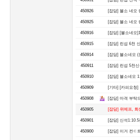
희
450926
[잡담]
블소 네오 
스
타
450925
[잡담]
블소 네오 
힐
스
450916
[잡담]
[블소네오]
스
카
450915
[잡담]
린섭 6천 
이
가
450914
[잡담]
블소네오 (진
야
역
450911
[잡담]
린섭 5천신
롯
데
450910
[잡담]
블소네오 1
캐
슬
450909
[기타]
[카피요청]
스
카
450908
[잡담]
마격 부탁드
이
엘
450905
[잡담]
위메프, 회
청
라
450901
[잡담]
신석1:10.
피
크
450900
[잡담]
이거 컨ㄷ트
원