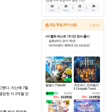
참가자 모집까지 남은 기간
10
16
21
38
Days
Hours
Min
Sec
게임 핫딜 (PC/스팀)
스토어+
더 렐릭 퍼스트 가디언 정식 출시
설화x하드코어 액션!
네이버페이 혜택과 만나보세요!
인벤게임즈 8월 특별 할인!
드래곤소드: 어웨이크닝 입점!
문명 7 특별 할인!
마블 투혼 파이팅 소울즈 정식출시!
귀무자: 검의 길 예약 판매 중!
비스트 오브 리인카네이션 정식 출시!
커세어 코브 출시 기념 할인!
베데스다 40주년 기념 할인 중!
캡콤 프렌차이즈 할인 진행 중!
캡콤 일부 상품 상시 할인
스타워즈 은하계 레이서
로블록스 기프트 카드 공식 입점
인기 퍼블리셔 모음!
스팀으로 만나는 드래곤소드!
조선&고려 DLC 출시 예정
마블 히어로 총 출동&화려한 격투!
10% 할인과
게임프릭 신작 IP
해적'섬'을 발전시키자!
베데스다의 명작들을
몬헌, 바하 등 인기 IP를
몬헌 와일즈 & 드래곤즈 도그마2
인벤게임즈에서 10% 추가 적립
Robux를 가장 안전하고
최대 90% 할인가를 만나보세요!
네이버혜택과 함께 만나보세요!
50%할인&추가 적립까지!
네이버 포인트 혜택까지!
이니&베니 혜택까지!
네이버 혜택가와 함께 예약하세요!
할인&네이버혜택으로 만나보세요!
40주년 프로모션으로 만나보세요!
할인가에 만나보세요!
일부 에디션 상시 할인!
혜택으로 예약 판매 중
편안하게 충전하세요
팰월드 Palworld
옥토패스 트래블러
했다. 지난해 7월
II Octopath Traveler I
I
5%
32,000
49,800
결정한 지 2개월 만
25%
24,000원
70%
14,940원
리를 받아 회생을