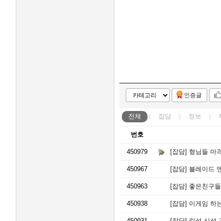
강
부
발
역
에
피
트
에
디
션
인증글
클
러
스
전체
잡담
정보
터
용
번호
인
경
450979
[잡담]
형님들 마격
남
아
450967
[잡담]
블레이드 앤 
너
스
450963
[잡담]
좋은친구들
빌
이
450938
[잡담]
이게임 하는
천
450931
서
[잡담]
린섭 신석