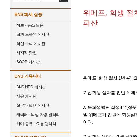
위메프, 회생 절
BNS 화제 집중
파산
정보 · 뉴스 모음
팁과 노하우 게시판
최신 소식 게시판
치지직 팟벤
SOOP 게시판
BNS 커뮤니티
위메프, 회생 절차 1년 4개
BNS NEO 게시판
기업회생 절차를 밟던 위메
자유 게시판
질문과 답변 게시판
서울회생법원 회생3부(정준영
말 위메프가 법원에 회생절차를
캐릭터 · 의상 자랑 갤러리
이다.
커마 공유 · 요청 갤러리
기업회생절차는 경영 위기에