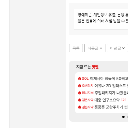
레
이
스
브
레
인
시
티
메
목록
다음글
이전글
디
스
파
크
지금 뜨는
핫벤
로
제
[55]
 부자 아니였음??
나 성우 정보 및 주요 필모
이제서야 힘들게 50찍고 
모든 엘리트 골렘 위치 공
비스트
SOL
비
[1]
[86]
남해 독일마을
으로 삐져서 매주 수로 10만점 치고있으면 ㅋㅋ
카가미하라 하루 성우 
이유나 2D 일러스트
아스오라
오버워치
앙
모
[5]
트를 마치고.. (feat. 리아)
과.....
모든 요리/작물 책 획득 위치
주말패키지가 나왔읍
비스트
리니지M
아
[81]
[5]
넷플릭스에서 예고편 공개 예정
길드내에서 쿠데타 일어났네
선녀바위해수욕장
대충 연구소요약
여행
검은사막
엘
[96]
업그레이드 아이템 획득 위치 공략 (89개)
뭐라는거야?
라스트 에포크 시즌5 - 
풍풍풍 군왕주차가 씹
가
PV
검은사막
라
비
움
한