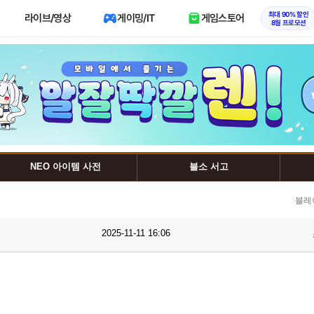
최대 90% 할인
라이브/영상
게이밍/IT
게임스토어
8월 프로모션
NEO 아이템 사전
블소 서고
블레
2025-11-11 16:06