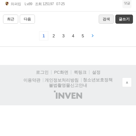
댓글
와퍼킹
Lv.89
조회 125197
07-25
최근
다음
검색
글쓰기
1
2
3
4
5
로그인
PC화면
퀵링크
설정
청소년보호정책
이용약관
개인정보처리방침
▲
불법촬영물신고안내
(주)
인
벤