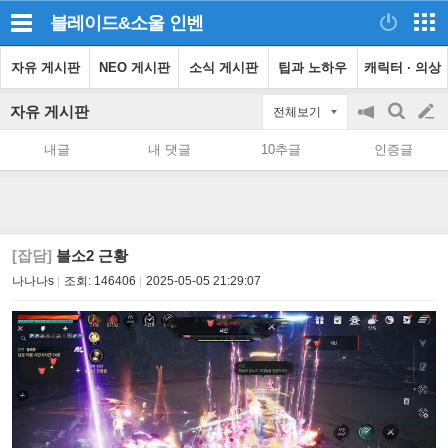
블레이드&소울
인벤
자유 게시판
NEO 게시판
소식 게시판
팁과 노하우
캐릭터 · 의상
자유 게시판
전체보기
공
검
글
지
색
내글
내 댓글
10추글
인증글
on/off
쓰
기
[잡담]
블소2 근황
나나나s
조회:
146406
2025-05-05 21:29:07