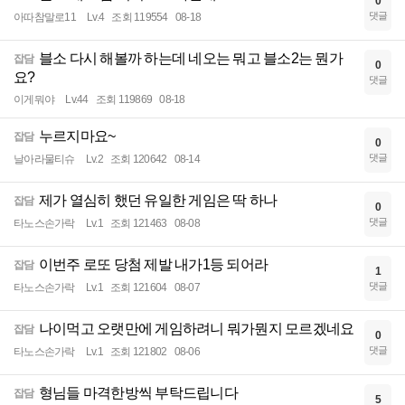
0
댓글
아따참말로11
Lv.4
조회 119554
08-18
블소 다시 해볼까 하는데 네오는 뭐고 블소2는 뭔가
잡담
0
요?
댓글
이게뭐야
Lv.44
조회 119869
08-18
누르지마요~
잡담
0
댓글
날아라물티슈
Lv.2
조회 120642
08-14
제가 열심히 했던 유일한 게임은 딱 하나
잡담
0
댓글
타노스손가락
Lv.1
조회 121463
08-08
이번주 로또 당첨 제발 내가1등 되어라
잡담
1
댓글
타노스손가락
Lv.1
조회 121604
08-07
나이먹고 오랫만에 게임하려니 뭐가뭔지 모르겠네요
잡담
0
댓글
타노스손가락
Lv.1
조회 121802
08-06
형님들 마격한방씩 부탁드립니다
잡담
5