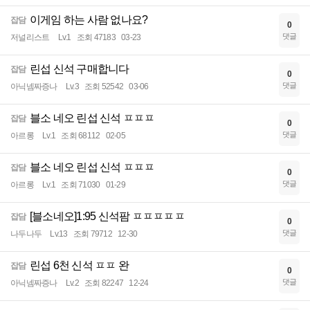
이게임 하는 사람 없나요?
잡담
0
댓글
저널리스트
Lv.1
조회 47183
03-23
린섭 신석 구매합니다
잡담
0
댓글
아닉넴짜증나
Lv.3
조회 52542
03-06
블소 네오 린섭 신석 ㅍㅍㅍ
잡담
0
댓글
아르롱
Lv.1
조회 68112
02-05
블소 네오 린섭 신석 ㅍㅍㅍ
잡담
0
댓글
아르롱
Lv.1
조회 71030
01-29
[블소네오]1:95 신석팜 ㅍㅍㅍㅍㅍ
잡담
0
댓글
나두나두
Lv.13
조회 79712
12-30
린섭 6천 신석 ㅍㅍ 완
잡담
0
댓글
아닉넴짜증나
Lv.2
조회 82247
12-24