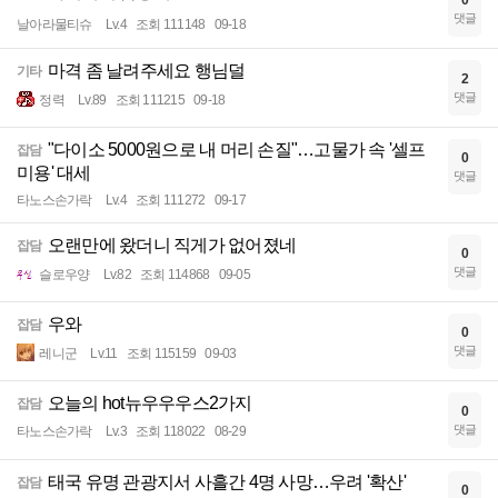
댓글
날아라물티슈
Lv.4
조회 111148
09-18
마격 좀 날려주세요 행님덜
기타
2
댓글
정력
Lv.89
조회 111215
09-18
"다이소 5000원으로 내 머리 손질"…고물가 속 '셀프
잡담
0
미용' 대세
댓글
타노스손가락
Lv.4
조회 111272
09-17
오랜만에 왔더니 직게가 없어졌네
잡담
0
댓글
슬로우양
Lv.82
조회 114868
09-05
우와
잡담
0
댓글
레니군
Lv.11
조회 115159
09-03
오늘의 hot뉴우우우스2가지
잡담
0
댓글
타노스손가락
Lv.3
조회 118022
08-29
태국 유명 관광지서 사흘간 4명 사망…우려 '확산'
잡담
0