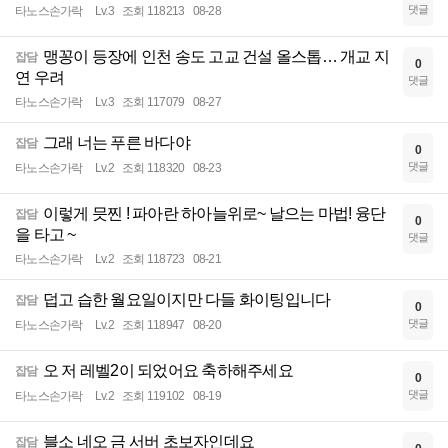
댓글
타노스손가락
Lv.3
조회 118213
08-28
맹꽁이 등장에 인천 송도 고교 건설 올스톱… 개교 지
잡담
0
연 우려
댓글
타노스손가락
Lv.3
조회 117079
08-27
그래 너는 푸른 바다야
잡담
0
댓글
타노스손가락
Lv.2
조회 118320
08-23
이렇게 믓찐 ! 파아란 하아늘위로~ 날으는 마법! 융단
잡담
0
을 타고 ~
댓글
타노스손가락
Lv.2
조회 118723
08-21
덥고 습한 월요일이지만 다들 화이팅입니다
잡담
0
댓글
타노스손가락
Lv.2
조회 118947
08-20
오 저 레벨2이 되었어요 축하해주세요
잡담
0
댓글
타노스손가락
Lv.2
조회 119102
08-19
블소 네오 금 서버 초보자인데요
잡담