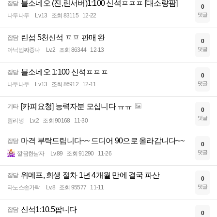
블소네오 (진,린서버)1:100 신석ㅍㅍㅍ [대소량팜]
잡담
0
댓글
나두나두
Lv.13
조회 83115
12-22
린섭 5천신석 ㅍㅍ 판매 완
잡담
0
댓글
아닉넴짜증나
Lv.2
조회 86344
12-13
블소네오 1:100 신석ㅍㅍㅍ
잡담
0
댓글
나두나두
Lv.13
조회 86912
12-11
[카피요청] 능력자분 모십니다 ㅠㅠ
기타
0
댓글
림리녕
Lv.2
조회 90168
11-30
마격 부탁드립니다~~ 드디어 90으로 올라갑니다~~
잡담
0
댓글
깔끔한남자
Lv.89
조회 91290
11-26
위메프, 회생 절차 1년 4개월 만에 결국 파산
잡담
0
댓글
타노스손가락
Lv.8
조회 95577
11-11
신석1:10.5팝니다
잡담
0