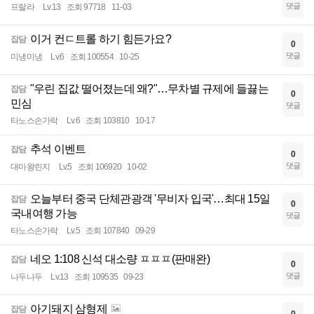
댓글
프랄라
Lv.13
조회 97718
11-03
이거 컨ㄷ트롤 하기 힘든가요?
잡담
0
댓글
미냉미냉
Lv.6
조회 100554
10-25
"우린 집값 떨어졌는데 왜?"…무차별 규제에 들끓는
잡담
0
민심
댓글
타노스손가락
Lv.6
조회 103810
10-17
추석 이벤트
잡담
0
댓글
대마왕린지
Lv.5
조회 106920
10-02
오늘부터 중국 단체관광객 '무비자 입국'…최대 15일
잡담
0
국내여행 가능
댓글
타노스손가락
Lv.5
조회 107840
09-29
네오 1:108 신석 대소량 ㅍㅍㅍ(판매완)
잡담
0
댓글
나두나두
Lv.13
조회 109535
09-23
아기돼지 삼형제
잡담
0