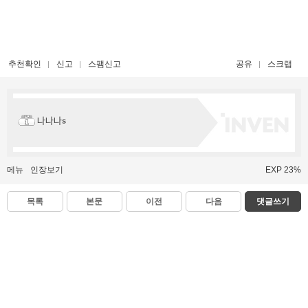
추천확인
신고
스팸신고
공유
스크랩
나나나s
메뉴
인장보기
EXP 23%
목록
본문
이전
다음
댓글쓰기