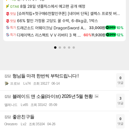
8월 28일 넷플릭스에서 예고편 공개 예정
GTA6
[슈퍼적립+첫구매6천할인쿠폰] [네이버 단독] 셀렉스 프로핏 버라이어티팩(총 8입)
핫딜
66% 할인 가정용 고당도 꿀 수박, 6-8kg급, 1박스
핫딜
드래곤소드 어웨이크닝 DragonSword Awakening
33,000원
10%
특가
디제이맥스 리스펙트 V V 리버티 3 팩 DJMAX RESPECT V V Liberty 3 Pack DLC
60%
11,920원
12%
특가
형님들 마격 한번씩 부탁드립니다 !
잡담
0
댓글
프로브
Lv.74
조회 19127
06-14
블레이드 앤 소울(라이브) 2026년 5월 현황
잡담
3
댓글
엘레나드
Lv.65
조회 33142
05-09
좋은친구들
잡담
0
댓글
Oreozero
Lv.2
조회 35104
04-26