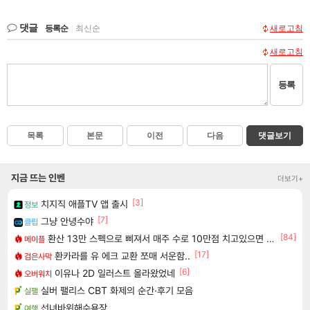
댓글
등록순
|
최신순
새로고침
새로고침
등록
목록
본문
이전
다음
댓글보기
지금 뜨는 인벤
더보기+
[3]
치지직 애플TV 앱 출시
정보
[7]
그냥 안녕수야
클립
[84]
환산 13만 스펙으로 삐져서 매주 수로 10만점 치고있으면 ㅋㅋ
메이플
[17]
환카라를 유 에크 교환 쪼매 서운함..
검은사막
[6]
이유나 2D 일러스트 올라왔었네
오버워치
실버 팰리스 CBT 화제의 순간·후기 모음
실팰
선녀바위해수욕장
여행