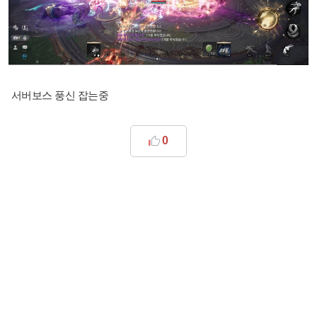
서버보스 풍신 잡는중
0