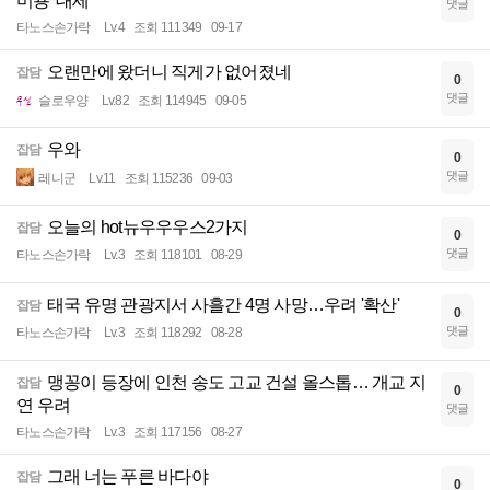
미용' 대세
댓글
타노스손가락
Lv.4
조회 111349
09-17
오랜만에 왔더니 직게가 없어졌네
잡담
0
댓글
슬로우양
Lv.82
조회 114945
09-05
우와
잡담
0
댓글
레니군
Lv.11
조회 115236
09-03
오늘의 hot뉴우우우스2가지
잡담
0
댓글
타노스손가락
Lv.3
조회 118101
08-29
태국 유명 관광지서 사흘간 4명 사망…우려 '확산'
잡담
0
댓글
타노스손가락
Lv.3
조회 118292
08-28
맹꽁이 등장에 인천 송도 고교 건설 올스톱… 개교 지
잡담
0
연 우려
댓글
타노스손가락
Lv.3
조회 117156
08-27
그래 너는 푸른 바다야
잡담
0