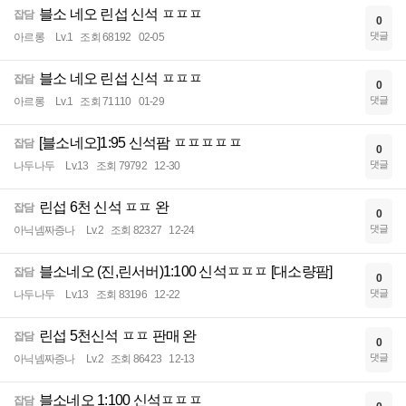
블소 네오 린섭 신석 ㅍㅍㅍ
잡담
0
댓글
아르롱
Lv.1
조회 68192
02-05
블소 네오 린섭 신석 ㅍㅍㅍ
잡담
0
댓글
아르롱
Lv.1
조회 71110
01-29
[블소네오]1:95 신석팜 ㅍㅍㅍㅍㅍ
잡담
0
댓글
나두나두
Lv.13
조회 79792
12-30
린섭 6천 신석 ㅍㅍ 완
잡담
0
댓글
아닉넴짜증나
Lv.2
조회 82327
12-24
블소네오 (진,린서버)1:100 신석ㅍㅍㅍ [대소량팜]
잡담
0
댓글
나두나두
Lv.13
조회 83196
12-22
린섭 5천신석 ㅍㅍ 판매 완
잡담
0
댓글
아닉넴짜증나
Lv.2
조회 86423
12-13
블소네오 1:100 신석ㅍㅍㅍ
잡담