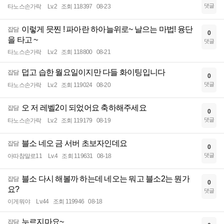
댓글
타노스손가락
Lv.2
조회 118397
08-23
이렇게 믓찐 ! 파아란 하아늘위로~ 날으는 마법! 융단
잡담
0
을 타고 ~
댓글
타노스손가락
Lv.2
조회 118800
08-21
덥고 습한 월요일이지만 다들 화이팅입니다
잡담
0
댓글
타노스손가락
Lv.2
조회 119024
08-20
오 저 레벨2이 되었어요 축하해주세요
잡담
0
댓글
타노스손가락
Lv.2
조회 119179
08-19
블소 네오 금 서버 초보자인데요
잡담
0
댓글
아따참말로11
Lv.4
조회 119631
08-18
블소 다시 해볼까 하는데 네오는 뭐고 블소2는 뭔가
잡담
0
요?
댓글
이게뭐야
Lv.44
조회 119946
08-18
누르지마요~
잡담