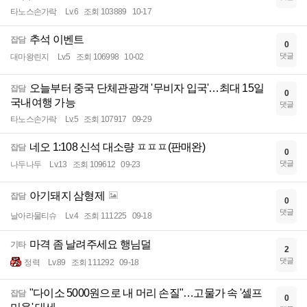
타노스손가락
Lv.6
조회 103889
10-17
추석 이벤트
잡담
0
댓글
대마왕린지
Lv.5
조회 106998
10-02
오늘부터 중국 단체관광객 '무비자 입국'…최대 15일
잡담
0
국내여행 가능
댓글
타노스손가락
Lv.5
조회 107917
09-29
네오 1:108 신석 대소량 ㅍㅍㅍ(판매완)
잡담
0
댓글
나두나두
Lv.13
조회 109612
09-23
아기돼지 삼형제
잡담
0
댓글
날아라물티슈
Lv.4
조회 111225
09-18
마격 좀 날려주세요 행님덜
기타
2
댓글
정력
Lv.89
조회 111292
09-18
"다이소 5000원으로 내 머리 손질"…고물가 속 '셀프
잡담
0