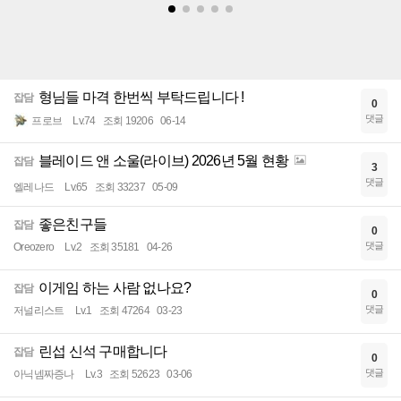
형님들 마격 한번씩 부탁드립니다 !
잡담
0
댓글
프로브
Lv.74
조회 19206
06-14
블레이드 앤 소울(라이브) 2026년 5월 현황
잡담
3
댓글
엘레나드
Lv.65
조회 33237
05-09
좋은친구들
잡담
0
댓글
Oreozero
Lv.2
조회 35181
04-26
이게임 하는 사람 없나요?
잡담
0
댓글
저널리스트
Lv.1
조회 47264
03-23
린섭 신석 구매합니다
잡담
0
댓글
아닉넴짜증나
Lv.3
조회 52623
03-06