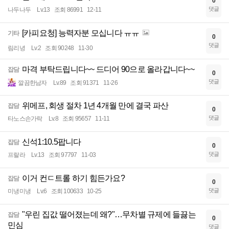
0
댓글
나두나두
Lv.13
조회 86991
12-11
[카피요청] 능력자분 모십니다 ㅠㅠ
기타
0
댓글
림리녕
Lv.2
조회 90248
11-30
마격 부탁드립니다~~ 드디어 90으로 올라갑니다~~
잡담
0
댓글
깔끔한남자
Lv.89
조회 91371
11-26
위메프, 회생 절차 1년 4개월 만에 결국 파산
잡담
0
댓글
타노스손가락
Lv.8
조회 95657
11-11
신석1:10.5팝니다
잡담
0
댓글
프랄라
Lv.13
조회 97797
11-03
이거 컨ㄷ트롤 하기 힘든가요?
잡담
0
댓글
미냉미냉
Lv.6
조회 100633
10-25
"우린 집값 떨어졌는데 왜?"…무차별 규제에 들끓는
잡담
0
민심
댓글