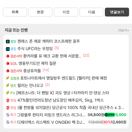
목록
본문
이전
다음
댓글보기
지금 뜨는 인벤
더보기+
젠레스 존 제로 캐릭터 코스프레한 꽁주
짤방
[5]
주식 UFC라는 우정잉
클립
[22]
환카라를 유 에크 교환 쪼매 서운함..
검은사막
영웅무기도안 제작 질문
SOL
[14]
중상유저들
검은사막
포트나이트에서 명일방주 엔드필드 [펠리카] 판매 예정
섭컬겜
[3]
힐러는 안나오고
명조
[페르소나5: 더 팬텀 X] 괴도 영상 l 타카마키 안·댄싱 스타
PV
47%할인!전라도청년 남도장인 배추김치, 5kg, 1박스
핫딜
(물 한방울 섞지않은) 당근공식 100% 착즙 국내산 당근주스 x 30개
핫딜
그랑블루 판타지 리링크 엔드리스 라그나로크 업그레이드 킷 Granblue Fantasy Relink Endless Ragnarok Upgrade Kit DLC
36,800원
5,000
특가
디제이맥스 리스펙트 V ONGEKI 팩 DJMAX RESPECT V ONGEKI Pack DLC
17,800원
30%
12,460원
특가