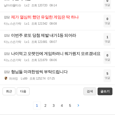
0
댓글
날아라물티슈
Lv.2
조회 120720
08-14
제가 열심히 했던 유일한 게임은 딱 하나
잡담
0
댓글
타노스손가락
Lv.1
조회 121542
08-08
이번주 로또 당첨 제발 내가1등 되어라
잡담
1
댓글
타노스손가락
Lv.1
조회 121681
08-07
나이먹고 오랫만에 게임하려니 뭐가뭔지 모르겠네요
잡담
0
댓글
타노스손가락
Lv.1
조회 121879
08-06
형님들 마격한방씩 부탁드립니다
잡담
5
댓글
와퍼킹
Lv.89
조회 125274
07-25
최근
다음
검색
글쓰기
1
2
3
4
5