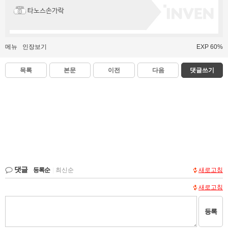
타노스손가락
메뉴
인장보기
EXP 60%
목록
본문
이전
다음
댓글쓰기
댓글
등록순
|
최신순
새로고침
새로고침
등록