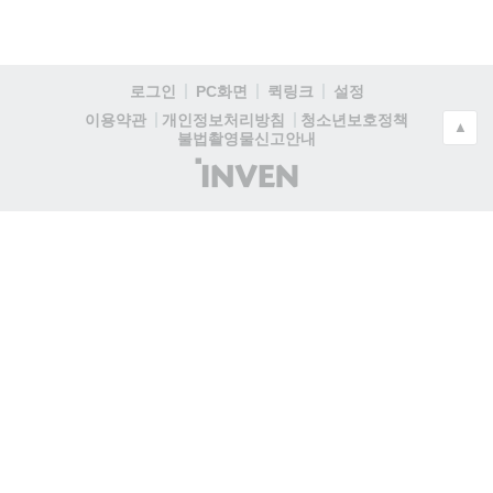
로그인
PC화면
퀵링크
설정
청소년보호정책
이용약관
개인정보처리방침
▲
불법촬영물신고안내
(주)
인
벤