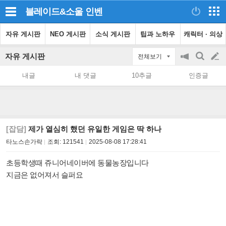
블레이드&소울
인벤
자유 게시판
NEO 게시판
소식 게시판
팁과 노하우
캐릭터 · 의상
자유 게시판
전체보기
공
검
글
지
색
내글
내 댓글
10추글
인증글
on/off
쓰
기
[잡담]
제가 열심히 했던 유일한 게임은 딱 하나
타노스손가락
조회:
121541
2025-08-08 17:28:41
초등학생때 쥬니어네이버에 동물농장입니다
지금은 없어져서 슬퍼요