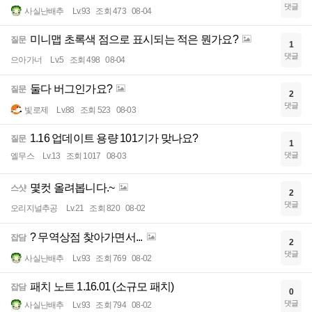
댓글
사실난배추
Lv.93
조회 473
08-04
미니맵 초록색 점으로 표시되는 적은 뭔가요?
질문
1
댓글
으아가너
Lv.5
조회 498
08-04
둘다 버그인가요?
질문
2
댓글
빛로제
Lv.88
조회 523
08-03
1.16 업데이트 용량 101기가 맞나요?
질문
1
댓글
엘무스
Lv.13
조회 1017
08-03
몇컷 올려봅니다.~
스샷
2
댓글
오리지널추공
Lv.21
조회 820
08-02
? 무역상점 찾아가면서...
잡담
2
댓글
사실난배추
Lv.93
조회 769
08-02
패치 노트 1.16.01 (소규모 패치)
잡담
0
댓글
사실난배추
Lv.93
조회 794
08-02