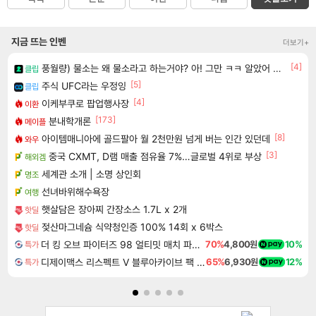
지금 뜨는 인벤
더보기+
[4]
풍월량) 물소는 왜 물소라고 하는거야? 아! 그만 ㅋㅋ 알았어 ㅋㅋ
클립
[5]
주식 UFC라는 우정잉
클립
[4]
이케부쿠로 팝업행사장
이환
[173]
분내학개론
메이플
[8]
아이템매니아에 골드팔아 월 2천만원 넘게 버는 인간 있던데
와우
[3]
중국 CXMT, D램 매출 점유율 7%…글로벌 4위로 부상
해외겜
세계관 소개 | 소명 상인회
명조
선녀바위해수욕장
여행
햇살담은 장아찌 간장소스 1.7L x 2개
핫딜
젖산마그네슘 식약청인증 100% 14회 x 6박스
핫딜
더 킹 오브 파이터즈 98 얼티밋 매치 파이널 에디션 THE KING OF FIGHTERS 98 ULTIMATE MATCH FINAL EDITION
70%
4,800원
10%
특가
디제이맥스 리스펙트 V 블루아카이브 팩 DJMAX RESPECT V Blue Archive Pack DLC
65%
6,930원
12%
특가