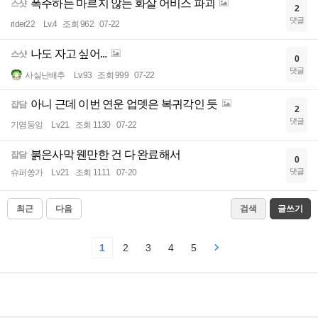
폭주하는 마르지 않는 화살 어비스 파괴
스샷
2
댓글
rider22
Lv.4
조회 962
07-22
나도 자고 싶어...
스샷
0
댓글
사실난배추
Lv.93
조회 999
07-22
아니 근데 이번 연운 업뎃은 복귀각인 듯
잡담
2
댓글
기염둥잉
Lv.21
조회 1130
07-22
붉은사막 웬만한 건 다 완료해서
잡담
0
댓글
슈퍼쏭가
Lv.21
조회 1111
07-20
최근
다음
검색
글쓰기
1
2
3
4
5