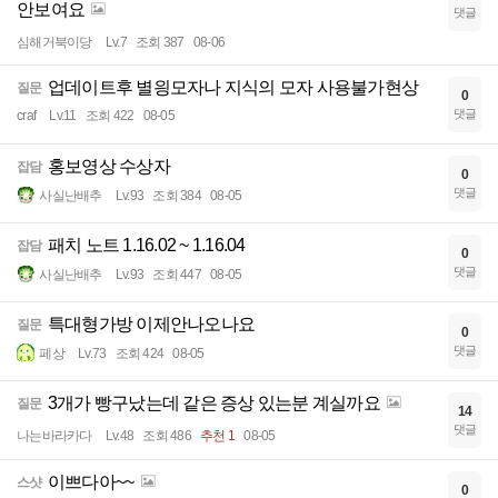
안보여요
댓글
심해거북이당
Lv.7
조회 387
08-06
업데이트후 별읭모자나 지식의 모자 사용불가현상
질문
0
댓글
craf
Lv.11
조회 422
08-05
홍보영상 수상자
잡담
0
댓글
사실난배추
Lv.93
조회 384
08-05
패치 노트 1.16.02 ~ 1.16.04
잡담
0
댓글
사실난배추
Lv.93
조회 447
08-05
특대형가방 이제안나오나요
질문
0
댓글
페상
Lv.73
조회 424
08-05
3개가 빵구났는데 같은 증상 있는분 계실까요
질문
14
댓글
나는바라카다
Lv.48
조회 486
추천 1
08-05
이쁘다아~~
스샷
0