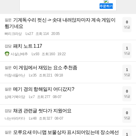
기계독수리 컷신 -> 솟대 내려앉자마자 계속 게임이
질문
0
튕기네요
댓글
빠리크라상
Lv.27
조회 114
20:05
패치 노트 1.17
잡담
1
댓글
사실난배추
Lv.93
조회 160
19:22
이 게임에서 재밌는 요소 추천좀
질문
1
댓글
마침내들어난
Lv.35
조회 221
09:18
메기 경의 항해일지 어디갔지?
질문
0
댓글
심해거북이당
Lv.7
조회 277
08-07
채권 관련글 썻다가 지웠어요
잡담
0
댓글
나는바라카다
Lv.48
조회 327
08-07
모루요새 미니맵 보물상자 표시되어있는데 장소에선
질문
1