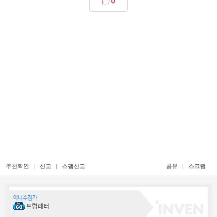
0
추천확인
신고
스팸신고
공유
스크랩
이니수집가
트럼페터