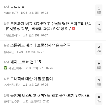
ㅁㄴㅇㄹ
잡담
1
댓글
Nonamed77
Lv.15
조회 754
07-28
도전과제 버그 일까요? 고수님들 답변 부탁드리겠습
질문
7
니다. [영상 첨부] - 발굽의 화음8 카운팅 이슈
댓글
이별로돌아가
Lv.4
조회 952
07-27
스톤워드 폐성터 보물상자 먹은 분?
질문
2
댓글
절대피곤
Lv.24
조회 994
07-26
패치 노트 버전 1.15
잡담
0
댓글
사실난배추
Lv.93
조회 1270
07-26
그래픽에 대한 거 질문 점여
질문
3
댓글
어기여차저차
Lv.1
조회 927
07-26
돌멘게 보스말고 새끼? 들 말고 중간 크기 있자나요..
잡담
0
댓글
오리지널추공
Lv.21
조회 842
07-25