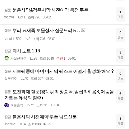
붉은사막&검은사막 사전예약 특전 쿠폰
질문
1
댓글
wdqwe
Lv.41
조회 790
08-02
뿌리 요새쪽 보물상자 질문드려요...
질문
4
댓글
어saint1520
Lv.8
조회 746
08-01
패치 노트 1.16
잡담
7
댓글
사실난배추
Lv.93
조회 1019
추천 1
08-01
서브퀘중에 마녀 마지막 퀘스트 어떨게 활성화 해요 ?
질문
0
댓글
털푸한쥐
Lv.40
조회 657
08-01
도전과제 질문(경계밖의 장송곡, 발굽의화음8, 어둠을
질문
6
가르는 유성의 질주)
댓글
겨울홀릭
Lv.75
조회 581
07-31
붉은사막 사전예약 쿠폰 남으신분
잡담
1
댓글
Taehu2
Lv.14
조회 888
07-29