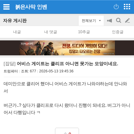
붉은사막
인벤
자유 게시판
전체보기
공
검
글
지
색
내글
내 댓글
10추글
인증글
on/off
쓰
기
[잡담]
어비스 게이트는 클리프 아니면 못가는 모양이네요.
트럼페터
조회:
677
2026-05-13 19:45:36
데미안으로 클리어 했더니 어비스 게이트가 나와야하는데 안나와
서
버근가..? 싶다가 클리프로 다시 왔더니 진행이 되네요. 버그가 아니
어서 다행입니다 ㅋ