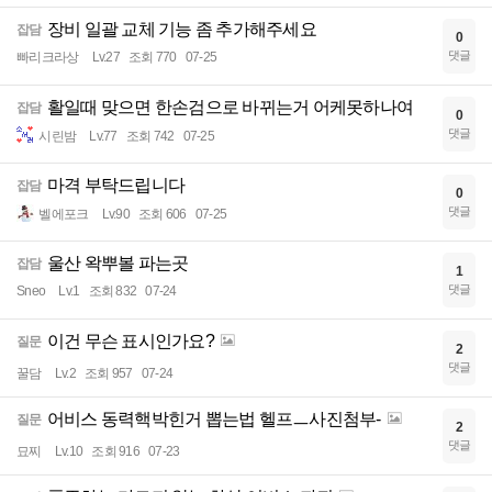
장비 일괄 교체 기능 좀 추가해주세요
잡담
0
댓글
빠리크라상
Lv.27
조회 770
07-25
활일때 맞으면 한손검으로 바뀌는거 어케못하나여
잡담
0
댓글
시린밤
Lv.77
조회 742
07-25
마격 부탁드립니다
잡담
0
댓글
벨에포크
Lv.90
조회 606
07-25
울산 왁뿌볼 파는곳
잡담
1
댓글
Sneo
Lv.1
조회 832
07-24
이건 무슨 표시인가요?
질문
2
댓글
꿀담
Lv.2
조회 957
07-24
어비스 동력핵박힌거 뽑는법 헬프ㅡ사진첨부-
질문
2
댓글
묘찌
Lv.10
조회 916
07-23