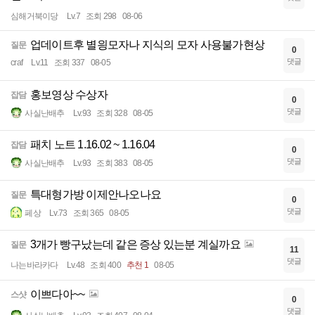
심해거북이당
Lv.7
조회 298
08-06
업데이트후 별읭모자나 지식의 모자 사용불가현상
질문
0
댓글
craf
Lv.11
조회 337
08-05
홍보영상 수상자
잡담
0
댓글
사실난배추
Lv.93
조회 328
08-05
패치 노트 1.16.02 ~ 1.16.04
잡담
0
댓글
사실난배추
Lv.93
조회 383
08-05
특대형가방 이제안나오나요
질문
0
댓글
페상
Lv.73
조회 365
08-05
3개가 빵구났는데 같은 증상 있는분 계실까요
질문
11
댓글
나는바라카다
Lv.48
조회 400
추천 1
08-05
이쁘다아~~
스샷
0
댓글