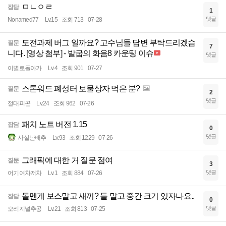
ㅁㄴㅇㄹ
잡담
1
댓글
Nonamed77
Lv.15
조회 713
07-28
도전과제 버그 일까요? 고수님들 답변 부탁드리겠습
질문
7
니다. [영상 첨부] - 발굽의 화음8 카운팅 이슈
댓글
이별로돌아가
Lv.4
조회 901
07-27
스톤워드 폐성터 보물상자 먹은 분?
질문
2
댓글
절대피곤
Lv.24
조회 962
07-26
패치 노트 버전 1.15
잡담
0
댓글
사실난배추
Lv.93
조회 1229
07-26
그래픽에 대한 거 질문 점여
질문
3
댓글
어기여차저차
Lv.1
조회 884
07-26
돌멘게 보스말고 새끼? 들 말고 중간 크기 있자나요..
잡담
0
댓글
오리지널추공
Lv.21
조회 813
07-25