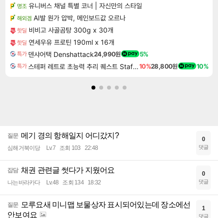
유니버스 채널 특별 코너 | 자신만의 스타일
명조
AI발 원가 압박, 메인보드값 오르나
해외겜
비비고 사골곰탕 300g x 30개
핫딜
연세우유 프로틴 190ml x 16개
핫딜
덴샤어택 Denshattack
24,990원
5%
특가
스테퍼 레트로 초능력 추리 퀘스트 Staffer Retro A Supernatural Mystery Quest
10%
28,800원
10%
특가
메기 경의 항해일지 어디갔지?
질문
0
댓글
심해거북이당
Lv.7
조회 103
22:48
채권 관련글 썻다가 지웠어요
잡담
0
댓글
나는바라카다
Lv.48
조회 134
18:32
모루요새 미니맵 보물상자 표시되어있는데 장소에선
질문
1
안보여요
댓글