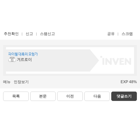
추천확인
신고
스팸신고
공유
스크랩
파이웰 대륙의 모험가
겨르로이
메뉴
인장보기
EXP 48%
목록
본문
이전
다음
댓글쓰기