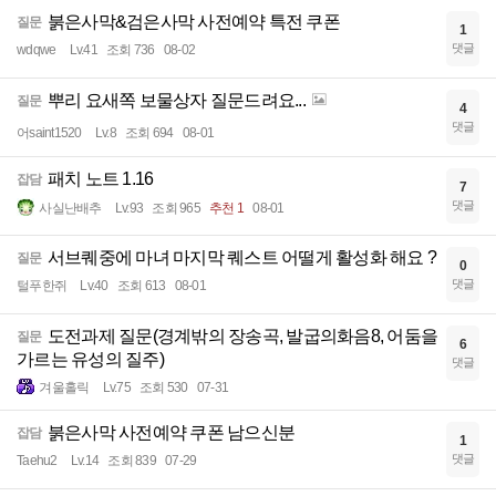
붉은사막&검은사막 사전예약 특전 쿠폰
질문
1
댓글
wdqwe
Lv.41
조회 736
08-02
뿌리 요새쪽 보물상자 질문드려요...
질문
4
댓글
어saint1520
Lv.8
조회 694
08-01
패치 노트 1.16
잡담
7
댓글
사실난배추
Lv.93
조회 965
추천 1
08-01
서브퀘중에 마녀 마지막 퀘스트 어떨게 활성화 해요 ?
질문
0
댓글
털푸한쥐
Lv.40
조회 613
08-01
도전과제 질문(경계밖의 장송곡, 발굽의화음8, 어둠을
질문
6
가르는 유성의 질주)
댓글
겨울홀릭
Lv.75
조회 530
07-31
붉은사막 사전예약 쿠폰 남으신분
잡담
1
댓글
Taehu2
Lv.14
조회 839
07-29