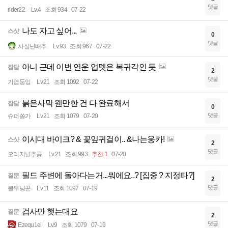
댓글
rider22
Lv.4
조회 934
07-22
나도 자고 싶어...
스샷
0
댓글
사실난배추
Lv.93
조회 967
07-22
아니 근데 이번 연운 업뎃은 복귀각인 듯
잡담
2
댓글
기염둥잉
Lv.21
조회 1092
07-22
붉은사막 웬만한 건 다 완료해서
잡담
0
댓글
슈퍼쏭가
Lv.21
조회 1079
07-20
이시대 바이크? & 꽃잎귀걸이.. &나는웅카!
스샷
2
댓글
오리지널추공
Lv.21
조회 993
추천 1
07-20
필드 주변에 돌아다는거...뭐에요..? [집중 ? 지정타?]
질문
2
댓글
블무냥꾼
Lv.11
조회 1097
07-19
검사만 햇는대요
질문
2
댓글
Ezequ1el
Lv.9
조회 1079
07-19