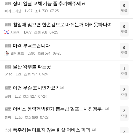
장비 일괄 교체 기능 좀 추가해주세요
잡담
0
댓글
빠리크라상
Lv.27
조회 739
07-25
활일때 맞으면 한손검으로 바뀌는거 어케못하나여
잡담
0
댓글
시린밤
Lv.77
조회 708
07-25
마격 부탁드립니다
잡담
0
댓글
벨에포크
Lv.90
조회 574
07-25
울산 왁뿌볼 파는곳
잡담
1
댓글
Sneo
Lv.1
조회 797
07-24
이건 무슨 표시인가요?
질문
2
댓글
꿀담
Lv.2
조회 927
07-24
어비스 동력핵박힌거 뽑는법 헬프ㅡ사진첨부-
질문
2
댓글
묘찌
Lv.10
조회 890
07-23
폭주하는 마르지 않는 화살 어비스 파괴
스샷
2