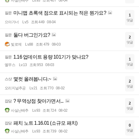
사실난배추
Lv.93
조회 407
08-04
미니맵 초록색 점으로 표시되는 적은 뭔가요?
질문
1
댓글
으아가너
Lv.5
조회 449
08-04
둘다 버그인가요?
질문
2
댓글
빛로제
Lv.88
조회 479
08-03
1.16 업데이트 용량 101기가 맞나요?
질문
1
댓글
엘무스
Lv.13
조회 953
08-03
몇컷 올려봅니다.~
스샷
2
댓글
오리지널추공
Lv.21
조회 770
08-02
? 무역상점 찾아가면서...
잡담
2
댓글
사실난배추
Lv.93
조회 724
08-02
패치 노트 1.16.01 (소규모 패치)
잡담
0
댓글
사실난배추
Lv.93
조회 739
08-02