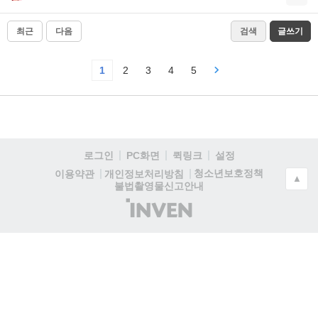
최근
다음
검색
글쓰기
1
2
3
4
5
로그인
PC화면
퀵링크
설정
청소년보호정책
이용약관
개인정보처리방침
▲
불법촬영물신고안내
(주)
인
벤