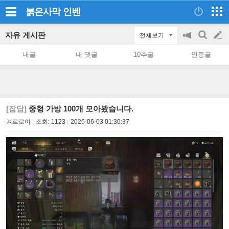
붉은사막
인벤
자유 게시판
전체보기
공
검
글
지
색
내글
내 댓글
10추글
인증글
on/off
쓰
기
[잡담]
중형 가방 100개 모아봤습니다.
겨르로이
조회:
1123
2026-06-03 01:30:37