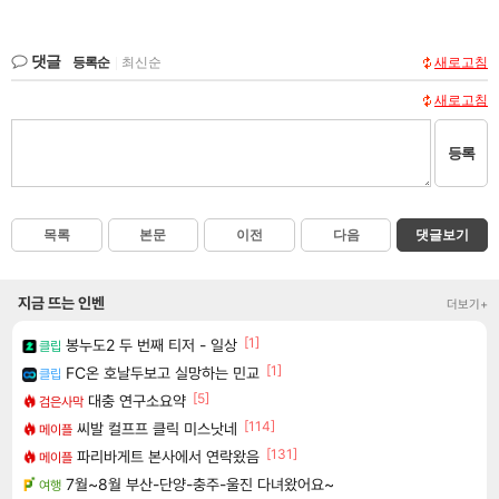
댓글
등록순
|
최신순
새로고침
새로고침
등록
목록
본문
이전
다음
댓글보기
지금 뜨는 인벤
더보기+
[1]
봉누도2 두 번째 티저 - 일상
클립
[1]
FC온 호날두보고 실망하는 민교
클립
[5]
대충 연구소요약
검은사막
[114]
씨발 컬프프 클릭 미스낫네
메이플
[131]
파리바게트 본사에서 연락왔음
메이플
7월~8월 부산-단양-충주-울진 다녀왔어요~
여행