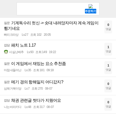
기계독수리 컷신 -> 솟대 내려앉자마자 계속 게임이
질문
0
튕기네요
댓글
빠리크라상
Lv.27
조회 102
20:05
패치 노트 1.17
잡담
1
댓글
사실난배추
Lv.93
조회 149
19:22
이 게임에서 재밌는 요소 추천좀
질문
1
댓글
마침내들어난
Lv.35
조회 181
09:18
메기 경의 항해일지 어디갔지?
질문
0
댓글
심해거북이당
Lv.7
조회 270
08-07
채권 관련글 썻다가 지웠어요
잡담
0
댓글
나는바라카다
Lv.48
조회 317
08-07