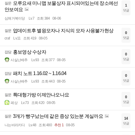
모루요새 미니맵 보물상자 표시되어있는데 장소에선
질문
1
안보여요
댓글
심해거북이당
Lv.7
조회 384
08-06
업데이트후 별읭모자나 지식의 모자 사용불가현상
질문
0
댓글
craf
Lv.11
조회 419
08-05
홍보영상 수상자
잡담
0
댓글
사실난배추
Lv.93
조회 377
08-05
패치 노트 1.16.02 ~ 1.16.04
잡담
0
댓글
사실난배추
Lv.93
조회 443
08-05
특대형가방 이제안나오나요
질문
0
댓글
페상
Lv.73
조회 420
08-05
3개가 빵구났는데 같은 증상 있는분 계실까요
질문
14
댓글
나는바라카다
Lv.48
조회 480
추천 1
08-05