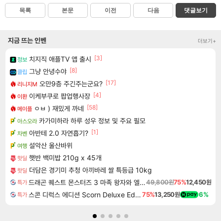
목록
본문
이전
다음
댓글보기
지금 뜨는 인벤
더보기+
[3]
치지직 애플TV 앱 출시
정보
[8]
그냥 안녕수야
클립
[17]
오만9층 주긴주는군요?
리니지M
[4]
이케부쿠로 팝업행사장
이환
[58]
ㅇㅂ ) 재밌게 까네
메이플
카가미하라 하루 성우 정보 및 주요 필모
아스오라
[1]
아반테 2.0 자연흡기?
차벤
설악산 울산바위
여행
햇반 백미밥 210g x 45개
핫딜
더담은 경기미 추청 아끼바레 쌀 특등급 10kg
핫딜
드래곤 퀘스트 몬스터즈 3 마족 왕자와 엘프의 여행 Dragon Quest Monsters The Dark Prince
49,800원
75%
12,450원
특가
스콘 디럭스 에디션 Scorn Deluxe Edition
75%
13,250원
6%
특가