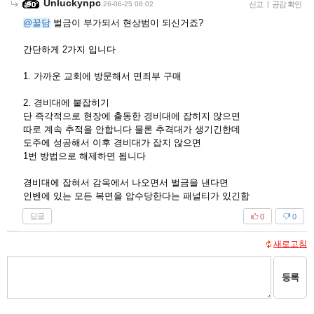
Unluckynpc
26-06-25 08:02
신고
|
공감 확인
@꿀담
벌금이 부가되서 현상범이 되신거죠?
간단하게 2가지 입니다
1. 가까운 교회에 방문해서 면죄부 구매
2. 경비대에 붙잡히기
단 즉각적으로 현장에 출동한 경비대에 잡히지 않으면
따로 계속 추적을 안합니다 물론 추격대가 생기긴한데
도주에 성공해서 이후 경비대가 잡지 않으면
1번 방법으로 해제하면 됩니다
경비대에 잡혀서 감옥에서 나오면서 벌금을 낸다면
인벤에 있는 모든 복면을 압수당한다는 패널티가 있긴함
답글
0
0
새로고침
등록