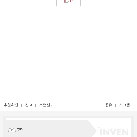
0
추천확인
신고
스팸신고
공유
스크랩
꿀담