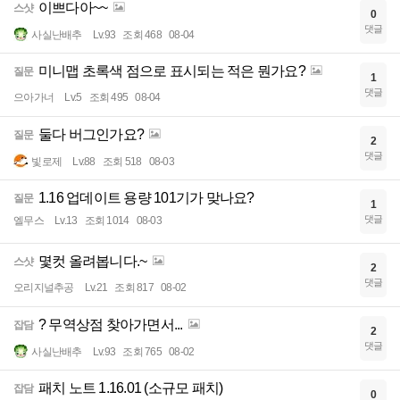
이쁘다아~~
스샷
0
댓글
사실난배추
Lv.93
조회 468
08-04
미니맵 초록색 점으로 표시되는 적은 뭔가요?
질문
1
댓글
으아가너
Lv.5
조회 495
08-04
둘다 버그인가요?
질문
2
댓글
빛로제
Lv.88
조회 518
08-03
1.16 업데이트 용량 101기가 맞나요?
질문
1
댓글
엘무스
Lv.13
조회 1014
08-03
몇컷 올려봅니다.~
스샷
2
댓글
오리지널추공
Lv.21
조회 817
08-02
? 무역상점 찾아가면서...
잡담
2
댓글
사실난배추
Lv.93
조회 765
08-02
패치 노트 1.16.01 (소규모 패치)
잡담
0