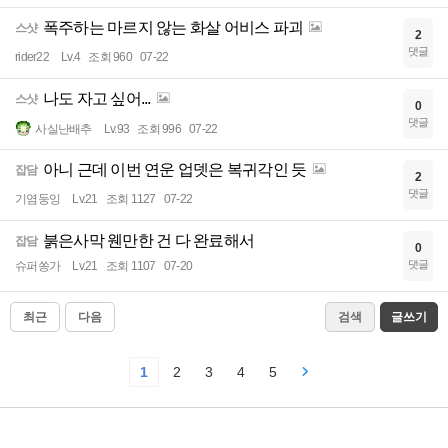
폭주하는 마르지 않는 화살 어비스 파괴
스샷
2
댓글
rider22
Lv.4
조회 960
07-22
나도 자고 싶어...
스샷
0
댓글
사실난배추
Lv.93
조회 996
07-22
아니 근데 이번 연운 업뎃은 복귀각인 듯
잡담
2
댓글
기염둥잉
Lv.21
조회 1127
07-22
붉은사막 웬만한 건 다 완료해서
잡담
0
댓글
슈퍼쏭가
Lv.21
조회 1107
07-20
최근
다음
검색
글쓰기
1
2
3
4
5