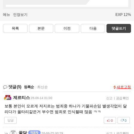
메뉴
인장보기
EXP 12%
목록
본문
이전
다음
댓글쓰기
댓글
(5)
등록순
|
최신순
새로고침
제르티스
26-06-14 01:00
신고
|
공감 확인
보통 본인이 모르게 저지르는 범죄중 하나가 기물파손임 별생각없이 달
리다가 울타리같은거 부수면 범죄로 인식될때 많음 ㅋㅋ
답글
0
0
꿀담
26-06-25 00:29
신고
|
공감 확인