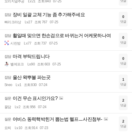
댓글
오리지널추공
Lv.21
조회 840
07-25
장비 일괄 교체 기능 좀 추가해주세요
잡담
0
댓글
빠리크라상
Lv.27
조회 767
07-25
활일때 맞으면 한손검으로 바뀌는거 어케못하나여
잡담
0
댓글
시린밤
Lv.77
조회 737
07-25
마격 부탁드립니다
잡담
0
댓글
벨에포크
Lv.90
조회 603
07-25
울산 왁뿌볼 파는곳
잡담
1
댓글
Sneo
Lv.1
조회 830
07-24
이건 무슨 표시인가요?
질문
2
댓글
꿀담
Lv.2
조회 956
07-24
어비스 동력핵박힌거 뽑는법 헬프ㅡ사진첨부-
질문
2
댓글
묘찌
Lv.10
조회 914
07-23