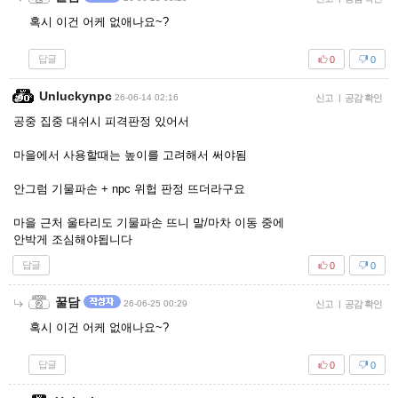
혹시 이건 어케 없애나요~?
답글
0
0
Unluckynpc
26-06-14 02:16
신고
|
공감 확인
공중 집중 대쉬시 피격판정 있어서
마을에서 사용할때는 높이를 고려해서 써야됨
안그럼 기물파손 + npc 위헙 판정 뜨더라구요
마을 근처 울타리도 기물파손 뜨니 말/마차 이동 중에
안박게 조심해야됩니다
답글
0
0
꿀담
26-06-25 00:29
신고
|
공감 확인
혹시 이건 어케 없애나요~?
답글
0
0