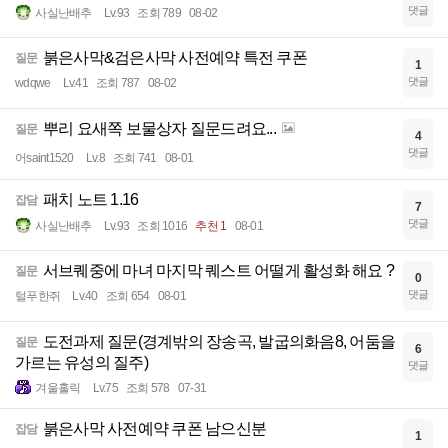
댓글
사실난배추
Lv.93
조회 789
08-02
붉은사막&검은사막 사전예약 특전 쿠폰
질문
1
댓글
wdqwe
Lv.41
조회 787
08-02
뿌리 요새쪽 보물상자 질문드려요...
질문
4
댓글
어saint1520
Lv.8
조회 741
08-01
패치 노트 1.16
잡담
7
댓글
사실난배추
Lv.93
조회 1016
추천 1
08-01
서브퀘중에 마녀 마지막 퀘스트 어떨게 활성화 해요 ?
질문
0
댓글
털푸한쥐
Lv.40
조회 654
08-01
도전과제 질문(경계밖의 장송곡, 발굽의화음8, 어둠을
질문
6
가르는 유성의 질주)
댓글
겨울홀릭
Lv.75
조회 578
07-31
붉은사막 사전예약 쿠폰 남으신분
잡담
1