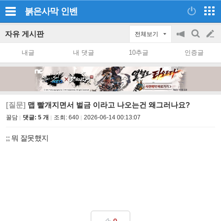
붉은사막
인벤
자유 게시판
전체보기
공
검
글
지
색
내글
내 댓글
10추글
인증글
on/off
쓰
기
[질문]
맵 빨개지면서 벌금 이라고 나오는건 왜그러나요?
꿀담
댓글: 5 개
조회:
640
2026-06-14 00:13:07
;; 뭐 잘못했지