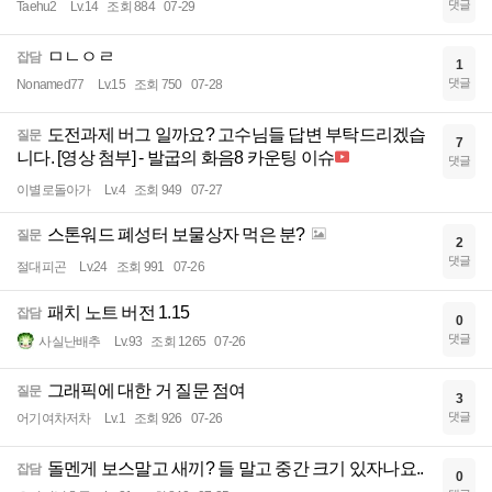
댓글
Taehu2
Lv.14
조회 884
07-29
ㅁㄴㅇㄹ
잡담
1
댓글
Nonamed77
Lv.15
조회 750
07-28
도전과제 버그 일까요? 고수님들 답변 부탁드리겠습
질문
7
니다. [영상 첨부] - 발굽의 화음8 카운팅 이슈
댓글
이별로돌아가
Lv.4
조회 949
07-27
스톤워드 폐성터 보물상자 먹은 분?
질문
2
댓글
절대피곤
Lv.24
조회 991
07-26
패치 노트 버전 1.15
잡담
0
댓글
사실난배추
Lv.93
조회 1265
07-26
그래픽에 대한 거 질문 점여
질문
3
댓글
어기여차저차
Lv.1
조회 926
07-26
돌멘게 보스말고 새끼? 들 말고 중간 크기 있자나요..
잡담
0