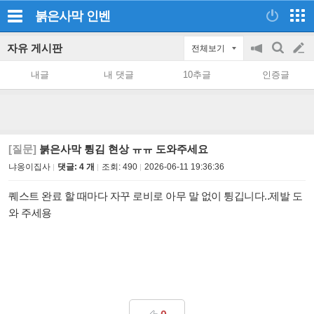
붉은사막
인벤
자유 게시판
전체보기
공
검
글
지
색
내글
내 댓글
10추글
인증글
on/off
쓰
기
[질문]
붉은사막 튕김 현상 ㅠㅠ 도와주세요
냐옹이집사
댓글: 4 개
조회:
490
2026-06-11 19:36:36
퀘스트 완료 할 때마다 자꾸 로비로 아무 말 없이 튕깁니다..제발 도
와 주세용