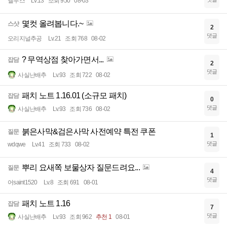
엘무스
Lv.13
조회 950
08-03
몇컷 올려봅니다.~
스샷
2
댓글
오리지널추공
Lv.21
조회 768
08-02
? 무역상점 찾아가면서...
잡담
2
댓글
사실난배추
Lv.93
조회 722
08-02
패치 노트 1.16.01 (소규모 패치)
잡담
0
댓글
사실난배추
Lv.93
조회 736
08-02
붉은사막&검은사막 사전예약 특전 쿠폰
질문
1
댓글
wdqwe
Lv.41
조회 733
08-02
뿌리 요새쪽 보물상자 질문드려요...
질문
4
댓글
어saint1520
Lv.8
조회 691
08-01
패치 노트 1.16
잡담
7
댓글
사실난배추
Lv.93
조회 962
추천 1
08-01