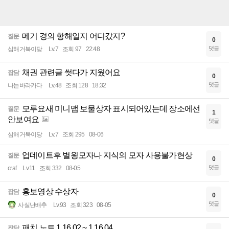
메기 경의 항해일지 어디갔지?
질문
0
댓글
심해거북이당
Lv.7
조회 97
22:48
채권 관련글 썻다가 지웠어요
잡담
0
댓글
나는바라카다
Lv.48
조회 128
18:32
모루요새 미니맵 보물상자 표시되어있는데 장소에선
질문
1
안보여요
댓글
심해거북이당
Lv.7
조회 295
08-06
업데이트후 별읭모자나 지식의 모자 사용불가현상
질문
0
댓글
craf
Lv.11
조회 332
08-05
홍보영상 수상자
잡담
0
댓글
사실난배추
Lv.93
조회 323
08-05
패치 노트 1.16.02 ~ 1.16.04
잡담