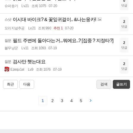
0
댓글
슈퍼쏭가
Lv.21
조회 1075
07-20
이시대 바이크? & 꽃잎귀걸이.. &나는웅카!
스샷
2
댓글
오리지널추공
Lv.21
조회 990
추천 1
07-20
필드 주변에 돌아다는거...뭐에요..? [집중 ? 지정타?]
질문
2
댓글
블무냥꾼
Lv.11
조회 1093
07-19
검사만 햇는대요
질문
2
댓글
Ezequ1el
Lv.9
조회 1076
07-19
최근
다음
검색
글쓰기
1
2
3
4
5