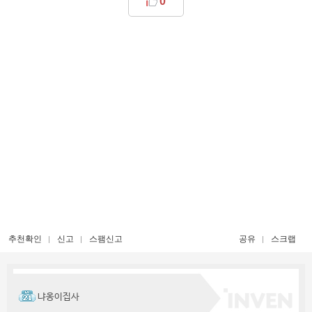
0
추천확인
신고
스팸신고
공유
스크랩
냐옹이집사