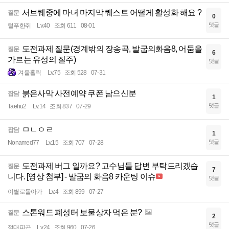
서브퀘중에 마녀 마지막 퀘스트 어떨게 활성화 해요 ?
질문
0
댓글
털푸한쥐
Lv.40
조회 611
08-01
도전과제 질문(경계밖의 장송곡, 발굽의화음8, 어둠을
질문
6
가르는 유성의 질주)
댓글
겨울홀릭
Lv.75
조회 528
07-31
붉은사막 사전예약 쿠폰 남으신분
잡담
1
댓글
Taehu2
Lv.14
조회 837
07-29
ㅁㄴㅇㄹ
잡담
1
댓글
Nonamed77
Lv.15
조회 707
07-28
도전과제 버그 일까요? 고수님들 답변 부탁드리겠습
질문
7
니다. [영상 첨부] - 발굽의 화음8 카운팅 이슈
댓글
이별로돌아가
Lv.4
조회 899
07-27
스톤워드 폐성터 보물상자 먹은 분?
질문
2
댓글
절대피곤
Lv.24
조회 960
07-26