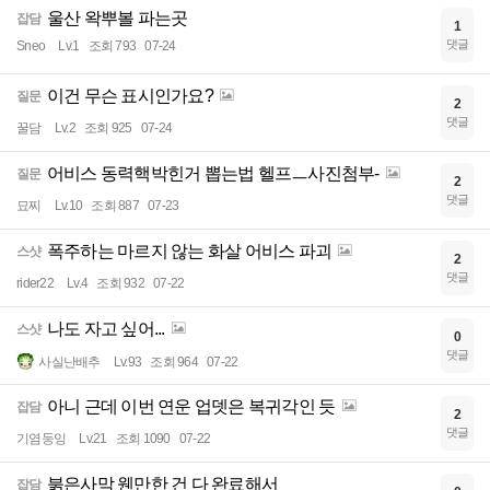
울산 왁뿌볼 파는곳
잡담
1
댓글
Sneo
Lv.1
조회 793
07-24
이건 무슨 표시인가요?
질문
2
댓글
꿀담
Lv.2
조회 925
07-24
어비스 동력핵박힌거 뽑는법 헬프ㅡ사진첨부-
질문
2
댓글
묘찌
Lv.10
조회 887
07-23
폭주하는 마르지 않는 화살 어비스 파괴
스샷
2
댓글
rider22
Lv.4
조회 932
07-22
나도 자고 싶어...
스샷
0
댓글
사실난배추
Lv.93
조회 964
07-22
아니 근데 이번 연운 업뎃은 복귀각인 듯
잡담
2
댓글
기염둥잉
Lv.21
조회 1090
07-22
붉은사막 웬만한 건 다 완료해서
잡담