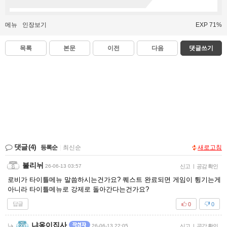
메뉴
인장보기
EXP 71%
목록
본문
이전
다음
댓글쓰기
댓글
(4)
등록순
|
최신순
새로고침
불리뉘
26-06-13 03:57
신고
|
공감 확인
로비가 타이틀메뉴 말씀하시는건가요? 퀘스트 완료되면 게임이 튕기는게
아니라 타이틀메뉴로 강제로 돌아간다는건가요?
답글
0
0
냐옹이집사
26-06-13 22:05
신고
|
공감 확인