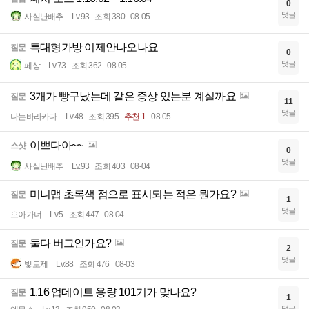
0
댓글
사실난배추
Lv.93
조회 380
08-05
특대형가방 이제안나오나요
질문
0
댓글
페상
Lv.73
조회 362
08-05
3개가 빵구났는데 같은 증상 있는분 계실까요
질문
11
댓글
나는바라카다
Lv.48
조회 395
추천 1
08-05
이쁘다아~~
스샷
0
댓글
사실난배추
Lv.93
조회 403
08-04
미니맵 초록색 점으로 표시되는 적은 뭔가요?
질문
1
댓글
으아가너
Lv.5
조회 447
08-04
둘다 버그인가요?
질문
2
댓글
빛로제
Lv.88
조회 476
08-03
1.16 업데이트 용량 101기가 맞나요?
질문
1
댓글