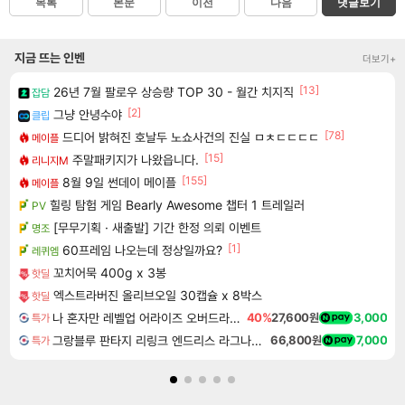
목록
본문
이전
다음
댓글보기
지금 뜨는 인벤
더보기+
[13]
26년 7월 팔로우 상승량 TOP 30 - 월간 치지직
잡담
[2]
그냥 안녕수야
클립
[78]
드디어 밝혀진 호날두 노쇼사건의 진실 ㅁㅊㄷㄷㄷㄷ
메이플
[15]
주말패키지가 나왔읍니다.
리니지M
[155]
8월 9일 썬데이 메이플
메이플
힐링 탐험 게임 Bearly Awesome 챕터 1 트레일러
PV
[무무기획 · 새출발] 기간 한정 의뢰 이벤트
명조
[1]
60프레임 나오는데 정상일까요?
레퀴엠
꼬치어묵 400g x 3봉
핫딜
엑스트라버진 올리브오일 30캡슐 x 8박스
핫딜
나 혼자만 레벨업 어라이즈 오버드라이브 Solo Leveling Arise
40%
27,600원
3,000
특가
그랑블루 판타지 리링크 엔드리스 라그나로크 Granblue Fantasy Relink Endless Ragnarok
66,800원
7,000
특가