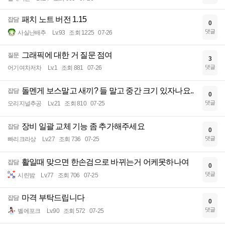
패치 노트 버전 1.15
잡담
0
댓글
사실난배추
Lv.93
조회 1225
07-26
그래픽에 대한 거 질문 점여
질문
3
댓글
어기여차저차
Lv.1
조회 881
07-26
돌멘게 보스말고 새끼? 들 말고 중간 크기 있자나요..
잡담
0
댓글
오리지널추공
Lv.21
조회 810
07-25
장비 일괄 교체 기능 좀 추가해주세요
잡담
0
댓글
빠리크라상
Lv.27
조회 736
07-25
활일때 맞으면 한손검으로 바뀌는거 어케못하나여
잡담
0
댓글
시린밤
Lv.77
조회 706
07-25
마격 부탁드립니다
잡담
0
댓글
벨에포크
Lv.90
조회 572
07-25