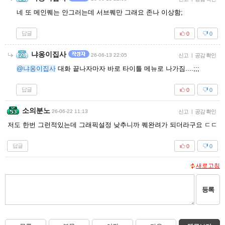
네 또 메인퀘는 안그러는데 서브퀘만 그래요 존나 이상함;
답글
0
0
냐옹이집사
26-06-13 22:05
신고
|
공감 확인
@냐옹이집사
대화 끝나자마자 바로 타이틀 메뉴로 나가짐....;;;
답글
0
0
소의분노
26-06-22 11:13
신고
|
공감 확인
저도 한번 그런적있는데 그래픽설정 낮추니까 퀘완려가 되더라구요 ㄷㄷ
답글
0
0
새로고침
등록