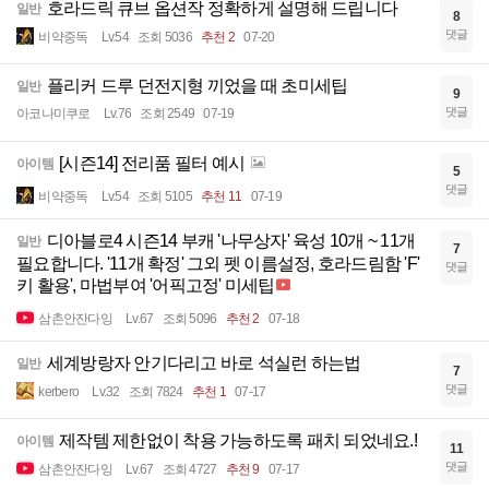
호라드릭 큐브 옵션작 정확하게 설명해 드립니다
일반
8
댓글
비약중독
Lv.54
조회 5036
추천 2
07-20
플리커 드루 던전지형 끼었을 때 초미세팁
일반
9
댓글
아코나미쿠로
Lv.76
조회 2549
07-19
[시즌14] 전리품 필터 예시
아이템
5
댓글
비약중독
Lv.54
조회 5105
추천 11
07-19
디아블로4 시즌14 부캐 '나무상자' 육성 10개 ~ 11개
일반
7
필요합니다. '11개 확정' 그외 펫 이름설정, 호라드림함 'F'
댓글
키 활용', 마법부여 '어픽고정' 미세팁
삼촌안잔다잉
Lv.67
조회 5096
추천 2
07-18
세계방랑자 안기다리고 바로 석실런 하는법
일반
7
댓글
kerbero
Lv.32
조회 7824
추천 1
07-17
제작템 제한없이 착용 가능하도록 패치 되었네요.!
아이템
11
댓글
삼촌안잔다잉
Lv.67
조회 4727
추천 9
07-17