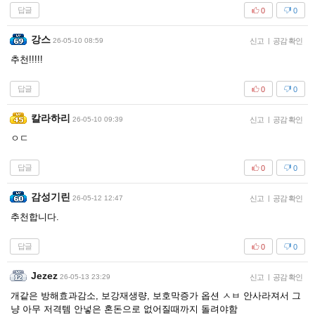
답글
0
0
강스
26-05-10 08:59
신고
|
공감 확인
추천!!!!!
답글
0
0
칼라하리
26-05-10 09:39
신고
|
공감 확인
ㅇㄷ
답글
0
0
감성기린
26-05-12 12:47
신고
|
공감 확인
추천합니다.
답글
0
0
Jezez
26-05-13 23:29
신고
|
공감 확인
개같은 방해효과감소, 보강재생량, 보호막증가 옵션 ㅅㅂ 안사라져서 그
냥 아무 저격템 안넣은 혼돈으로 없어질때까지 돌려야함