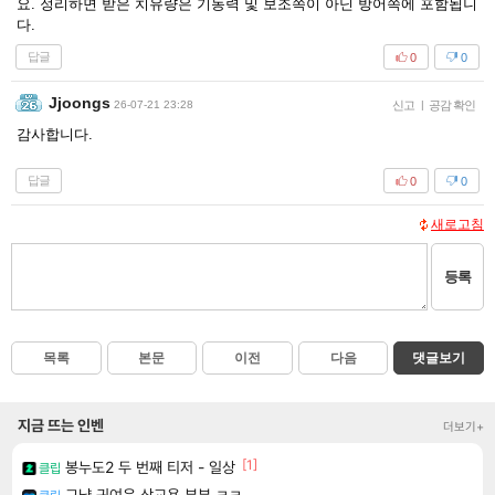
요. 정리하면 받은 치유량은 기동력 및 보조쪽이 아닌 방어쪽에 포함됩니
다.
답글
0
0
Jjoongs
26-07-21 23:28
신고
|
공감 확인
감사합니다.
답글
0
0
새로고침
등록
목록
본문
이전
다음
댓글보기
지금 뜨는 인벤
더보기+
[1]
봉누도2 두 번째 티저 - 일상
클립
그냥 귀여운 상교용 부부 ㅋㅋ