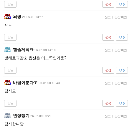
답글
0
0
뇌령
26-05-08 13:56
신고
|
공감 확인
ㅇㄷ
답글
0
0
힐줄게닥쵸
26-05-08 14:18
신고
|
공감 확인
방해효과감소 옵션은 어느쪽인가용?
답글
2
0
바람이분다고
26-05-08 18:43
신고
|
공감 확인
감사요
답글
0
0
연장챙겨
26-05-09 05:28
신고
|
공감 확인
감사합니당