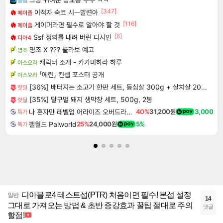
클립
[347]
이적자 숙코 시ㅡ발련아
메이플
[116]
게이머라면 필수로 알아야 할 것
메이플
[6]
Ssf 정의를 내려 버린 디시인
디아4
명조 X ??? 콜라보 예고
명조
캐릭터 소개 - 카가미하라 하루
아스오라
「에린」 컨셉 포스터 공개
아스오라
[36%] 배터지는 소고기 한판 세트, 등심살 300g + 살치살 200g + 부채살 200g + 갈비살 200g + 우삼겹 300g, 1.2kg, 1세트
핫딜
[35%] 달구벌 돼지 생막창 세트, 500g, 2봉
핫딜
나 혼자만 레벨업 어라이즈 오버드라이브 디럭스 에디션 Solo Leveling Arise Overdrive Deluxe Edition
40%
31,200원
3,000
특가
팰월드 Palworld
25%
24,000원
5%
특가
디아블로4 테스트섭(PTR) 처음이면 필수! 본섭 설정
일반
14
그대로 가져오는 방법 & 초반 증강효과 꿀팁 절대로 주의
댓글
할점!