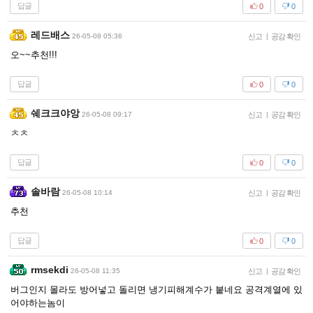
답글
0
0
레드배스
26-05-08 05:36
신고
|
공감 확인
오~~추천!!!
답글
0
0
쉐크크야앙
26-05-08 09:17
신고
|
공감 확인
ㅊㅊ
답글
0
0
솔바람
26-05-08 10:14
신고
|
공감 확인
추천
답글
0
0
rmsekdi
26-05-08 11:35
신고
|
공감 확인
버그인지 몰라도 방어넣고 돌리면 냉기피해계수가 붙네요 공격계열에 있
어야하는놈이