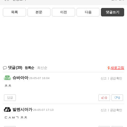
목록
본문
이전
다음
댓글쓰기
댓글
(39)
등록순
|
최신순
새로고침
슈바아아
26-05-07 16:04
신고
|
공감 확인
ㅊㅊ
답글
0
0
발렌시아가
26-05-07 17:13
신고
|
공감 확인
ㄷㅅㅂㄱ ㅊㅊ