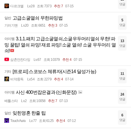
댓글
다르크엘
Lv.28
조회 7373
추천 7
07-15
고급소굴열쇠 무한파밍법
일반
5
댓글
기러기맨
Lv.20
조회 6651
추천 3
07-15
3.1.1.패치 고급소굴열쇠,소굴우두머리열쇠 무한! 파
아이템
13
밍 꿀팁! 열쇠 파밍! 재료 파밍! 소굴 열쇠! 소굴 우두머리 열
댓글
쇠!
삼촌안잔다잉
Lv.67
조회 10379
추천 4
07-15
[트로피] 스코보스 체류자(시즌14 달성가능)
기타
11
댓글
비약중독
Lv.54
조회 2279
추천 4
07-14
사신 400번잡은결과 (신화문장)
아이템
24
댓글
배틀스타
Lv.2
조회 10058
추천 7
07-13
잊힌영혼 한줄 팁
일반
6
댓글
TouchAura
Lv.77
조회 6125
추천 4
07-12