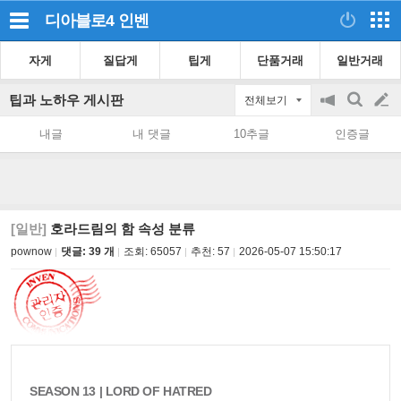
디아블로4
인벤
자게
질답게
팁게
단품거래
일반거래
팁과 노하우 게시판
전체보기
공
검
글
지
색
내글
내 댓글
10추글
인증글
on/off
쓰
기
[일반]
호라드림의 함 속성 분류
pownow
댓글: 39 개
조회:
65057
추천:
57
2026-05-07 15:50:17
SEASON 13 | LORD OF HATRED