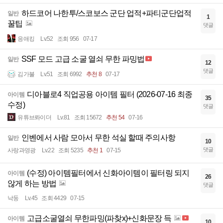
하드코어 나한투/스코보스 군단 업적+파티군단업적
일반
1
꿀팁
댓글
응애킹
Lv.52
조회 956
07-17
SSF 모드 고급 소굴 열쇠 무한 파밍법
일반
12
댓글
김가불
Lv.51
조회 6992
추천 8
07-17
디아블로4 직업공용 아이템 필터 (2026-07-16 최종
아이템
35
수정)
댓글
유튜브롸이더
Lv.81
조회 15672
추천 54
07-16
인벤에서 사람 모아서 무한 석실 할때 주의사항
일반
10
댓글
사랑과영광
Lv.22
조회 5235
추천 1
07-15
(수정) 아이템필터에서 신화아이템이 필터링 되지
아이템
26
않게 하는 방법
댓글
낙둥
Lv.45
조회 4429
07-15
고급소굴열쇠 무한파밍(파찾x)+신화문장 득
아이템
10