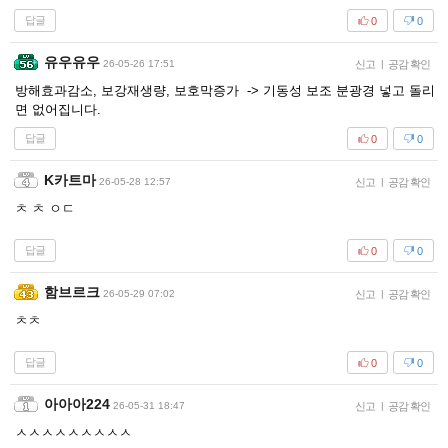
답글
0
0
유우유우
26-05-26 17:51
신고
|
공감 확인
방해효과감소, 보강재생량, 보호막증가 -> 기동성 보조 분광경 넣고 돌리
면 없어집니다.
답글
0
0
K카트마
26-05-28 12:57
신고
|
공감 확인
ㅊ ㅊ ㅇㄷ
답글
0
0
함브르크
26-05-29 07:02
신고
|
공감 확인
ㅊㅊ
답글
0
0
아아아224
26-05-31 18:47
신고
|
공감 확인
ㅅㅅㅅㅅㅅㅅㅅㅅㅅ