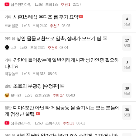
삼촌안잔다잉
Lv.68
조회 188
추천 1
22:17
시즌15 테섭 우디조 롭 후기 요약
기타
4
댓글
트러블군
Lv.13
조회 2440
추천 2
08-05
상인 물물교환으로 일촉, 정태가,모으기 팁
아이템
17
댓글
cp2
Lv.33
조회 2251
추천 6
08-04
간만에 들어왔는데 일반거래게시판 성인인증 필요하
기타
3
다네요
댓글
최강쏠트
Lv.18
조회 313
08-03
조율의 분광경 [수정판]
일반
39
댓글
보니앤
Lv.73
조회 2936
추천 27
08-03
디아4뿐만 아닌 타 게임등등 을 즐기시는 모든 분들에
일반
36
게 엄청난 꿀팁.
댓글
삼촌안잔다잉
Lv.68
조회 4838
추천 13
08-01
전리품필터 알아가시라고 조십스럽게, 야만게시판
아이템