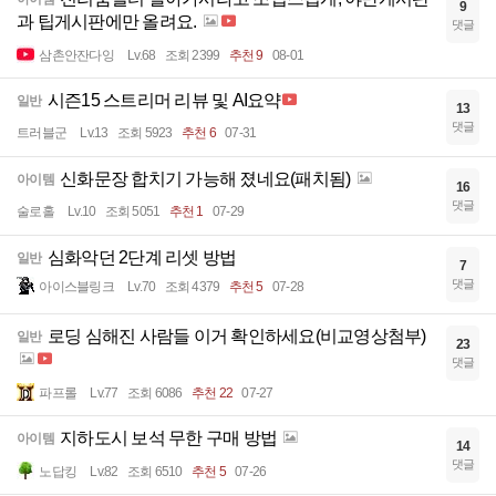
9
과 팁게시판에만 올려요.
댓글
삼촌안잔다잉
Lv.68
조회 2399
추천 9
08-01
시즌15 스트리머 리뷰 및 AI요약
일반
13
댓글
트러블군
Lv.13
조회 5923
추천 6
07-31
신화문장 합치기 가능해 졌네요(패치됨)
아이템
16
댓글
술로홀
Lv.10
조회 5051
추천 1
07-29
심화악던 2단계 리셋 방법
일반
7
댓글
아이스블링크
Lv.70
조회 4379
추천 5
07-28
로딩 심해진 사람들 이거 확인하세요(비교영상첨부)
일반
23
댓글
파프롤
Lv.77
조회 6086
추천 22
07-27
지하도시 보석 무한 구매 방법
아이템
14
댓글
노답킹
Lv.82
조회 6510
추천 5
07-26