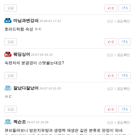
답글
0
0
마님과변강쇠
26-06-01 17:21
신고
|
공감 확인
호라드릭함 속성 ㅇㄷ
답글
0
0
웨딩싱어
26-07-05 04:25
신고
|
공감 확인
숙련자의 분광경이 스텟붙는대요?
답글
0
0
잘났다잘났어
26-07-10 01:05
신고
|
공감 확인
ㅇㄷ
답글
0
0
젝슨조
26-07-15 16:29
신고
|
공감 확인
큐브돌려보니 받은치유량과 생명력 재생은 같은 분류로 판정이 되네