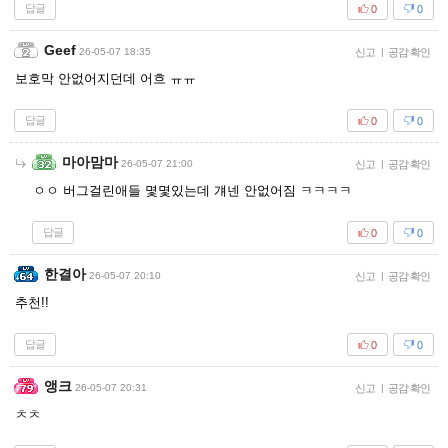
답글
0
0
Geef
26-05-07 18:35
신고
|
공감 확인
보호막 안없어지던데 어흐 ㅠㅠ
답글
0
0
마아맘마
26-05-07 21:00
신고
|
공감 확인
ㅇㅇ 버그걸린애들 몇몇있는데 걔넨 안없어짐 ㅋㅋㅋㅋ
답글
0
0
한결아
26-05-07 20:10
신고
|
공감 확인
추천!!
답글
0
0
앵크
26-05-07 20:31
신고
|
공감 확인
ㅊㅊ