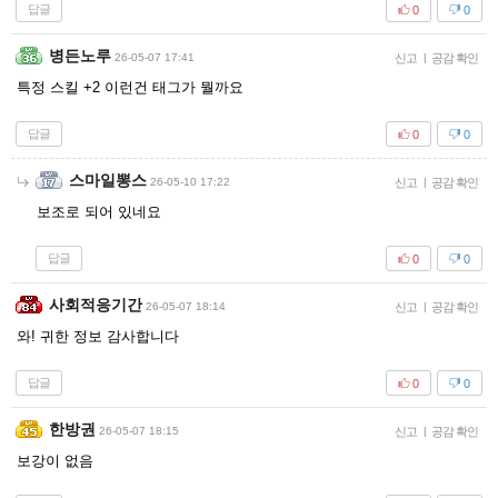
답글
0
0
병든노루
26-05-07 17:41
신고
|
공감 확인
특정 스킬 +2 이런건 태그가 뭘까요
답글
0
0
스마일뽕스
26-05-10 17:22
신고
|
공감 확인
보조로 되어 있네요
답글
0
0
사회적응기간
26-05-07 18:14
신고
|
공감 확인
와! 귀한 정보 감사합니다
답글
0
0
한방권
26-05-07 18:15
신고
|
공감 확인
보강이 없음