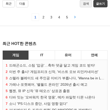
최근
다음
검색
글쓰기
1
2
3
4
5
최근 HOT한 콘텐츠
게임
IT
유머
연예
1
드래곤소드, 스팀 '압긍'…축하 댓글 달고 게임 코드 받자!
2
이번 주 출시! 게임프리크 신작, '비스트 오브 리인카네이션'
3
스텔라 블레이드 새 주인공 이비가 부릅니다, 'Wanna be in LOVE' 뮤비 공개
4
가레나·포켓페어, ‘팰월드 온라인’ 2026년 출시 예고
5
웹젠, 뮤 IP 신작 '뮤 테오스' 상표권 출원
6
디바 잇는 '오버워치 한국 영웅', 메카 파일럿 디몬 나온다
7
소니 “PS 디스크 중단, 사업 영향 없다”