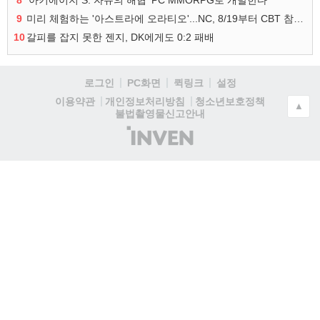
8
‘아키에이지 S: 자유의 해협’ PC MMORPG로 개발한다
9
미리 체험하는 '아스트라에 오라티오'...NC, 8/19부터 CBT 참가자 모집
10
갈피를 잡지 못한 젠지, DK에게도 0:2 패배
로그인
PC화면
퀵링크
설정
청소년보호정책
이용약관
개인정보처리방침
▲
불법촬영물신고안내
(주)
인
벤