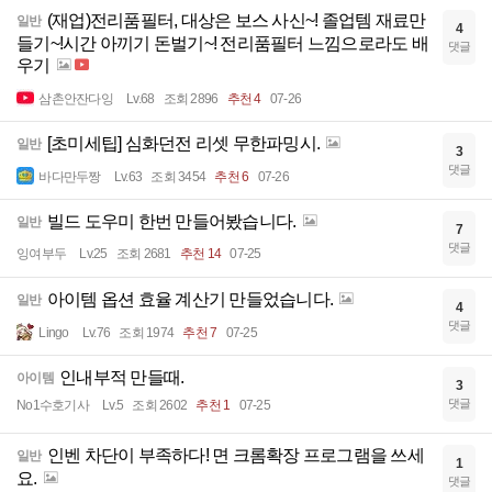
(재업)전리품필터, 대상은 보스 사신~! 졸업템 재료만
일반
4
들기~!시간 아끼기 돈벌기~! 전리품필터 느낌으로라도 배
댓글
우기
삼촌안잔다잉
Lv.68
조회 2896
추천 4
07-26
[초미세팁] 심화던전 리셋 무한파밍시.
일반
3
댓글
바다만두짱
Lv.63
조회 3454
추천 6
07-26
빌드 도우미 한번 만들어봤습니다.
일반
7
댓글
잉여부두
Lv.25
조회 2681
추천 14
07-25
아이템 옵션 효율 계산기 만들었습니다.
일반
4
댓글
Lingo
Lv.76
조회 1974
추천 7
07-25
인내부적 만들때.
아이템
3
댓글
No1수호기사
Lv.5
조회 2602
추천 1
07-25
인벤 차단이 부족하다! 면 크롬확장 프로그램을 쓰세
일반
1
요.
댓글