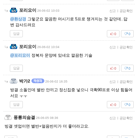
포리요이
26-06-02 10:03
신고
|
공감 확인
@환상경
그렇군요 깔끔한 머시기로 5프로 챙겨지는 것 같던데..답
변 감사드려요
답글
0
0
포리요이
26-06-02 10:04
신고
|
공감 확인
@포리요이
정복자 문양에 있네요 깔끔한 기술
답글
0
0
박가2
26-06-02 16:35
신고
|
공감 확인
방결 소돌인데 별반 안끼고 정신집중 넣으니 극확90프로 이상 힘들어
서요 ㅜㅜ
답글
0
0
풍룡의숨결
26-06-05 08:36
신고
|
공감 확인
빙결 셋업이면 별반+얼음반지가 더 좋더라고요.