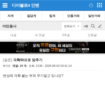
디아블로4
인벤
자게
질답게
팁게
단품거래
일반거래
야만용사
전체보기
공
검
글
지
색
내글
내 댓글
3추글
인증글
on/off
쓰
기
[질문]
극확90프로 맞추기
박가2
댓글: 10 개
조회:
2136
2026-06-02 03:41:14
변성에 극확 붙는 부위 무기말고 있나요?