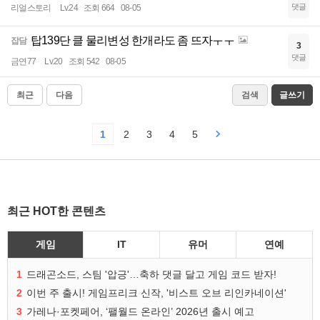
댓글
리얼스토리
Lv.24
조회 664
08-05
탑139단 클 물리변성 한개라도 좀 뜨자ㅜㅜ
잡담
3
댓글
금연77
Lv.20
조회 542
08-05
최근
다음
검색
글쓰기
1
2
3
4
5
최근 HOT한 콘텐츠
게임
IT
유머
연예
1
드래곤소드, 스팀 '압긍'…축하 댓글 달고 게임 코드 받자!
2
이번 주 출시! 게임프리크 신작, '비스트 오브 리인카네이션'
3
가레나·포켓페어, ‘팰월드 온라인’ 2026년 출시 예고