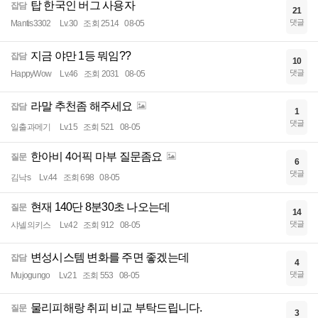
탑 한국인 버그 사용자
잡담
21
댓글
Mantis3302
Lv.30
조회 2514
08-05
지금 야만 1등 뭐임??
잡담
10
댓글
HappyWow
Lv.46
조회 2031
08-05
라말 추천좀 해주세요
잡담
1
댓글
일출과메기
Lv.15
조회 521
08-05
한아비 4어픽 마부 질문좀요
질문
6
댓글
김낙s
Lv.44
조회 698
08-05
현재 140단 8분30초 나오는데
질문
14
댓글
샤넬의키스
Lv.42
조회 912
08-05
변성시스템 변화를 주면 좋겠는데
잡담
4
댓글
Mujogungo
Lv.21
조회 553
08-05
물리피해랑 취피 비교 부탁드립니다.
질문
3