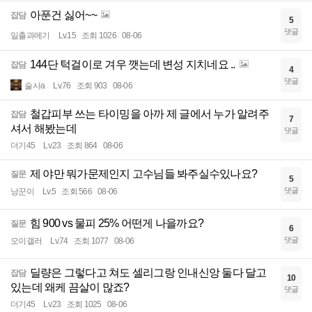
아푼건 싫어~~
잡담
5
댓글
일출과메기
Lv.15
조회 1026
08-06
144단 턱걸이로 겨우 깻는데 변성 지치네요 ..
잡담
4
댓글
술사a
Lv.76
조회 903
08-06
철갑피부 쓰는 타이밍을 아까 제 글에서 누가 알려주
잡담
7
셔서 해봤는데
댓글
더기45
Lv.23
조회 864
08-06
제 야만 뭐가문제인지 고수님들 봐주실수있나요?
질문
5
댓글
낭꾼이
Lv.5
조회 566
08-06
힘 900 vs 물피 25% 어떤게 나을까요?
질문
6
댓글
오이갤러
Lv.74
조회 1077
08-06
딜량은 그렇다고 쳐도 셀리그랑 인내신앙 둘다 달고
잡담
10
있는데 왜케 끔살이 많죠?
댓글
더기45
Lv.23
조회 1025
08-06