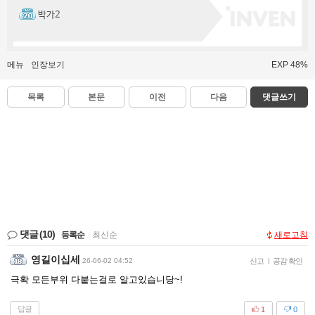
박가2
메뉴
인장보기
EXP 48%
목록
본문
이전
다음
댓글쓰기
댓글
(10)
등록순
|
최신순
새로고침
영길이십세
26-06-02 04:52
신고
|
공감 확인
극확 모든부위 다붙는걸로 알고있습니당~!
답글
1
0