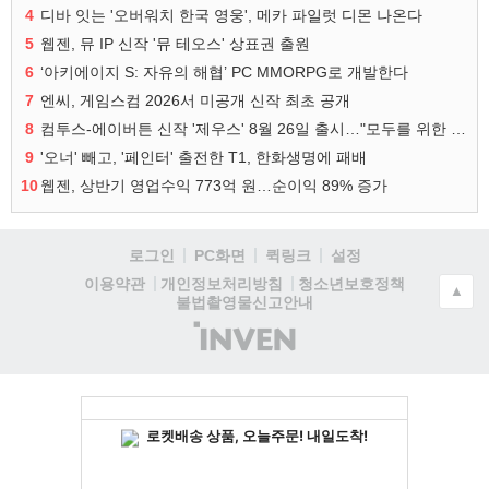
4
디바 잇는 '오버워치 한국 영웅', 메카 파일럿 디몬 나온다
5
웹젠, 뮤 IP 신작 '뮤 테오스' 상표권 출원
6
‘아키에이지 S: 자유의 해협’ PC MMORPG로 개발한다
7
엔씨, 게임스컴 2026서 미공개 신작 최초 공개
8
컴투스-에이버튼 신작 '제우스' 8월 26일 출시…"모두를 위한 경쟁"
9
'오너' 빼고, '페인터' 출전한 T1, 한화생명에 패배
10
웹젠, 상반기 영업수익 773억 원…순이익 89% 증가
로그인
PC화면
퀵링크
설정
청소년보호정책
이용약관
개인정보처리방침
▲
불법촬영물신고안내
(주)
인
벤