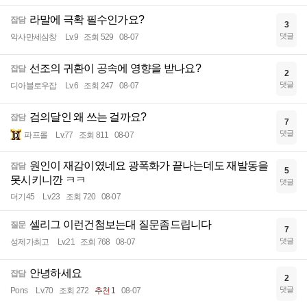
라말에 극확 필수인가요?
잡담
3
댓글
악사만세삼창
Lv.9
조회 529
08-07
선조의 귀환이 공속에 영향을 받나요?
잡담
2
댓글
디아블로우잡
Lv.6
조회 247
08-07
검의달인 왜 쓰는 걸까요?
잡담
7
댓글
파프롤
Lv.77
조회 811
08-07
원인이 재감이였네요 광폭화가 끝나는데도 재발동을
잡담
5
못시키니깐 ㅋㅋ
댓글
더기45
Lv.23
조회 720
08-07
셀리그 이런건첨보는대 질문좀드립니다
질문
7
댓글
성제가최고
Lv.21
조회 768
08-07
안녕하세요
잡담
2
댓글
Pons
Lv.70
조회 272
추천 1
08-07