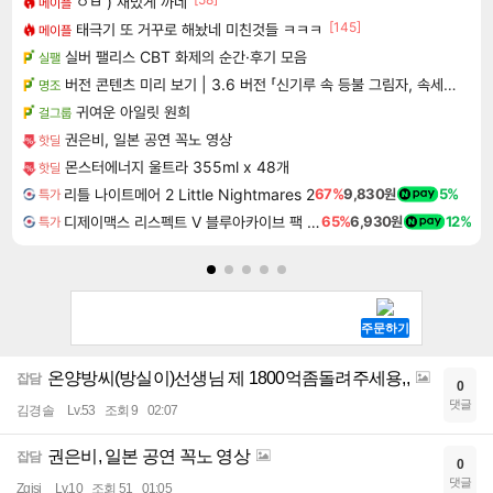
ㅇㅂ ) 재밌게 까네
메이플
[145]
태극기 또 거꾸로 해놨네 미친것들 ㅋㅋㅋ
메이플
실버 팰리스 CBT 화제의 순간·후기 모음
실팰
버전 콘텐츠 미리 보기 | 3.6 버전 「신기루 속 등불 그림자, 속세에 깃든 검의 결심」이 8월 20일에 업데이트됩니다!
명조
귀여운 아일릿 원희
걸그룹
권은비, 일본 공연 꼭노 영상
핫딜
몬스터에너지 울트라 355ml x 48개
핫딜
리틀 나이트메어 2 Little Nightmares 2
67%
9,830원
5%
특가
디제이맥스 리스펙트 V 블루아카이브 팩 DJMAX RESPECT V Blue Archive Pack DLC
65%
6,930원
12%
특가
온양방씨(방실이)선생님 제 1800억좀돌려주세용,,
잡담
0
댓글
김경솔
Lv.53
조회 9
02:07
권은비, 일본 공연 꼭노 영상
잡담
0
댓글
Zqisj
Lv.10
조회 51
01:05