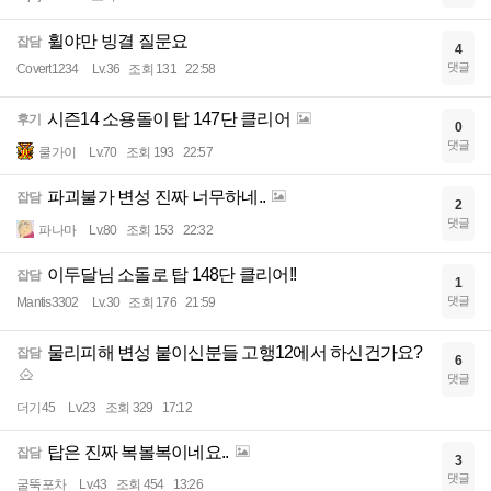
휠야만 빙결 질문요
잡담
4
댓글
Covert1234
Lv.36
조회 131
22:58
시즌14 소용돌이 탑 147단 클리어
후기
0
댓글
쿨가이
Lv.70
조회 193
22:57
파괴불가 변성 진짜 너무하네..
잡담
2
댓글
파나마
Lv.80
조회 153
22:32
이두달님 소돌로 탑 148단 클리어!!
잡담
1
댓글
Mantis3302
Lv.30
조회 176
21:59
물리피해 변성 붙이신분들 고행12에서 하신건가요?
잡담
6
댓글
더기45
Lv.23
조회 329
17:12
탑은 진짜 복볼복이네요..
잡담
3
댓글
굴뚝포차
Lv.43
조회 454
13:26