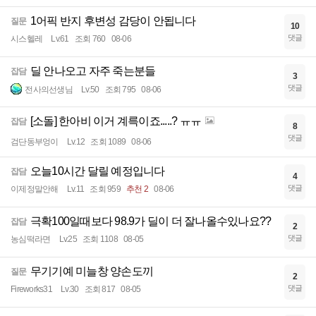
1어픽 반지 후변성 감당이 안됩니다
질문
10
댓글
시스헬레
Lv.61
조회 760
08-06
딜 안나오고 자주 죽는분들
잡담
3
댓글
전사의선생님
Lv.50
조회 795
08-06
[소돌] 한아비 이거 계륵이죠.....? ㅠㅠ
잡담
8
댓글
검단동부엉이
Lv.12
조회 1089
08-06
오늘10시간 달릴 예정입니다
잡담
4
댓글
이제정말안해
Lv.11
조회 959
추천 2
08-06
극확100일때보다 98.9가 딜이 더 잘나올수있나요??
잡담
2
댓글
농심떡라면
Lv.25
조회 1108
08-05
무기기예 미늘창 양손도끼
질문
2
댓글
Fireworks31
Lv.30
조회 817
08-05