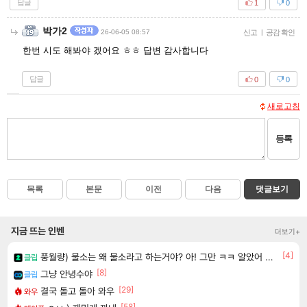
답글
1
0
박가2
26-06-05 08:57
신고
|
공감 확인
한번 시도 해봐야 겠어요 ㅎㅎ 답변 감사합니다
답글
0
0
새로고침
등록
목록
본문
이전
다음
댓글보기
지금 뜨는 인벤
더보기+
[4]
풍월량) 물소는 왜 물소라고 하는거야? 아! 그만 ㅋㅋ 알았어 ㅋㅋ
클립
[8]
그냥 안녕수야
클립
[29]
결국 돌고 돌아 와우
와우
[58]