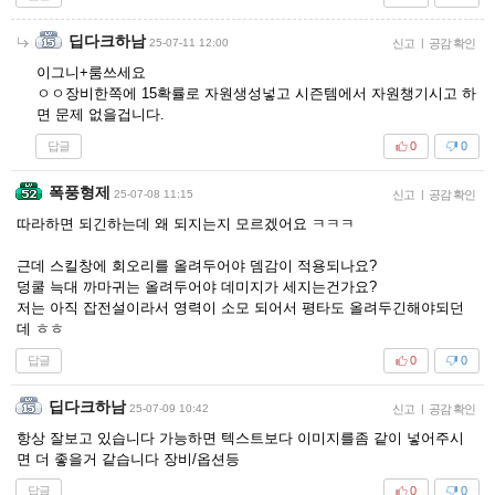
딥다크하남
25-07-11 12:00
신고
|
공감 확인
이그니+룸쓰세요
ㅇㅇ장비한쪽에 15확률로 자원생성넣고 시즌템에서 자원챙기시고 하
면 문제 없을겁니다.
답글
0
0
폭풍형제
25-07-08 11:15
신고
|
공감 확인
따라하면 되긴하는데 왜 되지는지 모르겠어요 ㅋㅋㅋ
근데 스킬창에 회오리를 올려두어야 뎀감이 적용되나요?
덩쿨 늑대 까마귀는 올려두어야 데미지가 세지는건가요?
저는 아직 잡전설이라서 영력이 소모 되어서 평타도 올려두긴해야되던
데 ㅎㅎ
답글
0
0
딥다크하남
25-07-09 10:42
신고
|
공감 확인
항상 잘보고 있습니다 가능하면 텍스트보다 이미지를좀 같이 넣어주시
면 더 좋을거 같습니다 장비/옵션등
답글
0
0