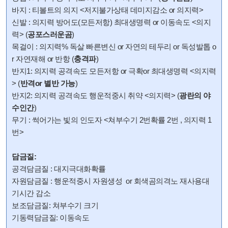
바지 : 티볼트의 의지 <저지불가상태 데미지감소 or 의지력>
신발 : 의지력 방어도(모든저항) 최대생명력 or 이동속도 <의지
력> (
공포스러운곰
)
목걸이 : 의지력% 독살 빠른변신 or 자연의 테두리 or 독성발톱 o
r 자연재해 or 반항 (
충격파
)
반지1: 의지력 공격속도 모든저항 or 극확or 최대생명력 <의지력
> (
반격or 별반 가능
)
반지2: 의지력 공격속도 행운적중시 취약 <의지력> (
광란의 야
수인간
)
무기 : 썩어가는 빛의 인도자 <쳐부수기 2번확률 2번 , 의지력 1
번>
담금질:
공격담금질 : 대지극대화확률
자원담금질 : 행운적중시 자원생성 or 회색곰의격노 재사용대
기시간 감소
보조담금질: 쳐부수기 크기
기동력담금질: 이동속도