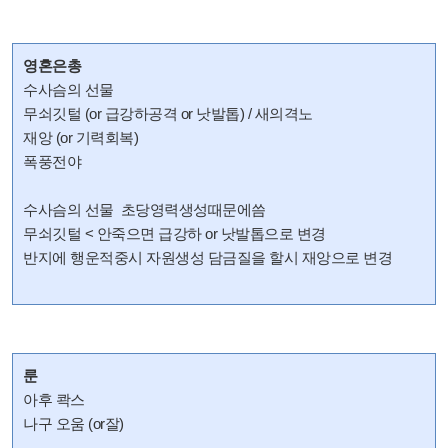
영혼은총
수사슴의 선물
무쇠깃털 (or 급강하공격 or 낫발톱) / 새의격노
재앙 (or 기력회복)
폭풍전야
수사슴의 선물 초당영력생성때문에씀
무쇠깃털 < 안죽으면 급강하 or 낫발톱으로 변경
반지에 행운적중시 자원생성 담금질을 할시 재앙으로 변경
룬
아후 콱스
나구 오움 (or잘)