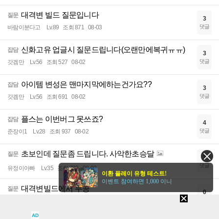
대격변 빌드 질문입니다
질문
3
댓글
바람이분다고
Lv.89
조회 871
08-03
신화고유 업글시 질문드립니다(오랜만에복귀ㅠㅠ)
잡담
3
댓글
갓겜만
Lv.56
조회 527
08-02
아이템 변성은 맨마지막에하는건가요??
잡담
3
댓글
갓겜만
Lv.56
조회 691
08-02
플스는 이번버그 못쓰죠?
잡담
4
댓글
준장이1
Lv.28
조회 937
08-02
초보인데 질문좀 드립니다. 사악한초승달
질문
3
댓글
유정이아빠
Lv.35
조회 732
08-02
이환 플레이 유형 테스트!
이벤트 참여하면 1,000 이니
대격변빌드에서 무공
질문
0
댓글
애무부차관
Lv.40
조회 507
08-02
AD