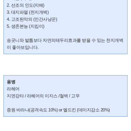
2. 선조의 인도(지배)
3. 대지파멸 (천지개벽)
4. 고조된악의 (인간사냥꾼)
5. 생존본능 (지킴이)
송곳니와 발톱보다
자연의테두리효과를 받을 수 있는
천지개벽
이 좋아보입니다.
용병
라헤어
지면강타 / 라헤어의 이지스 /철벽 / 고무
증원 바라냐(공격속도 10%) or 엘드킨 (데미지감소 20%)