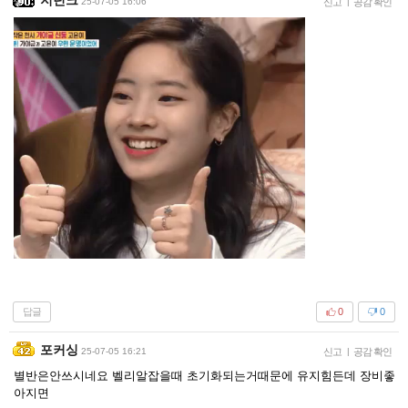
지던크
25-07-05 16:06
신고
|
공감 확인
답글
0
0
포커싱
25-07-05 16:21
신고
|
공감 확인
별반은안쓰시네요 벨리알잡을때 초기화되는거때문에 유지힘든데 장비좋
아지면