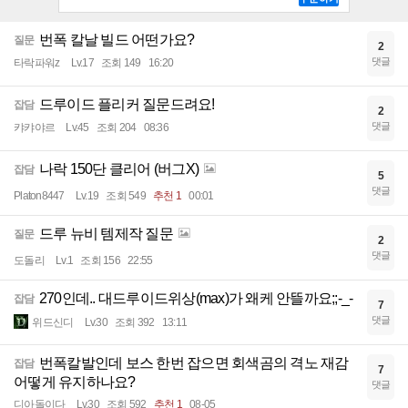
번폭 칼날 빌드 어떤가요?
질문
2
댓글
타락파워z
Lv.17
조회 149
16:20
드루이드 플리커 질문드려요!
잡담
2
댓글
캬캬야르
Lv.45
조회 204
08:36
나락 150단 클리어 (버그X)
잡담
5
댓글
Platon8447
Lv.19
조회 549
추천 1
00:01
드루 뉴비 템제작 질문
질문
2
댓글
도돌리
Lv.1
조회 156
22:55
270인데.. 대드루이드위상(max)가 왜케 안뜰까요;;-_-
잡담
7
댓글
위드신디
Lv.30
조회 392
13:11
번폭칼발인데 보스 한번 잡으면 회색곰의 격노 재감
잡담
7
어떻게 유지하나요?
댓글
디아돌이다
Lv.30
조회 592
추천 1
08-05