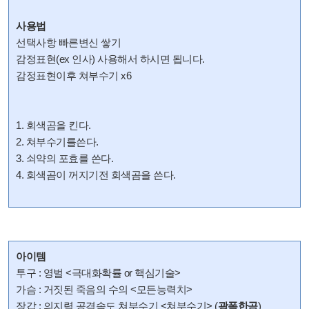
사용법
선택사항 빠른변신 쌓기
감정표현(ex 인사) 사용해서 하시면 됩니다.
감정표현이후 쳐부수기 x6
1. 회색곰을 킨다.
2. 쳐부수기를쓴다.
3. 쇠약의 포효를 쓴다.
4. 회색곰이 꺼지기전 회색곰을 쓴다.
아이템
투구 : 영벌 <극대화확률 or 핵심기술>
가슴 : 거짓된 죽음의 수의 <모든능력치>
장갑 : 의지력 공격속도 쳐부수기 <쳐부수기> (
광폭한곰
)