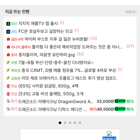
지금 뜨는 인벤
더보기+
[1]
치지직 애플TV 앱 출시
정보
[1]
FC온 호날두보고 실망하는 민교
클립
[12]
하이퍼 부스트 이후 길 잃은 뉴비분들!
검은사막
[37]
똘끼형 다 좋은데 해외작업장 도와주는 짓은 좀 아니지않냐?
리니지 클래식
[52]
종자들이여, 마음껏 유린하라.jpg
로아
7월~8월 부산-단양-충주-울진 다녀왔어요~
여행
[1]
중국 CXMT, D램 매출 점유율 7%…글로벌 4위로 부상
해외겜
리밋 제로 브레이커스 프롤로그 테스트 후기 영상 업로드
섭컬겜
[65%] 사리원 닭곰탕, 600g, 4팩
핫딜
[53%] 교동 버섯 들깨탕, 500g, 5개
핫딜
드래곤소드 어웨이크닝 DragonSword Awakening
33,000원
10%
특가
드래곤소드 어웨이크닝 디럭스 에디션 DragonSword Awakening Deluxe Edition
10%
49,500원
10%
특가