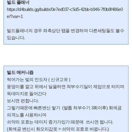
빌드 플래너
https://d4builds.gg/builds/0e7ed037-c5d5-42bb-b946-7f0b8f486e0
e/?var=1
빌드플래너의 경우 좌측상단 탭을 변경하여 다른세팅들도 볼수
있습니다.
빌드 매커니즘
썩어가는 빛의 인도자 ( 신규고유 )
웅덩이를 깔고 위에서 딜을하면 쳐부수기딜이 제압으로 터지며
독데미지로 들어간다
보시면 편합니다.
그렇기때문에 빠른변신 쌓기 (발톱 쳐부수기 3회이후) 회색곰
의격노를 사용하시며
쇠약의 포효는 데미지 증가가있기 때문에 쓰시면 됩니다.
(회색곰 변신시 회오리갑옷 > 쇠약의 포효로 바뀝니다.)