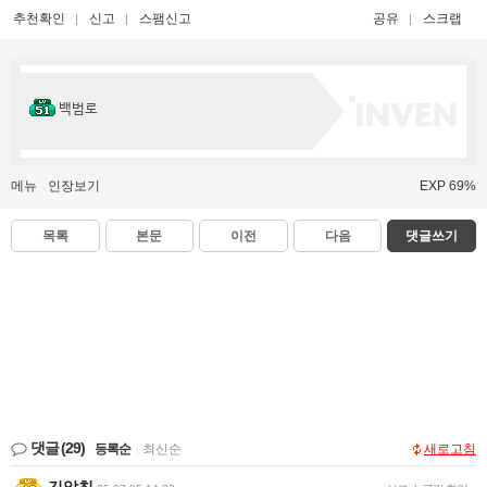
추천확인
신고
스팸신고
공유
스크랩
백범로
메뉴
인장보기
EXP 69%
목록
본문
이전
다음
댓글쓰기
댓글
(29)
등록순
|
최신순
새로고침