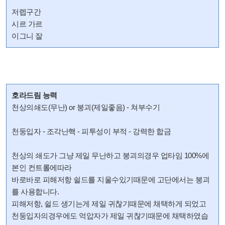
저렙구간
시르 가르
이그니 잘
호라드림 능력
천상의쇄도(무난) or 붕괴(제일좋음) - 쳐부수기
천둥입자 - 조각난핵 - 피투성이 부적 - 강력한 합금
천상의 쇄도가 그냥 제일 무난하고 붕괴의경우 업타임 100%에
본인 컨트롤에따라
바로바로 피해저항 쉴드를 지울수있기때문에 고단에서는 붕괴
를 사용합니다.
피해저항, 쉴드 생기는게 제일 귀찮기때문에 채택하게 되었고
천둥입자의경우에도 억압자가 제일 귀찮기때문에 채택하였습