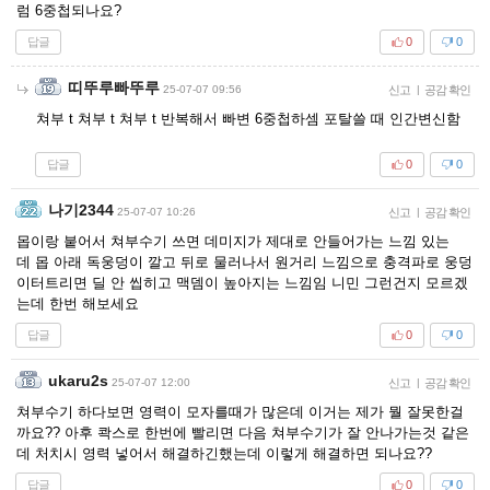
럼 6중첩되나요?
답글
0
0
띠뚜루빠뚜루
25-07-07 09:56
신고
|
공감 확인
쳐부 t 쳐부 t 쳐부 t 반복해서 빠변 6중첩하셈 포탈쓸 때 인간변신함
답글
0
0
나기2344
25-07-07 10:26
신고
|
공감 확인
몹이랑 붙어서 쳐부수기 쓰면 데미지가 제대로 안들어가는 느낌 있는
데 몹 아래 독웅덩이 깔고 뒤로 물러나서 원거리 느낌으로 충격파로 웅덩
이터트리면 딜 안 씹히고 맥뎀이 높아지는 느낌임 니민 그런건지 모르겠
는데 한번 해보세요
답글
0
0
ukaru2s
25-07-07 12:00
신고
|
공감 확인
쳐부수기 하다보면 영력이 모자를때가 많은데 이거는 제가 뭘 잘못한걸
까요?? 아후 콱스로 한번에 빨리면 다음 쳐부수기가 잘 안나가는것 같은
데 처치시 영력 넣어서 해결하긴했는데 이렇게 해결하면 되나요??
답글
0
0