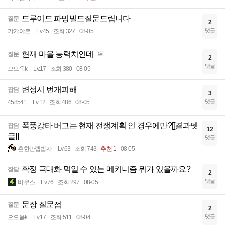
드루이드 파밍빌드질문드립니다
질문
2
댓글
캬캬야르
Lv.45
조회 327
08-05
현재 마을 능력치인데
질문
2
댓글
으으읔k
Lv.17
조회 380
08-05
변성시 번개피해
잡담
3
댓글
458541
Lv.12
조회 486
08-05
폭풍강타 버그는 현재 전쟁계획 인 경우에만?[[결과뎃
잡담
12
글]]
댓글
흔한만렙법사
Lv.63
조회 743
추천 1
08-05
확정 극대화 먹일 수 있는 메커니즘 뭐가 있을까요?
잡담
2
댓글
버무스
Lv.76
조회 297
08-05
문장 질문점
질문
2
댓글
으으읔k
Lv.17
조회 511
08-04