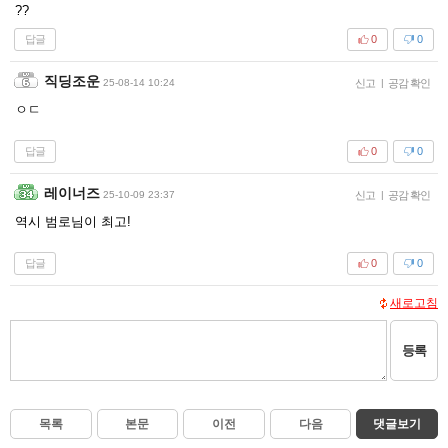
??
답글
0
0
직딩조운
25-08-14 10:24
신고
|
공감 확인
ㅇㄷ
답글
0
0
레이너즈
25-10-09 23:37
신고
|
공감 확인
역시 범로님이 최고!
답글
0
0
새로고침
등록
목록
본문
이전
다음
댓글보기