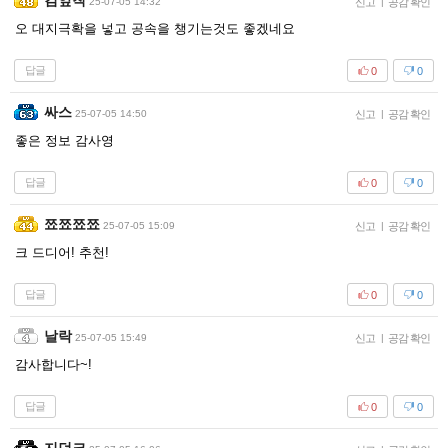
김앞칙
25-07-05 14:32
신고
|
공감 확인
오 대지극확을 넣고 공속을 챙기는것도 좋겠네요
답글
0
0
싸스
25-07-05 14:50
신고
|
공감 확인
좋은 정보 감사영
답글
0
0
쬬쬬쬬쬬
25-07-05 15:09
신고
|
공감 확인
크 드디어! 추천!
답글
0
0
날락
25-07-05 15:49
신고
|
공감 확인
감사합니다~!
답글
0
0