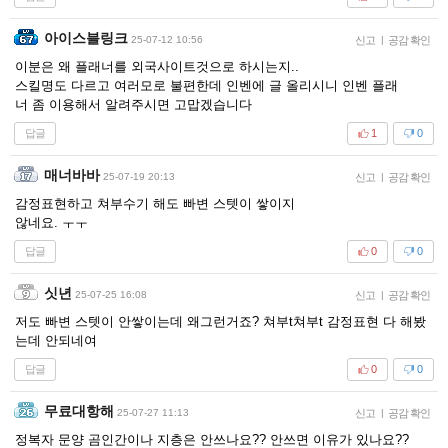
아이스블링크
25-07-12 10:56
신고
|
공감 확인
이분은 왜 플래너를 외국사이트것으로 하시는지..
스킬명도 다르고 여러모로 불편한데 인벤에 글 올리시니 인벤 플래
너 좀 이용해서 알려주시면 고맙겠습니다
답글
1
0
매너바바
25-07-19 20:13
신고
|
공감 확인
감정표현하고 쳐부수기 해도 빠변 스텟이 쌓이지
않네요. ㅜㅜ
답글
0
0
싯년
25-07-25 16:08
신고
|
공감 확인
저도 빠변 스텟이 안쌓이는데 왜그런거죠? 쳐부t쳐부t 감정표현 다 해봤
는데 안되네여
답글
0
0
무료대항해
25-07-27 11:13
신고
|
공감 확인
정복자 문양 곰인간이나 지층은 안쓰나요?? 안쓰면 이유가 있나요??