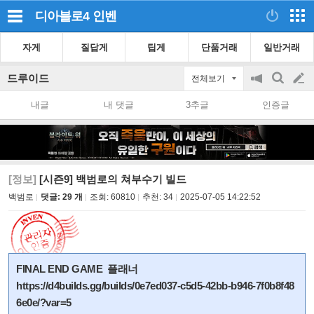
디아블로4
인벤
자게
질답게
팁게
단품거래
일반거래
드루이드
전체보기
공
검
글
지
색
내글
내 댓글
3추글
인증글
on/off
쓰
기
[정보]
[시즌9] 백범로의 쳐부수기 빌드
백범로
댓글: 29 개
조회:
60810
추천:
34
2025-07-05 14:22:52
FINAL END GAME 플래너
https://d4builds.gg/builds/0e7ed037-c5d5-42bb-b946-7f0b8f48
6e0e/?var=5