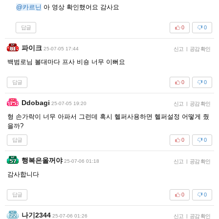
@카르닌
아 영상 확인했어요 감사요
답글
0
0
파이크
25-07-05 17:44
신고
|
공감 확인
백범로님 볼대마다 프사 비숑 너무 이뻐요
답글
0
0
Ddobagi
25-07-05 19:20
신고
|
공감 확인
형 손가락이 너무 아파서 그런데 혹시 헬퍼사용하면 헬퍼설정 어떻게 줬
을까?
답글
0
0
행복은올꺼야
25-07-06 01:18
신고
|
공감 확인
감사합니다
답글
0
0
나기2344
25-07-06 01:26
신고
|
공감 확인