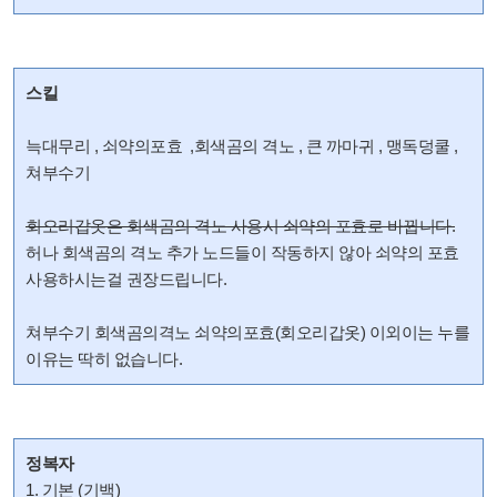
스킬
늑대무리 , 쇠약의포효 ,회색곰의 격노 , 큰 까마귀 , 맹독덩쿨 ,
쳐부수기
회오리갑옷은 회색곰의 격노 사용시 쇠약의 포효로 바뀝니다.
허나 회색곰의 격노 추가 노드들이 작동하지 않아 쇠약의 포효
사용하시는걸 권장드립니다.
쳐부수기 회색곰의격노 쇠약의포효(회오리갑옷) 이외이는 누를
이유는 딱히 없습니다.
정복자
1. 기본 (기백)