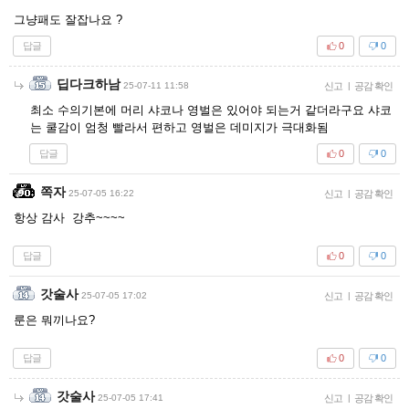
그냥패도 잘잡나요 ?
답글
0
0
딥다크하남
25-07-11 11:58
신고
|
공감 확인
최소 수의기본에 머리 샤코나 영벌은 있어야 되는거 같더라구요 샤코
는 쿨감이 엄청 빨라서 편하고 영벌은 데미지가 극대화됨
답글
0
0
쪽자
25-07-05 16:22
신고
|
공감 확인
항상 감사 강추~~~~
답글
0
0
갓술사
25-07-05 17:02
신고
|
공감 확인
룬은 뭐끼나요?
답글
0
0
갓술사
25-07-05 17:41
신고
|
공감 확인