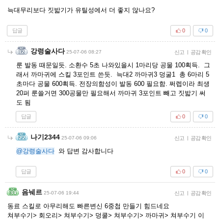
늑대무리보다 짓밟기가 유틸성에서 더 좋지 않나요?
답글
0
0
강령술사다
25-07-06 08:27
신고
|
공감 확인
룬 발동 때문일듯. 소환수 5초 나와있을시 1마리당 공물 100획득. 그
래서 까마귀에 스킬 3포인트 쓴듯. 늑대2 까마귀3 덩굴1 총 6마리 5
초마다 공물 600획득. 전장의함성이 발동 600 필요함. 쩌렙이라 최생
20퍼 룬쓸거면 300공물만 필요해서 까마귀 3포인트 빼고 짓밟기 써
도 됨
답글
0
0
나기2344
25-07-06 09:06
신고
|
공감 확인
@강령술사다
와 답변 감사합니다
답글
0
0
음눼르
25-07-06 19:44
신고
|
공감 확인
동료 스킬로 아무리해도 빠른변신 6중첩 만들기 힘드네요
쳐부수기> 회오리> 쳐부수기> 덩쿨> 쳐부수기> 까마귀> 쳐부수기 이