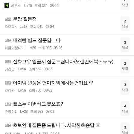
2
댓글
버무스
Lv.76
조회 334
08-05
문장 질문점
질문
2
댓글
으으읔k
Lv.17
조회 541
08-04
대격변 빌드 질문입니다
질문
3
댓글
바람이분다고
Lv.89
조회 923
08-03
신화고유 업글시 질문드립니다(오랜만에복귀ㅠㅠ)
잡담
3
댓글
갓겜만
Lv.56
조회 562
08-02
아이템 변성은 맨마지막에하는건가요??
잡담
3
댓글
갓겜만
Lv.56
조회 730
08-02
플스는 이번버그 못쓰죠?
잡담
4
댓글
준장이1
Lv.28
조회 983
08-02
초보인데 질문좀 드립니다. 사악한초승달
질문
3
댓글