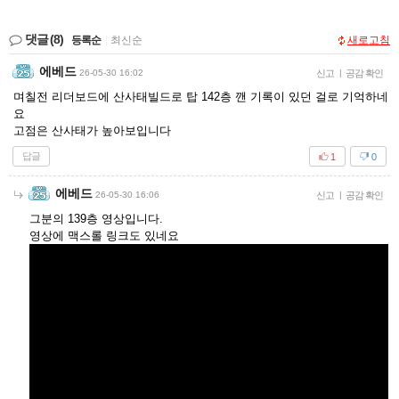
댓글
(8)
등록순
|
최신순
새로고침
에베드
26-05-30 16:02
신고
|
공감 확인
며칠전 리더보드에 산사태빌드로 탑 142층 깬 기록이 있던 걸로 기억하네
요
고점은 산사태가 높아보입니다
답글
1
0
에베드
26-05-30 16:06
신고
|
공감 확인
그분의 139층 영상입니다.
영상에 맥스롤 링크도 있네요