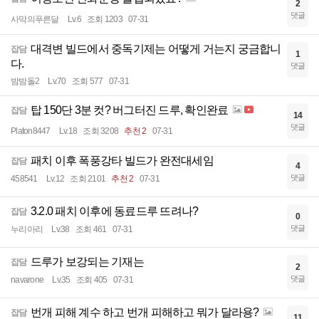
2
댓글
사막의푸른달
Lv.6
조회 1203
07-31
대격변 빌드에서 중독기제는 어떻게 거는지 궁금합니
잡담
1
다.
댓글
밤밤돌2
Lv.70
조회 577
07-31
탑 150단 3분 컷? 버그터진 드루, 확인완료
잡담
14
댓글
Platon8447
Lv.18
조회 3208
추천 2
07-31
패치 이후 폭풍강타 빌드가 완전대세임
잡담
4
댓글
458541
Lv.12
조회 2101
추천 2
07-31
3.2.0 패치 이후에 동료드루 뜨려나?
잡담
0
댓글
누리아리
Lv.38
조회 461
07-31
드루가 보강되는 기재는
잡담
2
댓글
navarone
Lv.35
조회 405
07-31
번개 피해 계수 하고 번개 피해하고 뭐가 달라용?
잡담
11