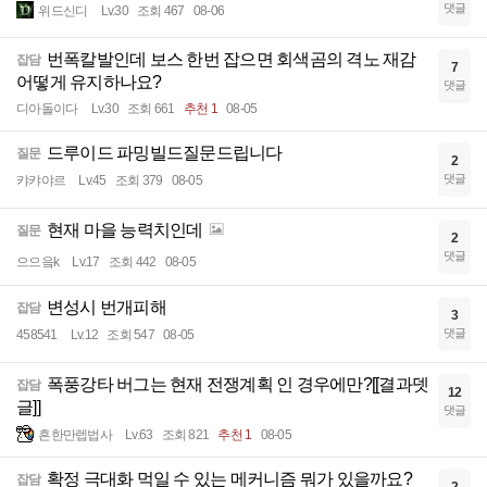
댓글
위드신디
Lv.30
조회 467
08-06
번폭칼발인데 보스 한번 잡으면 회색곰의 격노 재감
잡담
7
어떻게 유지하나요?
댓글
디아돌이다
Lv.30
조회 661
추천 1
08-05
드루이드 파밍빌드질문드립니다
질문
2
댓글
캬캬야르
Lv.45
조회 379
08-05
현재 마을 능력치인데
질문
2
댓글
으으읔k
Lv.17
조회 442
08-05
변성시 번개피해
잡담
3
댓글
458541
Lv.12
조회 547
08-05
폭풍강타 버그는 현재 전쟁계획 인 경우에만?[[결과뎃
잡담
12
글]]
댓글
흔한만렙법사
Lv.63
조회 821
추천 1
08-05
확정 극대화 먹일 수 있는 메커니즘 뭐가 있을까요?
잡담