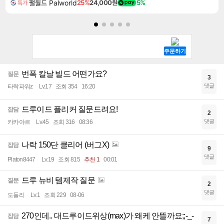
팰월드 Palworld
25%
24,000원
5%
특가
번폭 칼날 빌드 어떤가요?
질문
3
댓글
타락파워z
Lv.17
조회 354
16:20
드루이드 플리커 질문드려요!
잡담
2
댓글
캬캬야르
Lv.45
조회 316
08:36
나락 150단 클리어 (버그X)
잡담
9
댓글
Platon8447
Lv.19
조회 815
추천 1
00:01
드루 뉴비 템제작 질문
질문
2
댓글
도돌리
Lv.1
조회 229
08-06
270인데.. 대드루이드위상(max)가 왜케 안뜰까요;;-_-
잡담
7