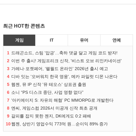
최근 HOT한 콘텐츠
게임
IT
유머
연예
1
드래곤소드, 스팀 '압긍'…축하 댓글 달고 게임 코드 받자!
2
이번 주 출시! 게임프리크 신작, '비스트 오브 리인카네이션'
3
가레나·포켓페어, ‘팰월드 온라인’ 2026년 출시 예고
4
디바 잇는 '오버워치 한국 영웅', 메카 파일럿 디몬 나온다
5
웹젠, 뮤 IP 신작 '뮤 테오스' 상표권 출원
6
소니 “PS 디스크 중단, 사업 영향 없다”
7
‘아키에이지 S: 자유의 해협’ PC MMORPG로 개발한다
8
엔씨, 게임스컴 2026서 미공개 신작 최초 공개
9
갈피를 잡지 못한 젠지, DK에게도 0:2 패배
10
웹젠, 상반기 영업수익 773억 원…순이익 89% 증가