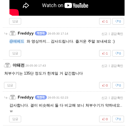
답글
1
0
Freddyy
26-05-30 17:14
신고
|
공감 확인
@에베드
와 영상까지... 감사드립니다. 즐거운 주말 보내세요 :)
답글
1
0
야돼전
26-05-30 17:43
신고
|
공감 확인
쳐부수기는 135단 정도가 한계일 거 같긴합니다
답글
0
0
Freddyy
26-05-31 02:23
신고
|
공감 확인
감사합니다. 결이 비슷해서 둘 다 비교해 보니 쳐부수기가 약하네요..
ㅠ
답글
0
0