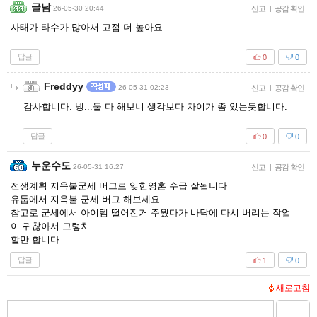
글남
26-05-30 20:44
신고
|
공감 확인
사태가 타수가 많아서 고점 더 높아요
답글
0
0
Freddyy
26-05-31 02:23
신고
|
공감 확인
감사합니다. 넹...둘 다 해보니 생각보다 차이가 좀 있는듯합니다.
답글
0
0
누운수도
26-05-31 16:27
신고
|
공감 확인
전쟁계획 지옥불군세 버그로 잊힌영혼 수급 잘됩니다
유툽에서 지옥불 군세 버그 해보세요
참고로 군세에서 아이템 떨어진거 주웠다가 바닥에 다시 버리는 작업
이 귀찮아서 그렇치
할만 합니다
답글
1
0
새로고침