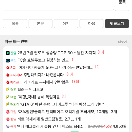
등록
목록
본문
이전
다음
댓글보기
지금 뜨는 인벤
더보기+
[13]
26년 7월 팔로우 상승량 TOP 30 - 월간 치지직
잡담
[1]
FC온 호날두보고 실망하는 민교
클립
[2]
이제서야 힘들게 50찍고 나가 장궁 받았는데...
SOL
[16]
주말패키지가 나왔읍니다.
리니지M
[135]
파리바게트 본사에서 연락왔음
메이플
힐러는 안나오고
명조
[1]
[여행_국내] 남해 독일마을
여행
‘GTA 6’ 예판 흥행…테이크투 “내부 예상 크게 넘어”
해외겜
33%할인!클리오 덴티메이트 오리지널 초극세모, 10개입, 3개
핫딜
비트 액체세제 일반드럼겸용, 2.7L, 1개
핫딜
엔더 매그놀리아 블룸 인 더 미스트 ENDER MAGNOLIA Bloom in the Mist
27,000원
45%
14,850원
특가