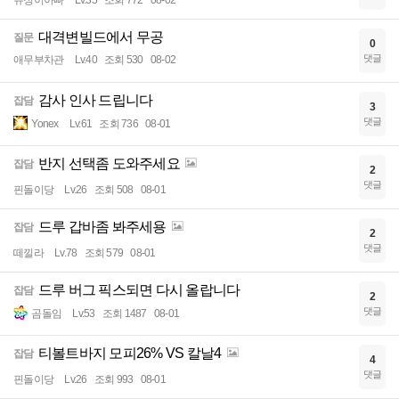
유정이아빠
Lv.35
조회 772
08-02
대격변빌드에서 무공
질문
0
댓글
애무부차관
Lv.40
조회 530
08-02
감사 인사 드립니다
잡담
3
댓글
Yonex
Lv.61
조회 736
08-01
반지 선택좀 도와주세요
잡담
2
댓글
핀돌이당
Lv.26
조회 508
08-01
드루 갑바좀 봐주세용
잡담
2
댓글
떼낄라
Lv.78
조회 579
08-01
드루 버그 픽스되면 다시 올랍니다
잡담
2
댓글
곰돌임
Lv.53
조회 1487
08-01
티볼트바지 모피26% VS 칼날4
잡담
4
댓글
핀돌이당
Lv.26
조회 993
08-01