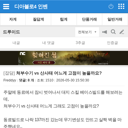
디아블로4
인벤
자게
질답게
팁게
단품거래
일반거래
드루이드
전체보기
공
검
글
지
색
내글
내 댓글
3추글
인증글
on/off
쓰
기
[잡담]
쳐부수기 vs 산사태 어느게 고점이 높을까요?
Freddyy
댓글: 8 개
조회:
1510
2026-05-30 15:50:30
주말에 동료에서 잠시 벗어나서 대지 스킬 베이스빌드를 해보려는
데,
쳐부수기 vs 산사태 어느게 그래도 고점이 높을까요?
동료빌드로 나락 137까진 갔는데 무기변성도 안뜨고 살짝 벽을 마
주했네요..