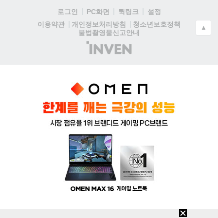
로그인
PC화면
퀵링크
설정
청소년보호정책
이용약관
개인정보처리방침
▲
불법촬영물신고안내
(주)
인
벤