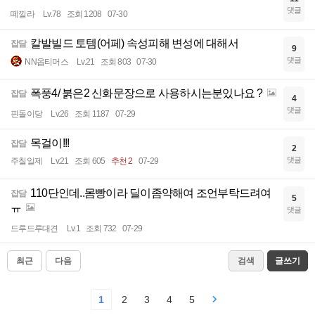
댓글
떼낄라
Lv.78
조회 1208
07-30
칼발빌드 토템(어페) 속성피해 변성에 대해서
잡담
9
댓글
NN옵티머스
Lv.21
조회 803
07-30
폭풍4/ 붉은2 신화문장으로 사용하시는분있나요 ?
잡담
4
댓글
핀돌이당
Lv.26
조회 1187
07-29
목걸이!!!
잡담
2
댓글
주칠일제
Lv.21
조회 605
추천 2
07-29
110단인데..몸빵이라 딜이좀약해여 조언부탁드려여
잡담
5
ㅠ
댓글
드루드루대견
Lv.1
조회 732
07-29
최근
다음
검색
글쓰기
1
2
3
4
5