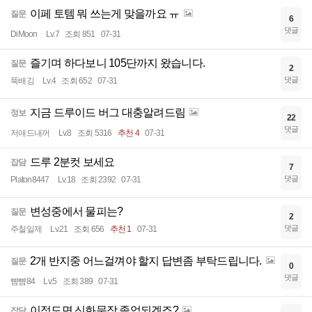
이페 토템 뭐 쓰는게 맞을까요 ㅠ
질문
6
댓글
DiMoon
Lv.7
조회 851
07-31
즐기며 하다보니 105단까지 왔습니다.
질문
2
댓글
뚝배깅
Lv.4
조회 652
07-31
지금 드루이드 버그 대충알려드림
정보
22
댓글
저애드내꺼
Lv.8
조회 5316
추천 4
07-31
드루 2분컷 보세요
잡담
7
댓글
Platon8447
Lv.18
조회 2392
07-31
변성중에서 물피는?
질문
2
댓글
주칠일제
Lv.21
조회 656
추천 1
07-31
2개 반지중 어느걸껴야 할지 답변좀 부탁드립니다.
질문
0
댓글
뺨뺨84
Lv.5
조회 389
07-31
이정도면 신화문장 졸업되겠죠?
잡담