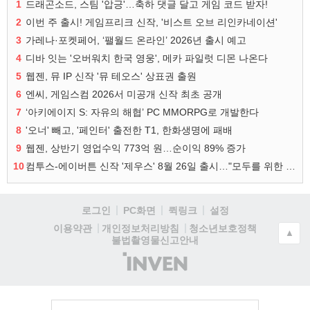
1
드래곤소드, 스팀 '압긍'…축하 댓글 달고 게임 코드 받자!
2
이번 주 출시! 게임프리크 신작, '비스트 오브 리인카네이션'
3
가레나·포켓페어, ‘팰월드 온라인’ 2026년 출시 예고
4
디바 잇는 '오버워치 한국 영웅', 메카 파일럿 디몬 나온다
5
웹젠, 뮤 IP 신작 '뮤 테오스' 상표권 출원
6
엔씨, 게임스컴 2026서 미공개 신작 최초 공개
7
‘아키에이지 S: 자유의 해협’ PC MMORPG로 개발한다
8
'오너' 빼고, '페인터' 출전한 T1, 한화생명에 패배
9
웹젠, 상반기 영업수익 773억 원…순이익 89% 증가
10
컴투스-에이버튼 신작 '제우스' 8월 26일 출시…"모두를 위한 경쟁"
로그인
PC화면
퀵링크
설정
청소년보호정책
이용약관
개인정보처리방침
▲
불법촬영물신고안내
(주)
인
벤