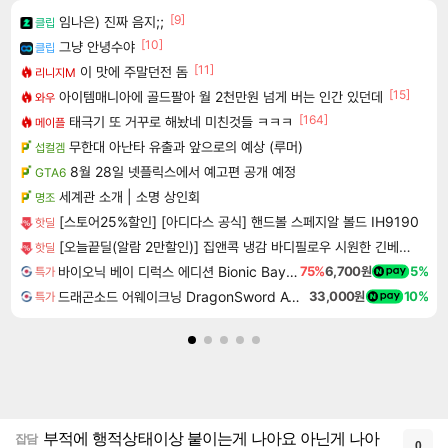
[9]
임나은) 진짜 음지;;
클립
[10]
그냥 안녕수야
클립
[11]
이 맛에 주말던전 돔
리니지M
[15]
아이템매니아에 골드팔아 월 2천만원 넘게 버는 인간 있던데
와우
[164]
태극기 또 거꾸로 해놨네 미친것들 ㅋㅋㅋ
메이플
무한대 아난타 유출과 앞으로의 예상 (루머)
섭컬겜
8월 28일 넷플릭스에서 예고편 공개 예정
GTA6
세계관 소개 | 소명 상인회
명조
[스토어25%할인] [아디다스 공식] 핸드볼 스페지알 볼드 IH9190
핫딜
[오늘끝딜(알람 2만할인)] 집앤콕 냉감 바디필로우 시원한 긴베개 원형 안고자는 베개
핫딜
바이오닉 베이 디럭스 에디션 Bionic Bay Deluxe Edition
75%
6,700원
5%
특가
드래곤소드 어웨이크닝 DragonSword Awakening
33,000원
10%
특가
부적에 행적상태이상 붙이는게 나아요 아닌게 나아
잡담
0