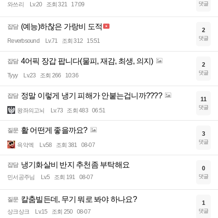
댓글
와쓰리
Lv.20
조회 321
17:09
(예능)하찮은 가랑비 도적
잡담
2
댓글
Reverbsound
Lv.71
조회 312
15:51
4어픽 장갑 팝니다(물피, 재감, 최생, 의지)
잡담
2
댓글
Tyyy
Lv.23
조회 266
10:36
정말 이렇게 냉기 피해가 안붙는겁니까????
잡담
11
댓글
왕좌의고뇌
Lv.73
조회 483
06:51
활 어떤게 좋을까요?
질문
3
댓글
윽악엑
Lv.58
조회 381
08-07
냉기화살비 반지 추천좀 부탁해요
잡담
0
댓글
민서공주님
Lv.5
조회 191
08-07
칼춤빌든데, 무기 뭐로 봐야 하나요?
질문
1
댓글
상크상크
Lv.15
조회 250
08-07