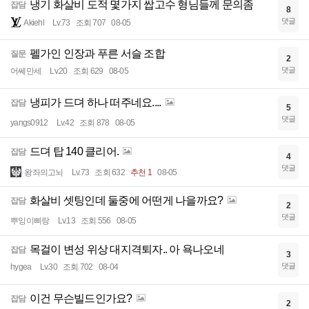
냉기 화살비 도적 몇가지 쌉고수 형님들께 문의좀
잡담
8
댓글
Akiehl
Lv.73
조회 707
08-05
펠가인 인장과 푸른 서슬 조합
질문
2
댓글
어쎄만세
Lv.20
조회 629
08-05
냉피가 드뎌 하나 떠주네요....
잡담
5
댓글
yangs0912
Lv.42
조회 878
08-05
드뎌 탑 140 클리어.
잡담
4
댓글
왕좌의고뇌
Lv.73
조회 632
추천 1
08-05
화살비 셋팅인데 둘중에 어떤게 나을까요?
잡담
2
댓글
뿌잉이삐랑
Lv.13
조회 556
08-05
목걸이 변성 위상 대지격퇴자.. 아 욕나오네
잡담
3
댓글
hygea
Lv.30
조회 702
08-04
이건 무슨빌드인가요?
잡담
2