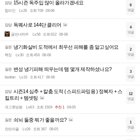
15시즌 독주입 많이 올라가겠네요
잡담
6
댓글
힙라인
Lv.26
조회 709
08-06
독꿰사로 144단 클리어
잡담
4
댓글
골반녀하뚜
Lv.58
조회 632
08-06
냉기화살비 도적에서 최우선 피해를 좀 알고싶어요
질문
2
댓글
핵징
Lv.30
조회 456
08-06
변성 냉기피해 띄우는데 템 몇개 제작하셨나요?
질문
3
댓글
badran
Lv.33
조회 417
08-06
시즌14 심추 + 칼춤 도적 ( 스피드파밍용 ) 정복자 + 스
잡담
12
킬트리 + 템셋팅
댓글
국그릇빙봉
Lv.63
조회 1509
추천 1
08-05
쇠뇌 둘중 뭐가 좋을까요?
질문
1
댓글
찬란라울
Lv.26
조회 367
08-05