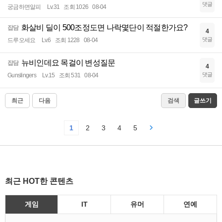
댓글
궁금하면알피
Lv.31
조회 1026
08-04
화살비 딜이 500조정도면 나락몇단이 적절한가요?
잡담
4
댓글
드루오세요
Lv.6
조회 1228
08-04
뉴비인데요 목걸이 변성질문
잡담
4
댓글
Gunslingers
Lv.15
조회 531
08-04
최근
다음
검색
글쓰기
1
2
3
4
5
최근 HOT한 콘텐츠
게임
IT
유머
연예