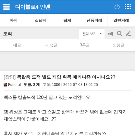
디아블로4
인벤
자게
질답게
팁게
단품거래
일반거래
도적
전체보기
공
검
글
지
색
내글
내 댓글
3추글
인증글
on/off
쓰
기
[잡담]
독칼춤 도적 빌드 제압 획득 메커니즘 아시나요??
Funeral
댓글: 2 개
조회:
1306
2026-07-08 13:01:25
맥스롤 칼춤도적 120단 밀고 있는 도적인데요
템 위상은 그대로 하고 스킬도 한두개 바꾼거 밖에 없는데 갑자기
제압스택이 안쌓이네요...??
혹시 제가 모르는 메커니즘을 알고 계신분 계실까요??