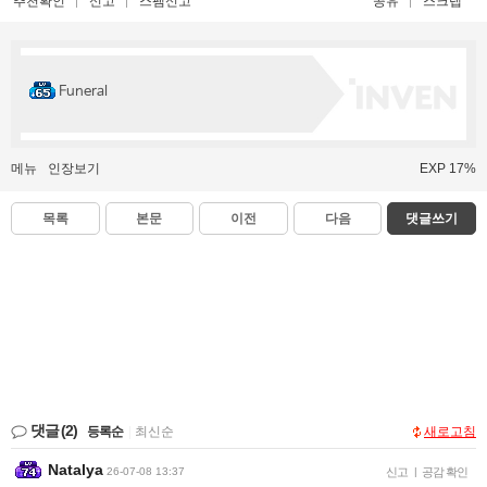
추천확인
신고
스팸신고
공유
스크랩
Funeral
메뉴
인장보기
EXP 17%
목록
본문
이전
다음
댓글쓰기
댓글
(2)
등록순
|
최신순
새로고침
Natalya
26-07-08 13:37
신고
|
공감 확인