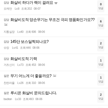
화살비 하다가 렉이 걸려요 ㅠ
잡담
0
댓글
오캐만
Lv.8
조회 202
08-07
화살비도적 양손무기는 무조건 극피 명품화인가요??
잡담
6
댓글
지통실장
Lv.40
조회 606
08-06
145단 보스딜찍되나요?
잡담
2
댓글
슈캉
Lv.41
조회 446
08-06
화살비도적 기력
잡담
1
댓글
거츠신이
Lv.73
조회 453
08-06
무기 어느게 더 좋을까요?
질문
1
댓글
찬란라울
Lv.26
조회 310
08-06
루시온 화살비 문의드립니다.
질문
2
댓글
badran
Lv.33
조회 493
08-06