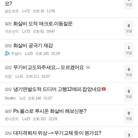
요?
댓글
곰도르르
Lv.72
조회 16
11:55
화살비 도적 매크로.이동질문
질문
0
댓글
거츠신이
Lv.73
조회 61
09:47
화살비 궁극기 재감
잡담
1
댓글
무습다
Lv.25
조회 145
01:39
무기비교도와주세요.... 모르겠어요
잡담
0
댓글
슈캉
Lv.41
조회 111
01:07
냉기연발도적 드디어 고행12메피 잡았네요
잡담
0
댓글
Deathn
Lv.2
조회 146
01:07
Ps 플스로 루시온 화살비 해보신분?
질문
0
댓글
토나오지
Lv.23
조회 101
22:28
대지격퇴자 위상 --> 무기교체 뜻이 뭔가요?
잡담
3