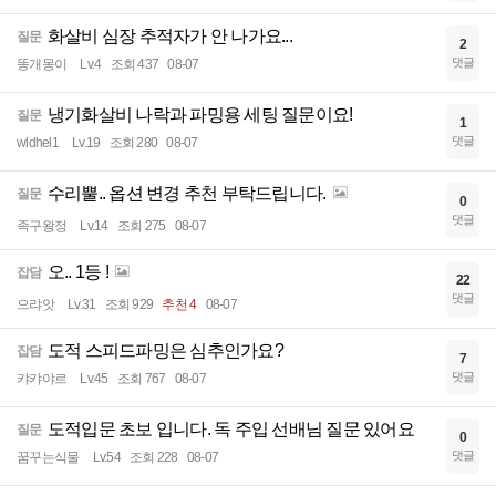
화살비 심장 추적자가 안 나가요...
질문
2
댓글
똥개몽이
Lv.4
조회 437
08-07
냉기화살비 나락과 파밍용 세팅 질문이요!
질문
1
댓글
wldhel1
Lv.19
조회 280
08-07
수리뿔.. 옵션 변경 추천 부탁드립니다.
질문
0
댓글
족구왕정
Lv.14
조회 275
08-07
오.. 1등 !
잡담
22
댓글
으랴앗
Lv.31
조회 929
추천 4
08-07
도적 스피드파밍은 심추인가요?
잡담
7
댓글
캬캬야르
Lv.45
조회 767
08-07
도적입문 초보 입니다. 독 주입 선배님 질문 있어요
질문
0
댓글
꿈꾸는식물
Lv.54
조회 228
08-07