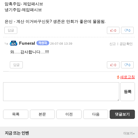
암흑주입- 제압패시브
냉기주입-제압패시브
은신 - 계산 이거바꾸신듯? 생존은 만회가 좋은데 물몸됨.
답글
0
0
Funeral
26-07-08 13:39
신고
|
공감 확인
와.....감사합니다....!!!
답글
0
0
새로고침
등록
목록
본문
이전
다음
댓글보기
지금 뜨는 인벤
더보기+