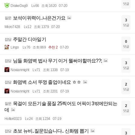
댓글
DrakeDog9
Lv.66
조회 1620
07-20
보석이위력이..나은건가요
질문
3
댓글
Micro7428
Lv.12
조회 1379
07-20
주말간 디아일기
잡담
0
댓글
Lingo
Lv.76
조회 869
추천 2
07-20
님들 화염벽 법사 무기 이거 뭘써야할까요??;
잡담
3
댓글
Noxianmight
Lv.71
조회 1338
07-19
화염벽 소서 뚜껑 졸업이네요 ㅎㅎ
잡담
2
댓글
Noxianmight
Lv.71
조회 2201
07-19
목걸이 모든기술 품질 25찍어도 어픽이 3밖에안되는
질문
2
데
댓글
Hottori0323
Lv.24
조회 1234
07-19
초보 뉴비..질문있습니다.. 신화템 뽑기
잡담
3