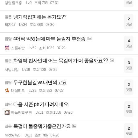
댓글
탱딜힐크흥
Lv.9
조회 765
07-31
냉기직접피해는 몬가요??
질문
2
댓글
라자17
Lv.34
조회 660
07-30
4어픽 먹었는데 마부 돌릴지 추천좀
잡담
4
댓글
스폰쥐밥
Lv.52
조회 1032
07-29
화염벽 법사인데 어느 목걸이가 더 좋을까요??
질문
3
댓글
서방니임
Lv.19
조회 928
07-29
무구한불길 vs 내면의고요
잡담
2
댓글
태실리오
Lv.32
조회 922
07-27
다음 시즌 ptr 기다려지네요
잡담
2
댓글
하늘땅별구름
Lv.51
조회 1558
07-26
목걸이 둘중뭐가좋은건가요
질문
2
댓글
Micro7428
Lv.13
조회 786
07-26