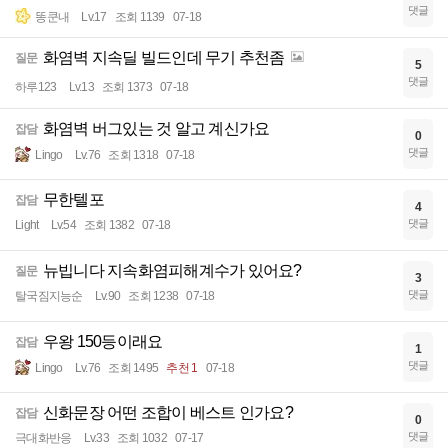
댓글
똥쿤내
Lv.17
조회 1139
07-18
화염벽 지속딜 빌드인데 무기 추천좀
질문
5
댓글
하루123
Lv.13
조회 1373
07-18
화염벽 버그있는 것 알고 계신가요
잡담
0
댓글
Lingo
Lv.76
조회 1318
07-18
무한텔포
잡담
4
댓글
Light
Lv.54
조회 1382
07-18
뉴빕니다 지속화염피해계수가 있어요?
질문
3
댓글
탈국짐지능순
Lv.90
조회 1238
07-18
우왕 150등이래요
잡담
1
댓글
Lingo
Lv.76
조회 1495
추천 1
07-18
신화문장 어떤 조합이 베스트 인가요?
잡담
0
댓글
극대화반응
Lv.33
조회 1032
07-17