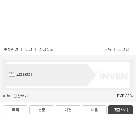
추천확인
신고
스팸신고
공유
스크랩
Zzzasaz1
메뉴
인장보기
EXP 89%
목록
본문
이전
다음
댓글쓰기