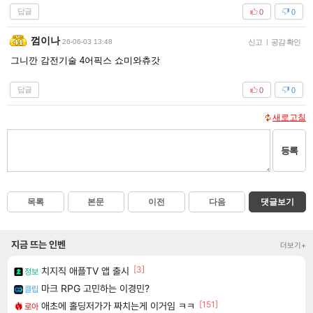
답글
0
0
껌이나
26-06-03 13:48
신고
|
공감 확인
그니깐 감전기술 4어픽스 쇼미와츄갓
답글
0
0
새로고침
등록
목록
본문
이전
다음
댓글보기
지금 뜨는 인벤
더보기+
[3]
치지직 애플TV 앱 출시
정보
마크 RPG 고민하는 이경민?
클립
[151]
애초에 홀딩저가가 짜치는게 이거임 ㅋㅋ
로아