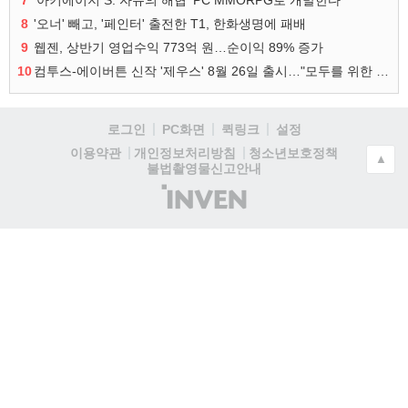
7
‘아키에이지 S: 자유의 해협’ PC MMORPG로 개발한다
8
'오너' 빼고, '페인터' 출전한 T1, 한화생명에 패배
9
웹젠, 상반기 영업수익 773억 원…순이익 89% 증가
10
컴투스-에이버튼 신작 '제우스' 8월 26일 출시…"모두를 위한 경쟁"
로그인
PC화면
퀵링크
설정
청소년보호정책
이용약관
개인정보처리방침
▲
불법촬영물신고안내
(주)
인
벤