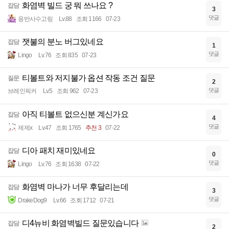
화염벽 빌드 궁 뭐 쓰나요 ?
잡담
3
댓글
응반사수고링
Lv.88
조회 1166
07-23
잿불의 분노 버그있네요
잡담
1
댓글
Lingo
Lv.76
조회 835
07-23
티볼트와 저지불가 옵션 작동 조건 질문
질문
2
댓글
브레인픽커
Lv.5
조회 962
07-23
아직 티볼트 없으신분 계신가요
잡담
4
댓글
제제x
Lv.47
조회 1765
추천 3
07-22
디아 패치 재미있네요
잡담
0
댓글
Lingo
Lv.76
조회 1638
07-22
화염벽 마나가 너무 후달리는데
잡담
3
댓글
DrakeDog9
Lv.66
조회 1712
07-21
디4뉴비 화염벽빌드 질문있습니다
잡담
2