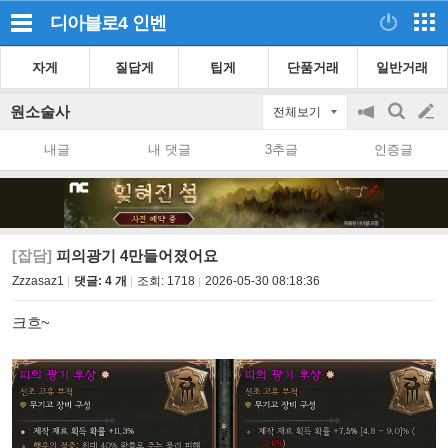
디아블로4
인벤
자게
질답게
팁게
단품거래
일반거래
원소술사
전체보기
공
검
글
지
색
내글
내 댓글
3추글
인증글
on/off
쓰
기
[잡담]
피의광기 4만들어졌어요
Zzzasaz1
댓글: 4 개
조회:
1718
2026-05-30 08:18:36
크흐~