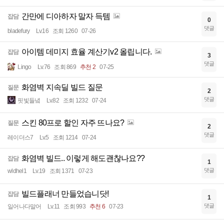
간만에 디아하자 말자 득템
잡담
0
댓글
bladefury
Lv.16
조회 1260
07-26
아이템 데미지 효율 계산기v2 올립니다.
잡담
3
댓글
Lingo
Lv.76
조회 869
추천 2
07-25
화염벽 지속딜 빌드 질문
질문
2
댓글
핏빛들녘
Lv.82
조회 1232
07-24
스킨 80프로 할인 자주 뜨나요?
질문
2
댓글
레이더스7
Lv.5
조회 1214
07-24
화염벽 빌드.. 이렇게 해도괜찮나요??
잡담
1
댓글
wldhel1
Lv.19
조회 1371
07-23
빌드플래너 만들었습니닷!
잡담
1
댓글
일어나다말어
Lv.11
조회 993
추천 6
07-23