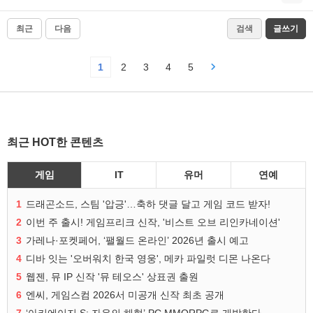
최근
다음
검색
글쓰기
1
2
3
4
5
최근 HOT한 콘텐츠
게임
IT
유머
연예
1
드래곤소드, 스팀 '압긍'…축하 댓글 달고 게임 코드 받자!
2
이번 주 출시! 게임프리크 신작, '비스트 오브 리인카네이션'
3
가레나·포켓페어, ‘팰월드 온라인’ 2026년 출시 예고
4
디바 잇는 '오버워치 한국 영웅', 메카 파일럿 디몬 나온다
5
웹젠, 뮤 IP 신작 '뮤 테오스' 상표권 출원
6
엔씨, 게임스컴 2026서 미공개 신작 최초 공개