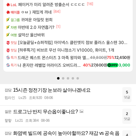
[16]
페이커가 미리 알려준 방출순서 ㄷㄷㄷㄷ
LoL
[64]
ㅇㅂ ) 재밌게 까네
메이플
귀여운 아일릿 원희
걸그룹
[1]
아반테 2.0 자연흡기?
차벤
설악산 울산바위
여행
[오늘끝딜+슈퍼적립] 아이넥스 클린엣지 점보 플러스 올스텐 304 2단 대형 식기건조대 주방 설거지 건조대
핫딜
[하루특가] 비브르 무선 미니청소기 V10000, 화이트, 1개
핫딜
드래곤 퀘스트 몬스터즈 3 마족 왕자와 엘프의 여행 Dragon Quest Monsters The Dark Prince
49,800원
75%
12,450원
특가
나 혼자만 레벨업 어라이즈 오버드라이브 Solo Leveling Arise
40%
27,600원
3,000
특가
15시즌 정전기장 눈보라 살아나겠네요
잡담
5
댓글
힙라인
Lv.25
조회 920
08-06
드로그난 반지 무슨옵이좋나요?
질문
2
댓글
햫햫
Lv.21
조회 384
08-06
화염벽 빌드에 공속이 높아야할까요? 재감 vs 공속 옵
잡담
4