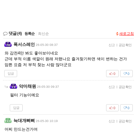
댓글
(4)
등록순
|
최신순
새로고침
폭서스레인
26-05-30 08:37
신고
|
공감 확인
와 감전4만 봐도 좋아보이네요
근데 부적 이름 색깔이 원래 저랬나요 즐겨찾기하면 색이 변하는 건가
암튼 요즘 저 부적 찾는 사람 많더군요
답글
0
0
악마채원
26-05-30 09:37
신고
|
공감 확인
필터 기능이예요
답글
0
0
늑대개삐삐
26-05-30 10:19
신고
|
공감 확인
어찌 만드는건가여