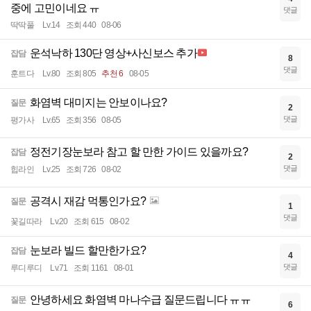
중에 고민이네요 ㅠ
댓글
딱딱풀
Lv.14
조회 440
08-06
운석낙하 130단 영상+사신보스 추가
잡담
8
댓글
훈트다
Lv.80
조회 805
추천 6
08-05
화염벽 대미지는 안보이나요?
질문
2
댓글
평가사
Lv.65
조회 356
08-05
정전기장눈보라 참고 할 만한 가이드 있을까요?
잡담
2
댓글
힙라인
Lv.25
조회 726
08-02
공격시 재감 먹통인가요?
질문
1
댓글
꽃길따라
Lv.20
조회 615
08-02
눈보라 빌드 할만한가요?
잡담
4
댓글
루디루디
Lv.71
조회 1161
08-01
안녕하세요 화염벽 마나수급 질문드립니다 ㅠㅠ
질문
6