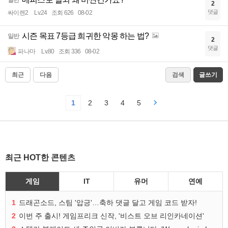
일반
2
댓글
싸이렌2
Lv.24
조회 626
08-02
시즌 목표 7등급 희귀한 악몽 하는 법?
일반
2
댓글
파나마
Lv.80
조회 336
08-02
최근
다음
검색
글쓰기
1
2
3
4
5
최근 HOT한 콘텐츠
게임
IT
유머
연예
1
드래곤소드, 스팀 '압긍'…축하 댓글 달고 게임 코드 받자!
2
이번 주 출시! 게임프리크 신작, '비스트 오브 리인카네이션'