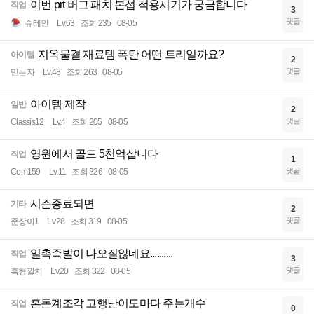
이번 prt 버그 패치 본섭 적용시기가 궁금합니다
직업
3
댓글
슈레인
Lv.63
조회 235
08-05
지옥물결 재료템 폭탄 어떤 트리일까요?
아이템
2
댓글
믿는자
Lv.48
조회 263
08-05
아이템 제작
일반
2
댓글
Classis12
Lv.4
조회 205
08-05
영원에서 골드 5천억삽니다
직업
1
댓글
Com159
Lv.11
조회 326
08-05
시즌종료되면
기타
2
댓글
준장이1
Lv.28
조회 319
08-05
일촉즉발이 나오질않네요..........
직업
3
댓글
흑형깔치
Lv.20
조회 322
08-05
혼돈계조각 고행난이도마다 주는개수
직업
0