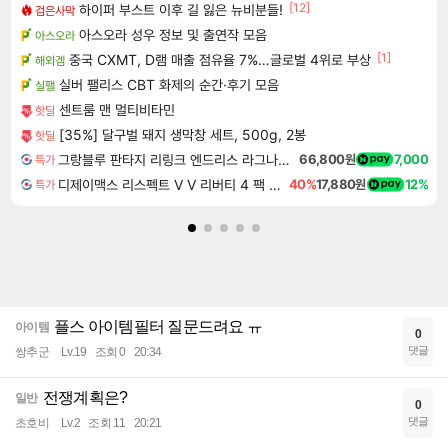
[12]
하이퍼 부스트 이후 길 잃은 뉴비분들!
검은사막
아스오라 성우 정보 및 출연작 모음
아스오라
[1]
중국 CXMT, D램 매출 점유율 7%…글로벌 4위로 부상
해외겜
실버 팰리스 CBT 화제의 순간·후기 모음
실팰
센트룸 맨 멀티비타민
핫딜
[35%] 달구벌 돼지 생막창 세트, 500g, 2봉
핫딜
그랑블루 판타지 리링크 엔드리스 라그나로크 Granblue Fantasy Relink Endless Ragnarok
66,800원
7,000
특가
디제이맥스 리스펙트 V V 리버티 4 팩 DJMAX RESPECT V V Liberty 4 Pack DLC
40%
17,880원
12%
특가
플스 아이템필터 질문드려요 ㅠ
아이템
0
댓글
쌍추군
Lv.19
조회 0
20:34
전쟁계획은?
일반
0
댓글
초호비
Lv.2
조회 11
20:21