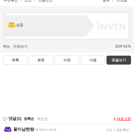
추천확인
신고
스팸신고
공유
스크랩
슈캉
메뉴
인장보기
EXP 61%
목록
본문
이전
다음
댓글쓰기
댓글
(1)
등록순
|
최신순
새로고침
꽃미남한량
26-06-10 16:35
신고
|
공감 확인