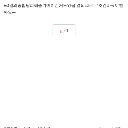
ex)결의중첩당피해증가머이런거도있음 결의12로 무조건바꿔야할
까요ㅜ
0