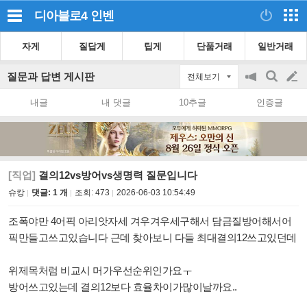
디아블로4
인벤
자게
질답게
팁게
단품거래
일반거래
질문과 답변 게시판
전체보기
공
검
글
지
색
내글
내 댓글
10추글
인증글
on/off
쓰
기
[직업]
결의12vs방어vs생명력 질문입니다
슈캉
댓글: 1 개
조회:
473
2026-06-03 10:54:49
조폭야만 4어픽 아리앗자세 겨우겨우세구해서 담금질방어해서어
픽만들고쓰고있습니다 근데 찾아보니 다들 최대결의12쓰고있던데
위제목처럼 비교시 머가우선순위인가요ㅜ
방어쓰고있는데 결의12보다 효율차이가많이날까요..