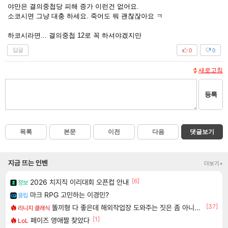
야만은 결의중첩당 피해 증가 이런건 없어요.
소코시면 그냥 대충 하세요. 죽어도 뭐 괜찮잖아요 ㅋ
하코시라면... 결의중첩 12로 꼭 하셔야겠지만
답글
0
0
새로고침
등록
목록
본문
이전
다음
댓글보기
지금 뜨는 인벤
더보기+
[6]
2026 치지직 이리대회 오픈컵 안내
정보
마크 RPG 고민하는 이경민?
클립
[37]
똘끼형 다 좋은데 해외작업장 도와주는 짓은 좀 아니지않냐?
리니지 클래식
[1]
페이즈 영애짤 찾았다
LoL