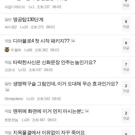
0
댓글
피알디체리쉬
Lv.1
조회 237
08-03
명공탑130단계
일반
0
댓글
싸이렌2
Lv.24
조회 273
08-03
디아블로4 첫 시작 패키지??
직업
0
댓글
우월해
Lv.68
조회 362
08-03
타락한사신은 신화문장 안주는놈인가요?
직업
7
댓글
꼬로네
Lv.31
조회 437
08-03
생명력구슬 그림인데, 이거 도대체 무슨 효과인가요?
일반
2
댓글
Omnipotenci
Lv.10
조회 343
08-03
맨위에 화면에 이거 먼지 아시는분;;
직업
2
댓글
튼튼한놈
Lv.20
조회 487
08-03
지옥물결에서 이유없이 자꾸 죽어요
직업
0