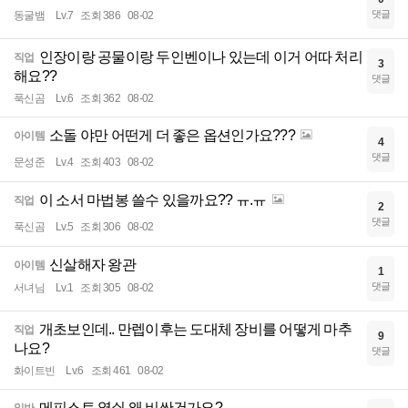
댓글
동굴뱀
Lv.7
조회 386
08-02
인장이랑 공물이랑 두인벤이나 있는데 이거 어따 처리
직업
3
해요??
댓글
푹신곰
Lv.6
조회 362
08-02
소돌 야만 어떤게 더 좋은 옵션인가요???
아이템
4
댓글
문성준
Lv.4
조회 403
08-02
이 소서 마법봉 쓸수 있을까요?? ㅠ.ㅠ
직업
2
댓글
푹신곰
Lv.5
조회 306
08-02
신살해자 왕관
아이템
1
댓글
서녀님
Lv.1
조회 305
08-02
개초보인데.. 만렙이후는 도대체 장비를 어떻게 마추
직업
9
나요?
댓글
화이트빈
Lv.6
조회 461
08-02
메피스토 열쇠 왜 비싼건가요?