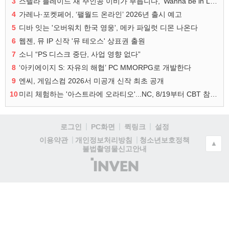
3
스텔라 블레이드 새 주인공 이비가 부릅니다, 'Wanna be in LOVE' 뮤비 공개
4
가레나·포켓페어, ‘팰월드 온라인’ 2026년 출시 예고
5
디바 잇는 '오버워치 한국 영웅', 메카 파일럿 디몬 나온다
6
웹젠, 뮤 IP 신작 '뮤 테오스' 상표권 출원
7
소니 “PS 디스크 중단, 사업 영향 없다”
8
‘아키에이지 S: 자유의 해협’ PC MMORPG로 개발한다
9
엔씨, 게임스컴 2026서 미공개 신작 최초 공개
10
미리 체험하는 '아스트라에 오라티오'...NC, 8/19부터 CBT 참가자 모집
로그인
PC화면
퀵링크
설정
청소년보호정책
이용약관
개인정보처리방침
▲
불법촬영물신고안내
(주)
인
벤