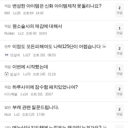
변성한 아이탬은 신화 아이템제작 못돌리나요?
직업
2
댓글
690
Lv.26
조회 94
14:42
원소술사의 재감에 대해서
직업
1
댓글
Rudian
Lv.2
조회 93
10:43
이정도 모든피해여도 나락125단이 어렵습니다
전투
2
댓글
연갈색
Lv.27
조회 191
08:33
이번에 시작했는데
직업
1
댓글
빛설구
Lv.70
조회 145
21:18
하루사이에 잠수함 패치있었나여?
직업
2
댓글
미이륵블
Lv.14
조회 331
20:07
부캐 관련 질문드립니다.
일반
2
댓글
Nozi
Lv.2
조회 125
17:49
메뉴상단 지도탭에 느낌표는 왜 떠있는건가요?
기타