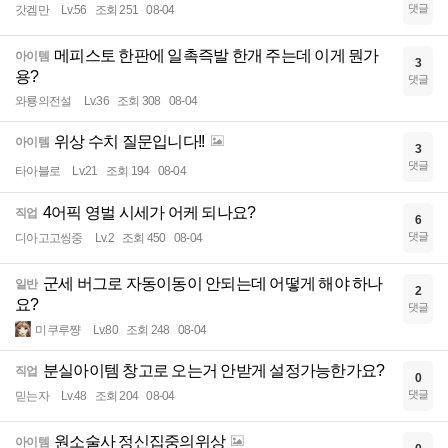
댓글
갓겜만
Lv.56
조회 251
08-04
메피스토 한판에 일촉즉발 한개 주는데 이게 뭔가
아이템
3
용?
댓글
와룡의전설
Lv.36
조회 308
08-04
위상 수치 질문입니다!!
아이템
3
댓글
타아블로
Lv.21
조회 194
08-04
4어픽 영벌 시세가 어케 되나요?
직업
6
댓글
디아고고씽중
Lv.2
조회 450
08-04
군세 버그로 자동이동이 안되는데 어떻게 해야 하나
일반
2
요?
댓글
미쿠루쨩
Lv.80
조회 248
08-04
분실아이템 창고로 오는거 안받게 설정가능한가요?
직업
0
댓글
믿는자
Lv.48
조회 204
08-04
원소술사 정신집중의위상
아이템