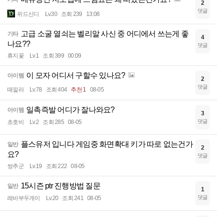
2
댓글
위드신디
Lv.30
조회 239
13:08
고급 소굴 열쇠는 벨리알 사신 중 어디에서 쓰는게 좋
기타
4
나요??
댓글
휴지꽃
Lv.1
조회 399
00:09
이 모자 어디서 구할수 있나요?
아이템
2
댓글
떼낄라
Lv.78
조회 404
추천 1
08-05
일촉즉발 어디가 잘나와요?
아이템
3
댓글
초호비
Lv.2
조회 285
08-05
플스유저 입니다 게임중 화면확대 키가 따로 없는건가
일반
2
요?
댓글
쌍추군
Lv.19
조회 222
08-05
15시즌 ptr 진행방법 질문
일반
1
댓글
레바부두게이
Lv.20
조회 241
08-05