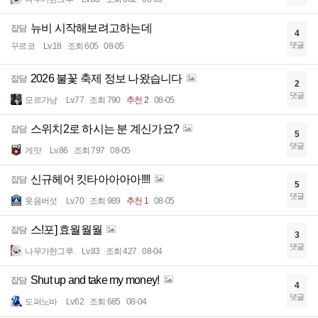
뉴비 시작해보려고하는데
잡담
4
댓글
꾸르코
Lv.18
조회 605
08-05
2026 불꽃 축제 정보 나왔습니다
잡담
2
댓글
모르가냥
Lv.77
조회 790
추천 2
08-05
스위치2로 하시는 분 계신가요?
잡담
5
댓글
게맛
Lv.86
조회 797
08-05
신규헤어 킷타아아아아!!!!
잡담
5
댓글
웃음버섯
Lv.70
조회 989
추천 1
08-05
스!포] 효월월월
잡담
3
댓글
나무가한그루
Lv.83
조회 427
08-04
Shut up and take my money!
잡담
4
댓글
도퍼노바
Lv.62
조회 685
08-04