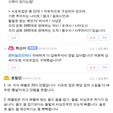
스텟이 있다는점!
+ 서포트잡은 총 12개 + 자유직으로 구성되어 있으며,
기본 주어지는 나이트 / 몽크 / 음유시인과
돌발로 얻는 예언가/ 버서커 / 사냥꾼
각각 은화 1000개로 판매하는 약사 / 포격사 / 시마도사
각각 금화 1600개로 판매하는 도적 / 풍수사 / 사무라이가 있습니다.
답글
0
0
하소미
25-09-21 14:20
신고
|
공감 확인
@하늘은언제나
자세하게 다 답해주셔서 정말 감사합니다! 덕분에 상
세지도랑 서포트잡도 구매했습니다!!
답글
0
0
로링던
25-09-21 12:31
신고
|
공감 확인
1. 네. 지식 레벨은 20이 만렙입니다. 서포트 잡은 해당 잡의 스킬을 다 배
우면 '통달'이되고 만렙을 뜻합니다.
2. 레벨링은 지식 레벨에 맞는 필드 몹을 잡기, 돌발, 비상조우 하기가 있
습니다. 필드 몹 잡기보다는 돌발과 비상조우만 도는게 빠릅니다. 솔로
로 필드 몹 체인하기는 좀 빡빡합니다.