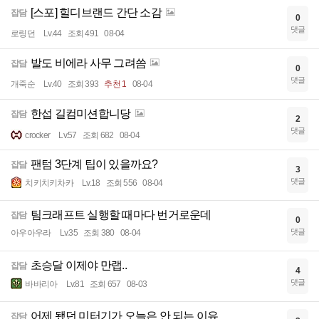
[스포] 힐디브랜드 간단 소감
잡담
0
댓글
로링던
Lv.44
조회 491
08-04
발도 비에라 사무 그려씀
잡담
0
댓글
개죽순
Lv.40
조회 393
추천 1
08-04
한섭 길컴미션합니당
잡담
2
댓글
crocker
Lv.57
조회 682
08-04
팬텀 3단계 팁이 있을까요?
잡담
3
댓글
치키치키차카
Lv.18
조회 556
08-04
팀크래프트 실행할 때마다 번거로운데
잡담
0
댓글
아우아우라
Lv.35
조회 380
08-04
초승달 이제야 만랩..
잡담
4
댓글
바바리아
Lv.81
조회 657
08-03
어제 됐던 미터기가 오늘은 안 되는 이유
잡담