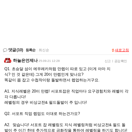
댓글
(10)
등록순
|
최신순
새로고침
하늘은언제나
25-09-21 12:28
신고
|
공감 확인
Q1. 초승달 섬이 에우레카처럼 만렙이 따로 있고 (이게 아마 지
식? 인 것 같은데) 그게 20이 만렙인게 맞나요?
똑같이 몹 잡고 수첩작이랑 돌발하면서 렙업하는거구요.
A1. 지식레벨은 20이 만렙! 서포트잡은 직업마다 요구경험치와 레벨이 각
각 다릅니다!
레벨링의 경우 비상교전& 필드돌발이 주 입니다!
Q2. 서포트 직업 렙업도 이대로 하는건가요?
A2. 맞습니다! 서포트 잡 레벨링도 지식 레벨링처럼 비상교전& 필드 돌
발이 주 이긴 한데 추가적으로 금화작을 통하여 레벨링을 하기도 합니다!