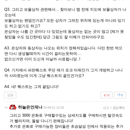
Q3. 그리고 보물상자 관련해서... 찾아보니 맵 전체 지도에 보물상자가 나
오는데
보물상자는 랜덤인가요? 모든 상자가 그려진 위치에 있는게 아니라 있기
도 하고 없기도 하고?
은상자는 나름 간 곳마다 다 있었는데 동상자는 없는 곳이 많고 (제가 못
찾았을 수도 있긴한데) 당근 그림도 잘 이해가 안되더라구요.
A3. 은상자와 동상자는 나오는 위치가 정해져있습니다. 다만 한번 먹으
면 다시 생성될때까지 시간이 걸리는듯하여....
없으신거면 이미 드신게 아닐까 사료됩니당..!
Q4. 기지에서 파란퀘스트 주던 애가 포크 타워인가 그거 개방하고 나니
까 사라졌는데 이게 그냥 퀘스트의 끝인건가요?
A4. 네! 퀘스트는 그게 끝입니다!
답글
0
0
하늘은언제나
25-09-21 12:32
신고
|
공감 확인
그리고 3000 은화로 구매할수있는 상세지도를 구매하시면 탈것속도
가 빨라지며, 돌발 다니기 편해집니다!
추가로 은화로 구매가능한 장비들은 초승달섬 안에서 적용되는 추가