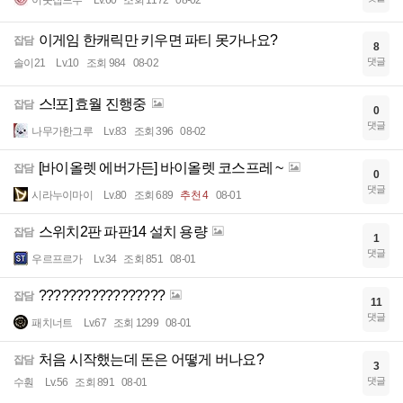
이웃집드루
Lv.60
조회 1172
08-02
이게임 한캐릭만 키우면 파티 못가나요?
잡담
8
댓글
솔이21
Lv.10
조회 984
08-02
스!포] 효월 진행중
잡담
0
댓글
나무가한그루
Lv.83
조회 396
08-02
[바이올렛 에버가든] 바이올렛 코스프레 ~
잡담
0
댓글
시라누이마이
Lv.80
조회 689
추천 4
08-01
스위치2판 파판14 설치 용량
잡담
1
댓글
우르프르가
Lv.34
조회 851
08-01
?????????????????
잡담
11
댓글
패치너트
Lv.67
조회 1299
08-01
처음 시작했는데 돈은 어떻게 버나요?
잡담
3
댓글
수훤
Lv.56
조회 891
08-01