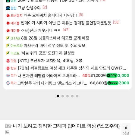
26년 7월 팔로우 상승량 TOP 30 - 월간 치지직
잡담
[2]
그냥 안녕수야
클립
[5]
넥슨 오버워치 홈페이지 새단장!!
오버워치
[58]
썬데이가 샤타가 아닌 큰 이유는 경매장 불안정때문일듯
메이플
[47]
ㅇㅂ)진짜 개웃기네 ㅋㅋ
메이플
8월 28일 넷플릭스에서 예고편 공개 예정
GTA6
아사쿠라 마이 성우 정보 및 주요 필모
아스오라
'하늘 위의 공포' 도전과제 달성법
비스트
[31%] 부산포차 꼬치어묵, 400g, 3봉
핫딜
[70%] 쉬블림로브 여성 체크 캐주얼 상하의 세트 안드리 GW1780, FREE, 1세트
핫딜
나 혼자만 레벨업 어라이즈 오버드라이브 디럭스 에디션 Solo Leveling Arise Overdrive Deluxe Edition
40%
31,200원
3,000
특가
그랑블루 판타지 리링크 엔드리스 라그나로크 Granblue Fantasy Relink Endless Ragnarok
66,800원
7,000
특가
내가 보려고 정리한 그래픽 업데이트 의상 (*스포주의)
잡담
0
댓글