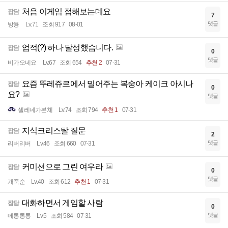
처음 이게임 접해보는데요
잡담
7
댓글
방용
Lv.71
조회 917
08-01
업적(?) 하나 달성했습니다.
잡담
0
댓글
비가오네요
Lv.67
조회 654
추천 2
07-31
요즘 뚜레쥬르에서 밀어주는 복숭아 케이크 아시나
잡담
0
요?
댓글
셀레네가본체
Lv.74
조회 794
추천 1
07-31
지식크리스탈 질문
잡담
2
댓글
리버리버
Lv.46
조회 660
07-31
커미션으로 그린 여우라
잡담
0
댓글
개죽순
Lv.40
조회 612
추천 1
07-31
대화하면서 게임할 사람
잡담
0
댓글
메롱롱롱
Lv.5
조회 584
07-31