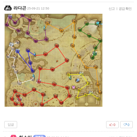
라다곤
25-09-21 12:50
신고
|
공감 확인
답글
0
0