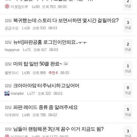
2
댓글
이웃집드루
Lv.60
조회 783
08-03
복귀했는데 스토리 다 보면서하면 몇시간 걸릴까요?
잡담
3
댓글
공급수요
Lv.18
조회 533
08-03
뉴비]파판공홈 로그인이안되요..ㅜㅜ
잡담
2
댓글
happynus
Lv.71
조회 417
08-03
마의 탑 일반 50클 완료~
잡담
1
댓글
벨벳의시
Lv.36
조회 869
추천 4
08-03
크아아아앜 터주낚시하고싶어어
잡담
0
댓글
Hampter
Lv.77
조회 322
08-03
파판 레이드 종류 좀 알려주세요
잡담
5
댓글
이게뭐야
Lv.46
조회 789
08-02
님들아 팬텀웨폰 3단계 꼼수 이거 지금도 됨?
잡담
3
댓글