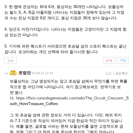
3. 한 맵에 은상자는 최대 6개, 동상자는 30개만 나타납니다. 보물상자
는 필드 S, A, B급 마물처럼 나타나는 지점들이 정해져 있는데 그 지점
의 수는 은상 지점은 8곳 개이고, 동상 지점은 30개 보다 많습니다.
4. 당근도 마찬가지입니다. 나타나는 지점들은 고정이지만 그 지점에 항
상 있는건 아닙니다.
5. 기지에 파란 퀘스트가 사라졌으면 초승달 섬의 스토리 퀘스트는 끝난
겁니다. 포크타워는 개인 선택에 따라 즐기시면 됩니다.
답글
0
0
로링던
25-09-21 12:34
신고
|
공감 확인
보물상자는 그냥 생성되지는 않고 초승달 섬에서 무언가를 하면 확률
적으로 맵 어딘가에 나타납니다. 여기 참고해보세요. 번역기로 보
면 됩니
다.
https://ffxiv.consolegameswiki.com/wiki/The_Occult_Crescent
:_S
outh_Horn/Treasure_Coffers
그 외 초승달 섬에 관한 정보도 거의 다 있습니다. 다만, 해외 위키
라 7.3 기준으로 작성이 되어있어 지금 한섭과 약간 차이가 있습니
다. 예를 들면, 글로벌 서버는 현재 보물상자를 열면 고정적으로 금
화, 은화 그리고 더 많은 길을 주는데 한섭은 그렇지 않습니다.