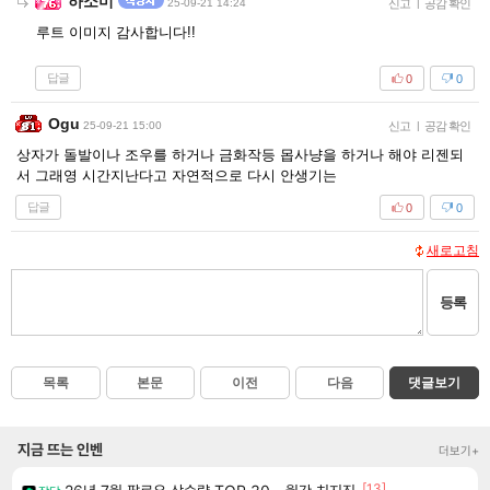
하소미
25-09-21 14:24
신고
|
공감 확인
루트 이미지 감사합니다!!
답글
0
0
Ogu
25-09-21 15:00
신고
|
공감 확인
상자가 돌발이나 조우를 하거나 금화작등 몹사냥을 하거나 해야 리젠되
서 그래영 시간지난다고 자연적으로 다시 안생기는
답글
0
0
새로고침
등록
목록
본문
이전
다음
댓글보기
지금 뜨는 인벤
더보기+
[13]