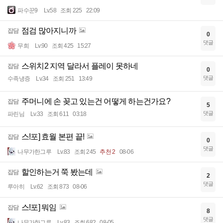
파수꾼9
Lv.58
조회 225
22:09
점검 많아지니까
잡담
0
댓글
무희
Lv.90
조회 425
15:27
스위치2 지역 달라서 플레이 못하네
잡담
0
댓글
수족냉증
Lv.34
조회 251
13:49
주머니에 손 꽂고 있는건 어떻게 하는건가요?
잡담
5
댓글
파린님
Lv.33
조회 611
03:18
스!포] 효월 본편 끝!
잡담
0
댓글
나무가한그루
Lv.83
조회 245
추천 2
08-06
할인하는거 쭉 봤는데
잡담
2
댓글
루아히
Lv.62
조회 873
08-06
스!포] 뭐임
잡담
8
댓글
나무가한그루
Lv.83
조회 682
08-05