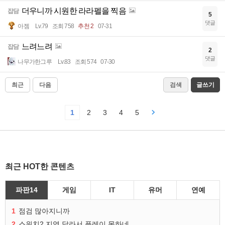
더우니까 시원한 라라펠을 찍음
잡담
5
댓글
아젬
Lv.79
조회 758
추천 2
07-31
느려느려
잡담
2
댓글
나무가한그루
Lv.83
조회 574
07-30
최근
다음
검색
글쓰기
1
2
3
4
5
최근 HOT한 콘텐츠
파판14
게임
IT
유머
연예
1
점검 많아지니까
2
스위치2 지역 달라서 플레이 못하네