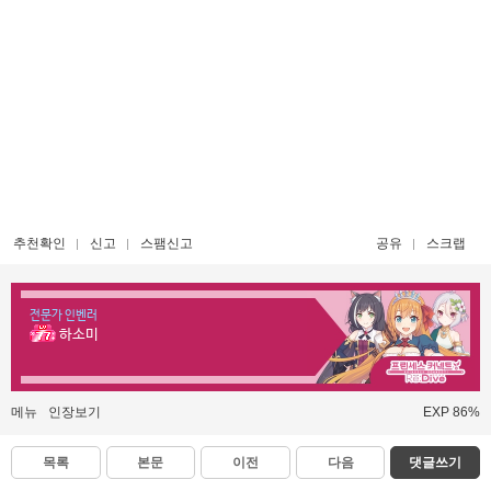
추천확인
신고
스팸신고
공유
스크랩
전문가 인벤러
하소미
메뉴
인장보기
EXP 86%
목록
본문
이전
다음
댓글쓰기