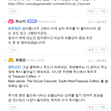
https://ffxiv.consolegameswiki.com/wiki/Occult_Crescent
답글
0
0
하소미
25-09-21 14:23
신고
|
공감 확인
@로링던
감사합니다! 그래서 이게 상자 위치를 다 돌아다녀도 없
는 곳도 있고 그랬던거군요...
링크가 위에 있는건 없어졌다고 뜨는데 보물상자 생성 조건
도 한 번 찾아보겠습니다!!
답글
0
0
로링던
25-09-21 16:22
신고
|
공감 확인
@하소미
그냥 클릭하니 주소가 바뀌네요; 첫번째꺼는 다 긁어서 주소
창에 복사 붙여넣기 해보세요. 아니면 두번째 주소에서 목차 9
번 Treasure Coffers ->
Main article: The Occult Crescent: South Horn/Treasure Coffers 를 클
릭해도 됩니다.
추가로 한번 필드에 나타난 보물상자는 상자를 열기 전까지 초승달
섬 인스턴스 나갔다 들어와도 위치와 수가 유지됩니다.
답글
0
0