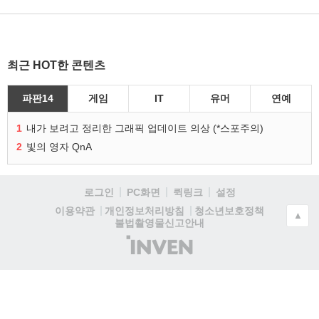
최근 HOT한 콘텐츠
파판14
게임
IT
유머
연예
1
내가 보려고 정리한 그래픽 업데이트 의상 (*스포주의)
2
빛의 영자 QnA
로그인
PC화면
퀵링크
설정
청소년보호정책
이용약관
개인정보처리방침
▲
불법촬영물신고안내
(주)
인
벤