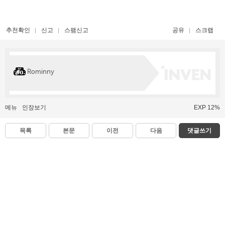
추천확인
신고
스팸신고
공유
스크랩
Rominny
메뉴
인장보기
EXP 12%
목록
본문
이전
다음
댓글쓰기