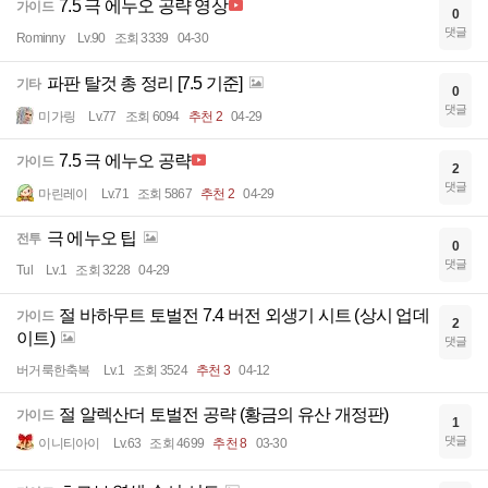
7.5 극 에누오 공략 영상
가이드
0
댓글
Rominny
Lv.90
조회 3339
04-30
파판 탈것 총 정리 [7.5 기준]
기타
0
댓글
미가링
Lv.77
조회 6094
추천 2
04-29
7.5 극 에누오 공략
가이드
2
댓글
마린레이
Lv.71
조회 5867
추천 2
04-29
극 에누오 팁
전투
0
댓글
Tul
Lv.1
조회 3228
04-29
절 바하무트 토벌전 7.4 버전 외생기 시트 (상시 업데
가이드
2
이트)
댓글
버거룩한축복
Lv.1
조회 3524
추천 3
04-12
절 알렉산더 토벌전 공략 (황금의 유산 개정판)
가이드
1
댓글
이니티아이
Lv.63
조회 4699
추천 8
03-30