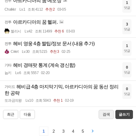
아르카디아의 꿈 메모장
전투
1
댓글
Chalkkr
Lv.1
조회 4112
추천 2
03-05
아르카디아의 꿈 헬퍼.
전투
3
댓글
젤리시
Lv.42
조회 11499
추천 6
03-03
헤비 영웅 4층 짤팁/정보 문서 (내용 추가)
전투
1
댓글
Ciriet
Lv.30
조회 5215
추천 3
02-25
헤비 경매팟 통계 (계속 갱신함)
기타
0
댓글
늅키
Lv.6
조회 5557
02-20
헤비급 4층 마지막기믹, 아르카디아의 꿈 동선 정리
가이드
0
한 공략
댓글
또과금의왕
Lv.10
조회 5043
추천 1
02-19
최근
다음
검색
글쓰기
1
2
3
4
5