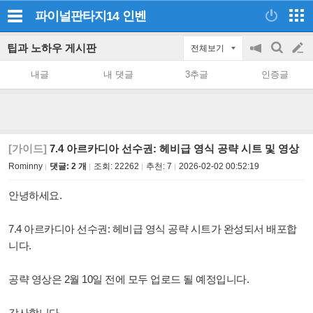
파이널판타지14
인벤
팁과 노하우 게시판
전체보기
공
검
글
지
색
내글
내 댓글
3추글
인증글
on/off
쓰
기
[가이드]
7.4 아르카디아 선수권: 헤비급 영식 공략 시트 및 영상
Rominny
댓글: 2 개
조회:
22262
추천:
7
2026-02-02 00:52:19
안녕하세요.
7.4 아르카디아 선수권: 헤비급 영식 공략 시트가 완성되서 배포합
니다.
공략 영상은 2월 10일 전에 모두 업로드 될 예정입니다.
감사합니다.