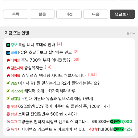
목록
본문
이전
다음
댓글보기
지금 뜨는 인벤
더보기+
[4]
룩삼 니니 초대석 안내
정보
[2]
FC온 호날두보고 실망하는 민교
클립
[56]
후닝 780억 부자 아니였음??
메이플
[14]
중상유저들
검은사막
[194]
☆무료☆ 템세팅 사이트 개발자입니다
메이플
여기서 R1 뭘 말하는거고 R2가 뭘말하는걸까요?
명조
캐릭터 소개 - 카가미하라 하루
아스오라
무한대 아난타 유출과 앞으로의 예상 (루머)
섭컬겜
62%할인!C2Y 퓨어 아쿠아 휩 클렌징 폼, 120ml, 4개
핫딜
스파클 천연암반수 500ml x 40개
핫딜
그랑블루 판타지 리링크 엔드리스 라그나로크 Granblue Fantasy Relink Endless Ragnarok
66,800원
7,000
특가
디제이맥스 리스펙트 V 아르케아 팩 DJMAX RESPECT V Arcaea Pack DLC
40%
11,880원
12%
특가