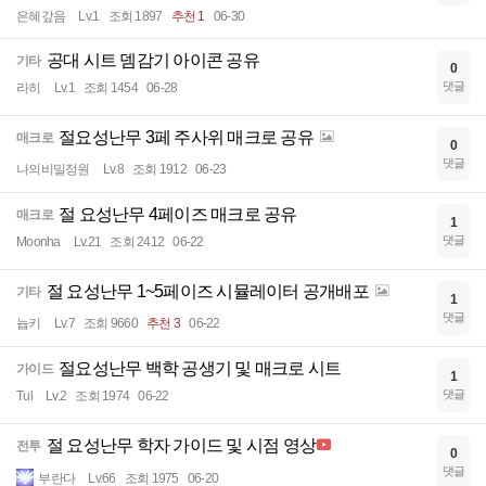
은혜갚음
Lv.1
조회 1897
추천 1
06-30
공대 시트 뎀감기 아이콘 공유
기타
0
댓글
라히
Lv.1
조회 1454
06-28
절요성난무 3페 주사위 매크로 공유
매크로
0
댓글
나의비밀정원
Lv.8
조회 1912
06-23
절 요성난무 4페이즈 매크로 공유
매크로
1
댓글
Moonha
Lv.21
조회 2412
06-22
절 요성난무 1~5페이즈 시뮬레이터 공개배포
기타
1
댓글
늅키
Lv.7
조회 9660
추천 3
06-22
절요성난무 백학 공생기 및 매크로 시트
가이드
1
댓글
Tul
Lv.2
조회 1974
06-22
절 요성난무 학자 가이드 및 시점 영상
전투
0
댓글
부란다
Lv.66
조회 1975
06-20