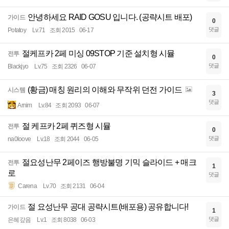
안녕하세요 RAID GOSU 입니다. (공략시트 배포)
가이드
0
댓글
Potatoy
Lv.71
조회 2015
06-17
절케프카 2페 미싱 09STOP 기준 설치형 시뮬
전투
0
댓글
Blackjyo
Lv.75
조회 2326
06-07
(황금) 매칭 원리의 이해와 무작위 던전 가이드
시스템
3
댓글
Arnim
Lv.84
조회 2093
06-07
절 케프카 2페 퀴즈형 시뮬
전투
0
댓글
na0loove
Lv.18
조회 2044
06-05
절요성난무 2페이즈 행방불명 기믹 슬라이드 + 매크
전투
1
로
댓글
Carena
Lv.70
조회 2131
06-04
절 요성난무 공대 공략시트(배포용) 공유합니다!
가이드
1
댓글
은혜갚음
Lv.1
조회 8038
06-03