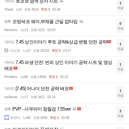
초코보 염색 순서 시트
가이드
1
댓글
Thewt
Lv.5
조회 3514
추천 3
03-28
모방세포 쉐어,부채꼴 근딜 업타임
전투
0
댓글
Neromus
Lv.13
조회 3223
03-25
7.45 상인이야기 루트 공략&상급 변형 던전 공략
가이드
1
댓글
이노하
Lv.27
조회 26150
추천 5
03-17
7.45 파생 던전: 번외 상인 이야기 공략 시트 및 영상
가이드
1
배포
댓글
Rominny
Lv.89
조회 14659
추천 2
03-15
[7.45] 어나더 던전 공략 배포
가이드
1
댓글
na0loove
Lv.17
조회 3411
03-14
PVP - 사무라이 참철검 7.55ver
전투
2
댓글
부란다
Lv.65
조회 6506
추천 2
03-06