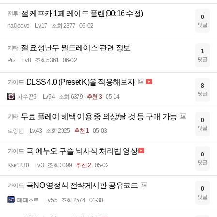
절 케프카 1페 레이드 플랜(00:16 수정)
전투
0
댓글
na0loove
Lv.17
조회 2377
06-02
절 요성난무 월드레이스 관련 정보
기타
1
댓글
Pitz
Lv.8
조회 5361
06-02
DLSS 4.0 (Preset K)을 적용해보자
가이드
8
댓글
파수꾼9
Lv.54
조회 6379
추천 3
05-14
무료 플레이 혜택 이용 중 의상/탈 것 등 구매 가능
기타
0
댓글
로링던
Lv.43
조회 2925
추천 1
05-03
극 에누오 구슬 뇌사식 처리법 영상
가이드
0
댓글
Kse1230
Lv.3
조회 3099
추천 2
05-02
극NO 영정식 전략게시판 공유코드
가이드
0
댓글
페페스트
Lv.55
조회 2574
04-30