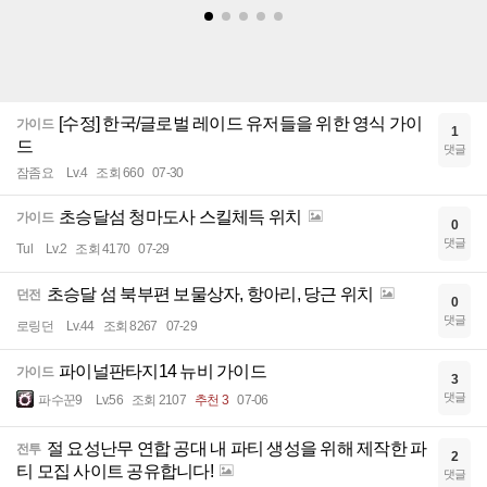
[수정] 한국/글로벌 레이드 유저들을 위한 영식 가이
가이드
1
드
댓글
잠좀요
Lv.4
조회 660
07-30
초승달섬 청마도사 스킬체득 위치
가이드
0
댓글
Tul
Lv.2
조회 4170
07-29
초승달 섬 북부편 보물상자, 항아리, 당근 위치
던전
0
댓글
로링던
Lv.44
조회 8267
07-29
파이널판타지14 뉴비 가이드
가이드
3
댓글
파수꾼9
Lv.56
조회 2107
추천 3
07-06
절 요성난무 연합 공대 내 파티 생성을 위해 제작한 파
전투
2
티 모집 사이트 공유합니다!
댓글