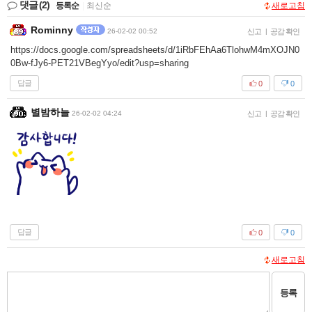
댓글
(2)
등록순
|
최신순
새로고침
Rominny
26-02-02 00:52
신고
|
공감 확인
https://docs.google.com/spreadsheets/d/1iRbFEhAa6TlohwM4mXOJN0
0Bw-fJy6-PET21VBegYyo/edit?usp=sharing
답글
0
0
별밤하늘
26-02-02 04:24
신고
|
공감 확인
답글
0
0
새로고침
등록