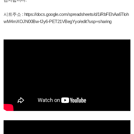
시트주소 : https://docs.google.com/spreadsheets/d/1iRbFEhAa6Tloh
wM4mXOJN00Bw-fJy6-PET21VBegYyo/edit?usp=sharing