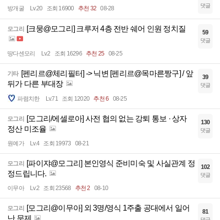
댓글
방개굴
Lv.20
조회 16900
추천 32
08-28
[크뭉@모그리] 크루저 4층 전반 쉐어 인원 정치질
모그리
59
댓글
땅다센모리
Lv.2
조회 16296
추천 25
08-25
[펜리르@체리필터] -> 닉변 [펜리르@목마른짱구] / 앞
기타
39
뒤가 다른 부대장
댓글
파렴치한
Lv.71
조회 12020
추천 6
08-25
[모그리/에셀로아] 사전 협의 없는 강퇴 통보 · 상자
모그리
130
정산 미조율
댓글
원예가
Lv.4
조회 19973
08-21
[파이쟈@모그리] 본인영식 준비미숙 및 사실관계 정
모그리
102
정드립니다.
댓글
이무아
Lv.2
조회 23568
추천 2
08-10
[모그리@이무아] 외 3명/영식 1주출 공대에서 일어
모그리
81
난 문제
댓글