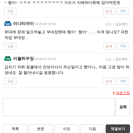
~ 형이~ ㅇㅈㄹ ㅋㅋㅋㅋㅋㅋㅋㅋ 가오가 지배하다못해 잡아먹힌듯
답글
1
0
이니티아이
26-06-20 18:16
신고
|
공감 확인
부대에 문제 일으켜놓고 부대장한테 형이~ 형이~...... 이게 맞나요? 극한
직업 부대장...
답글
0
0
이월하우징
26-06-20 22:00
신고
|
공감 확인
갑자기 저희 링쉘에서 안보이서서 무슨일이고 했더니,, 마음 고생 많이 하
셨네요. 잘 털어내시길 응원합니다.
답글
1
0
새로고침
등록
목록
본문
이전
다음
댓글보기