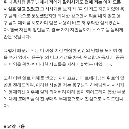
위 내용처럼 용구'님께서
저에게 알리시기도 전에 저는 이미 모든
사실을 알고 있었고
그 사사게를
보자 제 3자인 저도 지인이었던 용
구'님께 속으로 분노했었지만 최대한 참으면서 티를 내지 않고 용
구'님과 대화를 시도하며 얻은 내용이 바로 저 추악한 실체였습니
다. 결국 자신의 망언들로, 결국 자기 지인들까지 스스로 등 돌리게
만든 것입니다.
그렇기 때문에 저는 더 이상 이런 한심한 인간의 만행을 도저히 참
을
수가 없어서 용구'님의 디코 계정을 차단, 손절함과 동시에,
공공
의 이익을 위하여 이러한 사실들을 세상에 밝히는 바입니다.
또한 이번 일로 피해를 받으신 까마꼬꼬님과 로데라님께 위로의 말
씀을 전해드리며, 이러한 사실을 저는 용구님과 하비님께서 사사게
에 등재되신 이후에 알게 되어버려 미리
힘이 되어드리지 못한 부분
에 대해 로데라님의 전 부대의 부대장으로서 진심으로 사과드립니
다. ㅜㅜ
■ 요약 내용