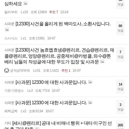
심하세요
댓글
틸러부위
Lv.15
조회 12469
추천 7
10-24
[12330] 사건을 올리게 된 백마도사, 소환사입니다.
사과문
60
댓글
스시시스
Lv.1
조회 15361
10-07
[12330] 사건 놈흐옙흐넹@펜리르, 견습@펜리르, 재
사과문
7
콜@펜리르, 엉망@펜리르, 공중제비@카벙클, 와수@톤
댓글
베리 님들의 작성글에 대한 무도가 입장 및 사과문
긁적긁적벅벅
Lv.51
조회 11421
추천 1
10-07
[사과문] 12330 에 대한 사과문입니다.
사과문
14
댓글
기뮤기뮤댄스
Lv.2
조회 7724
10-07
[사과문] 12330 에 대한 사과문입니다.
사과문
3
댓글
폐짝급짝
Lv.2
조회 8134
10-07
[세시@펜리르] 공대 내 비매너 행위 + 대타 미구인 선
기타
205