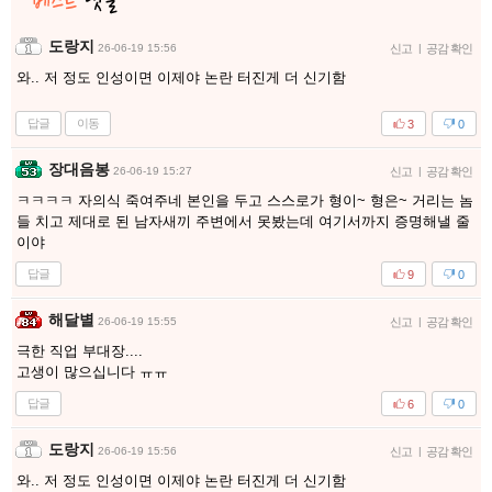
도랑지
26-06-19 15:56
신고
|
공감 확인
와.. 저 정도 인성이면 이제야 논란 터진게 더 신기함
답글
이동
3
0
장대음봉
26-06-19 15:27
신고
|
공감 확인
ㅋㅋㅋㅋ 자의식 죽여주네 본인을 두고 스스로가 형이~ 형은~ 거리는 놈
들 치고 제대로 된 남자새끼 주변에서 못봤는데 여기서까지 증명해낼 줄
이야
답글
9
0
해달별
26-06-19 15:55
신고
|
공감 확인
극한 직업 부대장....
고생이 많으십니다 ㅠㅠ
답글
6
0
도랑지
26-06-19 15:56
신고
|
공감 확인
와.. 저 정도 인성이면 이제야 논란 터진게 더 신기함