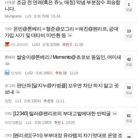
조금 전 연레(혹은 쥬노 매칭) 막넴 부분잠수 죄송합
사과문
1
니다.
댓글
Momijiorosi
Lv.5
조회 7506
01-14
온빈@톤베리 = 형준@모그리 = 예진@펜리르, 공대
기타
13
가입 사기 및 대타비 미반환 등
댓글
이니티아이
Lv.63
조회 32886
추천 3
11-28
쌀숭이@톤베리 / Memento@초코보 동일인, 여미새
톤베리
42
댓글
오쏘리
Lv.52
조회 16681
추천 18
11-16
판단좌 [달지누@카벙클] 꼬우면 차단 하지 말고 귓
모그리
50
보내
댓글
앙창
Lv.1
조회 15041
추천 9
11-11
[12340] 틸러@펜리르의 부대고발에대한 반박글
기타
61
댓글
마지막환상
Lv.1
조회 13409
추천 1
10-25
[펜리르] (구이) 부부대장 뮤라템의 자기멋대로 운영 조
기타
38