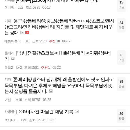
[사과문] [12368] 사건에 대한 사과문입니다.
사과문
15
댓글
퍼니짱
Lv.2
조회 5385
06-17
[용구’@톤베리/뚱뚱보@톤베리/Benika@초코보/켄시
기타
34
@모그리/민하비@톤베리] 지인플 및 제멋대로 취지 바꾸
댓글
는 공대
배롱배롱이
Lv.1
조회 9570
추천 18
06-17
[닉변] 잼결@초코보-> Ililliili@톤베리 ->치쥐@톤베
톤베리
0
리
댓글
윤율2
Lv.2
조회 5581
추천 1
05-22
[톤베리]양갱스터 님, 대체 왜 출발전에도 팟도 안파고
기타
89
묵묵부답, 다녀온 후에도 해명을 요구하니 묵묵부답이셨
댓글
는지 설명좀 들읍시다.
어전
Lv.16
조회 18787
03-25
[12356] 사건 마물런 채팅 기록
카벙클
30
댓글
택시더미
Lv.1
조회 12126
02-21