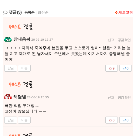
댓글
(9)
등록순
|
최신순
새로고침
장대음봉
26-06-19 15:27
신고
|
공감 확인
ㅋㅋㅋㅋ 자의식 죽여주네 본인을 두고 스스로가 형이~ 형은~ 거리는 놈
들 치고 제대로 된 남자새끼 주변에서 못봤는데 여기서까지 증명해낼 줄
이야
답글
이동
9
0
해달별
26-06-19 15:55
신고
|
공감 확인
극한 직업 부대장....
고생이 많으십니다 ㅠㅠ
답글
이동
6
0