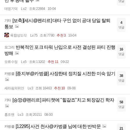
언 후 공대 탈주
댓글
데뎅기덕
Lv.2
조회 22664
10-04
[보축][세시@펜리르] 대타 구인 없이 공대 당일 탈퇴
기타
4
통보
댓글
육합성도각
Lv.75
조회 7780
추천 3
10-04
반복적인 포크 타워 난입으로 사전 결성된 파티 진행
모그리
16
방해
댓글
오류수정
Lv.5
조회 13202
추천 11
09-22
[종지부@카벙클] 사장한테 정치질 시전한 미숙 암기
카벙클
38
댓글
세라핌의위안
Lv.3
조회 16463
추천 10
09-08
[승깡@펜리르] 파티챗에 "힐갈죠"치고 퇴장갈긴 학자
기타
58
댓글
홍조맨
Lv.3
조회 20211
08-30
[12295] 사건 천사@카벙클 님에 대한 반박문
카벙클
21