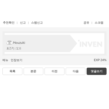
추천확인
신고
스팸신고
공유
스크랩
Houzuki
호즈키 | 宝月
메뉴
인장보기
EXP 24%
목록
본문
이전
다음
댓글쓰기