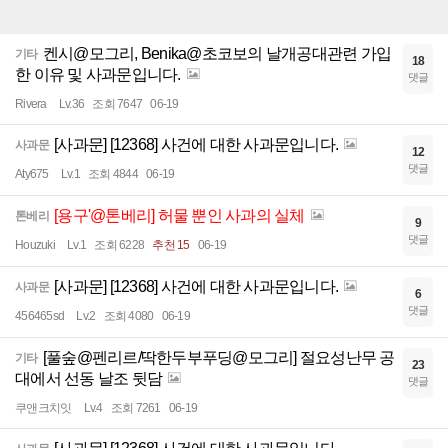
켄시@모그리, Benika@초코보의 날개공대관련 가입
기타
18
한 이유 및 사과문입니다.
댓글
Rivera
Lv.36
조회 7647
06-19
[사과문] [12368] 사건에 대한 사과문입니다.
사과문
12
댓글
Aty675
Lv.1
조회 4844
06-19
[용구'@톤베리] 허물 뿐인 사과의 실체
톤베리
9
댓글
Houzuki
Lv.1
조회 6228
추천 15
06-19
[사과문] [12368] 사건에 대한 사과문입니다.
사과문
6
댓글
456465sd
Lv.2
조회 4080
06-19
[풀숲@펜리르/딱한두부푸딩@모그리] 절요성난무 공
기타
23
대에서 선동 날조 뒷담
댓글
쿠앤크치잇
Lv.4
조회 7261
06-19