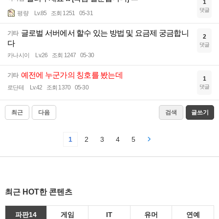
1
댓글
평량
Lv.85
조회 1251
05-31
글로벌 서버에서 할수 있는 방법 및 요금제 궁금합니
기타
2
다
댓글
카나시이
Lv.26
조회 1247
05-30
예전에 누군가의 칭호를 봤는데
기타
1
댓글
로단테
Lv.42
조회 1370
05-30
최근
다음
검색
글쓰기
1
2
3
4
5
최근 HOT한 콘텐츠
파판14
게임
IT
유머
연예