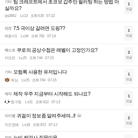
팀 크래프트에서 초코보 갑주만 필러팅 하는 방법 아
기타
1
실까요?
댓글
cjs2682
Lv.13
조회 520
07-22
7.5 극이상 갈려면 도핑??
던전
1
댓글
레웅이1
Lv.34
조회 782
07-19
쿠로의 공상수첩은 레벨이 고정인가요?
퀘스트
2
댓글
카모린
Lv.25
조회 744
07-15
모험록 사용한 유저입니다
기타
1
댓글
예심
Lv.25
조회 784
07-15
제작 우주 지금부터 시작해도 되나요?
제작
1
댓글
힝구링
Lv.31
조회 822
07-13
귀걸이 정보좀 알려주세여...!!
아이템
2
댓글
치킨깡패
Lv.18
조회 872
07-12
뉴비 쌍검사 질문이용
직업