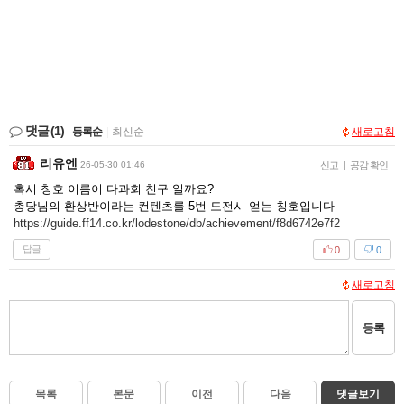
댓글
(1)
등록순
|
최신순
새로고침
리유엔
26-05-30 01:46
신고
|
공감 확인
혹시 칭호 이름이 다과회 친구 일까요?
총당님의 환상반이라는 컨텐츠를 5번 도전시 얻는 칭호입니다
https://guide.ff14.co.kr/lodestone/db/achievement/f8d6742e7f2
답글
0
0
새로고침
등록
목록
본문
이전
다음
댓글보기