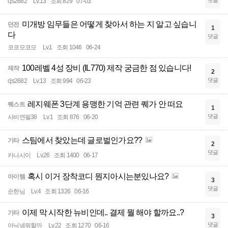
댓글
cjs2682
Lv.13
조회 829
07-03
미개방 임무들은 어떻게 찾아서 하는 지 알고 싶습니
던전
1
다
댓글
코코모코모
Lv.1
조회 1046
06-24
100레벨 4성 장비 (IL770) 제작 궁금한 점 있습니다!
제작
2
댓글
cjs2682
Lv.13
조회 994
06-23
레지웨폰 3단계 용맹한 기억 관련 퀘가 안 떠요
퀘스트
1
댓글
사비연필38
Lv.1
조회 876
06-20
스팀에서 찾았는데 글로벌인가요??
기타
2
댓글
카나시이
Lv.26
조회 1400
06-17
혹시 이거 장착코디 뭔지아시는분있나요?
아이템
3
댓글
순한님
Lv.4
조회 1326
06-16
이제 막 시작한 뉴비인데.. 결제 뭘 해야 할까요..?
기타
3
댓글
아닉넴뭐할까
Lv.22
조회 1270
06-16