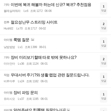
이번에 복귀 해볼까 하는데 신규? 복귀? 추천점용
기타
1
댓글
블래살려줘라
Lv.6
조회 1272
06-06
절요성난무 스트리밍 사이트
전투
2
댓글
Hush02
Lv.70
조회 1717
06-02
룩템 질문
아이템
1
댓글
낮밤밤밤
Lv.1
조회 1399
06-01
장비 미리보기할때 따로 밖에 못하나요?
기타
2
댓글
미아안아
Lv.36
조회 1124
06-01
우대서버 주기?와 생활 렙업 관련 질문드립니다.
직업
1
댓글
비루마루
Lv.24
조회 1182
06-01
장비 파밍 문의
아이템
1
댓글
유라시오
Lv.37
조회 1195
06-01
알려주세요 !!! [룩템 질문입니다]
아이템