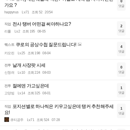
0
가요 ?
댓글
happynus
Lv.71
조회 52
20:54
전사 탱버 어떤걸 써야하나요?
직업
2
댓글
리룰
Lv.2
조회 195
08-05
쿠로의 공상수첩 질문드립니다!
퀘스트
4
댓글
카모린
Lv.25
조회 198
08-04
날개 사장팟 시세
전투
0
댓글
신청려
Lv.10
조회 224
08-03
절에덴 가고싶은데
전투
1
댓글
고양빔
Lv.14
조회 325
08-01
포지션별로 하나씩은 키우고싶은데 탱커 추천해주세
직업
1
요!
댓글
큐티공주
Lv.71
조회 524
07-28