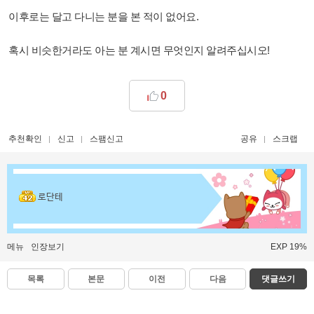
이후로는 달고 다니는 분을 본 적이 없어요.
혹시 비슷한거라도 아는 분 계시면 무엇인지 알려주십시오!
0
추천확인
신고
스팸신고
공유
스크랩
로단테
메뉴
인장보기
EXP 19%
목록
본문
이전
다음
댓글쓰기