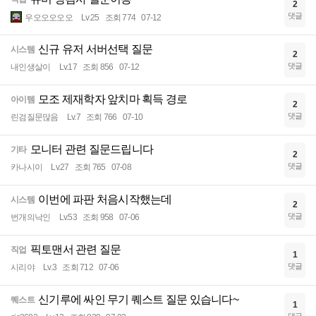
2
댓글
우오오오오오
Lv.25
조회 774
07-12
신규 유저 서버선택 질문
시스템
2
댓글
내인생살이
Lv.17
조회 856
07-12
모조 제재학자 앞치마 획득 경로
아이템
2
댓글
린검질문많음
Lv.7
조회 766
07-10
모니터 관련 질문드립니다
기타
2
댓글
카나시이
Lv.27
조회 765
07-08
이번에 파판 처음시작했는데
시스템
2
댓글
번개의낙인
Lv.53
조회 958
07-06
픽토맨서 관련 질문
직업
1
댓글
시리야
Lv.3
조회 712
07-06
신기루에 싸인 무기 퀘스트 질문 있습니다~
퀘스트
1