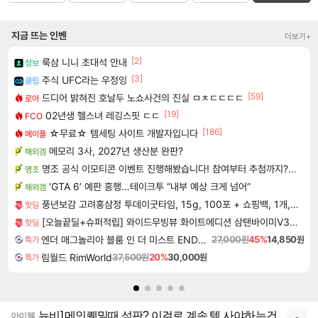
지금 뜨는 인벤
더보기+
[2]
룩삼 니니 초대석 안내
정보
[3]
주식 UFC라는 우정잉
클립
[59]
드디어 밝혀진 호날두 노쇼사건의 진실 ㅁㅊㄷㄷㄷㄷ
로아
[19]
02년생 헬스녀 레깅스핏 ㄷㄷ
FCO
[186]
☆무료☆ 템세팅 사이트 개발자입니다
메이플
메모리 3사, 2027년 생산분 완판?
해외겜
명조 공식 이모티콘 이벤트 진행해봤습니다! 참여부터 추첨까지????
명조
‘GTA 6’ 예판 흥행…테이크투 “내부 예상 크게 넘어”
해외겜
풍년보감 고려홍삼정 투데이굿타임, 15g, 100포 + 쇼핑백, 1개, 1세트
핫딜
[오늘끝딜+슈퍼적립] 와이드무빙뷰 화이트에디션 삼탠바이미V3 셋트 QLED 109cm(43인치) UHD 4K 스마트 이동식 TV 유압식 높이조절 중소바이미 자가설치
핫딜
엔더 매그놀리아 블룸 인 더 미스트 ENDER MAGNOLIA Bloom in the Mist
27,000원
45%
14,850원
특가
림월드 RimWorld
37,500원
20%
30,000원
특가
뉴비] 메인퀘밀때 석판? 이걸로 계속 템 사야하는건
아이템