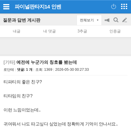
파이널판타지14
인벤
질문과 답변 게시판
전체보기
공
검
글
지
색
내글
내 댓글
3추글
인증글
on/off
쓰
기
[기타]
예전에 누군가의 칭호를 봤는데
로단테
댓글: 1 개
조회:
1369
2026-05-30 00:27:33
티파티의 좋은 친구?
티타임의 친구?
이런 느낌이었는데..
귀여워서 나도 따고싶다 싶었는데 정확하게 기억이 안나서요..