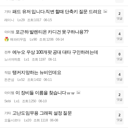
패드 유저 입니다.직변 할때 단축키 질문 드려요
기타
2
댓글
래이니
Lv.29
조회 1017
06-15
포근햐 발렌티온 카디건 못구하나용??
아이템
4
댓글
해파리무침
Lv.90
조회 1206
06-14
에누오 우상 100개팟 공대 대타 구인하려는데
전투
0
댓글
뇨녀여햐효
Lv.1
조회 1197
06-11
탱커지망하는 뉴비인데요
직업
4
댓글
돈큰섬
Lv.52
조회 1432
06-11
이 장비들 이름을 찾습니다ㅠㅠ
아이템
2
댓글
Sebi
Lv.1
조회 1250
06-10
고난도임무용 그래픽 설정 질문
기타
2
댓글
요들시르다
Lv.20
조회 1118
06-08