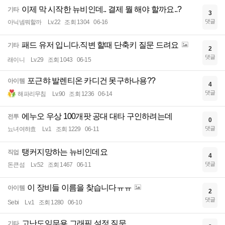
이제 막 시작한 뉴비인데.. 결제 뭘 해야 할까요..?
기타
3
댓글
아닉넴뭐할까
Lv.22
조회 1304
06-16
패드 유저 입니다.직변 할때 단축키 질문 드려요
기타
2
댓글
래이니
Lv.29
조회 1043
06-15
포근햐 발렌티온 카디건 못구하나용??
아이템
4
댓글
해파리무침
Lv.90
조회 1236
06-14
에누오 우상 100개팟 공대 대타 구인하려는데
전투
0
댓글
뇨녀여햐효
Lv.1
조회 1229
06-11
탱커지망하는 뉴비인데요
직업
4
댓글
돈큰섬
Lv.52
조회 1467
06-11
이 장비들 이름을 찾습니다ㅠㅠ
아이템
2
댓글
Sebi
Lv.1
조회 1280
06-10
고난도임무용 그래픽 설정 질문
기타