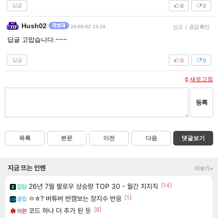
답글
0
0
Hush02
26-06-02 13:16
신고
|
공감 확인
답글 고맙습니다.~~~
답글
0
0
새로고침
등록
목록
본문
이전
다음
댓글보기
지금 뜨는 인벤
더보기+
[14]
26년 7월 팔로우 상승량 TOP 30 - 월간 치지직
잡담
[1]
ㅇㅎ? 버튜버 반캠보는 장지수 반응
클립
[8]
코드 하나 더 추가 된 듯
이환