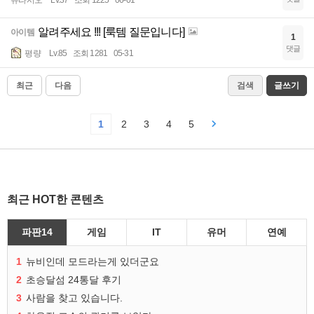
유라시오
Lv.37
조회 1225
06-01
알려주세요 !!! [룩템 질문입니다]
아이템
1
댓글
평량
Lv.85
조회 1281
05-31
최근
다음
검색
글쓰기
1
2
3
4
5
최근 HOT한 콘텐츠
파판14
게임
IT
유머
연예
1
뉴비인데 모드라는게 있더군요
2
초승달섬 24통달 후기
3
사람을 찾고 있습니다.