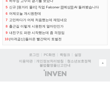
4
하우징 고수의 광기를 보았다
5
신규 [원거리 물리] 직업 Falconer [[[예상]]] AI 돌려봤습니다
6
어제오늘 개시원한데
7
고민하다가 어제 처음했는데 재밌네요
8
출근길 이렇게 시원한게 얼마만인가
9
내친구도 파판 시작했는데 좀 걱정임
10
(마격굽신)돌아온 빨간딱지 토벌전
로그인
PC화면
퀵링크
설정
청소년보호정책
이용약관
개인정보처리방침
▲
불법촬영물신고안내
(주)
인
벤