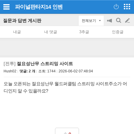
파이널판타지14
인벤
질문과 답변 게시판
전체보기
공
검
글
지
색
내글
내 댓글
3추글
인증글
on/off
쓰
기
[전투]
절요성난무 스트리밍 사이트
Hush02
댓글: 2 개
조회:
1744
2026-06-02 07:48:04
오늘 오픈되는 절요성난무 월드퍼클팀 스트리밍 사이트주소가 어
디인지 알 수 있을까요?