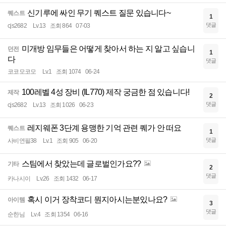
신기루에 싸인 무기 퀘스트 질문 있습니다~
퀘스트
1
댓글
cjs2682
Lv.13
조회 864
07-03
미개방 임무들은 어떻게 찾아서 하는 지 알고 싶습니
던전
1
다
댓글
코코모코모
Lv.1
조회 1074
06-24
100레벨 4성 장비 (IL770) 제작 궁금한 점 있습니다!
제작
2
댓글
cjs2682
Lv.13
조회 1026
06-23
레지웨폰 3단계 용맹한 기억 관련 퀘가 안 떠요
퀘스트
1
댓글
사비연필38
Lv.1
조회 905
06-20
스팀에서 찾았는데 글로벌인가요??
기타
2
댓글
카나시이
Lv.26
조회 1432
06-17
혹시 이거 장착코디 뭔지아시는분있나요?
아이템
3
댓글
순한님
Lv.4
조회 1354
06-16