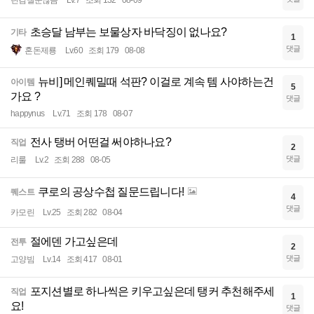
린검질문많음
Lv.7
조회 132
08-09
초승달 남부는 보물상자 바닥징이 없나요?
기타
1
댓글
혼돈제룡
Lv.60
조회 179
08-08
뉴비] 메인퀘밀때 석판? 이걸로 계속 템 사야하는건
아이템
5
가요 ?
댓글
happynus
Lv.71
조회 178
08-07
전사 탱버 어떤걸 써야하나요?
직업
2
댓글
리룰
Lv.2
조회 288
08-05
쿠로의 공상수첩 질문드립니다!
퀘스트
4
댓글
카모린
Lv.25
조회 282
08-04
절에덴 가고싶은데
전투
2
댓글
고양빔
Lv.14
조회 417
08-01
포지션별로 하나씩은 키우고싶은데 탱커 추천해주세
직업
1
요!
댓글