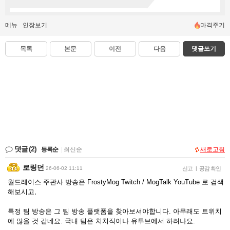
메뉴
인장보기
마격주기
목록
본문
이전
다음
댓글쓰기
댓글
(2)
등록순
|
최신순
새로고침
로링던
26-06-02 11:11
신고
|
공감 확인
월드레이스 주관사 방송은 FrostyMog Twitch / MogTalk YouTube 로 검색
해보시고,
특정 팀 방송은 그 팀 방송 플랫폼을 찾아보셔야합니다. 아무래도 트위치
에 많을 것 같네요. 국내 팀은 치치직이나 유투브에서 하려나요.