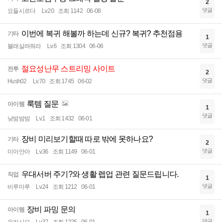
2
댓글
요들시르다
Lv.20
조회 1142
06-08
이번에 복귀 해볼까 하는데 신규? 복귀? 추천점용
기타
1
댓글
블래살려줘라
Lv.6
조회 1304
06-06
절요성난무 스트리밍 사이트
전투
2
댓글
Hush02
Lv.70
조회 1745
06-02
룩템 질문
아이템
1
댓글
낮밤밤밤
Lv.1
조회 1432
06-01
장비 미리보기할때 따로 밖에 못하나요?
기타
2
댓글
미아안아
Lv.36
조회 1149
06-01
우대서버 주기?와 생활 렙업 관련 질문드립니다.
직업
1
댓글
비루마루
Lv.24
조회 1212
06-01
장비 파밍 문의
아이템
1
댓글