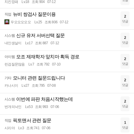
댓글
치킨깡패
Lv.18
조회 904
07-12
뉴비 쌍검사 질문이용
직업
2
댓글
우오오오오오
Lv.25
조회 806
07-12
신규 유저 서버선택 질문
시스템
2
댓글
내인생살이
Lv.17
조회 887
07-12
모조 제재학자 앞치마 획득 경로
아이템
2
댓글
린검질문많음
Lv.7
조회 792
07-10
모니터 관련 질문드립니다
기타
2
댓글
카나시이
Lv.27
조회 795
07-08
이번에 파판 처음시작했는데
시스템
2
댓글
번개의낙인
Lv.53
조회 993
07-06
픽토맨서 관련 질문
직업
1
댓글
시리야
Lv.3
조회 741
07-06