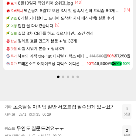
[43]
8월10일자 직업 티어 순위표.jpg
로아
[18]
넥슨옵치 8월12 오전 3시 첫 접속시 신화 프리즘 60개 선물!
오버워치
6개월 기다렸다… 드디어 도착한 치사 메신저백! 실물 후기
명조
[2]
합천 을 다녀왔습니다
여행
실팰 3차 CBT를 하고 싶으시다면...조건 정리
실팰
질레트 호환 면도기 본품 + 날 32개
핫딜
리셀 샤워기 본품 + 필터3개
핫딜
하늘의 궤적 the 1st 디지털 디럭스 에디션 Sora no Kiseki the 1st Digital Deluxe Edition
114,500원
50%
57,250원
특가
드래곤소드 어웨이크닝 디럭스 에디션 DragonSword Awakening Deluxe Edition
10%
49,500원
10%
특가
초승달섬 마의탑 일반 서포트잡 필수인게 있나요?
기타
1
댓글
사린화
Lv.41
조회 35
00:29
무인도 질문드려요ㅜㅜ
퀘스트
2
댓글