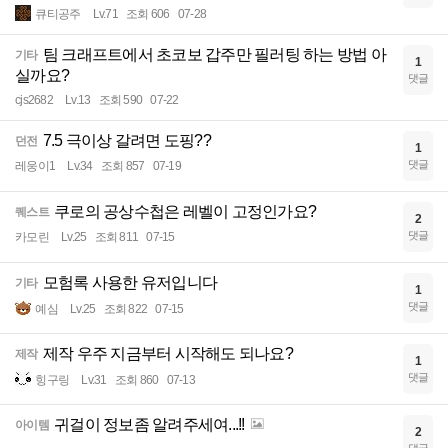
큐티공주
Lv.71
조회 606
07-28
팀 크래프트에서 초코보 갑주만 필러팅 하는 방법 아
기타
1
실까요?
댓글
cjs2682
Lv.13
조회 590
07-22
7.5 극이상 갈려면 도핑??
던전
1
댓글
레웅이1
Lv.34
조회 857
07-19
쿠로의 공상수첩은 레벨이 고정인가요?
퀘스트
2
댓글
카모린
Lv.25
조회 811
07-15
모험록 사용한 유저입니다
기타
1
댓글
예심
Lv.25
조회 822
07-15
제작 우주 지금부터 시작해도 되나요?
제작
1
댓글
힝구링
Lv.31
조회 860
07-13
귀걸이 정보좀 알려주세여...!!
아이템
2