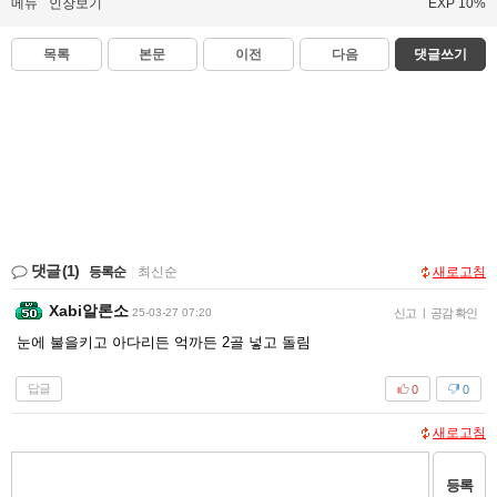
메뉴
인장보기
EXP 10%
목록
본문
이전
다음
댓글쓰기
댓글
(1)
등록순
|
최신순
새로고침
Xabi알론소
25-03-27 07:20
신고
|
공감 확인
눈에 불을키고 아다리든 억까든 2골 넣고 돌림
답글
0
0
새로고침
등록