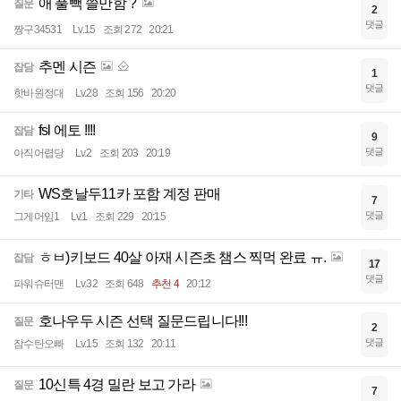
애 풀빽 쓸만함 ?
질문
2
댓글
짱구34531
Lv.15
조회 272
20:21
추멘 시즌
잡담
1
댓글
핫바원정대
Lv.28
조회 156
20:20
fsl 에토 !!!!
잡담
9
댓글
아직어렵당
Lv.2
조회 203
20:19
WS호날두11카 포함 계정 판매
기타
7
댓글
그게머임1
Lv.1
조회 229
20:15
ㅎㅂ)키보드 40살 아재 시즌초 챔스 찍먹 완료 ㅠ.
잡담
17
댓글
파워슈터맨
Lv.32
조회 648
추천 4
20:12
호나우두 시즌 선택 질문드립니다!!!
질문
2
댓글
잠수탄오빠
Lv.15
조회 132
20:11
10신특 4경 밀란 보고 가라
질문
7