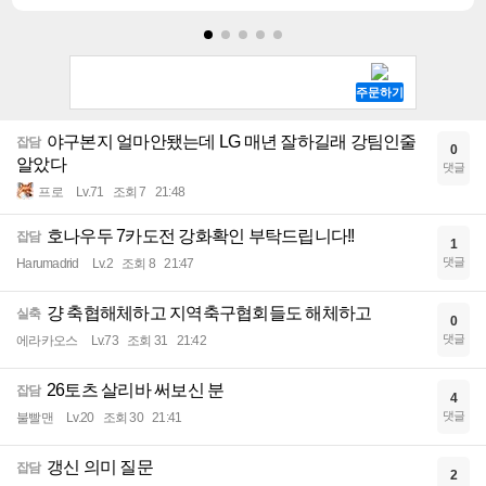
야구본지 얼마안됐는데 LG 매년 잘하길래 강팀인줄
잡담
0
알았다
댓글
프로
Lv.71
조회 7
21:48
호나우두 7카도전 강화확인 부탁드립니다!!
잡담
1
댓글
Harumadrid
Lv.2
조회 8
21:47
걍 축협해체하고 지역축구협회들도 해체하고
실축
0
댓글
에라카오스
Lv.73
조회 31
21:42
26토츠 살리바 써보신 분
잡담
4
댓글
불빨맨
Lv.20
조회 30
21:41
갱신 의미 질문
잡담
2