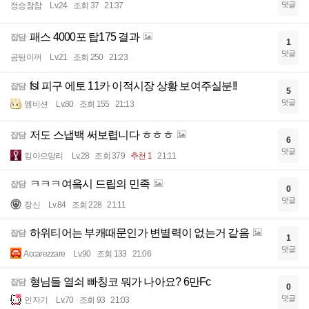
댓글
정승참참
Lv.24
조회 37
21:37
패스 4000포 탑175 결과
잡담
1
댓글
곰팅이꺼
Lv.21
조회 250
21:23
fsl 피구 에토 11카 이적시장 상황 보여주실분!!
잡담
5
댓글
엠비션
Lv.80
조회 155
21:13
저도 스냅백 써보렵니다 ㅎㅎㅎ
잡담
6
댓글
킹아으앙리
Lv.28
조회 379
추천 1
21:11
ㅋㅋㅋ여읔시 드립의 민족
잡담
0
댓글
장신
Lv.84
조회 228
21:11
하위티어는 부캐때문인가 변별력이 없는거 같음
잡담
1
댓글
Accarezzare
Lv.90
조회 133
21:06
형님들 열쇠 빠칭코 뭐가 나아요? 6만Fc
잡담
0
댓글
인자기
Lv.70
조회 93
21:03