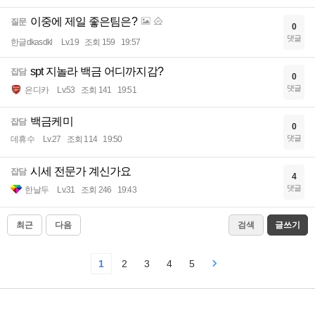
이중에 제일 좋은팀은?
질문
0
댓글
한글dkasdkl
Lv.19
조회 159
19:57
spt 지놀라 백금 어디까지감?
잡담
0
댓글
은디카
Lv.53
조회 141
19:51
백금케미
잡담
0
댓글
데휴수
Lv.27
조회 114
19:50
시세 전문가 계신가요
잡담
4
댓글
한날두
Lv.31
조회 246
19:43
최근
다음
검색
글쓰기
1
2
3
4
5