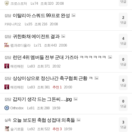
댓글
크로스포처
Lv.74
조회 320
20:08
이탈리아 스쿼드 99프로 완성
잡담
2
댓글
카테나치오
Lv.35
조회 216
20:08
귀한화채 에이전트 결과
잡담
4
댓글
펩과르디올라
Lv.71
조회 443
20:06
런던 4위 멤버들 전부 군대 가즈아 ㅋㅋㅋㅋㅋㅋ
잡담
0
댓글
해린해린
Lv.83
조회 371
20:02
상상이상으로 정신나간 축구협회 근황 ㅋ
잡담
0
댓글
해린해린
Lv.83
조회 381
추천 1
20:00
갑자기 생각 드는 그돈씨….jpg
잡담
0
댓글
Orthodox
Lv.81
조회 288
19:59
오늘 보도된 축협 성접대 의혹들
실축
3
댓글
슬기로움
Lv.92
조회 522
추천 3
19:59