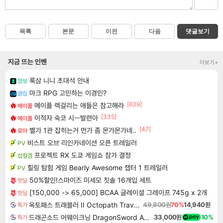
목록
본문
이전
다음
댓글보기
지금 뜨는 인벤
더보기+
룩삼 니니 초대석 안내
정보
마크 RPG 고민하는 이경민?
클립
[639]
메이플 렉걸리는 애들은 참고해라
메이플
[335]
이적자 숙코 시ㅡ발련아
메이플
[47]
벨가 1관 잡히는거 먼가 좀 몬가몬가네..
로아
비스트 오브 리인카네이션 오픈 트레일러
PV
프로젝트 RX 도쿄 게임쇼 참가 결정
섭컬겜
힐링 탐험 게임 Bearly Awesome 챕터 1 트레일러
PV
50%할인!스마이즈 미세모 칫솔 16개입 세트
핫딜
[150,000 -> 65,000] BCAA 글레이셜 그레이프 745g x 2개
핫딜
옥토패스 트래블러 II Octopath Traveler II
49,800원
70%
14,940원
특가
드래곤소드 어웨이크닝 DragonSword Awakening
33,000원
10%
특가