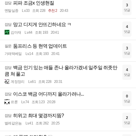
피파 조금x 인생현질
잡담
3
댓글
멘탈실종
Lv.33
조회 228
추천 2
20:43
망고 디지게 안뜨긴하네요 ㅋ
잡담
4
댓글
김마재
Lv.44
조회 193
20:41
둠프리스 등 현역 업데이트
질문
3
댓글
가래떡베일
Lv.14
조회 193
20:41
백금 인기 있는 애들 존나 올라가겠네 일주일 쥐좃만
잡담
4
큼 쳐 풀고
댓글
계정정리
Lv.61
조회 228
20:31
이스코 백금 어디까지 올라가려나...
잡담
0
댓글
르룬
Lv.74
조회 123
20:28
히위고 최대 몇경까지뜸?
잡담
2
댓글
벌레같은놈
Lv.41
조회 262
20:25