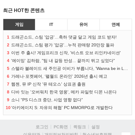
최근 HOT한 콘텐츠
게임
IT
유머
연예
1
드래곤소드, 스팀 '압긍'…축하 댓글 달고 게임 코드 받자!
2
드래곤소드, 스팀 평가 '압긍'...누적 판매량 20만장 돌파
3
이번 주 출시! 게임프리크 신작, '비스트 오브 리인카네이션'
4
'에이밍' 김하람, "팀 내 갈등 반성... 끝까지 뛰고 싶었다"
5
스텔라 블레이드 새 주인공 이비가 부릅니다, 'Wanna be in LOVE' 뮤비 공개
6
가레나·포켓페어, ‘팰월드 온라인’ 2026년 출시 예고
7
웹젠, 뮤 IP 신작 '뮤 테오스' 상표권 출원
8
디바 잇는 '오버워치 한국 영웅', 메카 파일럿 디몬 나온다
9
소니 “PS 디스크 중단, 사업 영향 없다”
10
‘아키에이지 S: 자유의 해협’ PC MMORPG로 개발한다
로그인
PC화면
퀵링크
설정
청소년보호정책
이용약관
개인정보처리방침