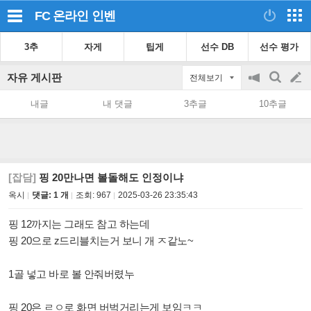
FC 온라인
인벤
3추
자게
팁게
선수 DB
선수 평가
자유 게시판
전체보기
공
검
글
지
색
내글
내 댓글
3추글
10추글
on/off
쓰
기
[잡담]
핑 20만나면 볼돌해도 인정이냐
옥시
댓글: 1 개
조회:
967
2025-03-26 23:35:43
핑 12까지는 그래도 참고 하는데
핑 20으로 z드리블치는거 보니 개 ㅈ같노~
1골 넣고 바로 볼 안줘버렸누
핑 20은 ㄹㅇ로 화면 버벅거리는게 보임ㅋㅋ