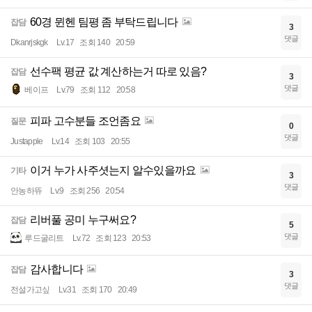
60경 뮌헨 팀평 좀 부탁드립니다
잡담
3
댓글
Dkanrjskgk
Lv.17
조회 140
20:59
선수팩 평균 값 계산하는거 따로 있음?
잡담
3
댓글
베이프
Lv.79
조회 112
20:58
피파 고수분들 조언좀요
질문
0
댓글
Justapple
Lv.14
조회 103
20:55
이거 누가 사주셧는지 알수있을까요
기타
3
댓글
안농하뜌
Lv.9
조회 256
20:54
리버풀 공미 누구써요?
잡담
5
댓글
루드굴리트
Lv.72
조회 123
20:53
감사합니다
잡담
3
댓글
전설가고싶
Lv.31
조회 170
20:49