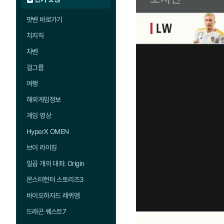
팟벤 바로가기
치지직
차벤
걸그룹
여행
해외게임정보
게임 영상
HyperX OMEN
브이 라이징
일곱 개의 대죄: Origin
몬스터헌터 스토리즈3
바이오하자드 레퀴엠
드래곤 퀘스트7