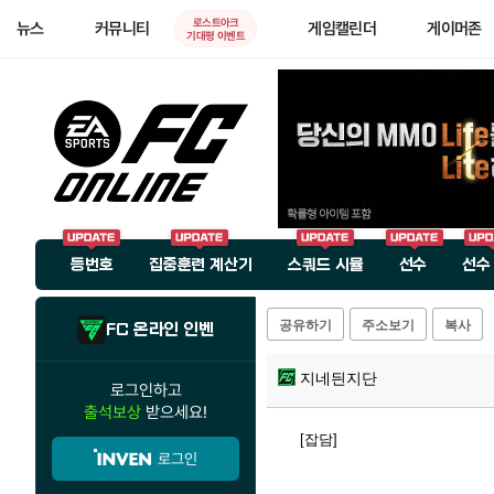
로스트아크
뉴스
커뮤니티
게임캘린더
게이머존
기대평 이벤트
등번호
집중훈련 계산기
스쿼드 시뮬
선수
선수
공유하기
주소보기
복사
FC 온라인 인벤
지네듼지단
로그인하고
출석보상
받으세요!
[잡담]
로그인