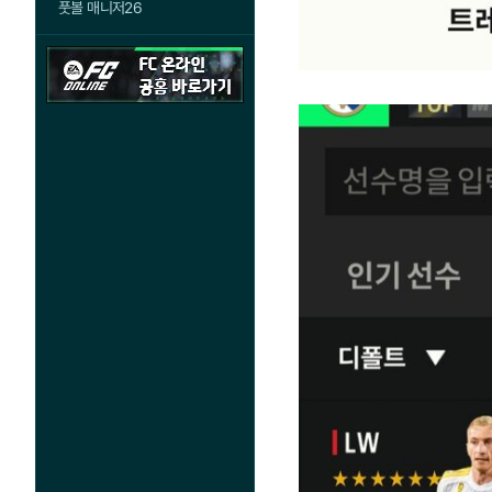
풋볼 매니저26