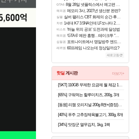
8월 28일 넷플릭스에서 예고편 공개 예정
GTA6
메모리 3사, 2027년 생산분 완판?
해외겜
실버 팰리스 CBT 화제의 순간·후기 모음
실팰
1세대 K7 3.5NA인데 LF쏘나타 2.0NA 기변하면 유류비 절약이 얼마나 될까요..?
차벤
'하늘 위의 공포' 도전과제 달성법
비스트
‘GTA 6’ 예판 흥행…테이크투 “내부 예상 크게 넘어”
해외겜
포트나이트에서 명일방주 엔드필드 [펠리카] 판매 예정
섭컬겜
60프레임 나오는데 정상일까요?
레퀴엠
새로고침
핫딜
게시판
더보기+
[SKT] 110GB 무제한 요금제 월 체감 15,000원 | 약정 없음 + 첫 달 전액 환급 + 티빙 무료 + 2만 추가 지급(첫 달)
[65%] 구워먹는 할루미치즈, 200g, 3개
[동원] 리챔 오리지널 200g 8캔+(증정)리챔 프로틴 200g 1캔 외 오리지널/오믈레햄/더블라이트
[40%] 푸주 고추장제육불고기, 300g, 8개
[34%] 맛장군 열무김치, 1kg, 1팩