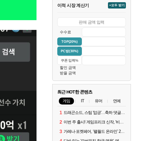
이적 시장 계산기
+모두 받기
수수료
TOP(20%)
PC방(30%)
할인 금액
받을 금액
최근 HOT한 콘텐츠
게임
IT
유머
연예
1
드래곤소드, 스팀 '압긍'…축하 댓글 달고 게임 코드 받자!
2
이번 주 출시! 게임프리크 신작, '비스트 오브 리인카네이션'
3
가레나·포켓페어, ‘팰월드 온라인’ 2026년 출시 예고
4
디바 잇는 '오버워치 한국 영웅', 메카 파일럿 디몬 나온다