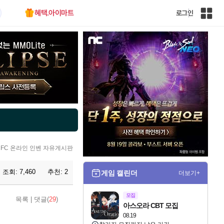
혜택.아이마트
로그인
인
벤
전
체
사
이
트
맵
FC 온라인 인벤 자유게시판
조회:
7,460
추천:
2
게임 캘린더
더보기+
모집
목록
|
댓글(
29
)
아스오라 CBT 모집
08.19