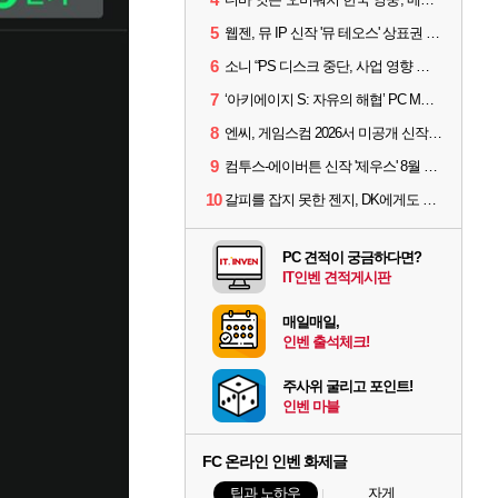
5
웹젠, 뮤 IP 신작 '뮤 테오스' 상표권 출원
6
소니 “PS 디스크 중단, 사업 영향 없다”
7
‘아키에이지 S: 자유의 해협’ PC MMORPG로 개발한다
8
엔씨, 게임스컴 2026서 미공개 신작 최초 공개
9
컴투스-에이버튼 신작 '제우스' 8월 26일 출시…"모두를 위한 경쟁"
10
갈피를 잡지 못한 젠지, DK에게도 0:2 패배
PC 견적이 궁금하다면?
IT인벤 견적게시판
매일매일,
인벤 출석체크!
주사위 굴리고 포인트!
인벤 마블
FC 온라인 인벤 화제글
팁과 노하우
자게