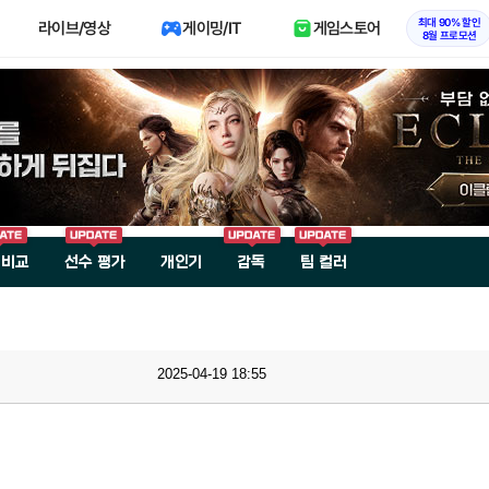
최대 90% 할인
라이브/영상
게이밍/IT
게임스토어
8월 프로모션
 비교
선수 평가
개인기
감독
팀 컬러
2025-04-19 18:55