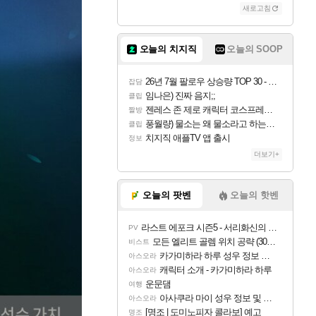
새로고침
오늘의 치지직
오늘의 SOOP
26년 7월 팔로우 상승량 TOP 30 - 월간 치지직
잡담
임나은) 진짜 음지;;
클립
젠레스 존 제로 캐릭터 코스프레한 꽁주
짤방
풍월량) 물소는 왜 물소라고 하는거야? 아! 그만 ㅋㅋ 알았어 ㅋㅋ
클립
치지직 애플TV 앱 출시
정보
더보기+
오늘의 팟벤
오늘의 핫벤
라스트 에포크 시즌5 - 서리화신의 분노 티저
PV
모든 엘리트 골렘 위치 공략 (30개) - 방랑 결투가
비스트
카가미하라 하루 성우 정보 및 주요 필모
아스오라
캐릭터 소개 - 카가미하라 하루
아스오라
운문댐
여행
아사쿠라 마이 성우 정보 및 주요 필모
아스오라
[명조 | 도미노피자 콜라보] 예고
명조