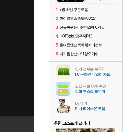
1
7월 30일 쿠폰모음
2
한여름역습속도MAX27
3
신규복귀는아묻따2천FC지급
4
HOT8월밤골폭죽R12
5
올여름엔삼색화채에이전트
6
내가찜한선수11강오이쉬
인기 선수는 누구?
FC 온라인 데일리 차트
필요 재료 OVR 확인
강화 부스트 도우미
By 테커
미니 페이스온 모음
추천 코스프레 갤러리