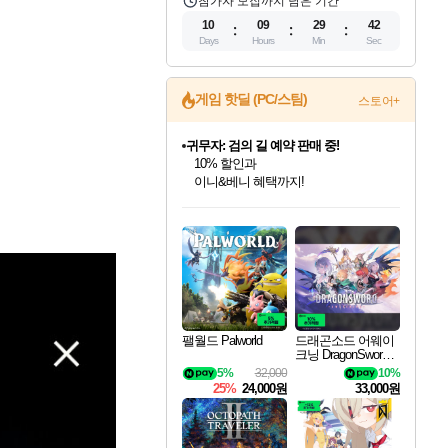
참가자 모집까지 남은 기간
10
09
29
40
Days
Hours
Min
Sec
게임 핫딜 (PC/스팀)
스토어+
귀무자: 검의 길 예약 판매 중!
10% 할인과
이니&베니 혜택까지!
인벤게임즈 8월 특별 할인!
드래곤소드: 어웨이크닝 입점!
문명 7 특별 할인!
마블 투혼 파이팅 소울즈 정식출시!
비스트 오브 리인카네이션 정식 출시!
커세어 코브 출시 기념 할인!
더 렐릭 퍼스트 가디언 정식 출시
베데스다 40주년 기념 할인 중!
캡콤 프렌차이즈 할인 진행 중!
캡콤 일부 상품 상시 할인
스타워즈 은하계 레이서
로블록스 기프트 카드 공식 입점
인기 퍼블리셔 모음!
스팀으로 만나는 드래곤소드!
조선&고려 DLC 출시 예정
마블 히어로 총 출동&화려한 격투!
게임프릭 신작 IP
해적'섬'을 발전시키자!
설화x하드코어 액션!
베데스다의 명작들을
몬헌, 바하 등 인기 IP를
몬헌 와일즈 & 드래곤즈 도그마2
인벤게임즈에서 10% 추가 적립
Robux를 가장 안전하고
최대 90% 할인가를 만나보세요!
네이버혜택과 함께 만나보세요!
50%할인&추가 적립까지!
네이버 포인트 혜택까지!
네이버 혜택가와 함께 예약하세요!
할인&네이버혜택으로 만나보세요!
네이버페이 혜택과 만나보세요!
40주년 프로모션으로 만나보세요!
할인가에 만나보세요!
일부 에디션 상시 할인!
혜택으로 예약 판매 중
편안하게 충전하세요
팰월드 Palworld
드래곤소드 어웨이
크닝 DragonSword A
wakening
5%
32,000
10%
25%
24,000원
33,000원