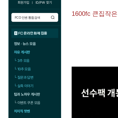
회원가입
ID/PW 찾기
1600fc 큰집
FC 온라인 화제 집중
정보 · 뉴스 모음
자유 게시판
└
3추 모음
└
10추 모음
└
질문과 답변
└
실축 이야기
팁과 노하우 게시판
└
이벤트 쿠폰 모음
치지직 팟벤