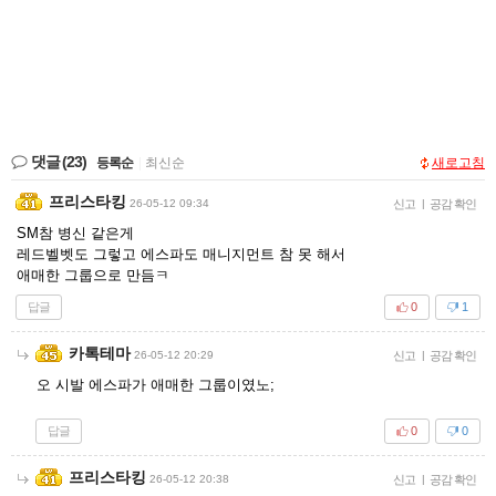
댓글
(23)
등록순
|
최신순
새로고침
프리스타킹
26-05-12 09:34
신고
|
공감 확인
SM참 병신 같은게
레드벨벳도 그렇고 에스파도 매니지먼트 참 못 해서
애매한 그룹으로 만듬ㅋ
답글
0
1
카톡테마
26-05-12 20:29
신고
|
공감 확인
오 시발 에스파가 애매한 그룹이였노;
답글
0
0
프리스타킹
26-05-12 20:38
신고
|
공감 확인