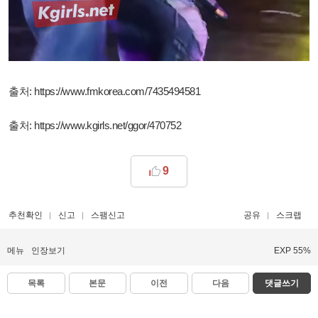
출처:
https://www.fmkorea.com/7435494581
출처:
https://www.kgirls.net/ggor/470752
9
추천확인
신고
스팸신고
공유
스크랩
메뉴
인장보기
EXP 55%
목록
본문
이전
다음
댓글쓰기