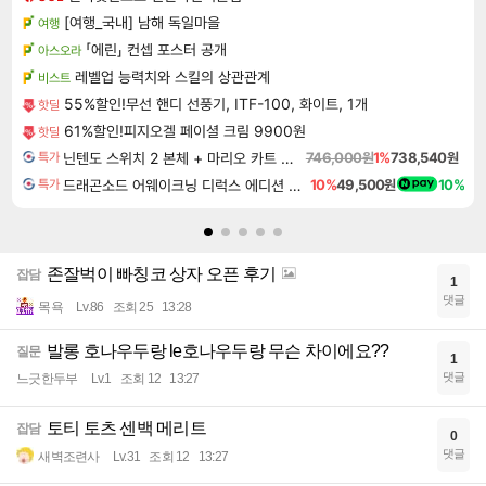
[여행_국내] 남해 독일마을
여행
「에린」 컨셉 포스터 공개
아스오라
레벨업 능력치와 스킬의 상관관계
비스트
55%할인!무선 핸디 선풍기, ITF-100, 화이트, 1개
핫딜
61%할인!피지오겔 페이셜 크림 9900원
핫딜
닌텐도 스위치 2 본체 + 마리오 카트 월드
746,000원
1%
738,540원
특가
드래곤소드 어웨이크닝 디럭스 에디션 DragonSword Awakening Deluxe Edition
10%
49,500원
10%
특가
존잘벅이 빠칭코 상자 오픈 후기
잡담
1
댓글
목욕
Lv.86
조회 25
13:28
발롱 호나우두랑 le호나우두랑 무슨 차이에요??
질문
1
댓글
느긋한두부
Lv.1
조회 12
13:27
토티 토츠 센백 메리트
잡담
0
댓글
새벽조련사
Lv.31
조회 12
13:27