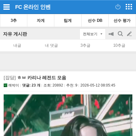
FC 온라인
인벤
3추
자게
팁게
선수 DB
선수 평가
자유 게시판
전체보기
공
검
글
지
색
내글
내 댓글
3추글
10추글
on/off
쓰
기
[잡담]
ㅎㅂ 카리나 레전드 모음
깨박이
댓글: 23 개
조회:
20892
추천:
9
2026-05-12 08:05:45