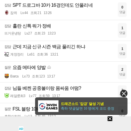
SPT 드로그바 10카 16경인데도 안풀리네
잡담
0
댓글
잠쥐
Lv.44
조회 21
13:26
홀란 신특 뭐가 정배
잡담
1
댓글
뜨거운냉탕
Lv.27
조회 23
13:23
근데 지금 신규 시즌 백금 풀리긴 하냐
잡담
1
댓글
계정정리
Lv.61
조회 36
13:21
요즘 메타에 양발
질문
2
댓글
Barca
Lv.73
조회 123
13:17
님들 베켄 공중볼이랑 몸싸움 어떰?
잡담
2
댓글
레알룬희3
Lv.77
조회 59
13:17
드래곤소드 '압긍' 달성 기념
FSL 블랑 10카
축하 댓글달면 10 명에게 코드 증정
질문
0
댓글
호항이히릴
Lv.13
조회 49
13:12
AD
ac밀란 체감 능력치 대비 좋은선수 알려드립니다.
질문