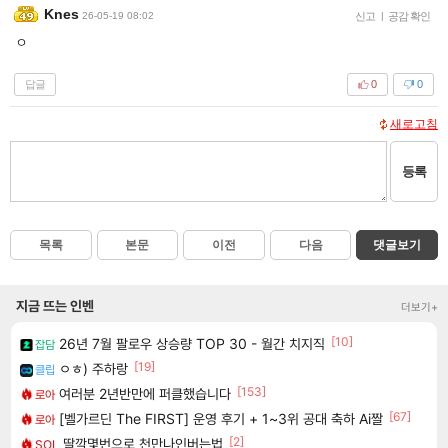
Knes
26-05-19 08:02
신고
|
공감 확인
ㅇ
답글
0
0
새로고침
등록
목록
본문
이전
다음
댓글보기
지금 뜨는 인벤
더보기+
[10]
26년 7월 팔로우 상승량 TOP 30 - 월간 치지직
잡담
[19]
ㅇㅎ) 주하랑
클립
[153]
여러분 2년반만에 퍼클했습니다
로아
[67]
[벨가르딘 The FIRST] 운영 후기 + 1~3위 공대 축하 Ai짤
로아
[2]
딸깍몇번으로 천만나인버는법
SOL