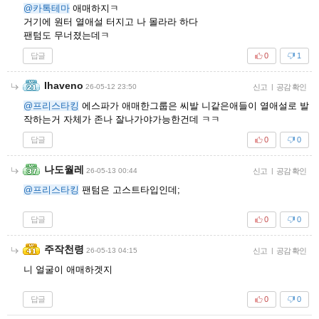
@카톡테마
애매하지ㅋ
거기에 원터 열애설 터지고 나 몰라라 하다
팬텀도 무너졌는데ㅋ
답글
0
1
Ihaveno
26-05-12 23:50
신고
|
공감 확인
@프리스타킹
에스파가 애매한그룹은 씨발 니같은애들이 열애설로 발
작하는거 자체가 존나 잘나가야가능한건데 ㅋㅋ
답글
0
0
나도월레
26-05-13 00:44
신고
|
공감 확인
@프리스타킹
팬텀은 고스트타입인데;
답글
0
0
주작천령
26-05-13 04:15
신고
|
공감 확인
니 얼굴이 애매하겟지
답글
0
0