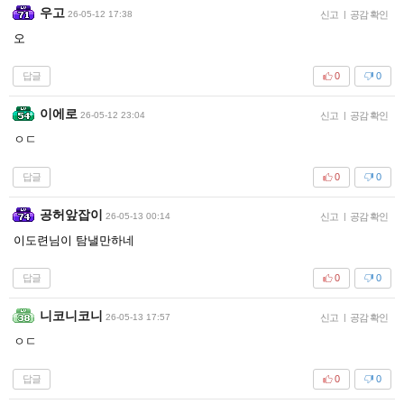
우고
26-05-12 17:38
신고
|
공감 확인
오
답글
0
0
이에로
26-05-12 23:04
신고
|
공감 확인
ㅇㄷ
답글
0
0
공허앞잡이
26-05-13 00:14
신고
|
공감 확인
이도련님이 탐낼만하네
답글
0
0
니코니코니
26-05-13 17:57
신고
|
공감 확인
ㅇㄷ
답글
0
0