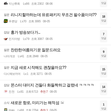
댓글
지난후회
Lv.86
조회 2302
08-06
리니지할까하는데 유료패키지 무조건 필수품이야??
질문
18
댓글
푸른당
Lv.70
조회 3065
08-05
홍가 방송보다가...
잡담
7
댓글
민지아방
Lv.79
조회 3087
08-05
찬란한여름의기운 질문드려요
질문
9
댓글
나야개코
Lv.41
조회 2848
08-05
지금 새로 시작해도 괜찮을까요??
질문
15
댓글
다시해보까여
Lv.1
조회 3271
08-05
몬스터 대미지 건들다 화들짝하고 걸렸네 ㅋㅋㅋㅋ
잡담
14
댓글
진천
Lv.81
조회 6713
추천 7
08-05
새로운 항로, 미리가는 해적섬
소식
1
댓글
Harv
Lv.88
조회 2794
추천 1
08-05