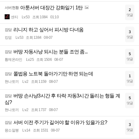
아툰서버 대장간 강화일기 1탄
서버현황
2
댓글
센티
Lv.53
조회 1084
01:10
리니지 하고 싶어서 피시방 다녀옴
잡담
3
댓글
킹덤
Lv.53
조회 1384
08-07
버땅 자동사냥 되시는 분들 조언 좀...
잡담
5
댓글
황제온라인
Lv.25
조회 1506
08-07
쫄법용 노트북 돌아가기만 하면 되는데
잡담
1
댓글
현나토끼
Lv.2
조회 1159
08-07
버땅 손사냥3시간 후 타락 자동3시간 돌리는 형들 계
잡담
5
심?
댓글
현나토끼
Lv.2
조회 1737
08-07
서버 이전 주기가 길어야 할 이유가 있을가요?
잡담
3
댓글
왕소알붕
Lv.14
조회 1531
08-07