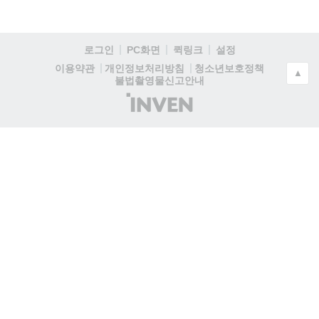
로그인
PC화면
퀵링크
설정
청소년보호정책
이용약관
개인정보처리방침
▲
불법촬영물신고안내
(주)
인
벤