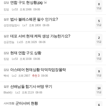
연합 구도 현상황.jpg
잡담
0
댓글
킹덤
Lv.53
조회 1986
08-06
법사 블레스웨폰 필수 인가요?
질문
5
댓글
성장판일점사
Lv.7
조회 1808
08-06
데포 서버 현재 케릭 생성 가능한가요?
질문
2
댓글
성공한놈
Lv.15
조회 1629
08-06
현재 연합 구도 상황
잡담
3
댓글
킹덤
Lv.53
조회 1938
08-06
아스테어 현재상황 악덕작업장몰락
잡담
9
댓글
빡세
Lv.2
조회 2907
추천 3
08-06
선배님들 힘기사 버땅 무기
질문
14
댓글
Black탄
Lv.2
조회 2119
08-06
군터서버 현황
서버현황
6