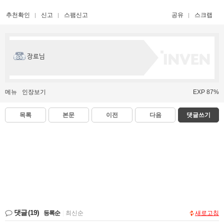
추천확인
신고
스팸신고
공유
스크랩
장료님
메뉴
인장보기
EXP 87%
목록
본문
이전
다음
댓글쓰기
댓글
(19)
등록순
|
최신순
새로고침