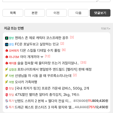
목록
본문
이전
다음
댓글보기
지금 뜨는 인벤
더보기+
[3]
젠레스 존 제로 캐릭터 코스프레한 꽁주
짤방
[2]
FC온 호날두보고 실망하는 민교
클립
[6]
디몬 스킬들 디테일 수치 풀림
오버워치
[12]
야이 개개끼야 ㅠ
리니지M
[35]
슬슬 접속할 때 울티마창 뜨는거 귀찮지않냐..
메이플
포트나이트에서 명일방주 엔드필드 [펠리카] 판매 예정
섭컬겜
[2]
선생님들 차 시동 끌 때 꾸르륵소리나는데
차벤
오사카 가족여행
여행
[국내 최저가 링크] 프로즌 가문새 감바스, 500g, 2개
핫딜
47%할인 별미촌 알타리 총각김치, 2kg, 1박스
핫딜
닌텐도 스위치 2 본체 + 젤다의 전설 티어스 오브 더 킹덤 닌텐도 스위치 2 에디션 + 젤다의 전설 브레스 오브 더 와일드 닌텐도 스위치 2 에디션 번들
817,600원
1%
809,420원
특가
드래곤 퀘스트 몬스터즈 3 마족 왕자와 엘프의 여행 Dragon Quest Monsters The Dark Prince
49,800원
75%
12,450원
특가