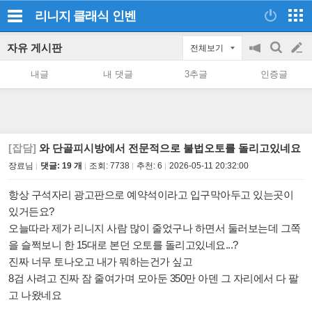
리니지 클래식
인벤
자유 게시판
전체보기
공
검
글
지
색
내글
내 댓글
3추글
인증글
on/off
쓰
기
[잡담]
와 단골피시방에서 전문적으로 불법오토를 돌리고있네요
장료님
댓글: 19 개
조회:
7738
추천:
6
2026-05-11 20:32:00
항상 구석자리 광고판으로 예약석이라고 입구막아두고 있는곳이
있거든요?
오늘따라 제가 리니지 사람 많이 줄었구나 하면서 둘러보는데 그쪽
을 슬쩍보니 한 15대로 본던 오토를 돌리고있네요...?
진짜 너무 토나오고 내가 뭐하는건가 싶고
8검 사려고 진짜 잠 줄여가며 모아둔 350만 아덴 그 자리에서 다 팔
고 나왔네요