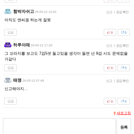
함박자쉬고
26-05-12 14:02
신고
|
공감 확인
아직도 엔씨겜 하는게 잘못
답글
0
0
하루야채
26-05-12 17:20
신고
|
공감 확인
그 꼬라지를 보고도 7검5셋 들고있을 생각이 들면 넌 9검 사도 문제없을
거같다
답글
0
0
때깽
26-05-13 07:49
신고
|
공감 확인
신고해야지...
답글
0
0
새로고침
등록