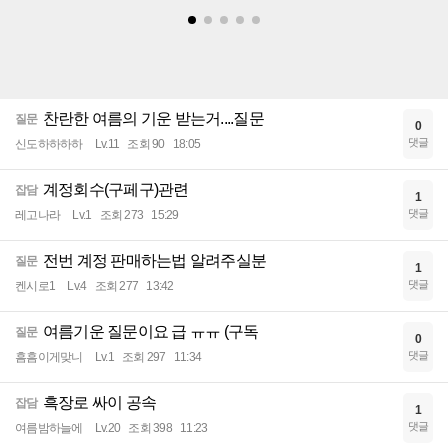
찬란한 여름의 기운 받는거....질문
질문
0
댓글
신도하하하하
Lv.11
조회 90
18:05
계정회수(구페구)관련
잡담
1
댓글
레고나라
Lv.1
조회 273
15:29
전번 계정 판매하는법 알려주실분
질문
1
댓글
켄시로1
Lv.4
조회 277
13:42
여름기운 질문이요 급 ㅠㅠ (구독
질문
0
댓글
흠흠이게맞니
Lv.1
조회 297
11:34
흑장로 싸이 공속
잡담
1
댓글
여름밤하늘에
Lv.20
조회 398
11:23