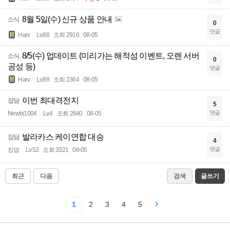
8월 5일(수) 신규 상품 안내
소식
0
댓글
Harv
Lv.88
조회 2916
08-05
8/5(수) 업데이트 (미리가는 해적섬 이벤트, 오렌 서버
소식
0
공성 등)
댓글
Harv
Lv.88
조회 2364
08-05
이번 최대격전지
잡담
5
댓글
Newbi1004
Lv.4
조회 2640
08-05
발라카스 케이연합 대승
잡담
4
댓글
킹덤
Lv.53
조회 3321
08-05
최근
다음
검색
글쓰기
1
2
3
4
5