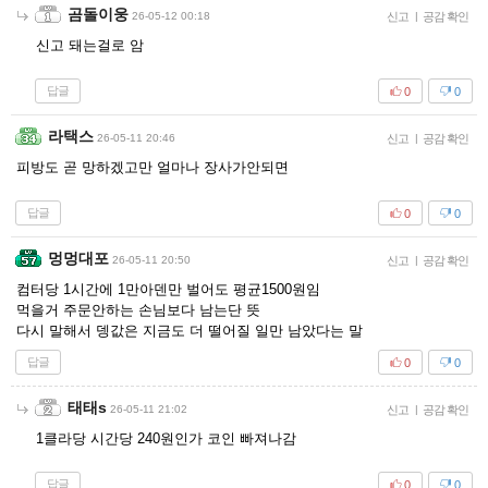
곰돌이웅
26-05-12 00:18
신고
|
공감 확인
신고 돼는걸로 암
답글
0
0
라택스
26-05-11 20:46
신고
|
공감 확인
피방도 곧 망하겠고만 얼마나 장사가안되면
답글
0
0
멍멍대포
26-05-11 20:50
신고
|
공감 확인
컴터당 1시간에 1만아덴만 벌어도 평균1500원임
먹을거 주문안하는 손님보다 남는단 뜻
다시 말해서 뎅값은 지금도 더 떨어질 일만 남았다는 말
답글
0
0
태태s
26-05-11 21:02
신고
|
공감 확인
1클라당 시간당 240원인가 코인 빠져나감
답글
0
0