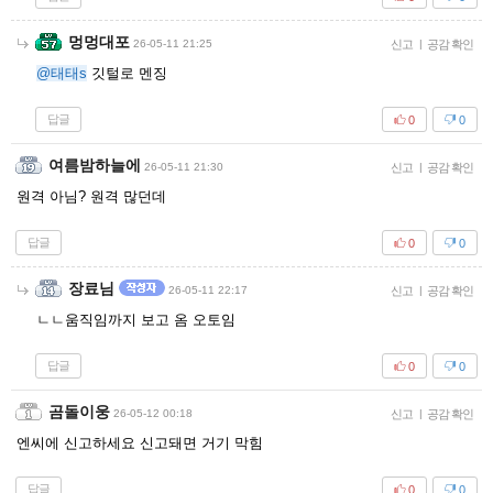
멍멍대포
26-05-11 21:25
신고
|
공감 확인
@태태s
깃털로 멘징
답글
0
0
여름밤하늘에
26-05-11 21:30
신고
|
공감 확인
원격 아님? 원격 많던데
답글
0
0
장료님
26-05-11 22:17
신고
|
공감 확인
ㄴㄴ움직임까지 보고 옴 오토임
답글
0
0
곰돌이웅
26-05-12 00:18
신고
|
공감 확인
엔씨에 신고하세요 신고돼면 거기 막힘
답글
0
0