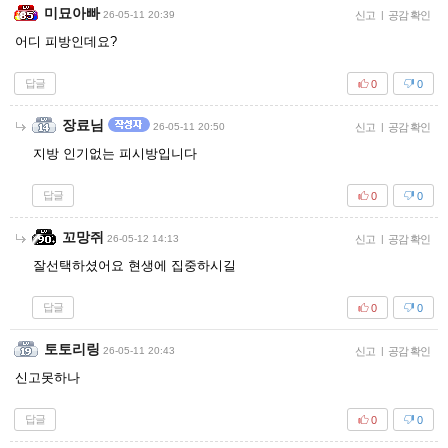
미묘아빠
26-05-11 20:39
신고
|
공감 확인
어디 피방인데요?
답글
0
0
장료님
26-05-11 20:50
신고
|
공감 확인
지방 인기없는 피시방입니다
답글
0
0
꼬망쥐
26-05-12 14:13
신고
|
공감 확인
잘선택하셨어요 현생에 집중하시길
답글
0
0
토토리링
26-05-11 20:43
신고
|
공감 확인
신고못하나
답글
0
0