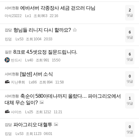
에바서버 각종장사 세금 걷으러 다님
서버현황
2
댓글
마석23222
Lv.1
조회 863
22:16
형님들 리니지 다시 할까요?
잡담
6
댓글
킹덤
Lv.53
조회 1004
20:33
8크로 4.5셋요정 질문드립니다.
질문
6
댓글
반드시
Lv.40
조회 991
15:50
[발센] 서버 소식
서버현황
0
댓글
지난후회
Lv.86
조회 894
11:58
축순이 580아데나까지 올랐다… 파아그리오에서
서버현황
1
대체 무슨 일이?
댓글
샤이쓰
Lv.25
조회 1212
11:21
파아그리오 대혈투
잡담
0
댓글
킹덤
Lv.53
조회 1123
06:01