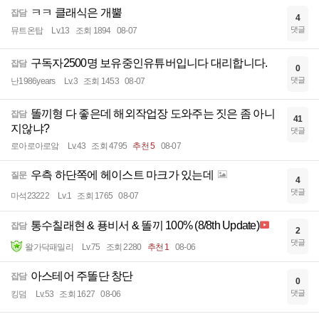
ㅋㅋ 클래식은 개뿔
잡담
4
댓글
뮤트온탑
Lv.13
조회 1894
08-07
구독자2500명 보유중인유튜버입니다 대리합니다.
잡담
0
댓글
난1986years
Lv.3
조회 1453
08-07
똘끼형 다 좋은데 해외작업장 도와주는 짓은 좀 아니
잡담
41
지않냐?
댓글
로아로아로앜
Lv.43
조회 4795
추천 5
08-07
우측 하단쪽에 헤이스트 마크가 있는데
질문
4
댓글
마석23222
Lv.1
조회 1765
08-07
통수칠래현 & 푱비서 & 똘끼 100% (8/8th Update)
잡담
2
댓글
왈가닥패밀리
Lv.75
조회 2280
추천 1
08-06
아스테어 주똘단 창단
잡담
0
댓글
킹덤
Lv.53
조회 1627
08-06