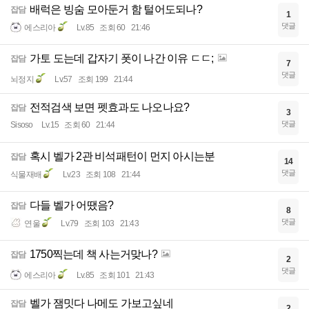
배럭은 빙숨 모아둔거 함 털어도되나?
잡담
1
댓글
에스리아
Lv.85
조회 60
21:46
가토 도는데 갑자기 폿이 나간 이유 ㄷㄷ;
잡담
7
댓글
뇌정지
Lv.57
조회 199
21:44
전적검색 보면 펫효과도 나오나요?
잡담
3
댓글
Sisoso
Lv.15
조회 60
21:44
혹시 벨가 2관 비석패턴이 먼지 아시는분
잡담
14
댓글
식물재배
Lv.23
조회 108
21:44
다들 벨가 어땠음?
잡담
8
댓글
연울
Lv.79
조회 103
21:43
1750찍는데 책 사는거맞나?
잡담
2
댓글
에스리아
Lv.85
조회 101
21:43
벨가 잼밋다 나메도 가보고싶네
잡담
2