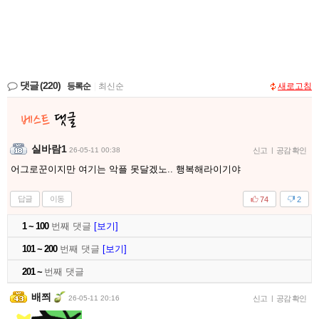
댓글
(220)
등록순
|
최신순
새로고침
실바람1
26-05-11 00:38
신고
|
공감 확인
어그로꾼이지만 여기는 악플 못달겠노.. 행복해라이기야
답글
이동
74
2
1 ~ 100
번째 댓글
[보기]
101 ~ 200
번째 댓글
[보기]
201 ~
번째 댓글
배쯰
26-05-11 20:16
신고
|
공감 확인