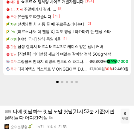
[194]
☆무료☆ 템세팅 사이트 개발자입니다
메이플
[5]
주말패키지 결과.....
리니지M
[73]
유물칭호 따왔습니다
로아
[2]
선생님들 차 시동 끌 때 꾸르륵소리나는데
차벤
[페르소나5: 더 팬텀 X] 괴도 영상 l 타카마키 안·댄싱 스타
PV
[1]
[여행_국내] 남해 독일마을
여행
삼성 갤럭시 버즈4 버즈4프로 케이스 양은 냄비 커버
핫딜
[직판몰] 레이먼킴 셰프의 뼈없는 갈비탕 정석 500g*4팩
핫딜
그랑블루 판타지 리링크 엔드리스 라그나로크 Granblue Fantasy Relink Endless Ragnarok
66,800원
7,000
특가
디제이맥스 리스펙트 V ONGEKI 팩 DJMAX RESPECT V ONGEKI Pack DLC
17,800원
30%
12,460원
특가
나메 랏딜 하드 랏딜 노말 랏딜(21시 52분 기준)이면
잡담
0
딜러들 다 어디간거삼
댓글
순수분탕충
Lv.71
조회 4
21:53