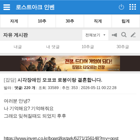
로스트아크
인벤
자게
10추
30추
직게
팁게
자유 게시판
전체보기
공
검
글
지
색
내글
내 댓글
10추글
30추글
on/off
쓰
기
[잡담]
시각장애인 모코코 로붕이랑 결혼합니다.
발랴
댓글: 220 개
조회:
33589
추천:
353
2026-05-11 00:22:28
여러분 안녕?
나 기억해요? 기억해줘요
그래요 잊혀질때도 되었지 후후
https://www.inven.co.kr/board/lostark/6271/156148?my=post