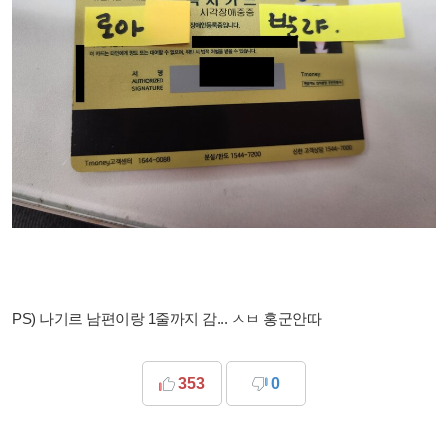
PS) 나기르 남편이랑 1줄까지 감... ㅅㅂ 홍군안따
353
0