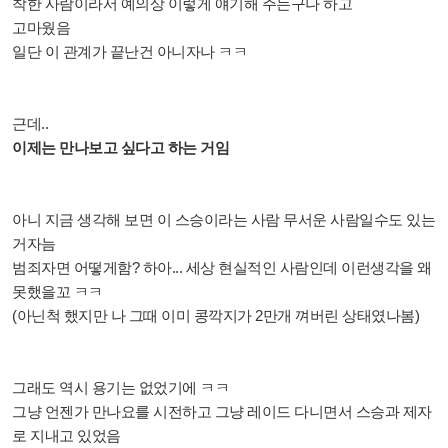
착한 사람이라서 예의상 이렇게 얘기해 주는구나 하고
고마웠음
일단 이 관계가 끝난건 아니자나 ㅋㅋ
근데..
이제는 만나보고 싶다고 하는 거임
아니 지금 생각해 보면 이 스승이라는 사람 무서운 사람일수도 있는
거자늠
범죄자면 어떻게함? 하아... 세상 현실적인 사람인데 이런생각을 왜
못했을꼬 ㅋㅋ
(아닌척 했지만 나 그때 이미 콩깍지가 2만개 껴버린 상태였나봄)
그래도 역시 용기는 없었기에 ㅋㅋ
그냥 언젠가 만나요를 시전하고 그냥 레이드 다니면서 스승과 제자
로 지내고 있었음