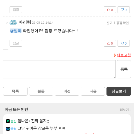
답글
0
0
마리링
26-05-12 14:14
신고
|
공감 확인
@발랴
확인했어요! 답장 드렸습니다~!!
답글
0
0
새로고침
등록
목록
본문
이전
다음
댓글보기
지금 뜨는 인벤
더보기+
임나은) 진짜 음지;;
클립
그냥 귀여운 상교용 부부 ㅋㅋ
클립