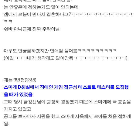
눈 안좋은데 겜하는거도 말이 안되는데
겜에서 로붕이 만나서 결혼하다고?ㅋㅋㅋㅋㅋㅋㅋㅋㅋㅋㅋㅋㅋㅋ
ㅋㅋ
쉬바 아니근데 진짜 주작아님
아무도 안궁금하겠지만 연애썰 풀어봄ㅋㅋㅋㅋㅋㅋㅋㅋㅋ
(아잌ㅋㅋㅋ내가 생각해도 말이안됨ㅋㅋㅋㅋㅋㅋㅋㅋㅋㅋㅋㅋ)
때는 3년전(23년)
스마게 D&I실에서 장애인 게임 접근성 테스트로 테스터를 모집했
을 때가 있었음
그때 당시 금강선님이 굉장히 굉장했기 때문에 스마게에 극 호감을
가지고 있었고
공고를 보자마자 지원을 했고 스마게 사옥에서 로아를 처음 접하게
됨.