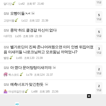
댓글
달디단
Lv.42
조회 97
21:40
오빵이들 >.<
잡담
5
댓글
고양이짤
Lv.12
조회 122
21:39
종막 하드 클경갈 자신이 없다
잡담
5
댓글
다0721
Lv.35
조회 109
21:39
벨가르딘이 진짜 존나어려웠으면 이미 인벤 뒤집어졌
잡담
3
음 이새끼들 나로크님하고 모르둠님 까먹었나?
댓글
벨링
Lv.65
조회 120
21:39
아 깼다 문어탕탕이새끼야
잡담
2
댓글
헥스코드
Lv.79
조회 124
21:37
예측너프가 맞긴한듯
잡담
2
댓글
야성외길인생
Lv.68
조회 185
21:36
코카콜라 제로레몬라임 후기
잡담
1
AD