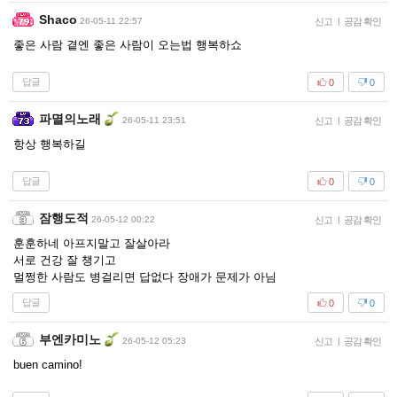
Shaco
26-05-11 22:57
신고
|
공감 확인
좋은 사람 곁엔 좋은 사람이 오는법 행복하쇼
답글
0
0
파멸의노래
26-05-11 23:51
신고
|
공감 확인
항상 행복하길
답글
0
0
잠행도적
26-05-12 00:22
신고
|
공감 확인
훈훈하네 아프지말고 잘살아라
서로 건강 잘 챙기고
멀쩡한 사람도 병걸리면 답없다 장애가 문제가 아님
답글
0
0
부엔카미노
26-05-12 05:23
신고
|
공감 확인
buen camino!