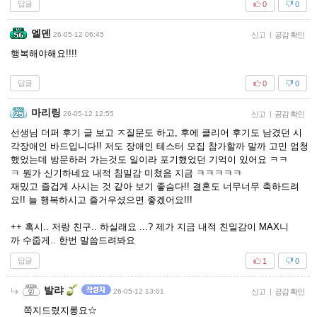
답글
0
0
엘덴
26-05-12 06:45
신고
|
공감 확인
행복해야해요!!!!
답글
0
0
마리링
26-05-12 12:55
신고
|
공감 확인
선생님 더퍼 후기 글 보고 ㅈ질문도 하고, 후에 클리어 후기도 남겼던 시
각장애인 바드입니다!! 저도 장애인 테스터 모집 참가할까 말까 고민 엄청
했었는데 방문하러 가는것도 일이라 포기했었던 기억이 있어요 ㅋㅋ
ㅋ 뭔가 신기하네요 내적 침밀감 미쳤음 지금 ㅋㅋㅋㅋㅋ
재밌고 즐겁게 사시는 것 같아 보기 좋슴다!! 결혼도 너무너무 축하드려
요!! 늘 행복하시고 즐거우셨으면 좋겠어요!!!
++ 혹시.. 저랑 친구.. 하실래요 ...? 제가 지금 내적 친밀감이 MAX니
까 수줍게.. 한번 말씀드려봐요
답글
1
0
발랴
26-05-12 13:01
신고
|
공감 확인
쪽지드렸지롱요☆