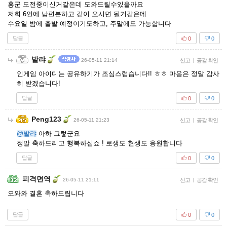
홍군 도전중이신거같은데 도와드릴수있을까요
저희 6인에 남편분하고 같이 오시면 될거같은데
수요일 밤에 출발 예정이기도하고, 주말에도 가능합니다
답글
0
0
발랴
26-05-11 21:14
신고
|
공감 확인
인게임 아이디는 공유하기가 조심스럽습니다!! ㅎㅎ 마음은 정말 감사
히 받겠습니다!
답글
0
0
Peng123
26-05-11 21:23
신고
|
공감 확인
@발랴
아하 그렇군요
정말 축하드리고 행복하십쇼 ! 로생도 현생도 응원합니다
답글
0
0
피격면역
26-05-11 21:11
신고
|
공감 확인
오와와 결혼 축하드립니다
답글
0
0