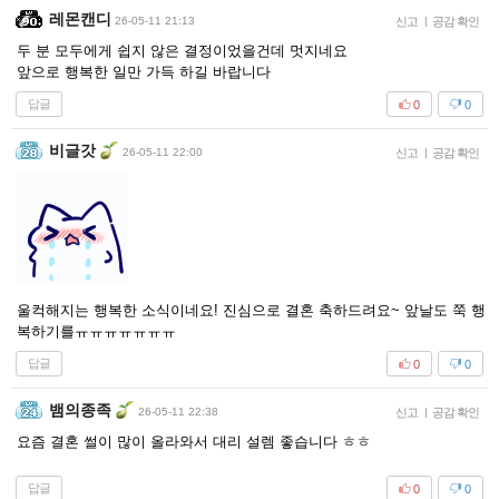
레몬캔디
26-05-11 21:13
신고
|
공감 확인
두 분 모두에게 쉽지 않은 결정이었을건데 멋지네요
앞으로 행복한 일만 가득 하길 바랍니다
답글
0
0
비글갓
26-05-11 22:00
신고
|
공감 확인
울컥해지는 행복한 소식이네요! 진심으로 결혼 축하드려요~ 앞날도 쭉 행
복하기를ㅠㅠㅠㅠㅠㅠㅠ
답글
0
0
뱀의종족
26-05-11 22:38
신고
|
공감 확인
요즘 결혼 썰이 많이 올라와서 대리 설렘 좋습니다 ㅎㅎ
답글
0
0