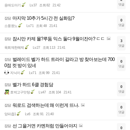
댓글
응애도아기
Lv.37
조회 82
21:42
마지막 10추가 5시간 전 실화임?
잡담
0
댓글
소풍왔노
Lv.71
조회 48
21:41
잠시만 카제 몰?루둠 익스 둘다 9월이잔아? ㄷㄷ
잡담
3
댓글
육회제한해제
Lv.27
조회 113
21:41
벌레이드 벨가 하드 트라이 갈라고 방 찾아보는데 700
잡담
0
0점 컷 방이 있네
댓글
자닉이
Lv.71
조회 99
21:41
벨가 하드 6클 경험담
잡담
0
댓글
호박고구맛탕
Lv.47
조회 104
21:41
워로드 검색하는데 왜 이런게 뜨나.
잡담
0
댓글
양파즙1
Lv.6
조회 91
21:40
선 그을거면 카멘처럼 만들어야지
잡담
0