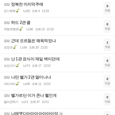
정복전 마지막주에
잡담
0
댓글
전기화학
Lv.50
조회 4
21:53
하드 2관 클
잡담
0
댓글
착짱죽짱18
Lv.60
조회 10
21:52
근데 모르둠은 왜욕먹었냐
잡담
1
댓글
포장연
Lv.34
조회 20
21:52
난 1관 표식이 재일 벽이던데
잡담
0
댓글
보감석가
Lv.74
조회 17
21:52
나만 벨가 2관 멀미나냐
잡담
0
댓글
까띠까띠
Lv.58
조회 11
21:52
벨가르딘 이거 존나 헬인게
잡담
0
댓글
딸피판독기
Lv.21
조회 47
21:51
나메깻다아아아아아아아악
잡담