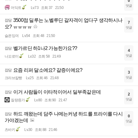
0
댓글
어딕트
Lv.73
조회 37
21:50
3500점 딜루는 노벨루딘 갈자격이 업다구 생각하시나
잡담
7
오? ㅠㅠㅠㅠ
댓글
슬픈잉여
Lv.54
조회 48
21:50
벨가르딘 하1나2 가능한가요??
잡담
4
댓글
나꼬로미
Lv.32
조회 58
21:49
요즘 리퍼 달소에요? 갈증이에요?
잡담
3
댓글
크라브칼빵
Lv.25
조회 46
21:48
이거 사람들이 이타적이어서 딜부족같은데
잡담
2
댓글
질량증가
Lv.80
조회 90
21:47
하드 깨왔는데 담주 나메는커녕 하드를 트라이를 다시
잡담
0
가야겠는데
댓글
츠바키
Lv.30
조회 88
21:46