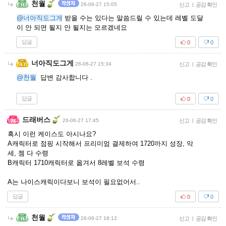
천월
26-06-27 15:05
신고
|
공감 확인
@너아직도그게
받을 수는 있다는 말씀드릴 수 있는데 레벨 도달
이 안 되면 될지 안 될지는 모르겠네요
답글
0
0
너아직도그게
26-06-27 15:34
신고
|
공감 확인
@천월
답변 감사합니다 .
답글
0
0
드래버스
26-06-27 17:45
신고
|
공감 확인
혹시 이런 케이스도 아시나요?
A캐릭터로 점핑 시작해서 프리미엄 결제하여 1720까지 성장, 악
세, 젬 다 수령
B캐릭터 1710캐릭터로 옮겨서 8레벨 보석 수령
A는 나이스캐릭이다보니 보석이 필요없어서..
답글
0
0
천월
26-06-27 18:12
신고
|
공감 확인