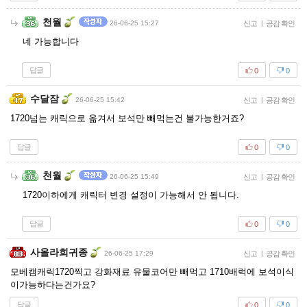
천월
26-06-25 15:27
신고
|
공감 확인
네 가능합니다
답글
0
0
수달잠
26-06-25 15:42
신고
|
공감 확인
1720넘는 캐릭으로 옮겨서 보석만 빼먹는건 불가능한거죠?
답글
0
0
천월
26-06-25 15:49
신고
|
공감 확인
1720이하에게 캐릭터 변경 설정이 가능해서 안 됩니다.
답글
0
0
사올라희귀종
26-06-25 17:29
신고
|
공감 확인
모베캠캐릭1720찍고 강화재료 유물코어만 빼먹고 1710배럭에 보석이식
이가능하다는건가요?
답글
0
0