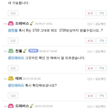
네 가능합니다.
답글
0
0
드래버스
26-06-27 19:01
신고
|
공감 확인
@천월
혹시 B는 1710 그대로 둬도 1720보상까지 받을수있나요..?
답글
0
0
천월
26-06-27 19:08
신고
|
공감 확인
@드래버스
그것까진 확인 안 해봐서 잘 모르겠습니다.
답글
0
0
애퍼
26-07-23 02:29
신고
|
공감 확인
@드래버스
혹시 확인해보셨나요?
답글
0
0
드래버스
26-07-23 03:58
신고
|
공감 확인