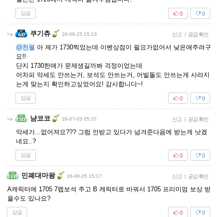
답글
0
0
쿠기츄
26-06-25 15:13
신고
|
공감 확인
@천월
아 제가 1730찍었는데 이벤상점이 필요가없어서 낮은애주려구
요!!
단지 1730한애가 문제생길까봐 걱정이었는데
어차피 악세도 안쓰는거, 보석도 안쓰는거, 어빌돌도 안쓰는게 사라지
는게 맞는지 확인하고싶었어요! 감사합니다~!
답글
0
0
냠코코
26-07-03 05:37
신고
|
공감 확인
악세가...없어져요??? 그럼 안받고 있다가 넘겨준다음에 받는게 낫겠
네요..?
답글
0
0
민폐대마왕
26-06-25 15:17
신고
|
공감 확인
A캐릭터에 1705 7렙보석 주고 B 캐릭터로 바꿔서 1705 프리미엄 보상 받
을수도 있나요?
답글
0
0