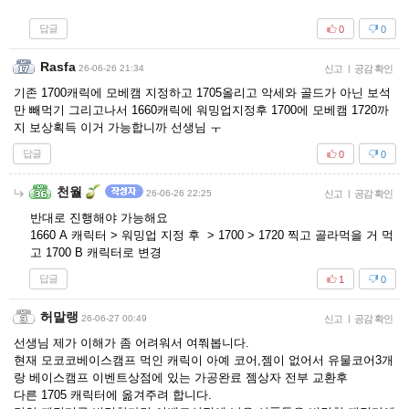
답글
0
0
Rasfa
26-06-26 21:34
신고
|
공감 확인
기존 1700캐릭에 모베캠 지정하고 1705올리고 악세와 골드가 아닌 보석
만 빼먹기 그리고나서 1660캐릭에 워밍업지정후 1700에 모베캠 1720까
지 보상획득 이거 가능합니까 선생님 ㅜ
답글
0
0
천월
26-06-26 22:25
신고
|
공감 확인
반대로 진행해야 가능해요
1660 A 캐릭터 > 워밍업 지정 후 > 1700 > 1720 찍고 골라먹을 거 먹
고 1700 B 캐릭터로 변경
답글
1
0
허말랭
26-06-27 00:49
신고
|
공감 확인
선생님 제가 이해가 좀 어려워서 여쭤봅니다.
현재 모코코베이스캠프 먹인 캐릭이 아예 코어,젬이 없어서 유물코어3개
랑 베이스캠프 이벤트상점에 있는 가공완료 젬상자 전부 교환후
다른 1705 캐릭터에 옮겨주려 합니다.