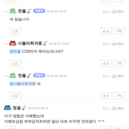
천월
26-06-25 18:22
신고
|
공감 확인
네 맞습니다
답글
0
0
사올라희귀종
26-06-25 18:42
신고
|
공감 확인
@천월
1720까지 찍어도대나여?
답글
0
0
천월
26-06-25 19:56
신고
|
공감 확인
@사올라희귀종
네
답글
0
0
덩굴
26-06-25 20:23
신고
|
공감 확인
이거 방법은 이해했는데
이벤트상점 싹싹김치하려면 일단 바로 바꾸면 안대겠다 ㅋㅋ