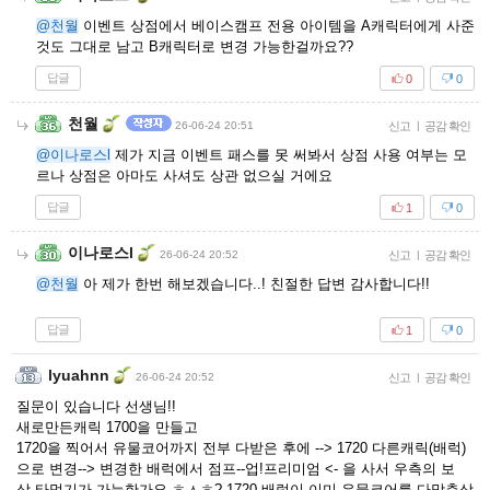
@천월
이벤트 상점에서 베이스캠프 전용 아이템을 A캐릭터에게 사준
것도 그대로 남고 B캐릭터로 변경 가능한걸까요??
답글
0
0
천월
26-06-24 20:51
신고
|
공감 확인
@이나로스l
제가 지금 이벤트 패스를 못 써봐서 상점 사용 여부는 모
르나 상점은 아마도 사셔도 상관 없으실 거에요
답글
1
0
이나로스l
26-06-24 20:52
신고
|
공감 확인
@천월
아 제가 한번 해보겠습니다..! 친절한 답변 감사합니다!!
답글
1
0
lyuahnn
26-06-24 20:52
신고
|
공감 확인
질문이 있습니다 선생님!!
새로만든캐릭 1700을 만들고
1720을 찍어서 유물코어까지 전부 다받은 후에 --> 1720 다른캐릭(배럭)
으로 변경--> 변경한 배럭에서 점프--업!프리미엄 <- 을 사서 우측의 보
상 타먹기가 가능한가요 ㅎㅅㅎ? 1720 배럭이 이미 유물코어를 다맞춘상