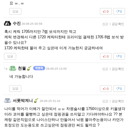
요 ㅠ..ㅠ
답글
0
0
수진
26-06-25 00:59
신고
|
공감 확인
혹시 케릭 1705까지만 7렙 보석까지만 먹고
케릭 변경해서 다른 1720 케릭터한테 프리미엄 결제한 1705 8렙 보석 받
을수 있나요?
1720 케릭한테 몰아 주고 싶은데 이게 가능한지 궁금하네여
답글
0
0
천월
26-06-25 13:00
신고
|
공감 확인
네 가능합니다
답글
0
0
서폿박져니
26-06-25 01:42
신고
|
공감 확인
나이를 먹어가 이해가 잘안되서 ㅠㅠ 차원술사를 1750이상으로 키울생각
이라 코어를 몰빵하고 싶은데 점핑권을 쓰지말고 기다려야하나요 ?? 본
캐랑 같은직업으로 나이스단하나 만들어서 낙원 몰아주는용이나 카던가
토정도만 도는용도로 쓰고싶은데 점핑권만 써도 될까요 ?