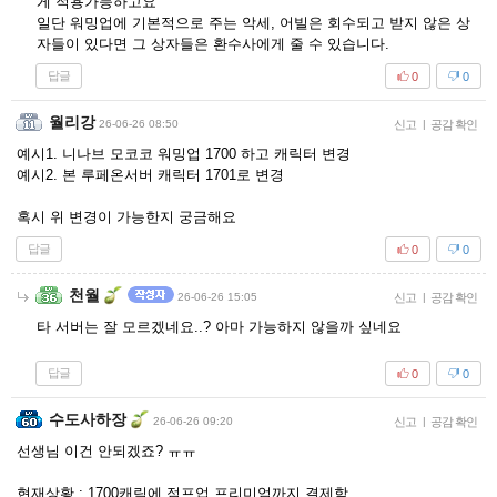
게 적용가능하고요
일단 워밍업에 기본적으로 주는 악세, 어빌은 회수되고 받지 않은 상
자들이 있다면 그 상자들은 환수사에게 줄 수 있습니다.
답글
0
0
월리강
26-06-26 08:50
신고
|
공감 확인
예시1. 니나브 모코코 워밍업 1700 하고 캐릭터 변경
예시2. 본 루페온서버 캐릭터 1701로 변경
혹시 위 변경이 가능한지 궁금해요
답글
0
0
천월
26-06-26 15:05
신고
|
공감 확인
타 서버는 잘 모르겠네요..? 아마 가능하지 않을까 싶네요
답글
0
0
수도사하장
26-06-26 09:20
신고
|
공감 확인
선생님 이건 안되겠죠? ㅠㅠ
현재상황 : 1700캐릭에 점프업 프리미엄까지 결제함