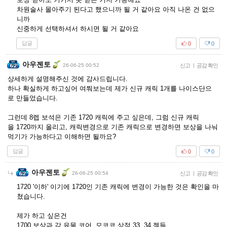
차원술사 몰아주기 된다고 했으니까 될 거 같아요 아직 나온 건 없으
니까
신중하게 선택하셔서 하시면 될 거 같아요
답글
0
0
아우젠토
26-06-25 00:52
신고
|
공감 확인
상세하게 설명해주신 것에 감사드립니다.
하나 확실하게 하고싶어 여쭤보는데 제가 신규 캐릭 1개를 나이스단으
로 만들었습니다.
그런데 8렙 보석은 기존 1720 캐릭에 주고 싶은데, 그럼 신규 캐릭
을 1720까지 올리고, 캐릭변경으로 기존 캐릭으로 변경하면 보상을 나눠
먹기가 가능하다고 이해하면 될까요?
답글
0
0
아우젠토
26-06-25 00:54
신고
|
공감 확인
1720 '이하' 이기에 1720인 기존 캐릭에 변경이 가능한 것은 확인을 마
쳤습니다.
제가 하고 싶은건
1700 보상과 각 유물 코어, 모코코 상점 33, 34 젬들