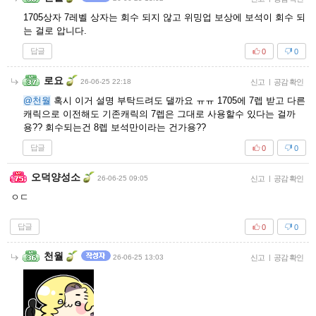
1705상자 7레벨 상자는 회수 되지 않고 위밍업 보상에 보석이 회수 되
는 걸로 압니다.
답글
0
0
로요
26-06-25 22:18
신고
|
공감 확인
@천월
혹시 이거 설명 부탁드려도 댈까요 ㅠㅠ 1705에 7렙 받고 다른
캐릭으로 이전해도 기존캐릭의 7렙은 그대로 사용할수 있다는 걸까
용?? 회수되는건 8렙 보석만이라는 건가용??
답글
0
0
오덕양성소
26-06-25 09:05
신고
|
공감 확인
ㅇㄷ
답글
0
0
천월
26-06-25 13:03
신고
|
공감 확인