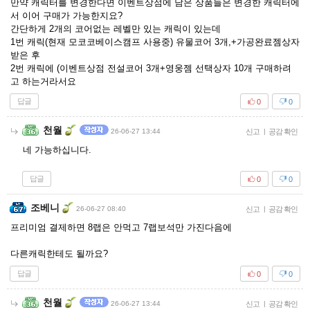
만약 캐릭터를 변경한다면 이벤트상점에 남은 상품들은 변경한 캐릭터에
서 이어 구매가 가능한지요?
간단하게 2개의 코어없는 레벨만 있는 캐릭이 있는데
1번 캐릭(현재 모코코베이스캠프 사용중) 유물코어 3개,+가공완료젬상자
받은 후
2번 캐릭에 (이벤트상점 전설코어 3개+영웅젬 선택상자 10개 구매하려
고 하는거라서요
답글
0
0
천월
26-06-27 13:44
신고
|
공감 확인
네 가능하십니다.
답글
0
0
조베니
26-06-27 08:40
신고
|
공감 확인
프리미엄 결제하면 8랩은 안먹고 7랩보석만 가진다음에
다른캐릭한테도 될까요?
답글
0
0
천월
26-06-27 13:44
신고
|
공감 확인