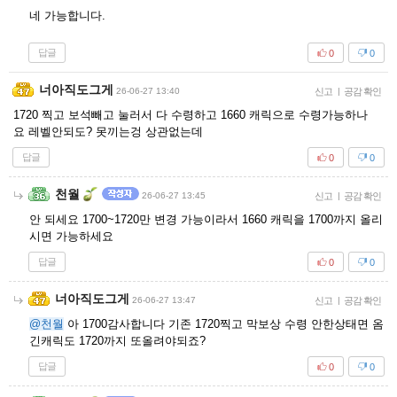
네 가능합니다.
답글
0
0
너아직도그게
26-06-27 13:40
신고
|
공감 확인
1720 찍고 보석빼고 눌러서 다 수령하고 1660 캐릭으로 수령가능하나
요 레벨안되도? 못끼는겅 상관없는데
답글
0
0
천월
26-06-27 13:45
신고
|
공감 확인
안 되세요 1700~1720만 변경 가능이라서 1660 캐릭을 1700까지 올리
시면 가능하세요
답글
0
0
너아직도그게
26-06-27 13:47
신고
|
공감 확인
@천월
아 1700감사합니다 기존 1720찍고 막보상 수령 안한상태면 옴
긴캐릭도 1720까지 또올려야되죠?
답글
0
0