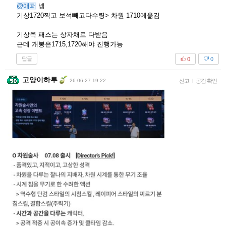
@애퍼
넹
기상1720찍고 보석빼고다수령> 차원 1710에옮김
기상쪽 패스는 상자채로 다받음
근데 개봉은1715,1720해야 진행가능
답글
0
0
고양이하루
26-06-27 19:22
신고
|
공감 확인