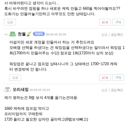
서 바꿔야된다고 생각이 드는디...
혹시 바꾸려면 점핑을 하나 새로운 케릭 만들고 660을 찍어야될까요??
도화가는 만들어놓기만하고 아무것도 안한 상태입니다.
답글
0
0
천월
26-06-26 20:56
신고
|
공감 확인
아쉽지만 새로 계정을 만들어서 하는 거 추천드려요
모배캠 선택을 하셨다는 건 워밍업을 선택하셨다는 말이라서 워밍업 1
회(1700까지 만들어주는 수단) 점프업 1회(1720까지 상자 보상)
워밍업은 끝나고 점프업 상태시니까 그 상태에선 1700~1720 캐릭
터 변경밖에 안 됩니다.
답글
0
0
오리새낑
26-06-26 18:23
신고
|
공감 확인
제가 원하는건 8렙 보석 4개를 옮기는건데용.
1660 캐릭에 점프업 먹이고
프리미엄까지 구매한뒤
1720 올리고 필요한 상자만 골라먹고(8렙보석빼고)