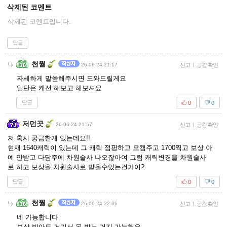
삭제된 코멘트
삭제된 코멘트입니다.
답글
천월
26-06-24 21:17
신고
|
공감 확인
자세하게 말씀해주시면 도와드릴게요
일단은 캐선 해보고 해보셔요
답글
0
0
저먼곳
26-06-24 21:57
신고
|
공감 확인
저 혹시 궁금한게 있는데요!!
현재 1640캐릭이 있는데 그 캐릭 점핑하고 모캠주고 1700찍고 보상 아
예 안받고 다담주에 차원술사 나오잖아여 그럼 캐릭변경을 차원술사
로 하고 보상을 차원술사로 받을수있는건가여?
답글
0
0
천월
26-06-24 22:36
신고
|
공감 확인
네 가능합니다
보상 받아도 거기서 못 받는 거지 가능해요