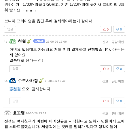
원하는거 : 1700캐릭을 1720찍고, 기존 1720캐릭에 옮겨서 프리미엄 8광
휘 받기요 ㅠㅠㅠㅠ
보니까 프리미엄을 옮긴 후에 결제해야하는거 같아서 ...
답글
0
0
천월
26-06-26 15:06
신고
|
공감 확인
아녀요 말씀대로 가능해요 저도 미리 결제하고 진행했습니다. 아무 문
제 없어요
말씀대로 된다는 점!
답글
0
0
수도사하장
26-06-26 17:42
신고
|
공감 확인
@천월
오오! 감사합니다!
답글
0
0
호꼬랭
26-06-26 15:39
신고
|
공감 확인
선생님 여자친구가 이번에 아예신규로 시작한다고 도화가 만들어서 모배
캠 스타트를했습니다. 제생각에는 첫캐를 딜러가 맞다고 생각이들어