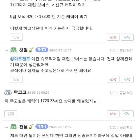
1720까지 재련 보너스 -> 신규 캐릭이 먹기
8렙 보석 4개 -> 1720이던 기존 캐릭이 먹기
이렇게 하고싶은데 이게 가능한지 궁금합니다.
답글
0
0
천월
26-06-25 12:59
신고
|
공감 확인
@아우젠토
예전 슈모익처럼 재련 보너스는 없습니다. 전체 상재완화
기 때문에 상관없어요
보석이나 상자들 주고싶은대로 주시면 되어요
답글
0
0
뫅코코
26-06-25 00:55
신고
|
공감 확인
하 주고싶은 캐릭이 1720.33네요 상재를 왜눌렀지ㅠㅜ
답글
0
0
천월
26-06-25 12:59
신고
|
공감 확인
저도 매년 놓치는 편인데 한번 그러면 신중해지더라구요 정말 아쉽네