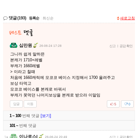
댓글
(193)
등록순
|
최신순
새로고침
십만원
26-06-24 17:28
신고
|
공감 확인
그니까 쉽게 말하믄
본캐가 1710+레벨
부캐가 1660레벨
> 이라고 칠떄
처음에 1660캐릭에 모코코 베이스 지정해서 1700 올려주고
보상 타먹고
모코코 베이스를 본캐로 바꿔서
부캐가 못먹던 나머지보상을 본캐로 받으라 이말임
답글
이동
5
0
1 ~ 100
번째 댓글
[보기]
101 ~
번째 댓글
이나로스l
26-06-24 20:49
신고
|
공감 확인