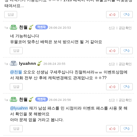
태여서요...
답글
0
0
천월
26-06-24 20:53
신고
|
공감 확인
네 가능하십니다
유물코어 맞추신 배럭은 보석 받으시면 될 거 같아요
답글
0
0
lyuahnn
26-06-24 20:55
신고
|
공감 확인
@천월
오오오 선생님 구세주십니다 친절하셔라ㅠㅠ 이벤트상점에
서 재화 전부 산 후에 캐릭변경해도 관계없나요 ㅎㅎ??
답글
0
0
천월
26-06-24 20:56
신고
|
공감 확인
@lyuahnn
재가 남섬 패스를 민 시점이라 이벤트 패스를 사용 못 해
서 확인을 못 해봤어요
아마 문제 없을 거라고 봅니다.
답글
0
0