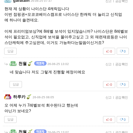
garatain
26-06-25 07:37
신고
|
공감 확인
현재 제 상황이 나이스단 4캐릭입니다
이번 점핑권+모코코베이스캠프로 나이스단 한캐릭 더 늘리고 신직업
에 하나더 쓸껀데요.
이제 프리미엄보상?에 8레벨 보석이 있지않습니까? 나이스단은 8레벨보
석이 필요없고, 신직업에 보석을 몰아주고싶고 그 외 재련재료등은 나이
스단캐릭에 주고싶은데, 이거도 가능하다는말씀이신거죠?
답글
0
0
천월
26-06-25 13:02
신고
|
공감 확인
네 맞습니다 저도 그렇게 진행할 예정이에요
답글
0
0
하루카
26-06-25 08:05
신고
|
공감 확인
오 어제 누가 7레벨보석 회수된다고 했는데
아닌가 보네요?
답글
0
0
천월
26-06-25 13:02
신고
|
공감 확인