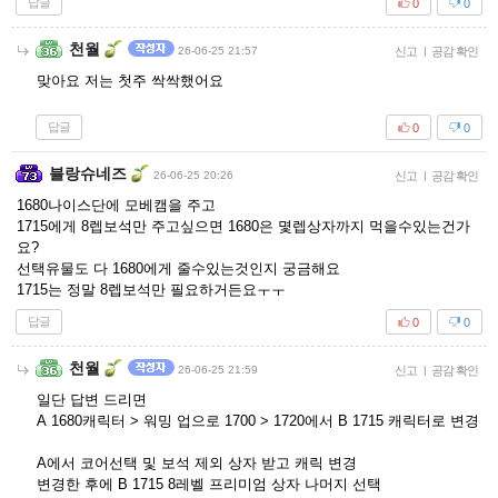
답글
0
0
천월
26-06-25 21:57
신고
|
공감 확인
맞아요 저는 첫주 싹싹했어요
답글
0
0
블랑슈네즈
26-06-25 20:26
신고
|
공감 확인
1680나이스단에 모베캠을 주고
1715에게 8렙보석만 주고싶으면 1680은 몇렙상자까지 먹을수있는건가
요?
선택유물도 다 1680에게 줄수있는것인지 궁금해요
1715는 정말 8렙보석만 필요하거든요ㅜㅜ
답글
0
0
천월
26-06-25 21:59
신고
|
공감 확인
일단 답변 드리면
A 1680캐릭터 > 워밍 업으로 1700 > 1720에서 B 1715 캐릭터로 변경
A에서 코어선택 및 보석 제외 상자 받고 캐릭 변경
변경한 후에 B 1715 8레벨 프리미엄 상자 나머지 선택