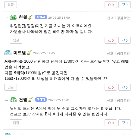
답글
0
0
천월
26-06-25 13:00
신고
|
공감 확인
워밍업(점핑권)까진 지금 하시는 게 이득이에요
차원술사 나와봐야 알긴 하지만 아마 될 겁니다.
답글
0
0
미르별
26-06-25 01:45
신고
|
공감 확인
A캐릭터를 1660 점핑하고 난뒤에 1700까지 아무 보상을 받지 않고 레벨
업을 시켜놓고,
다른 B캐릭(1700레벨)으로 옮긴다면
1660~1700까지의 보상을 B 캐릭에게 다 줄 수 있을까요 ??
답글
0
0
천월
26-06-25 13:01
신고
|
공감 확인
워밍업 보상은 A에게 밖에 못 주고 그것마저 몇개는 회수됩니다.
점프업 보상 상자만 B나 A에게 나눠줄 수 있는 팁입니다.
답글
0
0