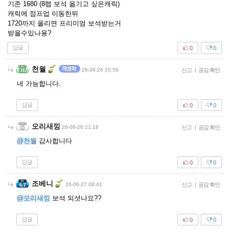
기존 1680 (8렙 보석 옮기고 싶은캐릭)
캐릭에 점프업 이동한뒤
1720까지 올리면 프리미엄 보석받는거
받을수있나용?
답글
0
0
천월
26-06-26 20:56
신고
|
공감 확인
네 가능합니다.
답글
0
0
오리새낑
26-06-26 21:18
신고
|
공감 확인
@천월
감사합니다
답글
0
0
조베니
26-06-27 08:41
신고
|
공감 확인
@오리새낑
보석 되셧나요??
답글
0
0