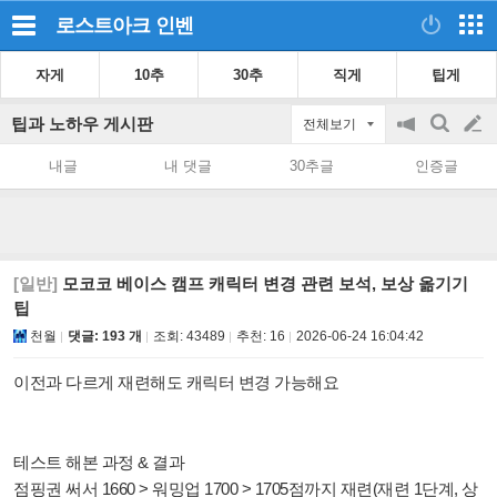
로스트아크
인벤
자게
10추
30추
직게
팁게
팁과 노하우 게시판
전체보기
공
검
글
지
색
내글
내 댓글
30추글
인증글
on/off
쓰
기
[일반]
모코코 베이스 캠프 캐릭터 변경 관련 보석, 보상 옮기기
팁
천월
댓글: 193 개
조회:
43489
추천:
16
2026-06-24 16:04:42
이전과 다르게 재련해도 캐릭터 변경 가능해요
테스트 해본 과정 & 결과
점핑권 써서 1660 > 워밍업 1700 > 1705점까지 재련(재련 1단계, 상