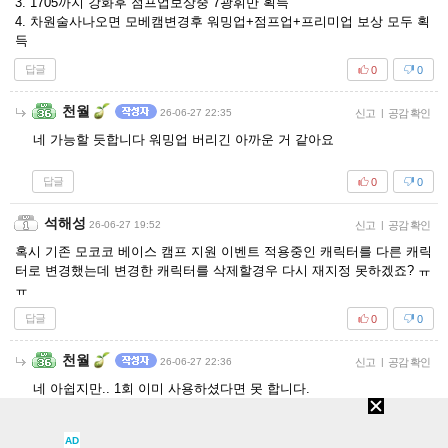
3. 1705까지 강화후 점프업보상중 7광휘만 획득
4. 차원술사나오면 모베캠변경후 워밍업+점프업+프리미업 보상 모두 획
득
답글
0
0
천월
26-06-27 22:35
신고
|
공감 확인
네 가능할 듯합니다 워밍업 버리긴 아까운 거 같아요
답글
0
0
석해성
26-06-27 19:52
신고
|
공감 확인
혹시 기존 모코코 베이스 캠프 지원 이벤트 적용중인 캐릭터를 다른 캐릭
터로 변경했는데 변경한 캐릭터를 삭제할경우 다시 재지정 못하겠죠? ㅠ
ㅠ
답글
0
0
천월
26-06-27 22:36
신고
|
공감 확인
네 아쉽지만.. 1회 이미 사용하셨다면 못 합니다.
답글
0
0
AD