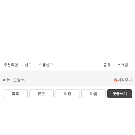
추천확인
신고
스팸신고
공유
스크랩
메뉴
인장보기
마격주기
목록
본문
이전
다음
댓글쓰기