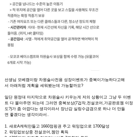
선생님 모베캠이랑 차원술사전용 성장이벤트가 중복이가능하다고해
서 아래처럼 계획을 세워봤는데 가능할까요?
일단 원정대 마지막으로 차원술사 키우는게 저의 상황이고 그냥 두 이벤
트 다 몰아주면 되는데 그러면 중복보상(7겁작,전설코어,가공완료젬 이정
도?)가 좀 아깝다는 생각이라서 장난감 실링수급겸으로 하나 더 만들
면 좋겠다는 생각이라서..
1. 새로A캐릭만들고 1660점핑권 주고 워밍업으로 1700달성
2. 워밍업보상중 전설코어,젬만 획득