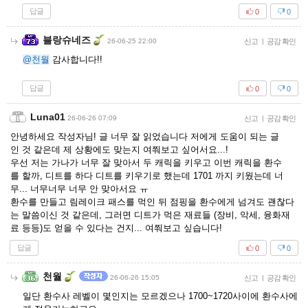
답글
0
0
블랑슈네즈
26-06-25 22:00
신고
|
공감 확인
@천월
감사합니다!!
답글
0
0
Luna01
26-06-26 07:09
신고
|
공감 확인
안녕하세요 작성자님! 글 너무 잘 읽었습니다 저에게 도움이 되는 글
인 것 같은데 제 상황에도 맞는지 여쭤보고 싶어서요...!
우선 저는 가나가 너무 잘 맞아서 두 캐릭을 키우고 이번 캐릭을 환수
를 할까, 디트를 하다 디트를 키우기로 했는데 1701 까지 키웠는데 너
무... 너무너무 너무 안 맞아서요 ㅠ
환수를 만들고 림레이크 패스를 먹인 뒤 점핑을 환수에게 넘겨도 괜찮다
는 말씀이신 것 같은데, 그러면 디트가 먹은 재료들 (장비, 악세, 융화재
료 등등)도 얻을 수 있다는 건지... 여쭤보고 싶습니다!
답글
0
0
천월
26-06-26 15:05
신고
|
공감 확인
일단 환수사 레벨이 몇인지는 모르겠으나 1700~1720사이에 환수사에