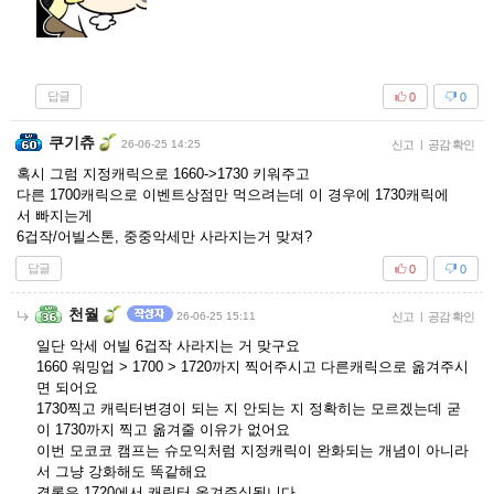
답글
0
0
쿠기츄
26-06-25 14:25
신고
|
공감 확인
혹시 그럼 지정캐릭으로 1660->1730 키워주고
다른 1700캐릭으로 이벤트상점만 먹으려는데 이 경우에 1730캐릭에
서 빠지는게
6겁작/어빌스톤, 중중악세만 사라지는거 맞져?
답글
0
0
천월
26-06-25 15:11
신고
|
공감 확인
일단 악세 어빌 6겁작 사라지는 거 맞구요
1660 워밍업 > 1700 > 1720까지 찍어주시고 다른캐릭으로 옮겨주시
면 되어요
1730찍고 캐릭터변경이 되는 지 안되는 지 정확히는 모르겠는데 굳
이 1730까지 찍고 옮겨줄 이유가 없어요
이번 모코코 캠프는 슈모익처럼 지정캐릭이 완화되는 개념이 아니라
서 그냥 강화해도 똑같해요
결론은 1720에서 캐릭터 옮겨주심됩니다.