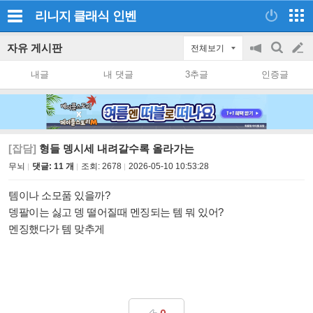
리니지 클래식
인벤
자유 게시판
전체보기
공
검
글
지
색
내글
내 댓글
3추글
인증글
on/off
쓰
기
[잡담]
형들 뎅시세 내려갈수록 올라가는
무뇌
댓글: 11 개
조회:
2678
2026-05-10 10:53:28
템이나 소모품 있을까?
뎅팔이는 싫고 뎅 떨어질때 멘징되는 템 뭐 있어?
멘징했다가 템 맞추게