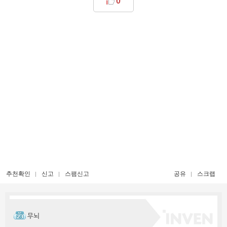
0
추천확인
신고
스팸신고
공유
스크랩
무뇌