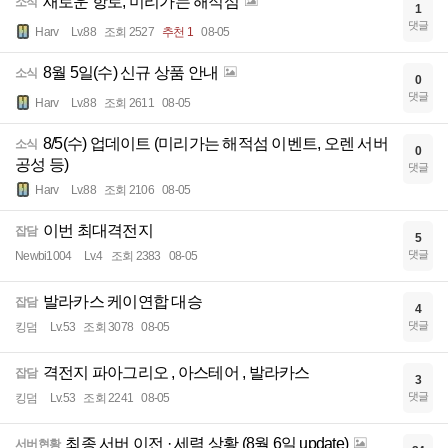
새로운 항로, 미리가는 해적섬
소식
1
댓글
Harv
Lv.88
조회 2527
추천 1
08-05
8월 5일(수) 신규 상품 안내
소식
0
댓글
Harv
Lv.88
조회 2611
08-05
8/5(수) 업데이트 (미리가는 해적섬 이벤트, 오렌 서버
소식
0
공성 등)
댓글
Harv
Lv.88
조회 2106
08-05
이번 최대격전지
잡담
5
댓글
Newbi1004
Lv.4
조회 2383
08-05
발라카스 케이연합 대승
잡담
4
댓글
킹덤
Lv.53
조회 3078
08-05
격전지 파아그리오 , 아스테어 , 발라카스
잡담
3
댓글
킹덤
Lv.53
조회 2241
08-05
최종 서버 이전 · 세력 상황 (8월 6일 update)
서버현황