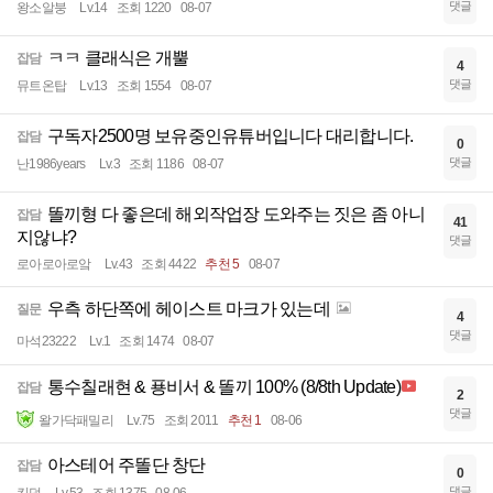
댓글
왕소알붕
Lv.14
조회 1220
08-07
ㅋㅋ 클래식은 개뿔
잡담
4
댓글
뮤트온탑
Lv.13
조회 1554
08-07
구독자2500명 보유중인유튜버입니다 대리합니다.
잡담
0
댓글
난1986years
Lv.3
조회 1186
08-07
똘끼형 다 좋은데 해외작업장 도와주는 짓은 좀 아니
잡담
41
지않냐?
댓글
로아로아로앜
Lv.43
조회 4422
추천 5
08-07
우측 하단쪽에 헤이스트 마크가 있는데
질문
4
댓글
마석23222
Lv.1
조회 1474
08-07
통수칠래현 & 푱비서 & 똘끼 100% (8/8th Update)
잡담
2
댓글
왈가닥패밀리
Lv.75
조회 2011
추천 1
08-06
아스테어 주똘단 창단
잡담
0
댓글