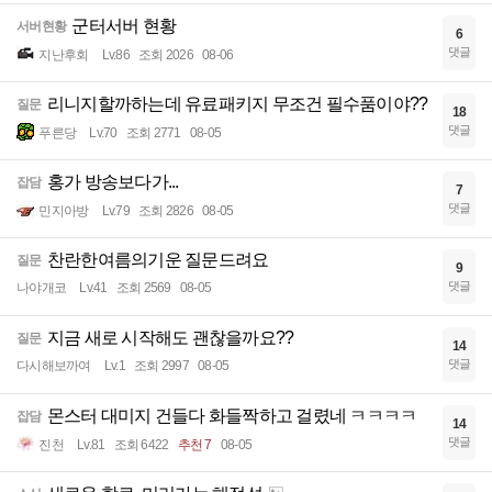
군터서버 현황
서버현황
6
댓글
지난후회
Lv.86
조회 2026
08-06
리니지할까하는데 유료패키지 무조건 필수품이야??
질문
18
댓글
푸른당
Lv.70
조회 2771
08-05
홍가 방송보다가...
잡담
7
댓글
민지아방
Lv.79
조회 2826
08-05
찬란한여름의기운 질문드려요
질문
9
댓글
나야개코
Lv.41
조회 2569
08-05
지금 새로 시작해도 괜찮을까요??
질문
14
댓글
다시해보까여
Lv.1
조회 2997
08-05
몬스터 대미지 건들다 화들짝하고 걸렸네 ㅋㅋㅋㅋ
잡담
14
댓글
진천
Lv.81
조회 6422
추천 7
08-05