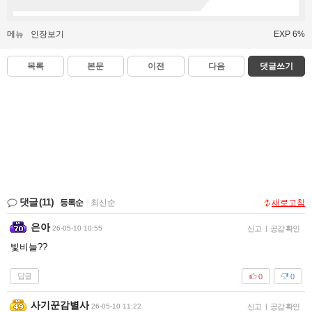
메뉴
인장보기
EXP 6%
목록
본문
이전
다음
댓글쓰기
댓글
(11)
등록순
|
최신순
새로고침
은아
26-05-10 10:55
신고
|
공감 확인
빛비늘??
답글
0
0
사기꾼감별사
26-05-10 11:22
신고
|
공감 확인