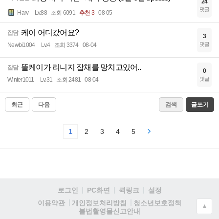
24
댓글
Harv
Lv.88
조회 6091
추천 3
08-05
케이 어디갔어요?
잡담
3
댓글
Newbi1004
Lv.4
조회 3374
08-04
똘케이가 리니지 잡채를 망치고있어..
잡담
0
댓글
Winter1011
Lv.31
조회 2481
08-04
최근
다음
검색
글쓰기
1
2
3
4
5
로그인
PC화면
퀵링크
설정
청소년보호정책
이용약관
개인정보처리방침
▲
불법촬영물신고안내