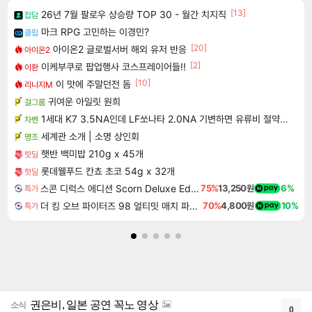
[13]
26년 7월 팔로우 상승량 TOP 30 - 월간 치지직
잡담
마크 RPG 고민하는 이경민?
클립
[20]
아이온2 글로벌서버 해외 유저 반응
아이온2
[2]
이케부쿠로 팝업행사 코스프레이어들!!
이환
[10]
이 맛에 주말던전 돔
리니지M
귀여운 아일릿 원희
걸그룹
1세대 K7 3.5NA인데 LF쏘나타 2.0NA 기변하면 유류비 절약이 얼마나 될까요..?
차벤
세계관 소개 | 소명 상인회
명조
햇반 백미밥 210g x 45개
핫딜
롯데웰푸드 칸쵸 초코 54g x 32개
핫딜
스콘 디럭스 에디션 Scorn Deluxe Edition
75%
13,250원
6%
특가
더 킹 오브 파이터즈 98 얼티밋 매치 파이널 에디션 THE KING OF FIGHTERS 98 ULTIMATE MATCH FINAL EDITION
70%
4,800원
10%
특가
권은비, 일본 공연 꼭노 영상
소식
0