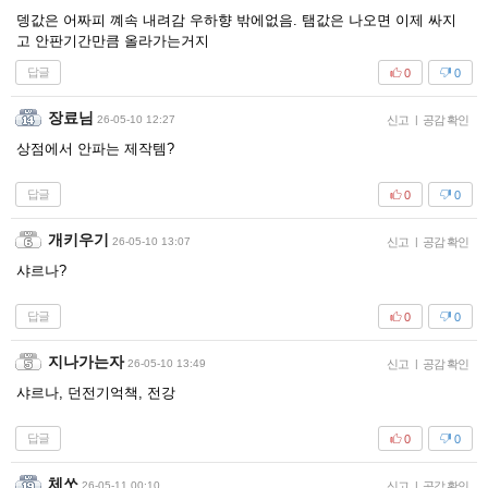
뎅값은 어짜피 꼐속 내려감 우하향 밖에없음. 탬값은 나오면 이제 싸지
고 안판기간만큼 올라가는거지
답글
0
0
장료님
26-05-10 12:27
신고
|
공감 확인
상점에서 안파는 제작템?
답글
0
0
개키우기
26-05-10 13:07
신고
|
공감 확인
샤르나?
답글
0
0
지나가는자
26-05-10 13:49
신고
|
공감 확인
샤르나, 던전기억책, 전강
답글
0
0
체쏘
26-05-11 00:10
신고
|
공감 확인