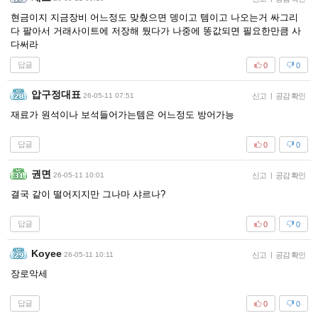
현금이지 지금장비 어느정도 맞췄으면 뎅이고 템이고 나오는거 싸그리
다 팔아서 거래사이트에 저장해 뒀다가 나중에 똥값되면 필요한만큼 사
다써라
답글
0
0
압구정대표
26-05-11 07:51
신고
|
공감 확인
재료가 원석이나 보석들어가는템은 어느정도 방어가능
답글
0
0
권면
26-05-11 10:01
신고
|
공감 확인
결국 같이 떨어지지만 그나마 샤르나?
답글
0
0
Koyee
26-05-11 10:11
신고
|
공감 확인
장로악세
답글
0
0