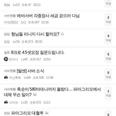
댓글
Zqisj
Lv.10
조회 47
03:11
에바서버 각종장사 세금 걷으러 다님
서버현황
2
댓글
마석23222
Lv.1
조회 287
22:16
형님들 리니지 다시 할까요?
잡담
4
댓글
킹덤
Lv.53
조회 373
20:33
8크로 4.5셋요정 질문드립니다.
질문
5
댓글
반드시
Lv.40
조회 517
15:50
[발센] 서버 소식
서버현황
0
댓글
지난후회
Lv.86
조회 539
11:58
축순이 580아데나까지 올랐다… 파아그리오에서
서버현황
1
대체 무슨 일이?
댓글
샤이쓰
Lv.25
조회 672
11:21
파아그리오 대혈투
잡담
0