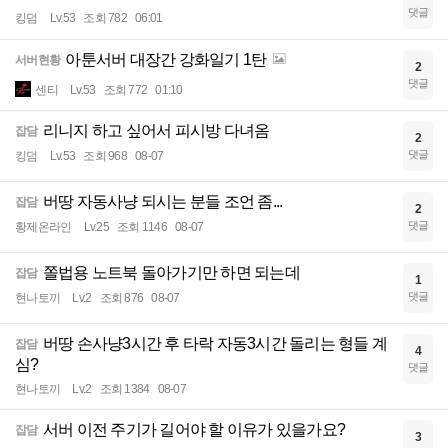
댓글
킹덤
Lv.53
조회 782
06:01
아툰서버 대장간 강화일기 1탄
서버현황
2
댓글
센티
Lv.53
조회 772
01:10
리니지 하고 싶어서 피시방 다녀옴
잡담
2
댓글
킹덤
Lv.53
조회 968
08-07
버땅 자동사냥 되시는 분들 조언 좀...
잡담
2
댓글
황제온라인
Lv.25
조회 1146
08-07
쫄법용 노트북 돌아가기만 하면 되는데
잡담
1
댓글
현나토끼
Lv.2
조회 876
08-07
버땅 손사냥3시간 후 타락 자동3시간 돌리는 형들 계
잡담
4
심?
댓글
현나토끼
Lv.2
조회 1384
08-07
서버 이전 주기가 길어야 할 이유가 있을가요?
잡담
3