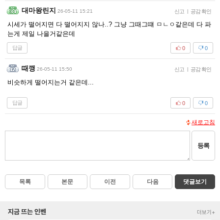
대마왕린지
26-05-11 15:21
신고
|
공감 확인
시세가 떨어지면 다 떨어지지 않나..? 그냥 그때그떄 ㅁㄴㅇ같은데 다 파
는게 제일 나을거같은데
답글
0
0
때깽
26-05-11 15:50
신고
|
공감 확인
비슷하게 떨어지는거 같은데...
답글
0
0
새로고침
등록
목록
본문
이전
다음
댓글보기
지금 뜨는 인벤
더보기+