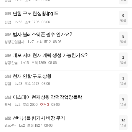
킹덤
Lv.53
조회 1375
08-06
연합 구도 현상황.jpg
잡담
0
댓글
킹덤
Lv.53
조회 1705
08-06
법사 블레스웨폰 필수 인가요?
질문
5
댓글
성장판일점사
Lv.7
조회 1512
08-06
데포 서버 현재 케릭 생성 가능한가요?
질문
2
댓글
성공한놈
Lv.15
조회 1369
08-06
현재 연합 구도 상황
잡담
3
댓글
킹덤
Lv.53
조회 1678
08-06
아스테어 현재상황 악덕작업장몰락
잡담
9
댓글
빡세
Lv.2
조회 2600
추천 3
08-06
선배님들 힘기사 버땅 무기
질문
12
댓글
Black탄
Lv.2
조회 1827
08-06