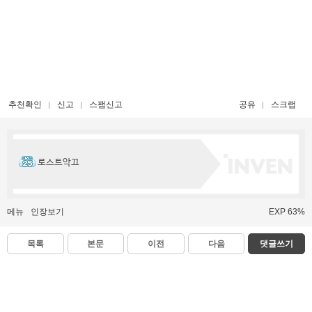
추천확인
신고
스팸신고
공유
스크랩
로스트악끄
메뉴
인장보기
EXP 63%
목록
본문
이전
다음
댓글쓰기