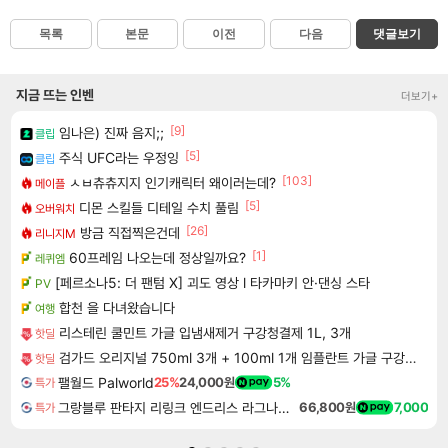
목록
본문
이전
다음
댓글보기
지금 뜨는 인벤
더보기+
[9]
임나은) 진짜 음지;;
클립
[5]
주식 UFC라는 우정잉
클립
[103]
ㅅㅂ츄츄지지 인기캐릭터 왜이러는데?
메이플
[5]
디몬 스킬들 디테일 수치 풀림
오버워치
[26]
방금 직접찍은건데
리니지M
[1]
60프레임 나오는데 정상일까요?
레퀴엠
[페르소나5: 더 팬텀 X] 괴도 영상 l 타카마키 안·댄싱 스타
PV
합천 을 다녀왔습니다
여행
리스테린 쿨민트 가글 입냄새제거 구강청결제 1L, 3개
핫딜
검가드 오리지널 750ml 3개 + 100ml 1개 임플란트 가글 구강청결제
핫딜
팰월드 Palworld
25%
24,000원
5%
특가
그랑블루 판타지 리링크 엔드리스 라그나로크 Granblue Fantasy Relink Endless Ragnarok
66,800원
7,000
특가