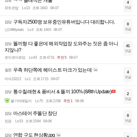
ㅋㅋ 클래식은 개뿔
잡담
4
댓글
뮤트온탑
Lv.13
조회 1843
08-07
구독자2500명 보유중인유튜버입니다 대리합니다.
잡담
0
댓글
난1986years
Lv.3
조회 1405
08-07
똘끼형 다 좋은데 해외작업장 도와주는 짓은 좀 아니
잡담
41
지않냐?
댓글
로아로아로앜
Lv.43
조회 4731
추천 5
08-07
우측 하단쪽에 헤이스트 마크가 있는데
질문
4
댓글
마석23222
Lv.1
조회 1715
08-07
통수칠래현 & 푱비서 & 똘끼 100% (8/8th Update)
잡담
2
댓글
왈가닥패밀리
Lv.75
조회 2238
추천 1
08-06
아스테어 주똘단 창단
잡담
0
댓글
킹덤
Lv.53
조회 1584
08-06
연합 구도 현상황.jpg
잡담