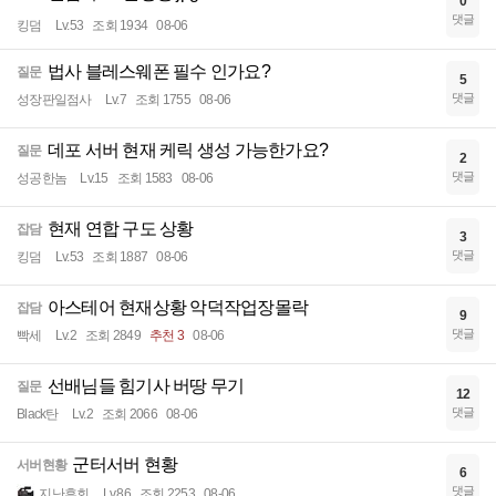
0
댓글
킹덤
Lv.53
조회 1934
08-06
법사 블레스웨폰 필수 인가요?
질문
5
댓글
성장판일점사
Lv.7
조회 1755
08-06
데포 서버 현재 케릭 생성 가능한가요?
질문
2
댓글
성공한놈
Lv.15
조회 1583
08-06
현재 연합 구도 상황
잡담
3
댓글
킹덤
Lv.53
조회 1887
08-06
아스테어 현재상황 악덕작업장몰락
잡담
9
댓글
빡세
Lv.2
조회 2849
추천 3
08-06
선배님들 힘기사 버땅 무기
질문
12
댓글
Black탄
Lv.2
조회 2066
08-06
군터서버 현황
서버현황
6
댓글
지난후회
Lv.86
조회 2253
08-06