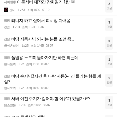
아툰서버 대장간 강화일기 1탄
서버현황
2
댓글
센티
Lv.53
조회 1030
01:10
리니지 하고 싶어서 피시방 다녀옴
잡담
3
댓글
킹덤
Lv.53
조회 1323
08-07
버땅 자동사냥 되시는 분들 조언 좀...
잡담
5
댓글
황제온라인
Lv.25
조회 1445
08-07
쫄법용 노트북 돌아가기만 하면 되는데
잡담
1
댓글
현나토끼
Lv.2
조회 1108
08-07
버땅 손사냥3시간 후 타락 자동3시간 돌리는 형들 계
잡담
5
심?
댓글
현나토끼
Lv.2
조회 1680
08-07
서버 이전 주기가 길어야 할 이유가 있을가요?
잡담
3
댓글
왕소알붕
Lv.14
조회 1482
08-07