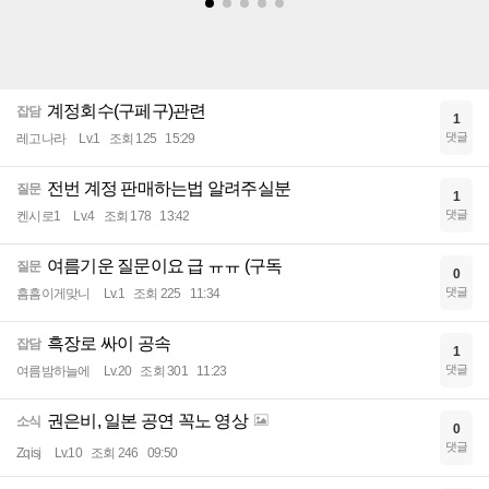
계정회수(구페구)관련
잡담
1
댓글
레고나라
Lv.1
조회 125
15:29
전번 계정 판매하는법 알려주실분
질문
1
댓글
켄시로1
Lv.4
조회 178
13:42
여름기운 질문이요 급 ㅠㅠ (구독
질문
0
댓글
흠흠이게맞니
Lv.1
조회 225
11:34
흑장로 싸이 공속
잡담
1
댓글
여름밤하늘에
Lv.20
조회 301
11:23
권은비, 일본 공연 꼭노 영상
소식
0
댓글
Zqisj
Lv.10
조회 246
09:50