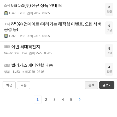
8월 5일(수) 신규 상품 안내
소식
0
댓글
Harv
Lv.88
조회 2862
08-05
8/5(수) 업데이트 (미리가는 해적섬 이벤트, 오렌 서버
소식
0
공성 등)
댓글
Harv
Lv.88
조회 2316
08-05
이번 최대격전지
잡담
5
댓글
Newbi1004
Lv.4
조회 2595
08-05
발라카스 케이연합 대승
잡담
4
댓글
킹덤
Lv.53
조회 3279
08-05
최근
다음
검색
글쓰기
1
2
3
4
5