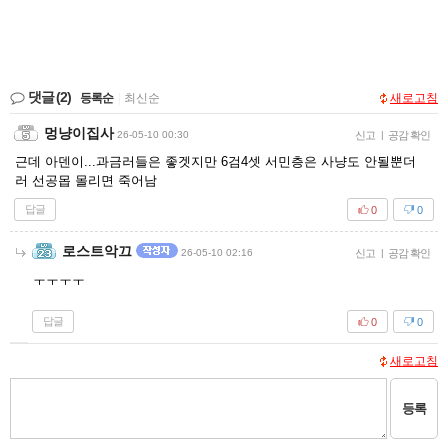
댓글
(2)
등록순
|
최신순
새로고침
멍냥이집사
26-05-10 00:30
신고
|
공감 확인
근데 아덴이...과금러들은 좋겟지만 6검4셋 서민층은 사냥도 안될뿐더
러 선공몹 몰리면 죽어남
답글
0
0
로스트악끄
26-05-10 02:16
신고
|
공감 확인
ㅜㅜㅜㅜ
답글
0
0
새로고침
등록