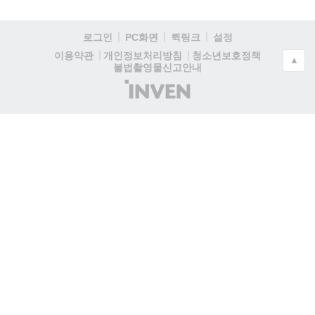
로그인
PC화면
퀵링크
설정
청소년보호정책
이용약관
개인정보처리방침
▲
불법촬영물신고안내
(주)
인
벤