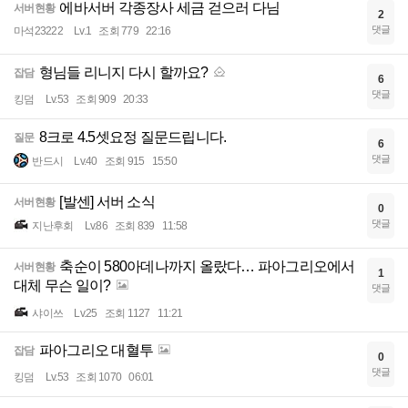
에바서버 각종장사 세금 걷으러 다님
서버현황
2
댓글
마석23222
Lv.1
조회 779
22:16
형님들 리니지 다시 할까요?
잡담
6
댓글
킹덤
Lv.53
조회 909
20:33
8크로 4.5셋요정 질문드립니다.
질문
6
댓글
반드시
Lv.40
조회 915
15:50
[발센] 서버 소식
서버현황
0
댓글
지난후회
Lv.86
조회 839
11:58
축순이 580아데나까지 올랐다… 파아그리오에서
서버현황
1
대체 무슨 일이?
댓글
샤이쓰
Lv.25
조회 1127
11:21
파아그리오 대혈투
잡담
0
댓글
킹덤
Lv.53
조회 1070
06:01