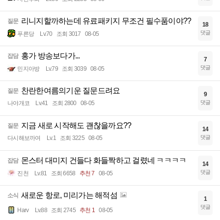
리니지할까하는데 유료패키지 무조건 필수품이야??
질문
18
댓글
푸른당
Lv.70
조회 3017
08-05
홍가 방송보다가...
잡담
7
댓글
민지아방
Lv.79
조회 3039
08-05
찬란한여름의기운 질문드려요
질문
9
댓글
나야개코
Lv.41
조회 2800
08-05
지금 새로 시작해도 괜찮을까요??
질문
14
댓글
다시해보까여
Lv.1
조회 3225
08-05
몬스터 대미지 건들다 화들짝하고 걸렸네 ㅋㅋㅋㅋ
잡담
14
댓글
진천
Lv.81
조회 6658
추천 7
08-05
새로운 항로, 미리가는 해적섬
소식
1
댓글
Harv
Lv.88
조회 2745
추천 1
08-05