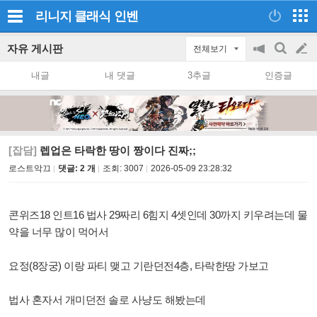
리니지 클래식
인벤
자유 게시판
전체보기
공
검
글
지
색
내글
내 댓글
3추글
인증글
on/off
쓰
기
[잡담]
렙업은 타락한 땅이 짱이다 진짜;;
로스트악끄
댓글: 2 개
조회:
3007
2026-05-09 23:28:32
콘위즈18 인트16 법사 29짜리 6힘지 4셋인데
30까지 키우려는데 물
약을 너무 많이 먹어서
요정(8장궁) 이랑 파티 맺고 기란던전4층, 타락한땅 가보고
법사 혼자서 개미던전 솔로 사냥도 해봤는데