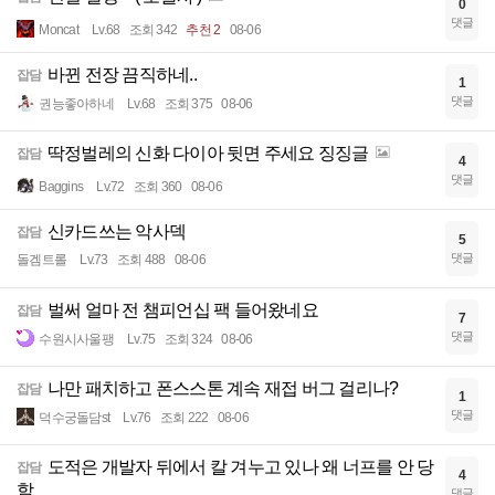
0
댓글
Moncat
Lv.68
조회 342
추천 2
08-06
바뀐 전장 끔직하네..
잡담
1
댓글
권능좋아하네
Lv.68
조회 375
08-06
딱정벌레의 신화 다이아 뒷면 주세요 징징글
잡담
4
댓글
Baggins
Lv.72
조회 360
08-06
신카드쓰는 악사덱
잡담
5
댓글
돌겜트롤
Lv.73
조회 488
08-06
벌써 얼마 전 챔피언십 팩 들어왔네요
잡담
7
댓글
수원시사울팽
Lv.75
조회 324
08-06
나만 패치하고 폰스스톤 계속 재접 버그 걸리나?
잡담
1
댓글
덕수궁돌담st
Lv.76
조회 222
08-06
도적은 개발자 뒤에서 칼 겨누고 있나 왜 너프를 안 당
잡담
4
함
댓글