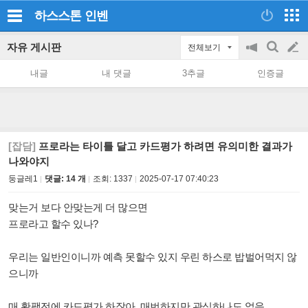
하스스톤
인벤
자유 게시판
전체보기
공
검
글
지
색
내글
내 댓글
3추글
인증글
on/off
쓰
기
[잡담]
프로라는 타이틀 달고 카드평가 하려면 유의미한 결과가
나와야지
둥글레1
댓글: 14 개
조회:
1337
2025-07-17 07:40:23
맞는거 보다 안맞는게 더 많으면
프로라고 할수 있나?
우리는 일반인이니까 예측 못할수 있지 우린 하스로 밥벌어먹지 않
으니까
매 확팩전에 카드평가 하잖아 매번하지만 관심하나도 없음