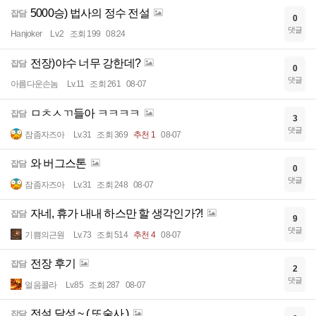
5000승) 법사의 정수 전설
잡담
0
댓글
Hanjoker
Lv.2
조회 199
08:24
전장)야수 너무 강한데?
잡담
0
댓글
아름다운손놈
Lv.11
조회 261
08-07
ㅁㅊㅅㄲ들아 ㅋㅋㅋㅋ
잡담
3
댓글
잠좀자즈아
Lv.31
조회 369
추천 1
08-07
와 버그스톤
잡담
0
댓글
잠좀자즈아
Lv.31
조회 248
08-07
자네, 휴가 내내 하스만 할 생각인가?!
잡담
9
댓글
기쁨의근원
Lv.73
조회 514
추천 4
08-07
전장 후기
잡담
2
댓글
얼음콜라
Lv.85
조회 287
08-07
전설 달성 ~ ( 또술사 )
잡담