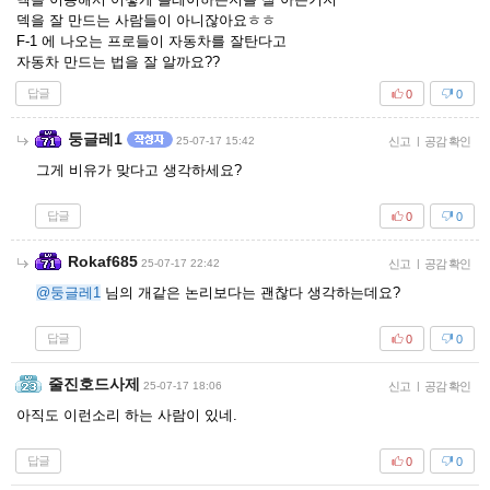
덱을 잘 만드는 사람들이 아니잖아요ㅎㅎ
F-1 에 나오는 프로들이 자동차를 잘탄다고
자동차 만드는 법을 잘 알까요??
답글
0
0
둥글레1
25-07-17 15:42
신고
|
공감 확인
그게 비유가 맞다고 생각하세요?
답글
0
0
Rokaf685
25-07-17 22:42
신고
|
공감 확인
@둥글레1
님의 개같은 논리보다는 괜찮다 생각하는데요?
답글
0
0
줄진호드사제
25-07-17 18:06
신고
|
공감 확인
아직도 이런소리 하는 사람이 있네.
답글
0
0