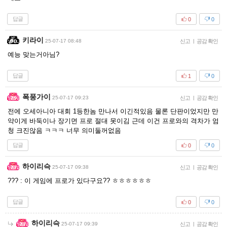
답글
0
0
키라이
25-07-17 08:48
신고
|
공감 확인
예능 맞는거아님?
답글
1
0
폭풍가이
25-07-17 09:23
신고
|
공감 확인
전에 오세아니아 대회 1등한놈 만나서 이긴적있음 물론 단판이었지만 만
약이게 바둑이나 장기면 프로 절대 못이김 근데 이건 프로와의 격차가 엄
청 크진않음 ㅋㅋㅋ 너무 의미둘꺼없음
답글
0
0
하이리슥
25-07-17 09:38
신고
|
공감 확인
??? : 이 게임에 프로가 있다구요?? ㅎㅎㅎㅎㅎㅎ
답글
0
0
하이리슥
25-07-17 09:39
신고
|
공감 확인