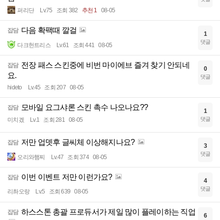
퍼리단
Lv.75
조회 382
추천 1
08-05
다음 확팩때 깔걸
잡담
1
댓글
다크헌트리스
Lv.61
조회 441
08-05
전장 패스 스킨중에 비번 마이에브 즐겨 찾기 안되네
잡담
0
요.
댓글
hideto
Lv.45
조회 207
08-05
모바일 요그샤론 스킨 촉수 나오나요??
잡담
1
댓글
미치겠
Lv.1
조회 281
08-05
저만 업뎃후 글씨체 이상해지나요?
잡담
3
댓글
오리와햄찌
Lv.47
조회 374
08-05
이번 이벤트 저만 이런가요?
잡담
4
댓글
리촤오랑
Lv.5
조회 639
08-05
하스스톤 총괄 프로듀서가 제일 많이 플레이하는 직업
잡담
6