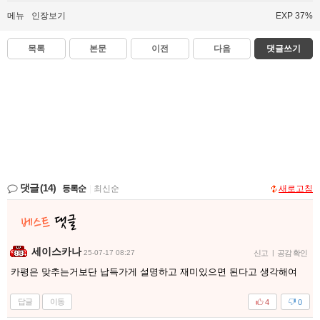
메뉴
인장보기
EXP 37%
목록
본문
이전
다음
댓글쓰기
댓글
(14)
등록순
|
최신순
새로고침
세이스카나
25-07-17 08:27
신고
|
공감 확인
카평은 맞추는거보단 납득가게 설명하고 재미있으면 된다고 생각해여
답글
이동
4
0