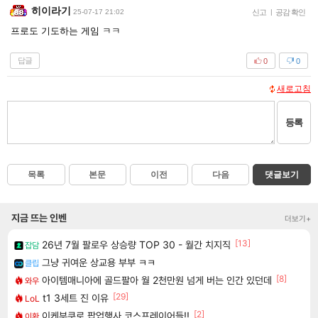
히이라기
25-07-17 21:02
신고
|
공감 확인
프로도 기도하는 게임 ㅋㅋ
답글
0
0
새로고침
등록
목록
본문
이전
다음
댓글보기
지금 뜨는 인벤
더보기+
[13]
26년 7월 팔로우 상승량 TOP 30 - 월간 치지직
잡담
그냥 귀여운 상교용 부부 ㅋㅋ
클립
[8]
아이템매니아에 골드팔아 월 2천만원 넘게 버는 인간 있던데
와우
[29]
t1 3세트 진 이유
LoL
[2]
이케부쿠로 팝업행사 코스프레이어들!!
이환