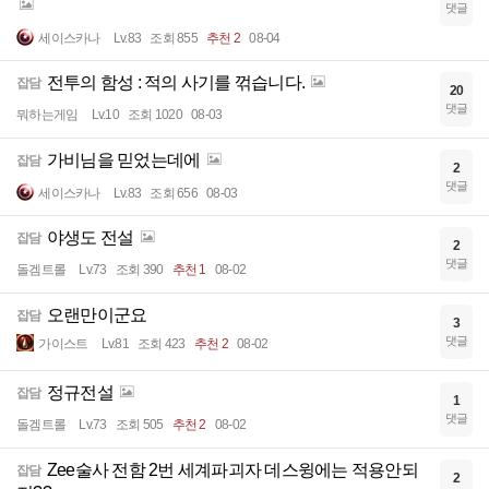
댓글
세이스카나
Lv.83
조회 855
추천 2
08-04
전투의 함성 : 적의 사기를 꺾습니다.
잡담
20
댓글
뭐하는게임
Lv.10
조회 1020
08-03
가비님을 믿었는데에
잡담
2
댓글
세이스카나
Lv.83
조회 656
08-03
야생도 전설
잡담
2
댓글
돌겜트롤
Lv.73
조회 390
추천 1
08-02
오랜만이군요
잡담
3
댓글
가이스트
Lv.81
조회 423
추천 2
08-02
정규전설
잡담
1
댓글
돌겜트롤
Lv.73
조회 505
추천 2
08-02
Zee술사 전함 2번 세계파괴자 데스윙에는 적용안되
잡담
2