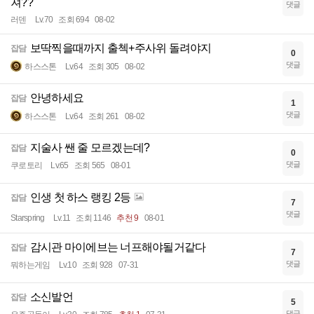
져??
댓글
러덴
Lv.70
조회 694
08-02
보딱찍을때까지 출첵+주사위 돌려야지
잡담
0
댓글
하스스톤
Lv.64
조회 305
08-02
안녕하세요
잡담
1
댓글
하스스톤
Lv.64
조회 261
08-02
지술사 쌘 줄 모르겠는데?
잡담
0
댓글
쿠로토리
Lv.65
조회 565
08-01
인생 첫 하스 랭킹 2등
잡담
7
댓글
Starspring
Lv.11
조회 1146
추천 9
08-01
감시관 마이에브는 너프해야될거같다
잡담
7
댓글
뭐하는게임
Lv.10
조회 928
07-31
소신발언
잡담
5
댓글