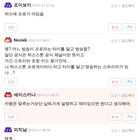
조이보이
25-07-17 07:41
신고
|
공감 확인
하스에 프로가 어딨음
답글
1
0
Nomik
25-07-17 08:17
신고
|
공감 확인
엥? 어느 방송이 프로라는 타이틀 달고 방송함?
일단 공식은 하스스톤 공식 채널이란 뜻이고
거긴 스트리머 초청 카드 평가인데...
나 하스스톤 프로게이머다 라고 타이틀 달고 방송하는 스트리머가 있
나...?
답글
1
0
세이스카나
25-07-17 08:27
신고
|
공감 확인
카평은 맞추는거보단 납득가게 설명하고 재미있으면 된다고 생각해여
답글
4
0
피치남
25-07-17 08:38
신고
|
공감 확인
에효..