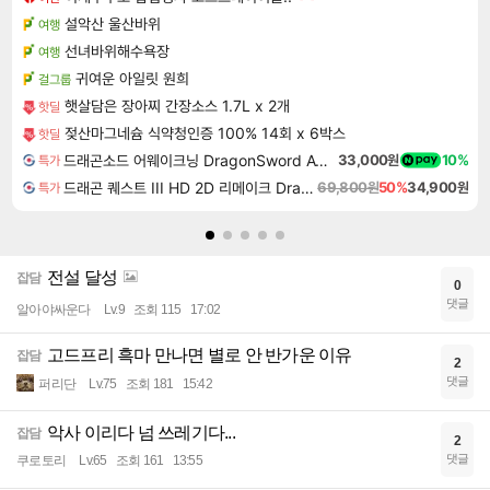
설악산 울산바위
여행
선녀바위해수욕장
여행
귀여운 아일릿 원희
걸그룹
햇살담은 장아찌 간장소스 1.7L x 2개
핫딜
젖산마그네슘 식약청인증 100% 14회 x 6박스
핫딜
드래곤소드 어웨이크닝 DragonSword Awakening
33,000원
10%
특가
드래곤 퀘스트 III HD 2D 리메이크 Dragon Quest III HD 2D Remake
69,800원
50%
34,900원
특가
전설 달성
잡담
0
댓글
알아야싸운다
Lv.9
조회 115
17:02
고드프리 흑마 만나면 별로 안 반가운 이유
잡담
2
댓글
퍼리단
Lv.75
조회 181
15:42
악사 이리다 넘 쓰레기다...
잡담
2
댓글
쿠로토리
Lv.65
조회 161
13:55