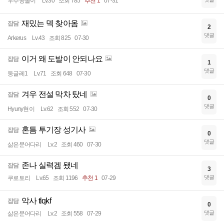
우주공돌이
Lv.30
조회 785
추천 1
07-31
재밌는 덱 찾아옴
잡담
2
댓글
Arkerus
Lv.43
조회 825
07-30
이거 왜 도발이 안되나요
잡담
1
댓글
둥글레1
Lv.71
조회 648
07-30
겨우 전설 막차 탔네
잡담
0
댓글
Hyuny현이
Lv.62
조회 552
07-30
혼틈 투기장 성기사
잡담
0
댓글
삶은문어다리
Lv.2
조회 460
07-30
존나 실력겜 됐네
잡담
3
댓글
쿠로토리
Lv.65
조회 1196
추천 1
07-29
악사 tlqkf
잡담
0
댓글
삶은문어다리
Lv.2
조회 558
07-29