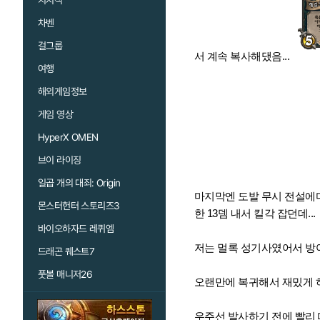
치지직
차벤
걸그룹
서 계속 복사해댔음...
여행
해외게임정보
게임 영상
HyperX OMEN
브이 라이징
일곱 개의 대죄: Origin
마지막엔 도발 무시 전설에다
몬스터헌터 스토리즈3
한 13뎀 내서 킬각 잡던데...
바이오하자드 레퀴엠
저는 멀록 성기사였어서 방어
드래곤 퀘스트7
풋볼 매니저26
오랜만에 복귀해서 재밌게 
우주선 발사하기 전에 빨리 