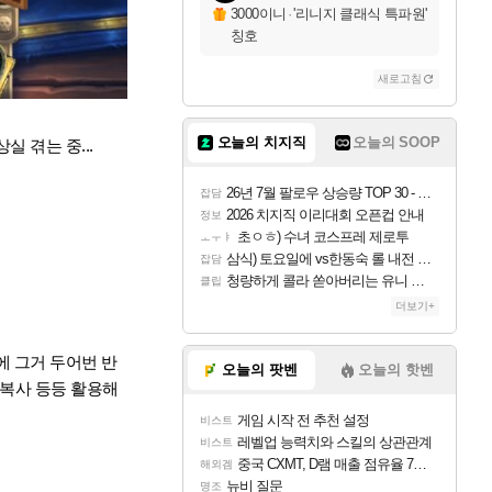
3000이니
·
'리니지 클래식 특파원'
칭호
새로고침
오늘의 치지직
오늘의 SOOP
 겪는 중...
26년 7월 팔로우 상승량 TOP 30 - 월간 치지직
잡담
2026 치지직 이리대회 오픈컵 안내
정보
초ㅇㅎ) 수녀 코스프레 제로투
ㅗㅜㅑ
삼식) 토요일에 vs한동숙 롤 내전 예정
잡담
청량하게 콜라 쏟아버리는 유니 ㅋㅋㅋ
클립
더보기+
 그거 두어번 반
오늘의 팟벤
오늘의 핫벤
+복사 등등 활용해
게임 시작 전 추천 설정
비스트
레벨업 능력치와 스킬의 상관관계
비스트
중국 CXMT, D램 매출 점유율 7%…글로벌 4위로 부상
해외겜
뉴비 질문
명조