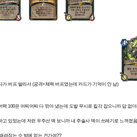
가 버프 발라서 (공격+체력 버프였는데 카드가 기억이 안 남)
력 100은 어찌어찌 다 깎아 냈는데 도발 무시로 킬각 잡으니까 답 없
하고 있었는데 저런 우주선 덱 보니까 내 주술사 덱이 쓰레기로 느껴졌
때려잡는 수 밖에 없는 건가여??