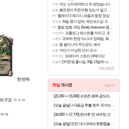
저도 신차계약하고 차 받았습니다
차벤
붉은장미 히든처형 있는거 알고 있었음?
실팰
툼레이더 레가시 퍼즐과 함정 영상
PV
AI발 원가 압박, 메인보드값 오르나
해외겜
힐링 탐험 게임 Bearly Awesome 챕터 1 트레일러
PV
프롤로그 테스트를 마치고.. (feat. 리아)
리밋제로
과부하 한정 아니다! 정예림, 화속성 서포터 세대 교체
나혼렙
렙 올리니까 주인공도 세네
실팰
어딘가 이상한 단서 조사
실팰
브레이커 스토리 | #에이단
리밋제로
[무한대] 출시일, 8월 13일에 나오나
섭컬겜
새로고침
한번에
핫딜
게시판
더보기+
[22,200 -> 15,000] 프로즌 원팩 곱도리탕 590g 2개
더라구요 ㅇㅅㅇ
[오늘 끝딜] ++1등급 투뿔 한우 국거리 국내산 소고기 양지머리 설도 냉장 생고기 600g, 1kg, 2kg 대용량
음ㅠㅠ
[34,000 -> 17,770] 한끼루 깐 새우장 간장350g + 양념350g 2세트
[오늘 끝딜] 던킨 네스프레소호환캡슐 커피 캡슐 5종 120개입