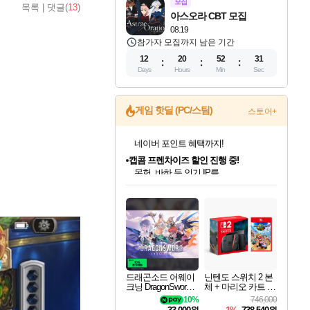
모집
목록
|
댓글(
13
)
아스오라 CBT 모집
08.19
참가자 모집까지 남은 기간
12
20
52
29
Days
Hours
Min
Sec
게임 핫딜 (PC/스팀)
스토어+
캡콤 프렌차이즈 할인 진행 중!
몬헌, 바하 등 인기 IP를
할인가에 만나보세요!
드래곤소드: 어웨이크닝 입점!
문명 7 특별 할인!
귀무자: 검의 길 예약 판매 중!
비스트 오브 리인카네이션 정식 출시!
커세어 코브 출시 기념 할인!
더 렐릭 퍼스트 가디언 정식 출시
베데스다 40주년 기념 할인 중!
마블 투혼 파이팅 소울즈 예약 판매 중!
캡콤 일부 상품 상시 할인
스타워즈 은하계 레이서
로블록스 기프트 카드 공식 입점
스팀으로 만나는 드래곤소드!
조선&고려 DLC 출시 예정
10% 할인과
게임프릭 신작 IP
해적'섬'을 발전시키자!
설화x하드코어 액션!
베데스다의 명작들을
마블 히어로 총 출동&화려한 격투!
몬헌 와일즈 & 드래곤즈 도그마2
인벤게임즈에서 10% 추가 적립
Robux를 가장 안전하고
네이버혜택과 함께 만나보세요!
50%할인&추가 적립까지!
이니&베니 혜택까지!
네이버 혜택가와 함께 예약하세요!
할인&네이버혜택으로 만나보세요!
네이버페이 혜택과 만나보세요!
40주년 프로모션으로 만나보세요!
네이버 포인트 혜택까지!
일부 에디션 상시 할인!
혜택으로 예약 판매 중
편안하게 충전하세요
드래곤소드 어웨이
닌텐도 스위치 2 본
크닝 DragonSword A
체 + 마리오 카트 월
wakening
드
10%
746,000