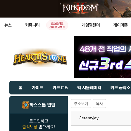
로스트아크
뉴스
커뮤니티
게임캘린더
게이머존
기대평 이벤트
홈
가이드
카드 DB
덱 시뮬레이터
카드 공작소
주소보기
복사
하스스톤 인벤
Jeremyjay
로그인하고
출석보상
받으세요!