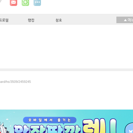
프로필
랭킹
칭호
board/hs/3509/2459245