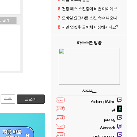
6
전장 패스 스킨중에 비번 마이에브 즐겨 찾기 안되네요.
7
모바일 요그샤론 스킨 촉수 나오나요??
8
저만 업뎃후 글씨체 이상해지나요?
하스스톤 방송
XpLaZ__
목록
글쓰기
LIVE
ArchangelWithin
LIVE
던
LIVE
pubhog
LIVE
Warshack
LIVE
profimpression