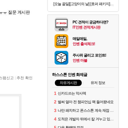
[오늘 끝딜][고양이의 날] [호퍼 패키지] 리터로봇4 고양이 자동 화장실(블랙) + 리터호퍼
ㅠㅠ 질문 게시판
PC 견적이 궁금하다면?
IT인벤 견적게시판
매일매일,
인벤 출석체크!
주사위 굴리고 포인트!
인벤 마블
하스스톤 인벤 화제글
스팸신고
추천 확인
자유게시판
유저 정보
1
신카드쓰는 악사덱
2
벌써 얼마 전 챔피언십 팩 들어왔네요
3
나만 패치하고 폰스스톤 계속 재접 버그 걸리나?
4
도적은 개발자 뒤에서 칼 겨누고 있나 왜 너프를 안 당함
5
다음 확팩때 깔걸