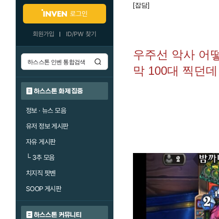
[잡담]
로그인
회원가입
ID/PW 찾기
우주선 악사 어떻
막 100대 찍던데
하스스톤 화제 집중
정보 · 뉴스 모음
유저 정보 게시판
자유 게시판
└
3추 모음
치지직 팟벤
SOOP 게시판
하스스톤 커뮤니티