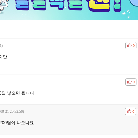
1)
공감
비공
0
지만
공감
비공
0
0딜 넣으면 됩니다
-09-21 20:32:50)
공감
비공
0
200딜이 나오나요