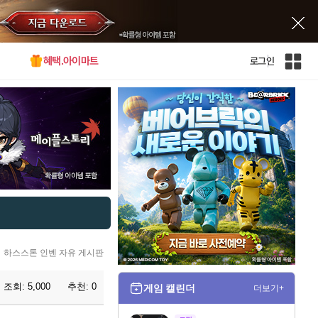
혜택.아이마트
로그인
인
벤
전
체
사
이
트
맵
하스스톤 인벤 자유 게시판
조회:
5,000
추천:
0
게임 캘린더
더보기+