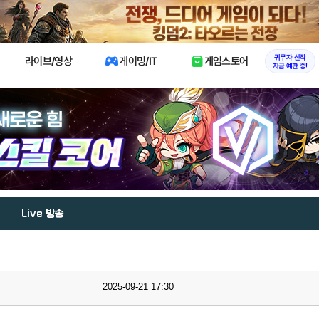
X
귀무자 신작
라이브/영상
게이밍/IT
게임스토어
지금 예판 중!
Live 방송
2025-09-21 17:30