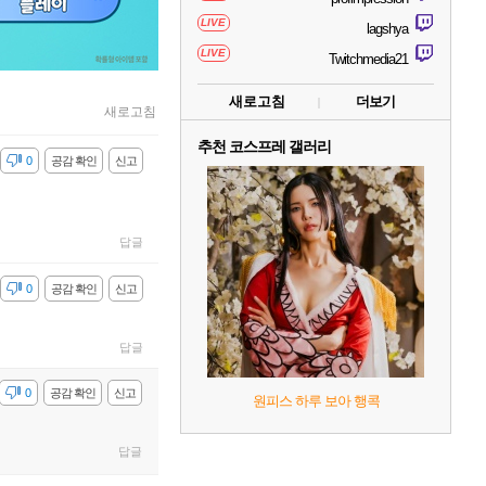
LIVE
lagshya
LIVE
Twitchmedia21
새로고침
더보기
새로고침
추천 코스프레 갤러리
감
0
공감 확인
신고
답글
감
0
공감 확인
신고
답글
감
0
공감 확인
신고
원피스 하루 보아 행콕
답글