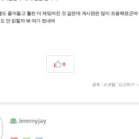
운빨도 줄어들고 훨씬 더 재밌어진 것 같은데 게시판은 많이 조용해졌군여
써도 안 읽힐까 봐 여기 썼네여
0
공유
스크랩
신고하기
Jeremyjay