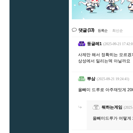
(13)
댓글
등록순
|
최신순
둥글레1
(2025-09-21 17:42:0
사제만 해서 정확히는 모르겠
상성에서 밀리는덱 아닐까요
뿌삼
(2025-09-21 19:24:41)
올빼미 드루로 아주재밋게 20
뭐하는게임
(2025
올빼미드루가 어떻게 