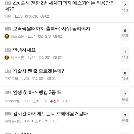
Zee술사 전함 2번 세계파괴자 데스윙에는 적용안되
잡담
2
져??
댓글
러덴
Lv.70
조회 636
08-02
보딱찍을때까지 출첵+주사위 돌려야지
잡담
0
댓글
하스스톤
Lv.64
조회 273
08-02
안녕하세요
잡담
1
댓글
하스스톤
Lv.64
조회 231
08-02
지술사 쌘 줄 모르겠는데?
잡담
0
댓글
쿠로토리
Lv.65
조회 524
08-01
인생 첫 하스 랭킹 2등
잡담
7
댓글
Starspring
Lv.11
조회 1082
추천 9
08-01
감시관 마이에브는 너프해야될거같다
잡담
7
댓글
뭐하는게임
Lv.10
조회 875
07-31