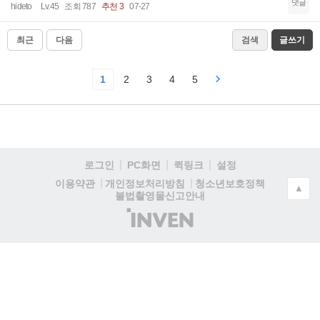
댓글
hideto
Lv.45
조회 787
추천 3
07-27
최근
다음
검색
글쓰기
1
2
3
4
5
로그인
PC화면
퀵링크
설정
청소년보호정책
이용약관
개인정보처리방침
▲
불법촬영물신고안내
(주)
인
벤