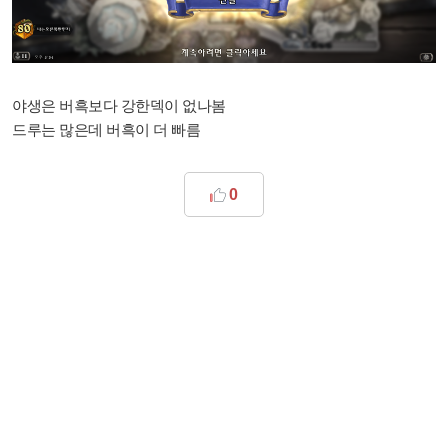
야생은 버흑보다 강한덱이 없나봄
드루는 많은데 버흑이 더 빠름
0