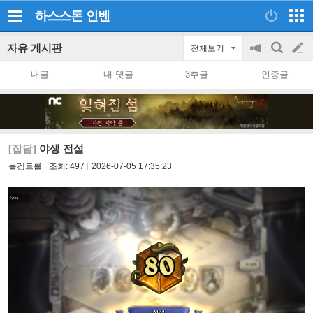
하스스톤
인벤
자유 게시판
전체보기
공
검
글
지
색
내글
내 댓글
3추글
인증글
on/off
쓰
기
[잡담]
야생 전설
돌겜트롤
조회:
497
2026-07-05 17:35:23