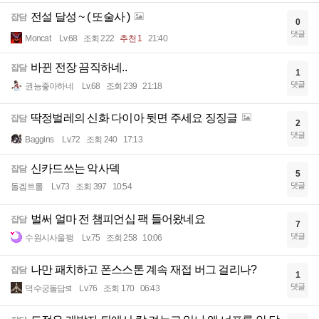
전설 달성 ~ ( 또술사 )
잡담
0
댓글
Moncat
Lv.68
조회 222
추천 1
21:40
바뀐 전장 끔직하네..
잡담
1
댓글
권능좋아하네
Lv.68
조회 239
21:18
딱정벌레의 신화 다이아 뒷면 주세요 징징글
잡담
2
댓글
Baggins
Lv.72
조회 240
17:13
신카드쓰는 악사덱
잡담
5
댓글
돌겜트롤
Lv.73
조회 397
10:54
벌써 얼마 전 챔피언십 팩 들어왔네요
잡담
7
댓글
수원시사울팽
Lv.75
조회 258
10:06
나만 패치하고 폰스스톤 계속 재접 버그 걸리나?
잡담
1
댓글
덕수궁돌담st
Lv.76
조회 170
06:43