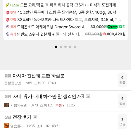
모든 요리/작물 책 획득 위치 공략 (36개) - 미식가 도전과제
비스트
45%할인 득근파티 스팀 통 닭가슴살, 6종 혼합, 100g, 30팩
핫딜
33%할인 동아오츠카 나랑드사이다 제로, 오리지널, 345ml, 24개
핫딜
드래곤소드 어웨이크닝 DragonSword Awakening
33,000원
10%
특가
닌텐도 스위치 2 본체 + 젤다의 전설 티어스 오브 더 킹덤 닌텐도 스위치 2 에디션 + 젤다의 전설 브레스 오브 더 와일드 닌텐도 스위치 2 에디션 번들
817,600원
1%
809,420원
특가
아시아 친선퀘 교환 하실분
잡담
0
댓글
운빨좆망겜
Lv.89
조회 30
12:40
자네, 휴가 내내 하스만 할 생각인가?!
잡담
4
댓글
기쁨의근원
Lv.73
조회 115
추천 2
11:25
전장 후기
잡담
1
댓글
얼음콜라
Lv.85
조회 102
08:51