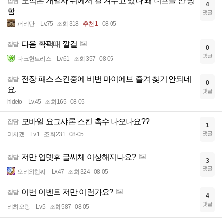
도적은 개발자 뒤에서 칼 겨누고 있나 왜 너프를 안 당
잡담
4
함
댓글
퍼리단
Lv.75
조회 318
추천 1
08-05
다음 확팩때 깔걸
잡담
0
댓글
다크헌트리스
Lv.61
조회 357
08-05
전장 패스 스킨중에 비번 마이에브 즐겨 찾기 안되네
잡담
0
요.
댓글
hideto
Lv.45
조회 165
08-05
모바일 요그샤론 스킨 촉수 나오나요??
잡담
1
댓글
미치겠
Lv.1
조회 231
08-05
저만 업뎃후 글씨체 이상해지나요?
잡담
3
댓글
오리와햄찌
Lv.47
조회 324
08-05
이번 이벤트 저만 이런가요?
잡담
4
댓글
리촤오랑
Lv.5
조회 587
08-05