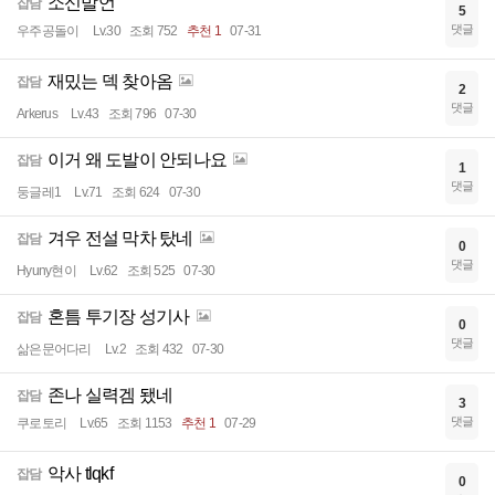
소신발언
잡담
5
댓글
우주공돌이
Lv.30
조회 752
추천 1
07-31
재밌는 덱 찾아옴
잡담
2
댓글
Arkerus
Lv.43
조회 796
07-30
이거 왜 도발이 안되나요
잡담
1
댓글
둥글레1
Lv.71
조회 624
07-30
겨우 전설 막차 탔네
잡담
0
댓글
Hyuny현이
Lv.62
조회 525
07-30
혼틈 투기장 성기사
잡담
0
댓글
삶은문어다리
Lv.2
조회 432
07-30
존나 실력겜 됐네
잡담
3
댓글
쿠로토리
Lv.65
조회 1153
추천 1
07-29
악사 tlqkf
잡담
0