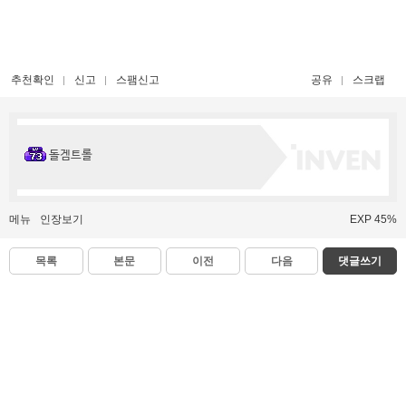
추천확인
신고
스팸신고
공유
스크랩
돌겜트롤
메뉴
인장보기
EXP 45%
목록
본문
이전
다음
댓글쓰기