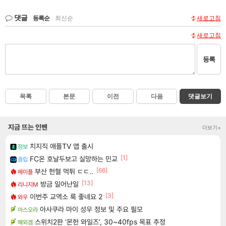
댓글
등록순
|
최신순
새로고침
새로고침
등록
목록
본문
이전
다음
댓글보기
지금 뜨는 인벤
더보기+
치지직 애플TV 앱 출시
정보
[1]
FC온 호날두보고 실망하는 민교
클립
[66]
부산 헌혈 먹튀 ㄷㄷ..
메이플
[13]
방금 일어난일
리니지M
[3]
이번주 교역소 룩 좋네요 2
와우
아사쿠라 마이 성우 정보 및 주요 필모
아스오라
스위치2판 ‘몬헌 와일즈’, 30~40fps 목표 추정
해외겜