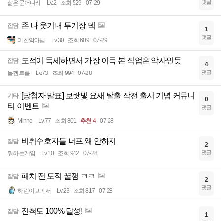
댓글
삶은문어다리
Lv.2
조회 529
07-29
존 나 웃기내 투기장 덱
잡담
1
댓글
미친악마님
Lv.30
조회 609
07-29
도적이 득세하면서 가장 이득 본 직업은 악사인듯
잡담
4
댓글
돌겜트롤
Lv.73
조회 994
07-28
[당첨자 발표] 보랏빛 요새 탈출 작전 출시 기념 커뮤니
기타
0
티 이벤트
댓글
Minno
Lv.77
조회 801
추천 4
07-28
비취수호자들 너프 왜 안하지
잡담
2
댓글
뭐하는게임
Lv.10
조회 942
07-28
패치 전 도적 꿀잼 ㅋㅋ
잡담
2
댓글
하린이교과서
Lv.23
조회 817
07-28
진척도 100% 달성!
잡담
1