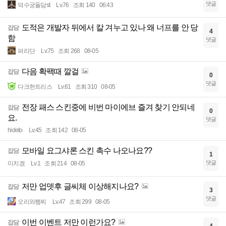
댓글
덕수궁돌담st
Lv.76
조회 140
06:43
도적은 개발자 뒤에서 칼 겨누고 있나 왜 너프를 안 당
잡담
4
함
댓글
퍼리단
Lv.75
조회 268
08-05
다음 확팩때 깔걸
잡담
0
댓글
다크헌트리스
Lv.61
조회 310
08-05
전장 패스 스킨중에 비번 마이에브 즐겨 찾기 안되네
잡담
0
요.
댓글
hideto
Lv.45
조회 142
08-05
모바일 요그샤론 스킨 촉수 나오나요??
잡담
1
댓글
미치겠
Lv.1
조회 214
08-05
저만 업뎃후 글씨체 이상해지나요?
잡담
3
댓글
오리와햄찌
Lv.47
조회 299
08-05
이번 이벤트 저만 이런가요?
잡담