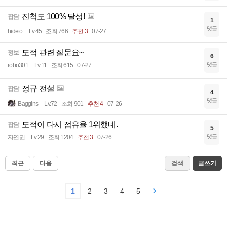
진척도 100% 달성!
잡담
1
댓글
hideto
Lv.45
조회 766
추천 3
07-27
도적 관련 질문요~
정보
6
댓글
robo301
Lv.11
조회 615
07-27
정규 전설
잡담
4
댓글
Baggins
Lv.72
조회 901
추천 4
07-26
도적이 다시 점유율 1위했네.
잡담
5
댓글
자연권
Lv.29
조회 1204
추천 3
07-26
최근
다음
검색
글쓰기
1
2
3
4
5