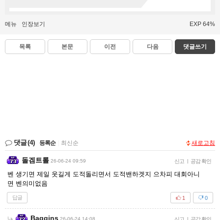
메뉴
인장보기
EXP 64%
목록
본문
이전
다음
댓글쓰기
댓글
(4)
등록순
|
최신순
새로고침
돌겜트롤
26-06-24 09:59
신고
|
공감 확인
벤 생기면 제일 웃길게 도적돌리면서 도적밴하겟지 으차피 대회아니
면 벤의미없음
답글
1
0
Baggins
26-06-24 14:08
신고
|
공감 확인