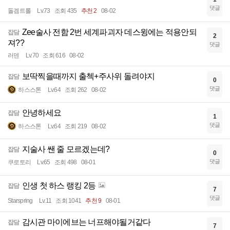
댓글
돌겜트롤
Lv.73
조회 435
추천 2
08-02
Zee술사 전함 2번 세계파괴자 데스윙에는 적용안되
잡담
2
져??
댓글
러덴
Lv.70
조회 616
08-02
보딱찍을때까지 출첵+주사위 돌려야지
잡담
0
댓글
하스스톤
Lv.64
조회 262
08-02
안녕하세요
잡담
1
댓글
하스스톤
Lv.64
조회 219
08-02
지술사 쌘 줄 모르겠는데?
잡담
0
댓글
쿠로토리
Lv.65
조회 498
08-01
인생 첫 하스 랭킹 2등
잡담
7
댓글
Starspring
Lv.11
조회 1041
추천 9
08-01
감시관 마이에브는 너프해야될거같다
잡담
7