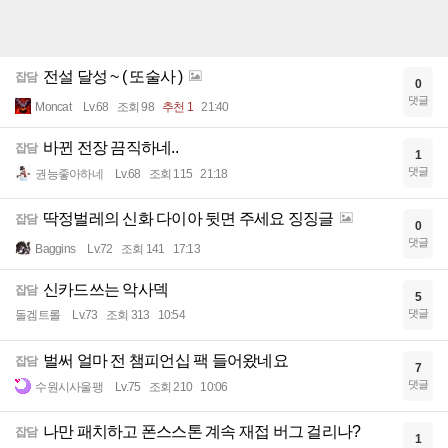
전설 달성 ~ ( 또술사 )
잡담
0
댓글
Moncat
Lv.68
조회 98
추천 1
21:40
바뀐 전장 끔직하네..
잡담
1
댓글
권능좋아하네
Lv.68
조회 115
21:18
딱정벌레의 신화 다이아 뒷면 주세요 징징글
잡담
0
댓글
Baggins
Lv.72
조회 141
17:13
신카드쓰는 악사덱
잡담
5
댓글
돌겜트롤
Lv.73
조회 313
10:54
벌써 얼마 전 챔피언십 팩 들어왔네요
잡담
7
댓글
수원시사울팽
Lv.75
조회 210
10:06
나만 패치하고 폰스스톤 계속 재접 버그 걸리나?
잡담
1