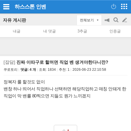
하스스톤
인벤
자유 게시판
전체보기
공
검
글
지
색
내글
내 댓글
3추글
인증글
on/off
쓰
기
[잡담]
진짜 이따구로 할꺼면 직업 벤 생겨야한다니깐?
쿠로토리
댓글: 4 개
조회:
1834
추천:
1
2026-06-23 22:10:58
정복자 룰 할것도 없이
밴창 하나 띄어서 직업하나 선택하면 해당직업하고 매칭 안돼게 한
직업이 막 밴률 80찍으면 지들도 뭔가 느끼겠지