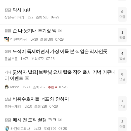
악사 tlqkf
잡담
0
댓글
삶은문어다리
Lv.2
조회 518
07-29
존 나 웃기내 투기장 덱
잡담
1
댓글
미친악마님
Lv.30
조회 599
07-29
도적이 득세하면서 가장 이득 본 직업은 악사인듯
잡담
4
댓글
돌겜트롤
Lv.73
조회 972
07-28
[당첨자 발표] 보랏빛 요새 탈출 작전 출시 기념 커뮤니
기타
0
티 이벤트
댓글
Minno
Lv.77
조회 782
추천 4
07-28
비취수호자들 너프 왜 안하지
잡담
2
댓글
뭐하는게임
Lv.10
조회 928
07-28
패치 전 도적 꿀잼 ㅋㅋ
잡담
2
댓글
하린이교과서
Lv.23
조회 796
07-28