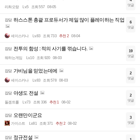
4
댓글
리촤오랑
Lv.5
조회 557
08-05
하스스톤 총괄 프로듀서가 제일 많이 플레이하는 직업
잡담
6
댓글
세이스카나
Lv.83
조회 733
추천 2
08-04
전투의 함성 : 적의 사기를 꺾습니다.
잡담
19
댓글
뭐하는게임
Lv.10
조회 920
08-03
가비님을 믿었는데에
잡담
2
댓글
세이스카나
Lv.83
조회 578
08-03
야생도 전설
잡담
2
댓글
돌겜트롤
Lv.73
조회 336
추천 1
08-02
오랜만이군요
잡담
3
댓글
가이스트
Lv.81
조회 371
추천 2
08-02
정규전설
잡담
1