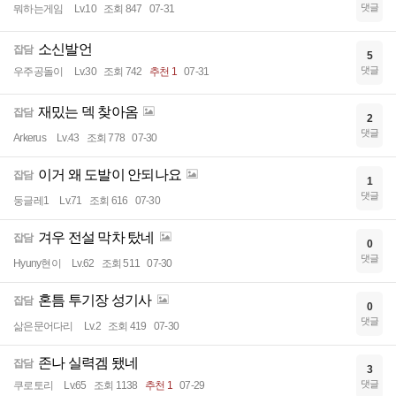
댓글
뭐하는게임
Lv.10
조회 847
07-31
소신발언
잡담
5
댓글
우주공돌이
Lv.30
조회 742
추천 1
07-31
재밌는 덱 찾아옴
잡담
2
댓글
Arkerus
Lv.43
조회 778
07-30
이거 왜 도발이 안되나요
잡담
1
댓글
둥글레1
Lv.71
조회 616
07-30
겨우 전설 막차 탔네
잡담
0
댓글
Hyuny현이
Lv.62
조회 511
07-30
혼틈 투기장 성기사
잡담
0
댓글
삶은문어다리
Lv.2
조회 419
07-30
존나 실력겜 됐네
잡담
3
댓글
쿠로토리
Lv.65
조회 1138
추천 1
07-29