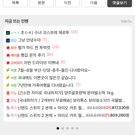
목록
본문
이전
다음
댓글보기
지금 뜨는 인벤
더보기+
[25]
초ㅇㅎ) 수녀 코스프레 제로투
ㅗㅜㅑ
[1]
그냥 안녕수야
클립
[35]
벨가 하드 찐 투력컷
로아
[81]
빵값 문의 후기
메이플
[5]
이번 드라이브 이쁘네
오버워치
7월~8월 부산-단양-충주-울진 다녀왔어요~
여행
국내에도 이쁜곳이 많은것 같습니다
여행
[1]
7년만에 가족여행을 다녀왔습니다.
여행
[근소한 차이로 국내최저가] 양주골호랑떡 문어발소떡 1kg
핫딜
[국내최저가 / 2개부터 무료배송] 보라톡스 보라효소101 곡물발효효소 프로바이오틱스 30포
핫딜
닌텐도 스위치 2 본체 + 마리오 카트 월드 + 포켓몬 포코피아 번들
834,000원
2%
817,320원
특가
닌텐도 스위치 2 본체 + 마리오 카트 월드 + 포켓몬스터 레전드 ZA 닌텐도 스위치 2 에디션 번들
825,800원
2%
809,280원
특가