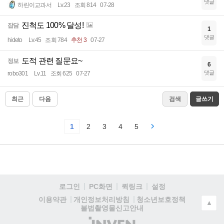
댓글
하린이교과서
Lv.23
조회 814
07-28
진척도 100% 달성!
잡담
1
댓글
hideto
Lv.45
조회 784
추천 3
07-27
도적 관련 질문요~
정보
6
댓글
robo301
Lv.11
조회 625
07-27
최근
다음
검색
글쓰기
1
2
3
4
5
로그인
PC화면
퀵링크
설정
청소년보호정책
이용약관
개인정보처리방침
▲
불법촬영물신고안내
(주)