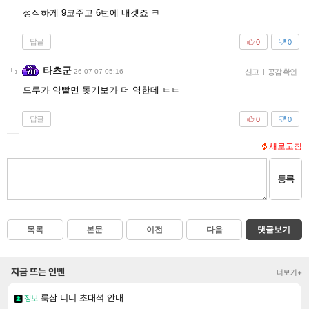
정직하게 9코주고 6턴에 내겟죠 ㅋ
답글
0
0
타츠군
26-07-07 05:16
신고
|
공감 확인
드루가 약빨면 돚거보가 더 역한데 ㅌㅌ
답글
0
0
새로고침
등록
목록
본문
이전
다음
댓글보기
지금 뜨는 인벤
더보기+
룩삼 니니 초대석 안내
정보