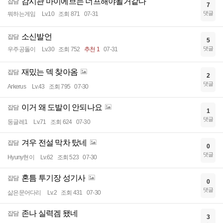
감시관 마이에브는 너프해야될거같다
잡담
7
댓글
뭐하는게임
Lv.10
조회 871
07-31
소신발언
잡담
5
댓글
우주공돌이
Lv.30
조회 752
추천 1
07-31
재밌는 덱 찾아옴
잡담
2
댓글
Arkerus
Lv.43
조회 795
07-30
이거 왜 도발이 안되나요
잡담
1
댓글
둥글레1
Lv.71
조회 624
07-30
겨우 전설 막차 탔네
잡담
0
댓글
Hyuny현이
Lv.62
조회 523
07-30
혼틈 투기장 성기사
잡담
0
댓글
삶은문어다리
Lv.2
조회 431
07-30
존나 실력겜 됐네
잡담
3