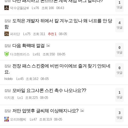
나만 패치하고 폰스스톤 계속 재접 버그 걸리나?
잡담
1
댓글
덕수궁돌담st
Lv.76
조회 166
06:43
도적은 개발자 뒤에서 칼 겨누고 있나 왜 너프를 안 당
잡담
4
함
댓글
퍼리단
Lv.75
조회 311
추천 1
08-05
다음 확팩때 깔걸
잡담
0
댓글
다크헌트리스
Lv.61
조회 350
08-05
전장 패스 스킨중에 비번 마이에브 즐겨 찾기 안되네
잡담
0
요.
댓글
hideto
Lv.45
조회 162
08-05
모바일 요그샤론 스킨 촉수 나오나요??
잡담
1
댓글
미치겠
Lv.1
조회 225
08-05
저만 업뎃후 글씨체 이상해지나요?
잡담
3
댓글
오리와햄찌
Lv.47
조회 319
08-05