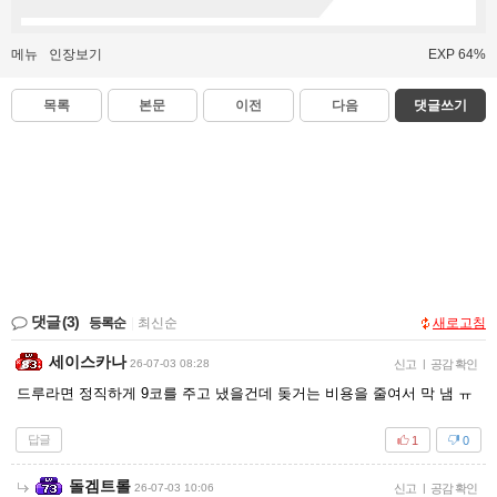
메뉴
인장보기
EXP 64%
목록
본문
이전
다음
댓글쓰기
댓글
(3)
등록순
|
최신순
새로고침
세이스카나
26-07-03 08:28
신고
|
공감 확인
드루라면 정직하게 9코를 주고 냈을건데 돚거는 비용을 줄여서 막 냄 ㅠ
답글
1
0
돌겜트롤
26-07-03 10:06
신고
|
공감 확인