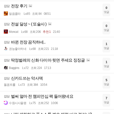
전장 후기
잡담
0
댓글
얼음콜라
Lv.85
조회 84
08:51
전설 달성 ~ ( 또술사 )
잡담
0
댓글
Moncat
Lv.68
조회 206
추천 1
21:40
바뀐 전장 끔직하네..
잡담
1
댓글
권능좋아하네
Lv.68
조회 221
21:18
딱정벌레의 신화 다이아 뒷면 주세요 징징글
잡담
1
댓글
Baggins
Lv.72
조회 224
17:13
신카드쓰는 악사덱
잡담
5
댓글
돌겜트롤
Lv.73
조회 384
10:54
벌써 얼마 전 챔피언십 팩 들어왔네요
잡담
7
댓글
수원시사울팽
Lv.75
조회 252
10:06