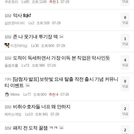
댓글
쿠로토리
Lv.65
조회 1149
추천 1
07-29
악사 tlqkf
잡담
0
댓글
삶은문어다리
Lv.2
조회 528
07-29
존 나 웃기내 투기장 덱
잡담
1
댓글
미친악마님
Lv.30
조회 606
07-29
도적이 득세하면서 가장 이득 본 직업은 악사인듯
잡담
4
댓글
돌겜트롤
Lv.73
조회 989
07-28
[당첨자 발표] 보랏빛 요새 탈출 작전 출시 기념 커뮤니
기타
0
티 이벤트
댓글
Minno
Lv.77
조회 800
추천 4
07-28
비취수호자들 너프 왜 안하지
잡담
2
댓글
뭐하는게임
Lv.10
조회 941
07-28
패치 전 도적 꿀잼 ㅋㅋ
잡담
2