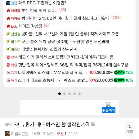
마크 RPG 고민하는 이경민?
클립
[65]
부산 헌혈 먹튀 ㄷㄷ..
메이플
[208]
빵 가격이 24500원 이라길래 결제 취소하고 나왔다
메이플
[2]
페이즈 감상평
LoL
넷마블, 신작 서브컬쳐 게임 [펄 인 블루] 티저 사이트 오픈
섭컬겜
모든 성소 위치 공략 (40개) - 귀환한 영혼 도전과제
비스트
레벨업 능력치와 스킬의 상관관계
비스트
레고 인기 컬렉션 스피드챔피언/테크닉/아이콘/디즈니 등
핫딜
햇반 잡곡 테이스팅세트 36입 외 백미/잡곡 36개,24개 실속구성
핫딜
디제이맥스 리스펙트 V V 리버티 5 팩 DJMAX RESPECT V V Liberty 5 Pack DLC
10%
26,820원
12%
특가
스테퍼 레트로 초능력 추리 퀘스트 Staffer Retro A Supernatural Mystery Quest
10%
28,800원
10%
특가
자네, 휴가 내내 하스만 할 생각인가?!
잡담
1
댓글
기쁨의근원
Lv.73
조회 61
추천 1
11:25