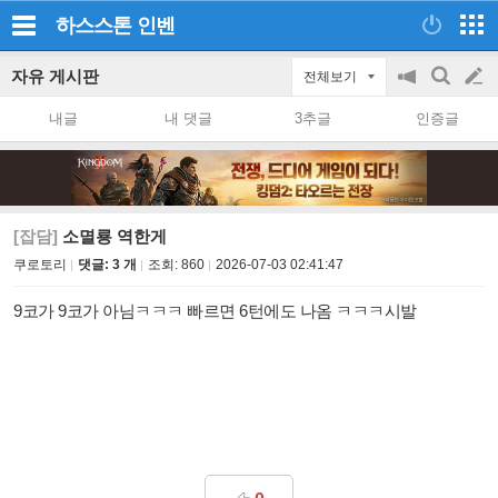
하스스톤
인벤
자유 게시판
전체보기
공
검
글
지
색
내글
내 댓글
3추글
인증글
on/off
쓰
기
[잡담]
소멸룡 역한게
쿠로토리
댓글: 3 개
조회:
860
2026-07-03 02:41:47
9코가 9코가 아님ㅋㅋㅋ 빠르면 6턴에도 나옴 ㅋㅋㅋ시발