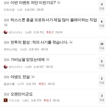
이번 이벤트 저만 이런가요?
잡담
4
댓글
리촤오랑
Lv.5
조회 581
08-05
하스스톤 총괄 프로듀서가 제일 많이 플레이하는 직업
잡담
6
댓글
세이스카나
Lv.83
조회 761
추천 2
08-04
전투의 함성 : 적의 사기를 꺾습니다.
잡담
19
댓글
뭐하는게임
Lv.10
조회 941
08-03
가비님을 믿었는데에
잡담
2
댓글
세이스카나
Lv.83
조회 597
08-03
야생도 전설
잡담
2
댓글
돌겜트롤
Lv.73
조회 351
추천 1
08-02
오랜만이군요
잡담
3
댓글
가이스트
Lv.81
조회 379
추천 2
08-02