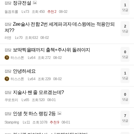
정규전설
잡담
1
댓글
돌겜트롤
Lv.73
조회 450
추천 2
08-02
Zee술사 전함 2번 세계파괴자 데스윙에는 적용안되
잡담
2
져??
댓글
러덴
Lv.70
조회 632
08-02
보딱찍을때까지 출첵+주사위 돌려야지
잡담
0
댓글
하스스톤
Lv.64
조회 272
08-02
안녕하세요
잡담
1
댓글
하스스톤
Lv.64
조회 229
08-02
지술사 쌘 줄 모르겠는데?
잡담
0
댓글
쿠로토리
Lv.65
조회 520
08-01
인생 첫 하스 랭킹 2등
잡담
7
댓글
Starspring
Lv.11
조회 1078
추천 9
08-01