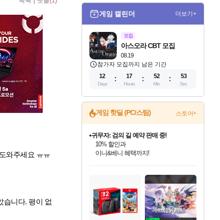
목록
|
댓글(
1
)
게임 캘린더
더보기+
모집
아스오라 CBT 모집
08.19
참가자 모집까지 남은 기간
12
17
52
53
Days
Hours
Min
Sec
게임 핫딜 (PC/스팀)
스토어+
귀무자: 검의 길 예약 판매 중!
10% 할인과
이니&베니 혜택까지!
 도와주세요 ㅠㅠ
인벤게임즈 8월 특별 할인!
드래곤소드: 어웨이크닝 입점!
문명 7 특별 할인!
비스트 오브 리인카네이션 정식 출시!
커세어 코브 출시 기념 할인!
더 렐릭 퍼스트 가디언 정식 출시
베데스다 40주년 기념 할인 중!
마블 투혼 파이팅 소울즈 예약 판매 중!
캡콤 프렌차이즈 할인 진행 중!
캡콤 일부 상품 상시 할인
스타워즈 은하계 레이서
로블록스 기프트 카드 공식 입점
인기 퍼블리셔 모음!
스팀으로 만나는 드래곤소드!
조선&고려 DLC 출시 예정
게임프릭 신작 IP
해적'섬'을 발전시키자!
설화x하드코어 액션!
베데스다의 명작들을
마블 히어로 총 출동&화려한 격투!
몬헌, 바하 등 인기 IP를
몬헌 와일즈 & 드래곤즈 도그마2
인벤게임즈에서 10% 추가 적립
Robux를 가장 안전하고
최대 90% 할인가를 만나보세요!
네이버혜택과 함께 만나보세요!
50%할인&추가 적립까지!
네이버 혜택가와 함께 예약하세요!
할인&네이버혜택으로 만나보세요!
네이버페이 혜택과 만나보세요!
40주년 프로모션으로 만나보세요!
네이버 포인트 혜택까지!
할인가에 만나보세요!
일부 에디션 상시 할인!
혜택으로 예약 판매 중
편안하게 충전하세요
받았습니다. 평이 없