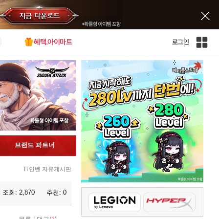
혜택.아이마트
로그인
인
벤
전
체
사
이
트
맵
브랜드 파트너
IT인벤 자유게시판
조회:
2,870
추천:
0