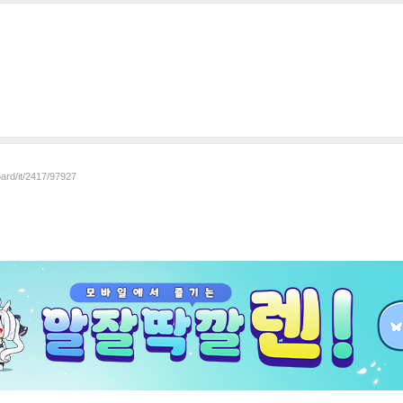
oard/it/2417/97927