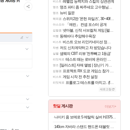
레벨업 능력치와 스킬의 상관관계
비스트
명조 파티 좀 짜주세요 고수형님들…
명조
뉴비 질문
명조
스위치2판 ‘몬헌 와일즈’, 30~40fps 목표 추정
해외겜
「에린」 컨셉 포스터 공개
아스오라
넷마블, 신작 서브컬쳐 게임 [펄 인 블루] 티저 사이트 오픈
섭컬겜
동해바다 추암해수욕장
여행
비스트 오브 리인카네이션 정보/공략글 모음
비스트
저도 신차계약하고 차 받았습니다
차벤
샘웨의 CBT 리뷰 '전투빼고 1등급'
실팰
테스트 때는 로비에 온라인 기능이 있는데
리밋제로
[일러스트] 자매 앨범 | 장난기 가득한 오후의 공원 (리메이크판)
명조
프로젝트 RX 도쿄 게임쇼 참가 결정
섭컬겜
게임 시작 전 추천 설정
비스트
프롤로그 테스트를 마치고.. (feat. 리아)
리밋제로
새로고침
핫딜
게시판
더보기+
나이키 줌 보메로 5 메탈릭 실버 HJ3758-001 남자 운동화
140cm 자바라 스탠드 핸드폰 태블릿 스마트폰 거치대, 블랙, 1개