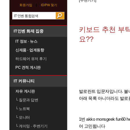
[주변기기]
회원가입
ID/PW 찾기
키보드 추천 부
IT인벤 화제 집중
요??
IT 정보 · 뉴스
신제품 · 업계동향
하드웨어 유저 후기
PC 견적 게시판
IT 커뮤니티
발로란트 입문자입니다. 불나
자유 게시판
아래 목록 아니더라도 발로
└
질문과 답변
└
노트북
└
모니터
1번 akko monsgeek f
어 고민됩니다
└
게이밍 · 주변기기