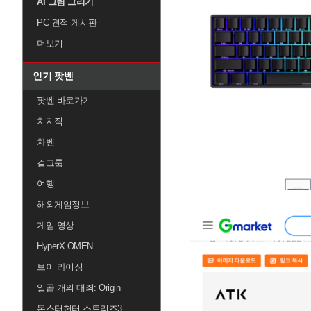
AI 그림 그리기
PC 견적 게시판
더보기
인기 팟벤
팟벤 바로가기
치지직
차벤
걸그룹
여행
해외게임정보
게임 영상
HyperX OMEN
브이 라이징
일곱 개의 대죄: Origin
몬스터헌터 스토리즈3