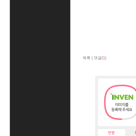
목록
|
댓글(
1
)
인장