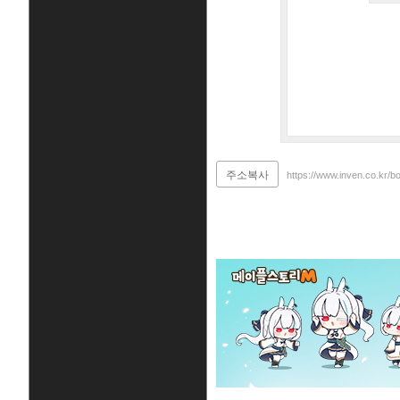
주소복사
https://www.inven.co.kr/b