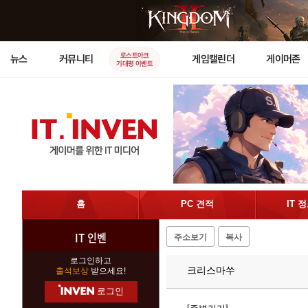
로스트아크
뉴스
커뮤니티
게임캘린더
게이머존
기대평 이벤트
홈
PC 견적
IT 
IT 인벤
주소보기
복사
로그인하고
크리스마쑤
출석보상
받으세요!
로그인