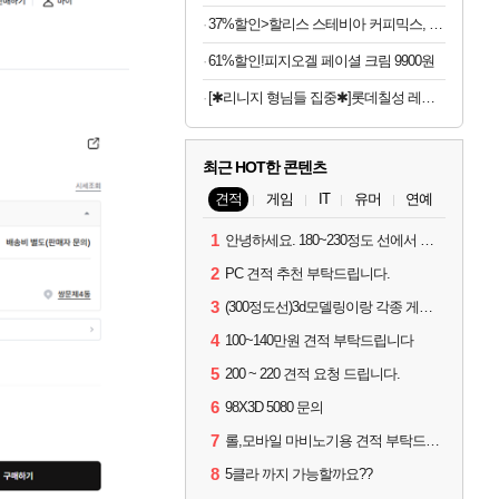
37%할인>할리스 스테비아 커피믹스, 9.5g, 100개입, 1개
61%할인!피지오겔 페이셜 크림 9900원
[✱리니지 형님들 집중✱]롯데칠성 레쓰비 마일드, 175ml, 30캔
최근 HOT한 콘텐츠
견적
게임
IT
유머
연예
1
안녕하세요. 180~230정도 선에서 잡고싶습니다.
2
PC 견적 추천 부탁드립니다.
3
(300정도선)3d모델링이랑 각종 게임을 하는데 견적부탁드립니다!300정도선
4
100~140만원 견적 부탁드립니다
5
200 ~ 220 견적 요청 드립니다.
6
98X3D 5080 문의
7
롤,모바일 마비노기용 견적 부탁드립니다(예산150으로 수정)
8
5클라 까지 가능할까요??