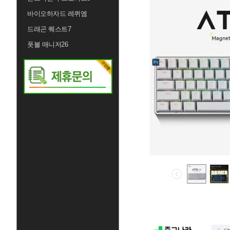
바이오하자드 레퀴엠
드래곤 퀘스트7
풋볼 매니저26