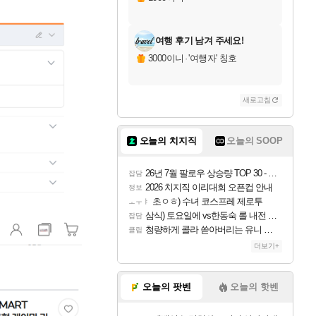
여행 후기 남겨 주세요!
3000이니
·
'여행자' 칭호
새로고침
오늘의 치지직
오늘의 SOOP
26년 7월 팔로우 상승량 TOP 30 - 월간 치지직
잡담
2026 치지직 이리대회 오픈컵 안내
정보
초ㅇㅎ) 수녀 코스프레 제로투
ㅗㅜㅑ
삼식) 토요일에 vs한동숙 롤 내전 예정
잡담
청량하게 콜라 쏟아버리는 유니 ㅋㅋㅋ
클립
더보기+
오늘의 팟벤
오늘의 핫벤