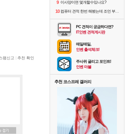
9
이사양이면 몇개할수있나요?
10
컴퓨터 견적 한번 해봤는데 조언 부탁드립니다
PC 견적이 궁금하다면?
IT인벤 견적게시판
매일매일,
인벤 출석체크!
스팸신고
추천 확인
주사위 굴리고 포인트!
인벤 마블
추천 코스프레 갤러리