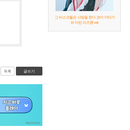
그 비스크돌은 사랑을 한다 코마 키타가
와 마린 리즈큥 ver
목록
글쓰기