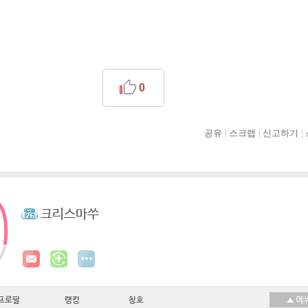
0
공유
스크랩
신고하기
크리스마쑤
프로필
랭킹
칭호