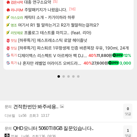
[5]
대충 연구소요약
검은사막
[16]
주말패키지가 나왔읍니다.
리니지M
캐릭터 소개 - 카가미하라 하루
아스오라
여기서 R1 뭘 말하는거고 R2가 뭘말하는걸까요?
명조
프롤로그 테스트를 마치고.. (feat. 리아)
리밋제로
[하루특가] 에스프레소스틱 로얄 헤이즐넛
핫딜
[하루특가] 파스퇴르 1무항생제 인증 바른목장 우유, 190ml, 24개
핫딜
디제이맥스 리스펙트 V 아르케아 팩 DJMAX RESPECT V Arcaea Pack DLC
40%
11,880원
12%
특가
나 혼자만 레벨업 어라이즈 오버드라이브 Solo Leveling Arise
40%
27,600원
3,000
특가
견적한번만 봐주세용..
문의
0
댓글
디브릴
Lv.56
조회 3
13:17
QHD모니터 5060TI 8GB 질문있습니다..
문의
1
댓글
껌블
Lv.86
조회 136
08:36