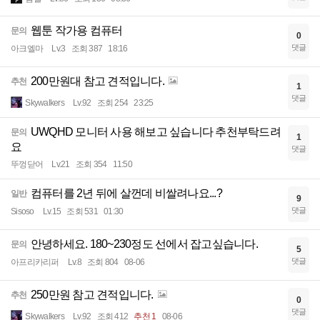
웹툰 작가용 컴퓨터
문의
0
댓글
아크엘마
Lv.3
조회 387
18:16
200만원대 참고 견적입니다.
추천
1
댓글
Skywalkers
Lv.92
조회 254
23:25
UWQHD 모니터 사용 해보고 싶습니다 추천부탁드려
문의
1
요
댓글
뚜껑닫어
Lv.21
조회 354
11:50
컴퓨터를 2년 뒤에 살껀데 비쌀려나요...?
일반
9
댓글
Sisoso
Lv.15
조회 531
01:30
안녕하세요. 180~230정도 선에서 잡고싶습니다.
문의
5
댓글
아프리카리퍼
Lv.8
조회 804
08-06
250만원 참고 견적입니다.
추천
0
댓글
Skywalkers
Lv.92
조회 412
추천 1
08-06