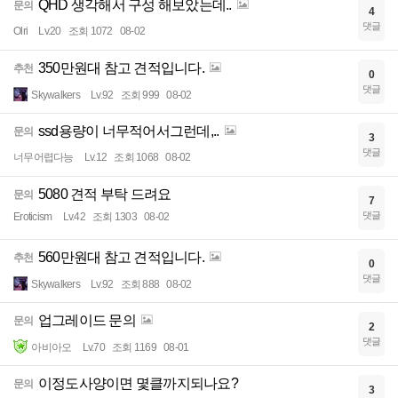
QHD 생각해서 구성 해보았는데..
문의
4
댓글
Olri
Lv.20
조회 1072
08-02
350만원대 참고 견적입니다.
추천
0
댓글
Skywalkers
Lv.92
조회 999
08-02
ssd용량이 너무적어서그런데,..
문의
3
댓글
너무어렵다능
Lv.12
조회 1068
08-02
5080 견적 부탁 드려요
문의
7
댓글
Eroticism
Lv.42
조회 1303
08-02
560만원대 참고 견적입니다.
추천
0
댓글
Skywalkers
Lv.92
조회 888
08-02
업그레이드 문의
문의
2
댓글
아비아오
Lv.70
조회 1169
08-01
이정도사양이면 몇클까지되나요?
문의
3