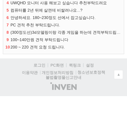
4
UWQHD 모니터 사용 해보고 싶습니다 추천부탁드려요
5
컴퓨터를 2년 뒤에 살껀데 비쌀려나요...?
6
안녕하세요. 180~230정도 선에서 잡고싶습니다.
7
PC 견적 추천 부탁드립니다.
8
(300정도선)3d모델링이랑 각종 게임을 하는데 견적부탁드립니다!300정도선
9
100~140만원 견적 부탁드립니다
10
200 ~ 220 견적 요청 드립니다.
로그인
PC화면
퀵링크
설정
청소년보호정책
이용약관
개인정보처리방침
▲
불법촬영물신고안내
(주)
인
벤