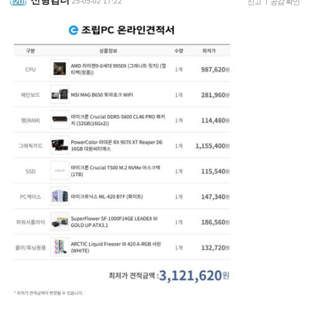
신형컴터
25-05-02 17:22
신고
|
공감 확인