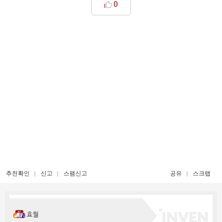
0
추천확인
신고
스팸신고
공유
스크랩
효월