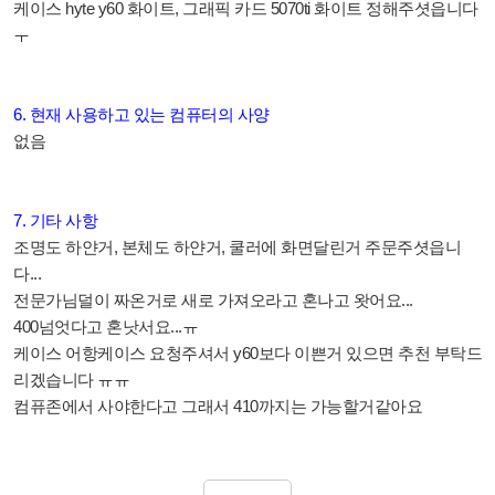
케이스 hyte y60 화이트, 그래픽 카드 5070ti 화이트 정해주셧읍니다
ㅜ
6. 현재 사용하고 있는 컴퓨터의 사양
없음
7. 기타 사항
조명도 하얀거, 본체도 하얀거, 쿨러에 화면달린거 주문주셧읍니
다...
전문가님덜이 짜온거로 새로 가져오라고 혼나고 왓어요...
400넘엇다고 혼낫서요...ㅠ
케이스 어항케이스 요청주셔서 y60보다 이쁜거 있으면 추천 부탁드
리겠습니다 ㅠㅠ
컴퓨존에서 사야한다고 그래서 410까지는 가능할거같아요