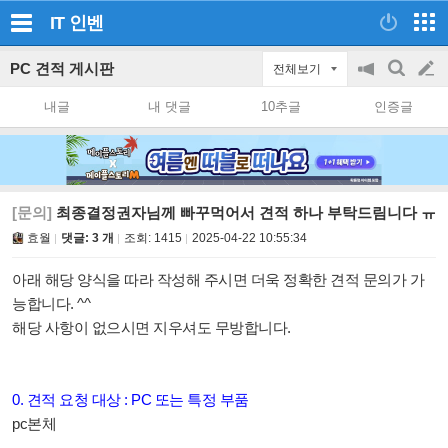
IT
인벤
PC 견적 게시판
전체보기
공
검
글
지
색
내글
내 댓글
10추글
인증글
on/off
쓰
기
[문의]
최종결정권자님께 빠꾸먹어서 견적 하나 부탁드림니다 ㅠ
효월
댓글: 3 개
조회:
1415
2025-04-22 10:55:34
아래 해당 양식을 따라 작성해 주시면 더욱 정확한 견적 문의가 가
능합니다. ^^
해당 사항이 없으시면 지우셔도 무방합니다.
0. 견적 요청 대상 : PC 또는 특정 부품
pc본체