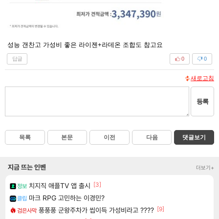
성능 갠찬고 가성비 좋은 라이젠+라데온 조합도 참고요
답글
0
0
새로고침
등록
목록
본문
이전
다음
댓글보기
지금 뜨는 인벤
더보기+
[3]
치지직 애플TV 앱 출시
정보
마크 RPG 고민하는 이경민?
클립
[9]
풍풍풍 군왕주차가 씹이득 가성비라고 ????
검은사막