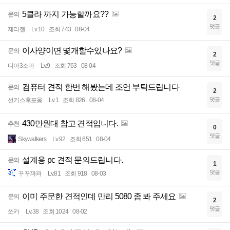
5클라 까지 가능할까요??
문의
2
댓글
제리젤
Lv.10
조회 743
08-04
이사양이면 몇개할수있나요?
문의
2
댓글
디아3소마
Lv.9
조회 763
08-04
컴퓨터 견적 한번 해봤는데 조언 부탁드립니다
문의
2
댓글
선키스후포옹
Lv.1
조회 826
08-04
430만원대 참고 견적입니다.
추천
0
댓글
Skywalkers
Lv.92
조회 651
08-04
설계용 pc 견적 문의드립니다.
문의
1
댓글
꾸꾸꽈꽈
Lv.81
조회 918
08-03
이미 주문한 견적인데 만리 5080 좀 봐 주세요
문의
2
댓글
쏘카
Lv.38
조회 1024
08-02