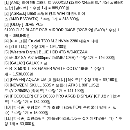
[1] [AMD] 라이젠9 그래니트 9900X3D (12코어/24스레드/4.4GHz/쿨러미
포함) [멀티팩] * 수량 1개 = 889,000원
[2] [ASRock] B650 스틸레전드 WIFI 대원씨티에
스 (AMD B650/ATX) * 수량 1개 = 318,800원
[3] [OLOy ] DDR5 PC5-
51200 CL32 BLADE RGB MIRROR [64GB (32GB*2)] (6400) * 수량 1
개 = 398,940원
[4] [마이크론] Crucial T500 M.2 NVMe 2280 대원씨티에
스 [2TB TLC] * 수량 1개 = 194,700원
[5] [Western Digital] BLUE HDD 4TB WD40EZAX|
(3.5HDD/ SATA3/ 5400rpm/ 256MB/ CMR) * 수량 1개 = 146,000원
[6] [GALAX] GALAX 지포
스 RTX 5070 Ti EX GAMER WHITE OC D7 16GB * 수량 1
개 = 1,530,000원
[7] [DAVEN] AQUARIUM [미들타워] [화이트] * 수량 1개 = 69,160원
[8] [NEWZEN] SKULL 850SM 모듈러 ATX3.1 80PLUS골
드 (ATX/850W) [화이트] * 수량 1개 = 141,190원
[9] [PCCOOLER] CPS DC360 PRO ARGB DISPLAY [CPU쿨러] [화이
트] * 수량 1개 = 134,000원
[10] [컴퓨존] 수랭쿨러 추가 조립비 (조립PC에 수랭쿨러 탑재 시 필
수) * 수량 1개 = 15,000원
[11] [컴퓨존] 일반조립비 (하드웨어조립/OS는 설치되지않습니다) * 수
량 1개 = 30,000원
==========================