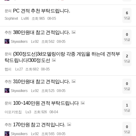
PC 견적 추천 부탁드립니다.
문의
6
댓글
Sophinet
Lv.86
조회 965
08-05
380만원대 참고 견적입니다.
추천
0
댓글
Skywalkers
Lv.92
조회 562
08-05
(300정도선)3d모델링이랑 각종 게임을 하는데 견적부
문의
2
탁드립니다!300정도선
댓글
햅피
Lv.27
조회 682
08-05
310만원대 참고 견적입니다.
추천
0
댓글
Skywalkers
Lv.92
조회 525
08-05
100~140만원 견적 부탁드립니다
문의
1
댓글
아포카토칩
Lv.3
조회 926
08-04
170만원 참고 견적입니다.
추천
0
댓글
Skywalkers
Lv.92
조회 565
08-05