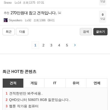
댓글
Sisoso
Lv.14
조회 1375
07-31
270만원대 참고 견적입니다.
추천
0
댓글
Skywalkers
Lv.92
조회 1086
08-01
최근
다음
검색
글쓰기
1
2
3
4
5
최근 HOT한 콘텐츠
견적
게임
IT
유머
연예
1
견적한번만 봐주세용..
2
QHD모니터 5060TI 8GB 질문있습니다..
3
웹툰 작가용 컴퓨터