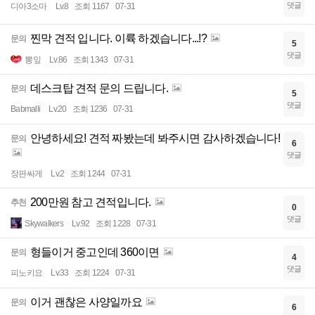
댓글
디아3소마
Lv.8
조회 1167
07-31
찐막 견적 입니다. 이륙 하겠습니다...!?
문의
5
댓글
뽕잎
Lv.86
조회 1343
07-31
데스크탑 견적 문의 드립니다.
문의
5
댓글
Babmalli
Lv.20
조회 1236
07-31
안녕하세요! 견적 짜봤는데 봐주시면 감사하겠습니다!
문의
6
댓글
장판싸게
Lv.2
조회 1244
07-31
200만원 참고 견적입니다.
추천
0
댓글
Skywalkers
Lv.92
조회 1228
07-31
형들이거 중고인데 360이면
문의
4
댓글
피노키요
Lv.33
조회 1224
07-31
이거 괜찮은 사양일까요
문의
6