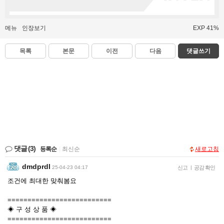
메뉴
인장보기
EXP 41%
목록
본문
이전
다음
댓글쓰기
댓글
(3)
등록순
|
최신순
새로고침
dmdprdl
25-04-23 04:17
신고
|
공감 확인
조건에 최대한 맞춰봄요
==========================
◈ 구 성 상 품 ◈
==========================