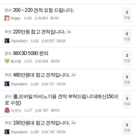
200 ~ 220 견적 요청 드립니다.
문의
2
댓글
Baggo
Lv.81
조회 884
08-04
220만원 참고 견적입니다.
추천
0
댓글
Skywalkers
Lv.92
조회 807
08-04
98X3D 5080 문의
문의
2
댓글
삘라뽕
Lv.71
조회 834
08-04
480만원대 참고 견적입니다.
추천
0
댓글
Skywalkers
Lv.92
조회 707
08-04
롤,모바일 마비노기용 견적 부탁드립니다(예산150으
문의
3
로 수정)
댓글
뇌명각
Lv.77
조회 787
08-04
150만원대 참고 견적입니다.
추천
0
댓글
Skywalkers
Lv.92
조회 742
08-04