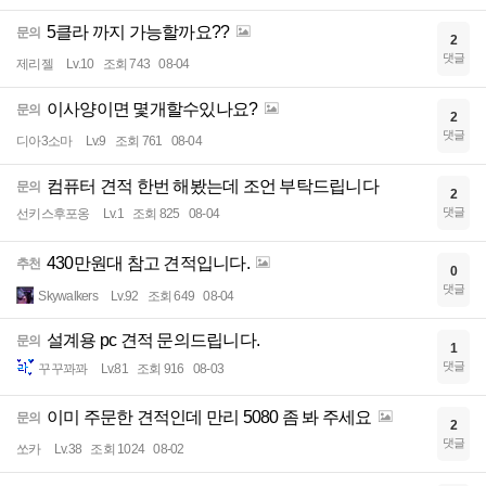
5클라 까지 가능할까요??
문의
2
댓글
제리젤
Lv.10
조회 743
08-04
이사양이면 몇개할수있나요?
문의
2
댓글
디아3소마
Lv.9
조회 761
08-04
컴퓨터 견적 한번 해봤는데 조언 부탁드립니다
문의
2
댓글
선키스후포옹
Lv.1
조회 825
08-04
430만원대 참고 견적입니다.
추천
0
댓글
Skywalkers
Lv.92
조회 649
08-04
설계용 pc 견적 문의드립니다.
문의
1
댓글
꾸꾸꽈꽈
Lv.81
조회 916
08-03
이미 주문한 견적인데 만리 5080 좀 봐 주세요
문의
2
댓글
쏘카
Lv.38
조회 1024
08-02