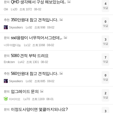
QHD 생각해서 구성 해보았는데..
문의
4
댓글
Olri
Lv.20
조회 1072
08-02
350만원대 참고 견적입니다.
추천
0
댓글
Skywalkers
Lv.92
조회 998
08-02
ssd용량이 너무적어서그런데,..
문의
3
댓글
너무어렵다능
Lv.12
조회 1068
08-02
5080 견적 부탁 드려요
문의
7
댓글
Eroticism
Lv.42
조회 1301
08-02
560만원대 참고 견적입니다.
추천
0
댓글
Skywalkers
Lv.92
조회 885
08-02
업그레이드 문의
문의
2
댓글
아비아오
Lv.70
조회 1169
08-01
이정도사양이면 몇클까지되나요?
문의
3