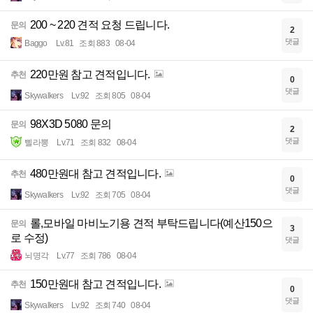
200 ~ 220 견적 요청 드립니다.
문의
2
댓글
Baggo
Lv.81
조회 883
08-04
220만원 참고 견적입니다.
추천
0
댓글
Skywalkers
Lv.92
조회 805
08-04
98X3D 5080 문의
문의
2
댓글
삘라뽕
Lv.71
조회 832
08-04
480만원대 참고 견적입니다.
추천
0
댓글
Skywalkers
Lv.92
조회 705
08-04
롤,모바일 마비노기용 견적 부탁드립니다(예산150으
문의
3
로 수정)
댓글
뇌명각
Lv.77
조회 786
08-04
150만원대 참고 견적입니다.
추천
0
댓글
Skywalkers
Lv.92
조회 740
08-04