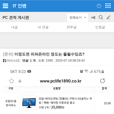
IT
인벤
PC 견적 게시판
전체보기
공
검
글
지
색
내글
내 댓글
10추글
인증글
on/off
쓰
기
[문의]
이정도면 피파온라인 정도는 돌릴수있죠?
아이스12
댓글: 1 개
조회:
1595
2025-07-19 08:24:43