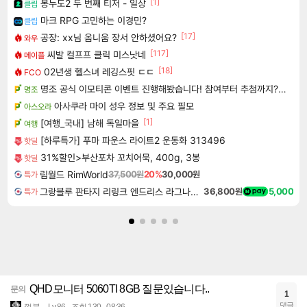
[1]
봉누도2 두 번째 티저 - 일상
클립
마크 RPG 고민하는 이경민?
클립
[17]
공장: xx님 옴니움 장서 안하셨어요?
와우
[117]
씨발 컬프프 클릭 미스낫네
메이플
[18]
02년생 헬스녀 레깅스핏 ㄷㄷ
FCO
명조 공식 이모티콘 이벤트 진행해봤습니다! 참여부터 추첨까지????
명조
아사쿠라 마이 성우 정보 및 주요 필모
아스오라
[1]
[여행_국내] 남해 독일마을
여행
[하루특가] 푸마 파운스 라이트2 운동화 313496
핫딜
31%할인>부산포차 꼬치어묵, 400g, 3봉
핫딜
림월드 RimWorld
37,500원
20%
30,000원
특가
그랑블루 판타지 리링크 엔드리스 라그나로크 업그레이드 킷 Granblue Fantasy Relink Endless Ragnarok Upgrade Kit DLC
36,800원
5,000
특가
QHD모니터 5060TI 8GB 질문있습니다..
문의
1
댓글