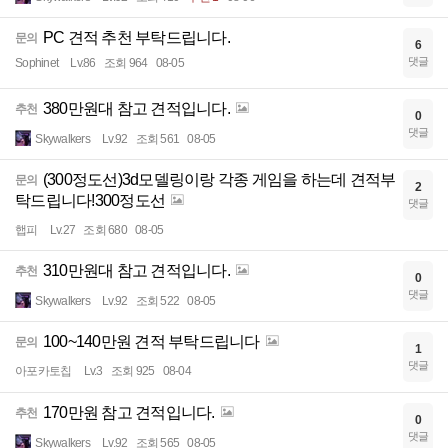
PC 견적 추천 부탁드립니다.
문의
6
댓글
Sophinet
Lv.86
조회 964
08-05
380만원대 참고 견적입니다.
추천
0
댓글
Skywalkers
Lv.92
조회 561
08-05
(300정도선)3d모델링이랑 각종 게임을 하는데 견적부
문의
2
탁드립니다!300정도선
댓글
햅피
Lv.27
조회 680
08-05
310만원대 참고 견적입니다.
추천
0
댓글
Skywalkers
Lv.92
조회 522
08-05
100~140만원 견적 부탁드립니다
문의
1
댓글
아포카토칩
Lv.3
조회 925
08-04
170만원 참고 견적입니다.
추천
0
댓글
Skywalkers
Lv.92
조회 565
08-05