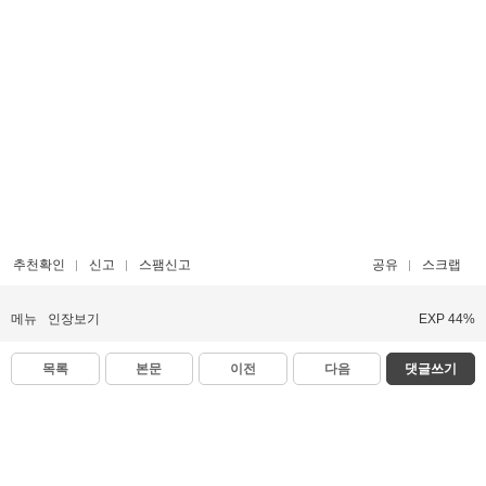
추천확인
신고
스팸신고
공유
스크랩
메뉴
인장보기
EXP 44%
목록
본문
이전
다음
댓글쓰기