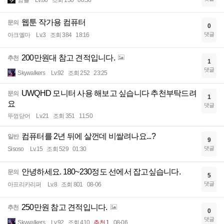
껌블
Lv.86
조회 130
08:36
웹툰 작가용 컴퓨터
문의
0
댓글
아크엘마
Lv.3
조회 384
18:16
200만원대 참고 견적입니다.
추천
1
댓글
Skywalkers
Lv.92
조회 252
23:25
UWQHD 모니터 사용 해보고 싶습니다 추천부탁드려
문의
1
요
댓글
뚜껑닫어
Lv.21
조회 351
11:50
컴퓨터를 2년 뒤에 살껀데 비쌀려나요...?
일반
9
댓글
Sisoso
Lv.15
조회 529
01:30
안녕하세요. 180~230정도 선에서 잡고싶습니다.
문의
5
댓글
아프리카리퍼
Lv.8
조회 801
08-06
250만원 참고 견적입니다.
추천
0
댓글
Skywalkers
Lv.92
조회 410
추천 1
08-06