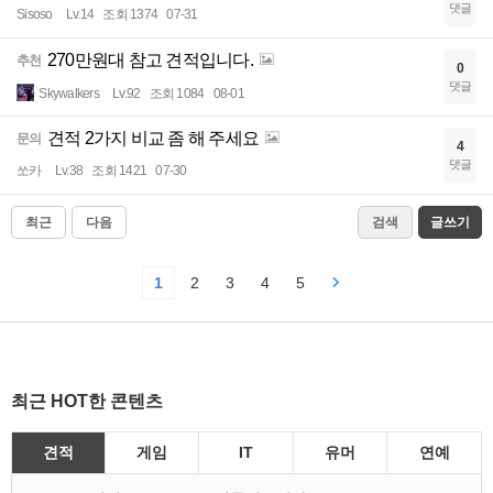
댓글
Sisoso
Lv.14
조회 1374
07-31
270만원대 참고 견적입니다.
추천
0
댓글
Skywalkers
Lv.92
조회 1084
08-01
견적 2가지 비교 좀 해 주세요
문의
4
댓글
쏘카
Lv.38
조회 1421
07-30
최근
다음
검색
글쓰기
1
2
3
4
5
최근 HOT한 콘텐츠
견적
게임
IT
유머
연예