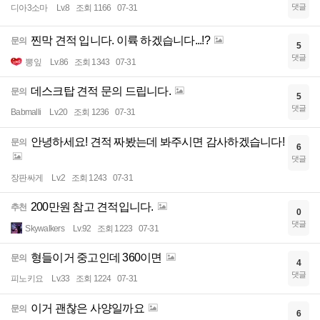
댓글
디아3소마
Lv.8
조회 1166
07-31
찐막 견적 입니다. 이륙 하겠습니다...!?
문의
5
댓글
뽕잎
Lv.86
조회 1343
07-31
데스크탑 견적 문의 드립니다.
문의
5
댓글
Babmalli
Lv.20
조회 1236
07-31
안녕하세요! 견적 짜봤는데 봐주시면 감사하겠습니다!
문의
6
댓글
장판싸게
Lv.2
조회 1243
07-31
200만원 참고 견적입니다.
추천
0
댓글
Skywalkers
Lv.92
조회 1223
07-31
형들이거 중고인데 360이면
문의
4
댓글
피노키요
Lv.33
조회 1224
07-31
이거 괜찮은 사양일까요
문의
6