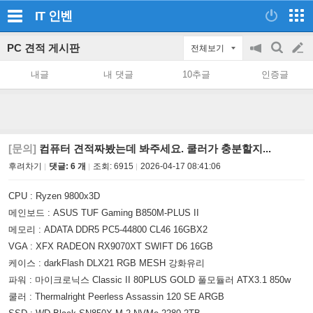
IT
인벤
PC 견적 게시판
전체보기
공
검
글
지
색
내글
내 댓글
10추글
인증글
on/off
쓰
기
[문의]
컴퓨터 견적짜봤는데 봐주세요. 쿨러가 충분할지...
후려차기
댓글: 6 개
조회:
6915
2026-04-17 08:41:06
CPU : Ryzen 9800x3D
메인보드 : ASUS TUF Gaming B850M-PLUS II
메모리 : ADATA DDR5 PC5-44800 CL46 16GBX2
VGA : XFX RADEON RX9070XT SWIFT D6 16GB
케이스 : darkFlash DLX21 RGB MESH 강화유리
파워 : 마이크로닉스 Classic II 80PLUS GOLD 풀모듈러 ATX3.1 850w
쿨러 : Thermalright Peerless Assassin 120 SE ARGB