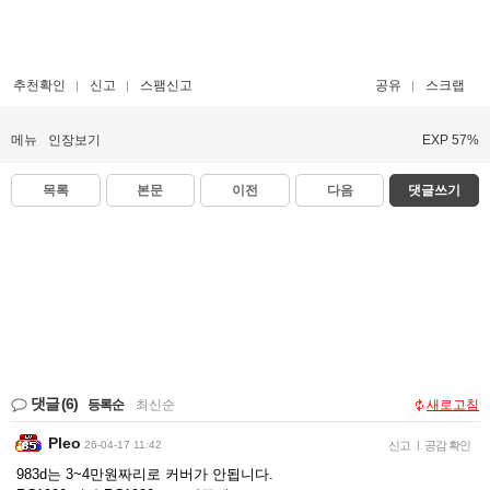
추천확인
신고
스팸신고
공유
스크랩
메뉴
인장보기
EXP 57%
목록
본문
이전
다음
댓글쓰기
댓글
(6)
등록순
|
최신순
새로고침
Pleo
26-04-17 11:42
신고
|
공감 확인
983d는 3~4만원짜리로 커버가 안됩니다.