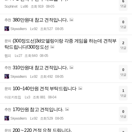
6
댓글
Sophinet
Lv.86
조회 919
08-05
380만원대 참고 견적입니다.
추천
0
댓글
Skywalkers
Lv.92
조회 527
08-05
(300정도선)3d모델링이랑 각종 게임을 하는데 견적부
문의
2
탁드립니다!300정도선
댓글
햅피
Lv.27
조회 640
08-05
310만원대 참고 견적입니다.
추천
0
댓글
Skywalkers
Lv.92
조회 492
08-05
100~140만원 견적 부탁드립니다
문의
1
댓글
아포카토칩
Lv.3
조회 881
08-04
170만원 참고 견적입니다.
추천
0
댓글
Skywalkers
Lv.92
조회 529
08-05
200 ~ 220 견적 요청 드립니다.
문의