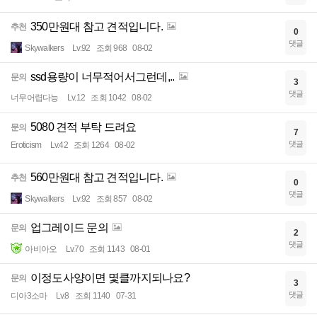
350만원대 참고 견적입니다.
추천
0
댓글
Skywalkers
Lv.92
조회 968
08-02
ssd용량이 너무적어서그런데,..
문의
3
댓글
너무어렵다능
Lv.12
조회 1042
08-02
5080 견적 부탁 드려요
문의
7
댓글
Eroticism
Lv.42
조회 1264
08-02
560만원대 참고 견적입니다.
추천
0
댓글
Skywalkers
Lv.92
조회 857
08-02
업그레이드 문의
문의
2
댓글
아비아오
Lv.70
조회 1143
08-01
이정도사양이면 몇클까지되나요?
문의
3
댓글
디아3소마
Lv.8
조회 1140
07-31