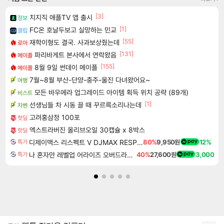
[3]
치지직 애플TV 앱 출시
정보
[1]
FC온 호날두보고 실망하는 민교
클립
[55]
재학이형도 결국. 사과보상줬는데
로아
[131]
파리바게트 본사에서 연락왔음
메이플
[155]
8월 9일 썬데이 메이플
메이플
7월~8월 부산-단양-충주-울진 다녀왔어요~
여행
모든 바우에라 업그레이드 아이템 획득 위치 공략 (89개)
비스트
[1]
선생님들 차 시동 끌 때 꾸르륵소리나는데
차벤
고려홍삼정 100포
핫딜
엑스트라버진 올리브오일 30캡슐 x 8박스
핫딜
디제이맥스 리스펙트 V DJMAX RESPECT V
80%
9,950원
12%
특가
나 혼자만 레벨업 어라이즈 오버드라이브 Solo Leveling Arise
40%
27,600원
3,000
특가