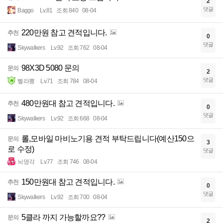
2
댓글
Baggo
Lv.81
조회 840
08-04
220만원 참고 견적입니다.
추천
0
댓글
Skywalkers
Lv.92
조회 762
08-04
98X3D 5080 문의
문의
2
댓글
삘라뽕
Lv.71
조회 784
08-04
480만원대 참고 견적입니다.
추천
0
댓글
Skywalkers
Lv.92
조회 668
08-04
롤,모바일 마비노기용 견적 부탁드립니다(예산150으
문의
3
로 수정)
댓글
뇌명각
Lv.77
조회 746
08-04
150만원대 참고 견적입니다.
추천
0
댓글
Skywalkers
Lv.92
조회 700
08-04
5클라 까지 가능할까요??
문의
2