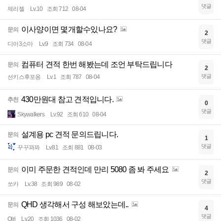
댓글
제리젤
Lv.10
조회 712
08-04
이사양이면 몇개할수있나요?
문의
2
댓글
디아3소마
Lv.9
조회 734
08-04
컴퓨터 견적 한번 해봤는데 조언 부탁드립니다
문의
2
댓글
선키스후포옹
Lv.1
조회 787
08-04
430만원대 참고 견적입니다.
추천
0
댓글
Skywalkers
Lv.92
조회 610
08-04
설계용 pc 견적 문의드립니다.
문의
1
댓글
꾸꾸꽈꽈
Lv.81
조회 881
08-03
이미 주문한 견적인데 만리 5080 좀 봐 주세요
문의
2
댓글
쏘카
Lv.38
조회 989
08-02
QHD 생각해서 구성 해보았는데..
문의
4
댓글
Olri
Lv.20
조회 1036
08-02