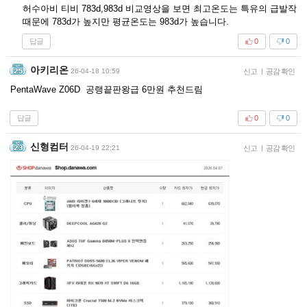
허수아비 티비 783d,983d 비교영상을 보면 최고온도는 특유의 급발작
때문에 783d가 높지만 평균온도는 983d가 높습니다.
답글
0
0
아키리온
26-04-18 10:59
신고
|
공감 확인
PentaWave Z06D 공랭끝판왕급 6만원 추천드림
답글
0
0
신형컴터
26-04-19 22:21
신고
|
공감 확인