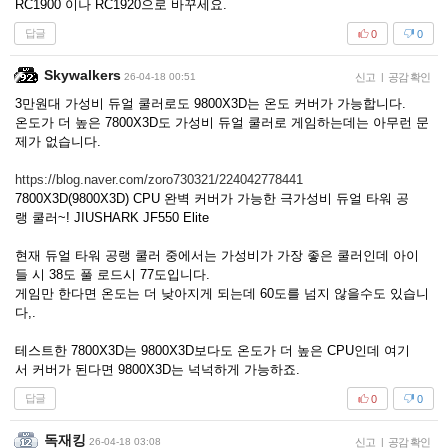
RC1900 이나 RC1920으로 바꾸세요.
답글
0
0
Skywalkers
26-04-18 00:51
신고
|
공감 확인
3만원대 가성비 듀얼 쿨러로도 9800X3D는 온도 커버가 가능합니다.
온도가 더 높은 7800X3D도 가성비 듀얼 쿨러로 게임하는데는 아무런 문
제가 없습니다.
https://blog.naver.com/zoro730321/224042778441
7800X3D(9800X3D) CPU 완벽 커버가 가능한 극가성비 듀얼 타워 공
랭 쿨러~! JIUSHARK JF550 Elite
현재 듀얼 타워 공랭 쿨러 중에서는 가성비가 가장 좋은 쿨러인데 아이
들 시 38도 풀 로드시 77도입니다.
게임만 한다면 온도는 더 낮아지게 되는데 60도를 넘지 않을수도 있습니
다,.
테스트한 7800X3D는 9800X3D보다도 온도가 더 높은 CPU인데 여기
서 커버가 된다면 9800X3D는 넉넉하게 가능하죠.
답글
0
0
독재킹
26-04-18 03:08
신고
|
공감 확인