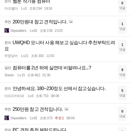
웹툰 작가용 컴퓨터
문의
0
댓글
아크엘마
Lv.3
조회 294
18:16
200만원대 참고 견적입니다.
추천
1
댓글
Skywalkers
Lv.92
조회 159
23:25
UWQHD 모니터 사용 해보고 싶습니다 추천부탁드려
문의
1
요
댓글
뚜껑닫어
Lv.21
조회 303
11:50
컴퓨터를 2년 뒤에 살껀데 비쌀려나요...?
일반
8
댓글
Sisoso
Lv.15
조회 462
01:30
안녕하세요. 180~230정도 선에서 잡고싶습니다.
문의
5
댓글
아프리카리퍼
Lv.8
조회 753
08-06
250만원 참고 견적입니다.
추천
0
댓글
Skywalkers
Lv.92
조회 373
추천 1
08-06
PC 견적 추천 부탁드립니다.
문의