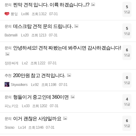
찐막 견적 입니다. 이륙 하겠습니다...!?
문의
5
댓글
뽕잎
Lv.86
조회 1312
07-31
데스크탑 견적 문의 드립니다.
문의
5
댓글
Babmalli
Lv.20
조회 1213
07-31
안녕하세요! 견적 짜봤는데 봐주시면 감사하겠습니다!
문의
6
댓글
장판싸게
Lv.2
조회 1222
07-31
200만원 참고 견적입니다.
추천
0
댓글
Skywalkers
Lv.92
조회 1198
07-31
형들이거 중고인데 360이면
문의
4
댓글
피노키요
Lv.33
조회 1202
07-31
이거 괜찮은 사양일까요
문의
6
댓글
Sisoso
Lv.14
조회 1346
07-31