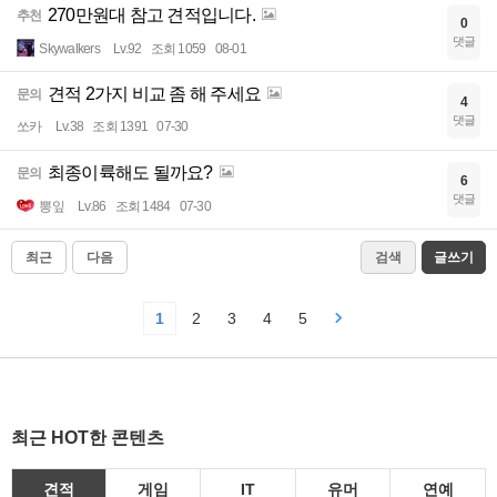
270만원대 참고 견적입니다.
추천
0
댓글
Skywalkers
Lv.92
조회 1059
08-01
견적 2가지 비교 좀 해 주세요
문의
4
댓글
쏘카
Lv.38
조회 1391
07-30
최종이륙해도 될까요?
문의
6
댓글
뽕잎
Lv.86
조회 1484
07-30
최근
다음
검색
글쓰기
1
2
3
4
5
최근 HOT한 콘텐츠
견적
게임
IT
유머
연예