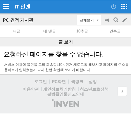
IT
인벤
PC 견적 게시판
전체보기
공
검
글
지
색
내글
내 댓글
10추글
인증글
on/off
쓰
글 보기
기
요청하신 페이지를 찾을 수 없습니다.
서비스 이용에 불편을 드려 죄송합니다. 먼저 새로고침 해보시고 페이지의 주소를
올바르게 입력했는지 다시 한번 확인해 보시기 바랍니다.
로그인
PC화면
퀵링크
설정
청소년보호정책
이용약관
개인정보처리방침
▲
불법촬영물신고안내
(주)
인
벤