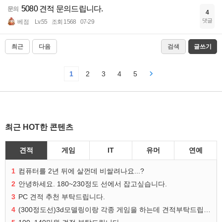
5080 견적 문의드립니다.
문의
4
댓글
베점
Lv.55
조회 1568
07-29
최근
다음
검색
글쓰기
1
2
3
4
5
최근 HOT한 콘텐츠
견적
게임
IT
유머
연예
1
컴퓨터를 2년 뒤에 살껀데 비쌀려나요...?
2
안녕하세요. 180~230정도 선에서 잡고싶습니다.
3
PC 견적 추천 부탁드립니다.
4
(300정도선)3d모델링이랑 각종 게임을 하는데 견적부탁드립니다!300정도선