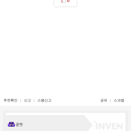
0
추천확인
신고
스팸신고
공유
스크랩
골벳