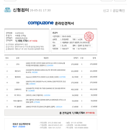
신형컴터
26-05-31 17:30
신고
|
공감 확인