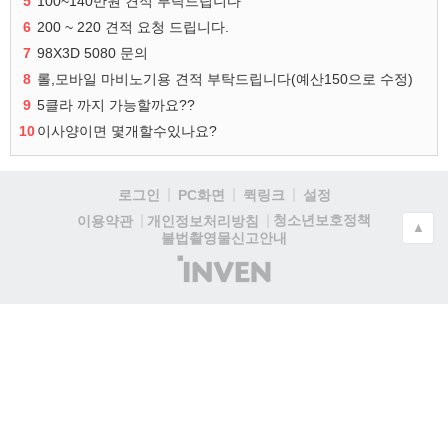
5
100~140만원 견적 부탁드립니다
6
200 ~ 220 견적 요청 드립니다.
7
98X3D 5080 문의
8
롤,모바일 마비노기용 견적 부탁드립니다(예산150으로 수정)
9
5클라 까지 가능할까요??
10
이사양이면 몇개할수있나요?
로그인
PC화면
퀵링크
설정
청소년보호정책
이용약관
개인정보처리방침
▲
불법촬영물신고안내
(주)
인
벤