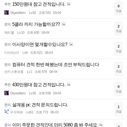
150만원대 참고 견적입니다.
추천
0
댓글
Skywalkers
Lv.92
조회 582
08-04
5클라 까지 가능할까요??
문의
2
댓글
제리젤
Lv.10
조회 600
08-04
이사양이면 몇개할수있나요?
문의
2
댓글
디아3소마
Lv.9
조회 623
08-04
컴퓨터 견적 한번 해봤는데 조언 부탁드립니다
문의
2
댓글
선키스후포옹
Lv.1
조회 678
08-04
430만원대 참고 견적입니다.
추천
0
댓글
Skywalkers
Lv.92
조회 508
08-04
설계용 pc 견적 문의드립니다.
문의
1
댓글
꾸꾸꽈꽈
Lv.81
조회 773
08-03
이미 주문한 견적인데 만리 5080 좀 봐 주세요
문의
2