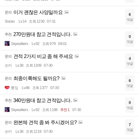
이거 괜찮은 사양일까요
문의
6
댓글
Sisoso
Lv.14
조회 1230
07-31
270만원대 참고 견적입니다.
추천
0
댓글
Skywalkers
Lv.92
조회 979
08-01
견적 2가지 비교 좀 해 주세요
문의
4
댓글
쏘카
Lv.38
조회 1309
07-30
최종이륙해도 될까요?
문의
6
댓글
뽕잎
Lv.86
조회 1377
07-30
340만원대 참고 견적입니다.
추천
0
댓글
Skywalkers
Lv.92
조회 1198
추천 1
07-30
완본체 견적 좀 봐 주시겠어요?
문의
7
댓글
쏘카
Lv.38
조회 1219
07-30