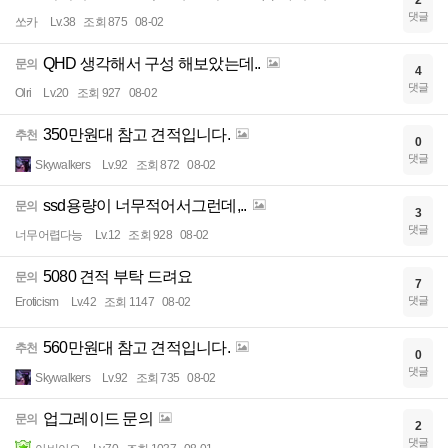
댓글
쏘카
Lv.38
조회 875
08-02
QHD 생각해서 구성 해보았는데..
문의
4
댓글
Olri
Lv.20
조회 927
08-02
350만원대 참고 견적입니다.
추천
0
댓글
Skywalkers
Lv.92
조회 872
08-02
ssd용량이 너무적어서그런데,..
문의
3
댓글
너무어렵다능
Lv.12
조회 928
08-02
5080 견적 부탁 드려요
문의
7
댓글
Eroticism
Lv.42
조회 1147
08-02
560만원대 참고 견적입니다.
추천
0
댓글
Skywalkers
Lv.92
조회 735
08-02
업그레이드 문의
문의
2
댓글