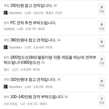
250만원 참고 견적입니다.
추천
0
댓글
Skywalkers
Lv.92
조회 201
추천 1
23:49
PC 견적 추천 부탁드립니다.
문의
6
댓글
Sophinet
Lv.86
조회 779
08-05
380만원대 참고 견적입니다.
추천
0
댓글
Skywalkers
Lv.92
조회 408
08-05
(300정도선)3d모델링이랑 각종 게임을 하는데 견적부
문의
2
탁드립니다!300정도선
댓글
햅피
Lv.27
조회 509
08-05
310만원대 참고 견적입니다.
추천
0
댓글
Skywalkers
Lv.92
조회 391
08-05
100~140만원 견적 부탁드립니다
문의
1
댓글
아포카토칩
Lv.3
조회 721
08-04