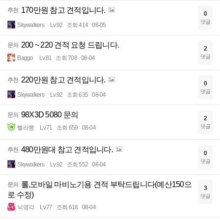
170만원 참고 견적입니다.
추천
0
댓글
Skywalkers
Lv.92
조회 414
08-05
200 ~ 220 견적 요청 드립니다.
문의
2
댓글
Baggo
Lv.81
조회 708
08-04
220만원 참고 견적입니다.
추천
0
댓글
Skywalkers
Lv.92
조회 635
08-04
98X3D 5080 문의
문의
2
댓글
삘라뽕
Lv.71
조회 659
08-04
480만원대 참고 견적입니다.
추천
0
댓글
Skywalkers
Lv.92
조회 552
08-04
롤,모바일 마비노기용 견적 부탁드립니다(예산150으
문의
3
로 수정)
댓글
뇌명각
Lv.77
조회 618
08-04