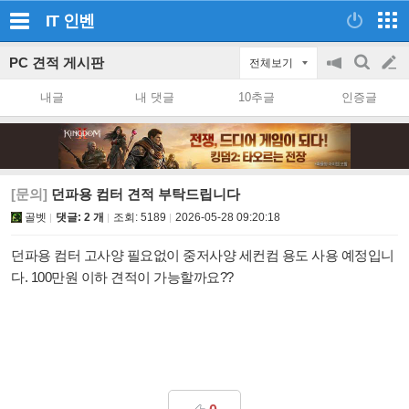
IT
인벤
PC 견적 게시판
전체보기
공
검
글
지
색
내글
내 댓글
10추글
인증글
on/off
쓰
기
[문의]
던파용 컴터 견적 부탁드립니다
골벳
댓글: 2 개
조회:
5189
2026-05-28 09:20:18
던파용 컴터 고사양 필요없이 중저사양 세컨컴 용도 사용 예정입니
다. 100만원 이하 견적이 가능할까요??