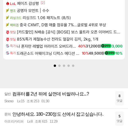
[2]
페이즈 감상평
LoL
공명자 모먼트 | 수수
명조
리싱크드 1.06 패치노트 (8/5)
리싱크드
중국 CXMT, D램 매출 점유율 7%…글로벌 4위로 부상
해외겜
[카드할인] N배송 [공식] [BOSE] 보스 울트라 오픈 이어버드 드리프트우드 샌드
핫딜
85%특가 제철농수산 전라도 얼갈이 김치, 2kg, 1개
핫딜
나 혼자만 레벨업 어라이즈 오버드라이브 디럭스 에디션 Solo Leveling Arise Overdrive Deluxe Edition
40%
31,200원
3,000
특가
드래곤소드 어웨이크닝 디럭스 에디션 DragonSword Awakening Deluxe Edition
10%
49,500원
10%
특가
컴퓨터를 2년 뒤에 살껀데 비쌀려나요...?
일반
8
댓글
Sisoso
Lv.15
조회 253
01:30
안녕하세요. 180~230정도 선에서 잡고싶습니다.
문의
5
댓글
아프리카리퍼
Lv.8
조회 615
11:29