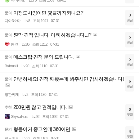
아비아오
Lv.70
조회 1037
08-01
이정도사양이면 몇클까지되나요?
문의
3
댓글
디아3소마
Lv.8
조회 1041
07-31
찐막 견적 입니다. 이륙 하겠습니다...!?
문의
5
댓글
뽕잎
Lv.86
조회 1212
07-31
데스크탑 견적 문의 드립니다.
문의
5
댓글
Babmalli
Lv.20
조회 1110
07-31
안녕하세요! 견적 짜봤는데 봐주시면 감사하겠습니다!
문의
6
댓글
장판싸게
Lv.2
조회 1130
07-31
200만원 참고 견적입니다.
추천
0
댓글
Skywalkers
Lv.92
조회 1092
07-31
형들이거 중고인데 360이면
문의
4
댓글
피노키요
Lv.33
조회 1103
07-31