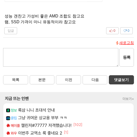
성능 갠찬고 가성비 좋은 AMD 조합도 참고요
램, SSD 가격이 마니 유동적이라 참고요
답글
0
0
새로고침
등록
목록
본문
이전
다음
댓글보기
지금 뜨는 인벤
더보기+
룩삼 니니 초대석 안내
정보
그냥 귀여운 상교용 부부 ㅋㅋ
클립
[102]
챌린저#77777 저격했습니다!
메이플
[1]
이번주 교역소 룩 좋네요 2
와우