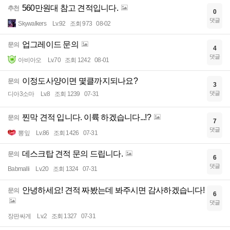
560만원대 참고 견적입니다.
추천
0
댓글
Skywalkers
Lv.92
조회 973
08-02
업그레이드 문의
문의
4
댓글
아비아오
Lv.70
조회 1242
08-01
이정도사양이면 몇클까지되나요?
문의
3
댓글
디아3소마
Lv.8
조회 1239
07-31
찐막 견적 입니다. 이륙 하겠습니다...!?
문의
7
댓글
뽕잎
Lv.86
조회 1426
07-31
데스크탑 견적 문의 드립니다.
문의
6
댓글
Babmalli
Lv.20
조회 1324
07-31
안녕하세요! 견적 짜봤는데 봐주시면 감사하겠습니다!
문의
6
댓글
장판싸게
Lv.2
조회 1327
07-31