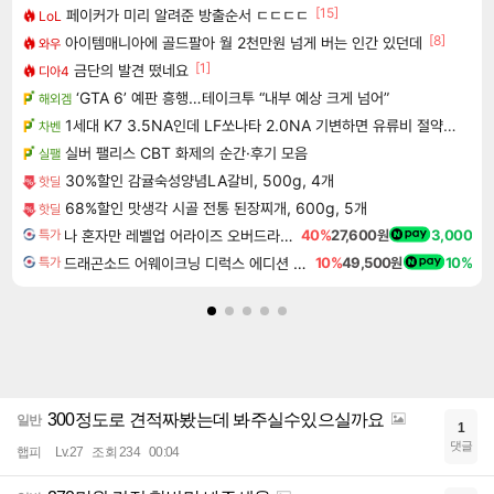
[15]
페이커가 미리 알려준 방출순서 ㄷㄷㄷㄷ
LoL
[8]
아이템매니아에 골드팔아 월 2천만원 넘게 버는 인간 있던데
와우
[1]
금단의 발견 떴네요
디아4
‘GTA 6’ 예판 흥행…테이크투 “내부 예상 크게 넘어”
해외겜
1세대 K7 3.5NA인데 LF쏘나타 2.0NA 기변하면 유류비 절약이 얼마나 될까요..?
차벤
실버 팰리스 CBT 화제의 순간·후기 모음
실팰
30%할인 감귤숙성양념LA갈비, 500g, 4개
핫딜
68%할인 맛생각 시골 전통 된장찌개, 600g, 5개
핫딜
나 혼자만 레벨업 어라이즈 오버드라이브 Solo Leveling Arise
40%
27,600원
3,000
특가
드래곤소드 어웨이크닝 디럭스 에디션 DragonSword Awakening Deluxe Edition
10%
49,500원
10%
특가
300정도로 견적짜봤는데 봐주실수있으실까요
일반
1
댓글
햅피
Lv.27
조회 234
00:04