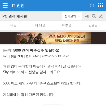
IT
인벤
PC 견적 게시판
전체보기
공
검
글
지
색
내글
내 댓글
10추글
인증글
on/off
쓰
기
[문의]
5090 견적 짜주실수 있을까요
Taru
댓글: 3 개
조회:
2446
2026-07-05 13:56:26
매번 컴터 구매할때 이곳에서 견적 짜서 잘 삿습니다
Sky 뒤에 어쩌고 선생님 감사드리구요
5090 이고 게임 와우 디이4 팩스오브엑자일2 합니다
게임외에는 딱히 다른건 안합니다