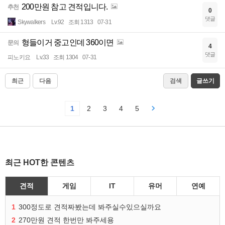
200만원 참고 견적입니다.
추천
0
댓글
Skywalkers
Lv.92
조회 1313
07-31
형들이거 중고인데 360이면
문의
4
댓글
피노키요
Lv.33
조회 1304
07-31
최근
다음
검색
글쓰기
1
2
3
4
5
최근 HOT한 콘텐츠
견적
게임
IT
유머
연예
1
300정도로 견적짜봤는데 봐주실수있으실까요
2
270만원 견적 한번만 봐주세용