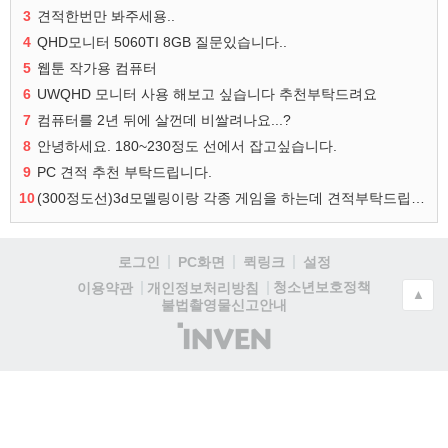
3
견적한번만 봐주세용..
4
QHD모니터 5060TI 8GB 질문있습니다..
5
웹툰 작가용 컴퓨터
6
UWQHD 모니터 사용 해보고 싶습니다 추천부탁드려요
7
컴퓨터를 2년 뒤에 살껀데 비쌀려나요...?
8
안녕하세요. 180~230정도 선에서 잡고싶습니다.
9
PC 견적 추천 부탁드립니다.
10
(300정도선)3d모델링이랑 각종 게임을 하는데 견적부탁드립니다!300정도선
로그인
PC화면
퀵링크
설정
청소년보호정책
이용약관
개인정보처리방침
▲
불법촬영물신고안내
(주)
인
벤