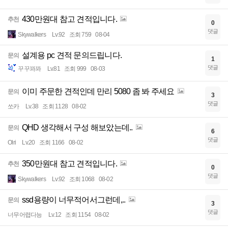
430만원대 참고 견적입니다.
추천
0
댓글
Skywalkers
Lv.92
조회 759
08-04
설계용 pc 견적 문의드립니다.
문의
1
댓글
꾸꾸꽈꽈
Lv.81
조회 999
08-03
이미 주문한 견적인데 만리 5080 좀 봐 주세요
문의
3
댓글
쏘카
Lv.38
조회 1128
08-02
QHD 생각해서 구성 해보았는데..
문의
6
댓글
Olri
Lv.20
조회 1166
08-02
350만원대 참고 견적입니다.
추천
0
댓글
Skywalkers
Lv.92
조회 1068
08-02
ssd용량이 너무적어서그런데,..
문의
3
댓글
너무어렵다능
Lv.12
조회 1154
08-02