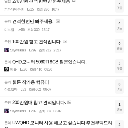
270만원 견적 한번만 봐주세용
일반
2
댓글
피파대박주셈
Lv.27
조회 280
16:47
견적한번만 봐주세용..
문의
4
댓글
디브릴
Lv.56
조회 330
13:17
100만원 참고 견적입니다.
추천
0
댓글
Skywalkers
Lv.92
조회 212
23:17
QHD모니터 5060TI 8GB 질문있습니다..
문의
2
댓글
껌블
Lv.86
조회 410
08:36
웹툰 작가용 컴퓨터
문의
0
댓글
아크엘마
Lv.3
조회 602
08-07
200만원대 참고 견적입니다.
추천
1
댓글
Skywalkers
Lv.92
조회 387
08-07
UWQHD 모니터 사용 해보고 싶습니다 추천부탁드려
문의
2