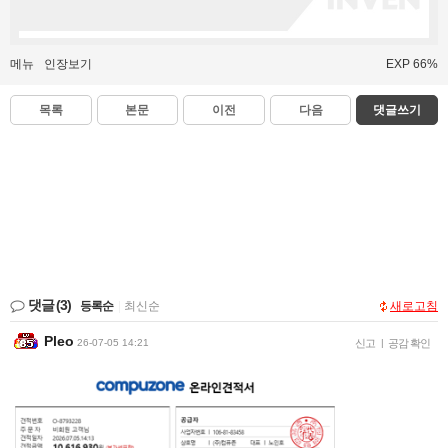
메뉴
인장보기
EXP 66%
목록
본문
이전
다음
댓글쓰기
댓글
(3)
등록순
|
최신순
새로고침
Pleo
26-07-05 14:21
신고
|
공감 확인