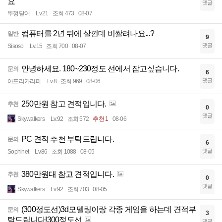
요
댓글
뚜껑닫어
Lv.21
조회 473
08-07
컴퓨터를 2년 뒤에 살껀데 비쌀려나요...?
일반
9
댓글
Sisoso
Lv.15
조회 700
08-07
안녕하세요. 180~230정도 선에서 잡고싶습니다.
문의
6
댓글
아프리카리퍼
Lv.8
조회 969
08-06
250만원 참고 견적입니다.
추천
0
댓글
Skywalkers
Lv.92
조회 572
추천 1
08-06
PC 견적 추천 부탁드립니다.
문의
6
댓글
Sophinet
Lv.86
조회 1088
08-05
380만원대 참고 견적입니다.
추천
0
댓글
Skywalkers
Lv.92
조회 703
08-05
(300정도선)3d모델링이랑 각종 게임을 하는데 견적부
문의
3
탁드립니다!300정도선
댓글