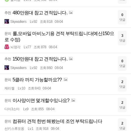
480만원대 참고 견적입니다.
추천
0
댓글
Skywalkers
Lv.92
조회 818
08-04
롤,모바일 마비노기용 견적 부탁드립니다(예산150으
문의
3
로 수정)
댓글
뇌명각
Lv.77
조회 878
08-04
150만원대 참고 견적입니다.
추천
0
댓글
Skywalkers
Lv.92
조회 860
08-04
5클라 까지 가능할까요??
문의
2
댓글
제리젤
Lv.10
조회 843
08-04
이사양이면 몇개할수있나요?
문의
2
댓글
디아3소마
Lv.9
조회 855
08-04
컴퓨터 견적 한번 해봤는데 조언 부탁드립니다
문의
2
댓글
선키스후포옹
Lv.1
조회 918
08-04