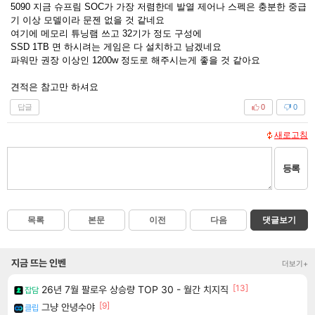
5090 지금 슈프림 SOC가 가장 저렴한데 발열 제어나 스펙은 충분한 중급
기 이상 모델이라 문젠 없을 것 같네요
여기에 메모리 튜닝램 쓰고 32기가 정도 구성에
SSD 1TB 면 하시려는 게임은 다 설치하고 남겠네요
파워만 권장 이상인 1200w 정도로 해주시는게 좋을 것 같아요
견적은 참고만 하셔요
답글
0
0
새로고침
등록
목록
본문
이전
다음
댓글보기
지금 뜨는 인벤
더보기+
[13]
26년 7월 팔로우 상승량 TOP 30 - 월간 치지직
잡담
[9]
그냥 안녕수야
클립