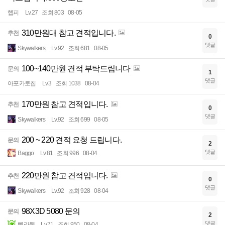
햅피
Lv.27
조회 803
08-05
310만원대 참고 견적입니다.
추천
0
댓글
Skywalkers
Lv.92
조회 681
08-05
100~140만원 견적 부탁드립니다
문의
1
댓글
아포카토칩
Lv.3
조회 1038
08-04
170만원 참고 견적입니다.
추천
0
댓글
Skywalkers
Lv.92
조회 699
08-05
200 ~ 220 견적 요청 드립니다.
문의
2
댓글
Baggo
Lv.81
조회 996
08-04
220만원 참고 견적입니다.
추천
0
댓글
Skywalkers
Lv.92
조회 928
08-04
98X3D 5080 문의
문의
2
댓글
삘라뽕
Lv.71
조회 950
08-04