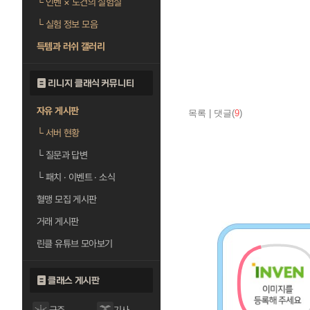
└
인벤 × 도건의 실험실
└
실험 정보 모음
득템과 러쉬 갤러리
리니지 클래식 커뮤니티
자유 게시판
목록
|
댓글(
9
)
└
서버 현황
└
질문과 답변
└
패치 · 이벤트 · 소식
혈맹 모집 게시판
거래 게시판
린클 유튜브 모아보기
클래스 게시판