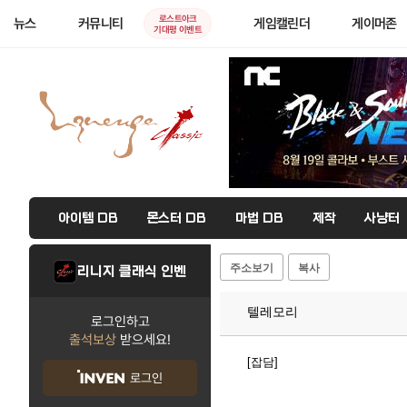
로스트아크
뉴스
커뮤니티
게임캘린더
게이머존
기대평 이벤트
아이템 DB
몬스터 DB
마법 DB
제작
사냥터
주소보기
복사
리니지 클래식 인벤
텔레모리
로그인하고
출석보상
받으세요!
[잡담]
로그인