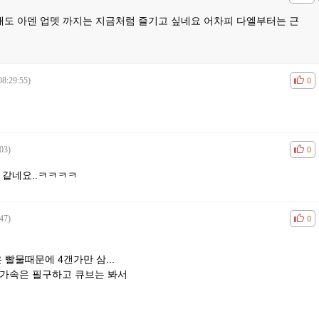
래도 아덴 업뎃 까지는 지금처럼 즐기고 싶네요 어차피 다엘부터는 근
08:29:55)
공감
비공
0
03)
공감
비공
0
 같네요..ㅋㅋㅋㅋ
47)
공감
비공
0
빨물때문에 4갠가만 삼...
가속은 필구하고 큐브는 봐서