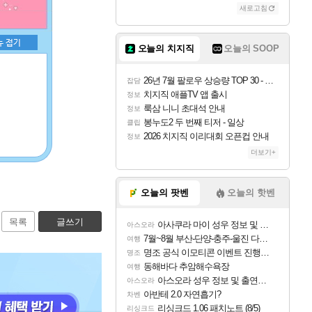
새로고침
오늘의 치지직
오늘의 SOOP
26년 7월 팔로우 상승량 TOP 30 - 월간 치지직
잡담
치지직 애플TV 앱 출시
정보
룩삼 니니 초대석 안내
정보
봉누도2 두 번째 티저 - 일상
클립
2026 치지직 이리대회 오픈컵 안내
정보
더보기+
오늘의 팟벤
오늘의 핫벤
목록
글쓰기
아사쿠라 마이 성우 정보 및 주요 필모
아스오라
7월~8월 부산-단양-충주-울진 다녀왔어요~
여행
명조 공식 이모티콘 이벤트 진행해봤습니다! 참여부터 추첨까지????
명조
동해바다 추암해수욕장
여행
아스오라 성우 정보 및 출연작 모음
아스오라
아반테 2.0 자연흡기?
차벤
리싱크드 1.06 패치노트 (8/5)
리싱크드