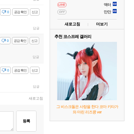
액터
LIVE
만만
감
0
공감 확인
신고
OFF
새로고침
더보기
답글
추천 코스프레 갤러리
감
0
공감 확인
신고
답글
감
0
공감 확인
신고
답글
새로고침
그 비스크돌은 사랑을 한다 코마 키타가
와 마린 리즈큥 ver
등록