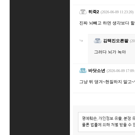
히죽2
(2026-06-09 11:23:20)
진짜 뇌뺴고 하면 생각보다 
김택진오른팔
(20
그러다 뇌가 녹아
바닷소년
(2026-06-09 17:09:
그냥 뛰 댕겨~현질하지 말고~