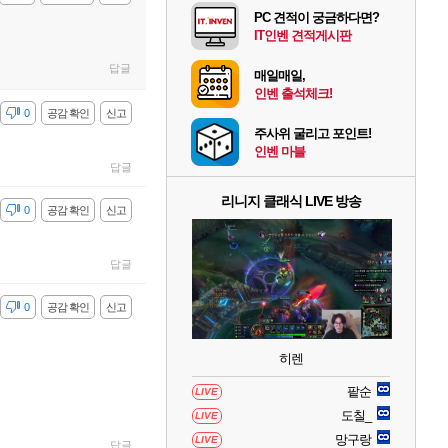
PC 견적이 궁금하다면?
IT인벤 견적게시판
답글
매일매일,
인벤 출석체크!
감
0
공감 확인
신고
주사위 굴리고 포인트!
인벤 마블
답글
리니지 클래식 LIVE 방송
감
0
공감 확인
신고
답글
감
0
공감 확인
신고
히렌
팥순
LIVE
도칠_
LIVE
망구랑
LIVE
답글