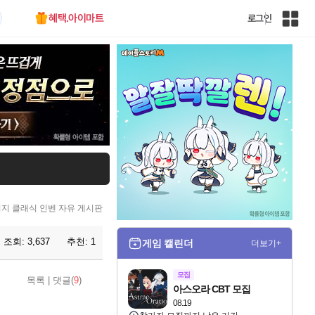
혜택.아이마트
로그인
인
벤
전
체
사
이
트
맵
지 클래식 인벤 자유 게시판
조회:
3,637
추천:
1
게임 캘린더
더보기+
모집
목록
|
댓글(
9
)
아스오라 CBT 모집
08.19