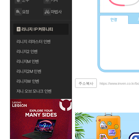
군주
기사
요정
마법사
인장
리니지 IP 커뮤니티
리니지 리마스터 인벤
리니지2 인벤
리니지M 인벤
리니지2M 인벤
리니지W 인벤
주소복사
https://www.inven.co.kr/b
저니 오브 모나크 인벤