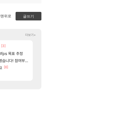
맨위로
글쓰기
더보기+
[3]
[131]
[1]
파리바게트 본사에서 연락왔음
국내에도 이쁜곳이 많은것 같습니다
메이플
여행
[12]
0fps 목표 추정
근뎀 300 달성!
중국 CXMT, D램 매출 점유율 7%…글로벌 4위로 부상
리니지M
해외겜
[5]
여부터 추첨까지????
대충 연구소요약
AI발 원가 압박, 메인보드값 오르나
검은사막
해외겜
[6]
[85]
[55]
사람도 있네
요
재학이형도 결국. 사과보상줬는데
리싱크드 1.06 패치노트 (8/5)
로아
리싱크드
[58]
[45]
안정때문일듯
메이플 역사상 최고의 약코
메모리 3사, 2027년 생산분 완판?
메이플
해외겜