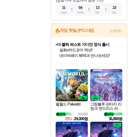
참가자 모집까지 남은 기간
11
04
13
21
Days
Hours
Min
Sec
게임 핫딜 (PC/스팀)
스토어+
베데스다 40주년 기념 할인 중!
베데스다의 명작들을
40주년 프로모션으로 만나보세요!
인벤게임즈 8월 특별 할인!
드래곤소드: 어웨이크닝 입점!
문명 7 특별 할인!
마블 투혼 파이팅 소울즈 정식출시!
귀무자: 검의 길 예약 판매 중!
비스트 오브 리인카네이션 정식 출시!
커세어 코브 출시 기념 할인!
더 렐릭 퍼스트 가디언 정식 출시
캡콤 프렌차이즈 할인 진행 중!
캡콤 일부 상품 상시 할인
스타워즈 은하계 레이서
로블록스 기프트 카드 공식 입점
인기 퍼블리셔 모음!
스팀으로 만나는 드래곤소드!
조선&고려 DLC 출시 예정
마블 히어로 총 출동&화려한 격투!
10% 할인과
게임프릭 신작 IP
해적'섬'을 발전시키자!
설화x하드코어 액션!
몬헌, 바하 등 인기 IP를
몬헌 와일즈 & 드래곤즈 도그마2
인벤게임즈에서 10% 추가 적립
Robux를 가장 안전하고
최대 90% 할인가를 만나보세요!
네이버혜택과 함께 만나보세요!
50%할인&추가 적립까지!
네이버 포인트 혜택까지!
이니&베니 혜택까지!
네이버 혜택가와 함께 예약하세요!
할인&네이버혜택으로 만나보세요!
네이버페이 혜택과 만나보세요!
할인가에 만나보세요!
일부 에디션 상시 할인!
혜택으로 예약 판매 중
편안하게 충전하세요
팰월드 Palworld
그랑블루 판타지 리
링크 엔드리스 라그
나로크 업그레이드
5%
32,000
5,000
킷 Granblue Fantasy
25%
24,000원
36,800원
Relink Endless Ragn
arok Upgrade Kit DL
C