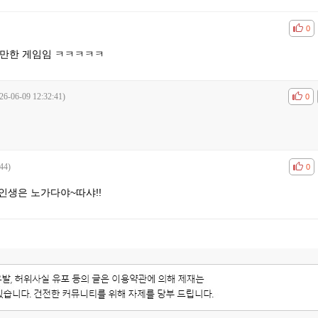
공감
비공
0
할만한 게임임 ㅋㅋㅋㅋㅋ
26-06-09 12:32:41)
공감
비공
0
44)
공감
비공
0
인생은 노가다야~따샤!!