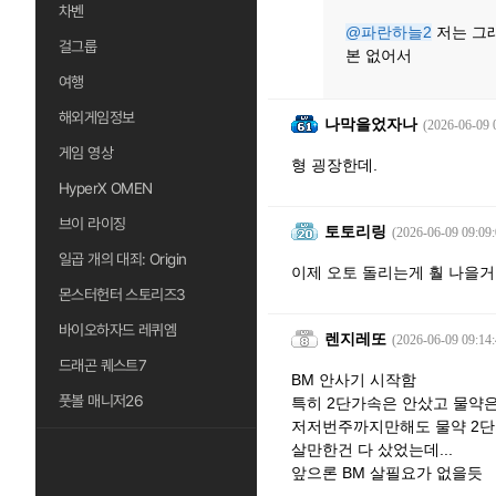
차벤
@파란하늘2
저는 그
걸그룹
본 없어서
여행
해외게임정보
나막을었자나
(2026-06-09 
게임 영상
형 굉장한데.
HyperX OMEN
브이 라이징
토토리링
(2026-06-09 09:09:
일곱 개의 대죄: Origin
이제 오토 돌리는게 훨 나을거
몬스터헌터 스토리즈3
바이오하자드 레퀴엠
렌지레또
(2026-06-09 09:14:
드래곤 퀘스트7
BM 안사기 시작함
풋볼 매니저26
특히 2단가속은 안샀고 물약은 
저저번주까지만해도 물약 2단
살만한건 다 샀었는데...
앞으론 BM 살필요가 없을듯