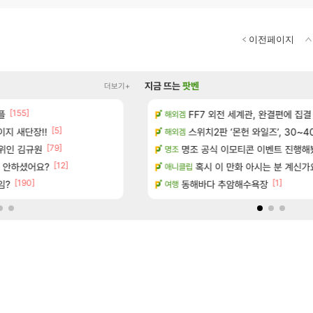
이전페이지
지금 뜨는
팟벤
더보기+
[155]
[14]
플
우 정보 및 주요 필모
아떨린다 한시간후면
FF7 외전 세계관, 완결편에 집결
리니지M
해외겜
[5]
[15]
지 새단장!!
보 및 출연작 모음
주말패키지가 나왔읍니다.
스위치2판 ‘몬헌 와일즈’, 30~4
리니지M
해외겜
[79]
[47]
1위인 김규원
우 정보 및 주요 필모
ㅇㅂ)진짜 개웃기네 ㅋㅋ
명조 공식 이모티콘 이벤트 진행해봤습니다! 참
메이플
명조
[12]
서 안하셨어요?
(40개) - 귀환한 영혼 도전과제
아니 뭔 샤타 안 나왔다고 진짜 화내는 
혹시 이 만화 아시는 분 계신가
메이플
애니클립
[190]
[1]
임?
마치고.. (feat. 리아)
썬데이가 샤타가 아닌 큰 이유는 경매장 불
동해바다 추암해수욕장
메이플
여행