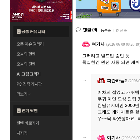
(9)
댓글
등록순
|
최신순
공통 커뮤니티
오픈 이슈 갤러리
여기사
(2026-06-09 08:26:19
오늘의 핫벤
그러려고 빌드업 중인 듯
확실한건 완전 자동 되면 캐
오늘의 팟벤
AI 그림 그리기
파란하늘2
(2026-0
PC 견적 게시판
어차피 접었고 캐쉬템
더보기
푸귀 아인 드상 인형 
한달유지비만 2000만
인기 팟벤
그래도 개돼지들은 할
쭈~~욱 봐왔잖아요..
팟벤 바로가기
치지직
여기사
(2026-06-09