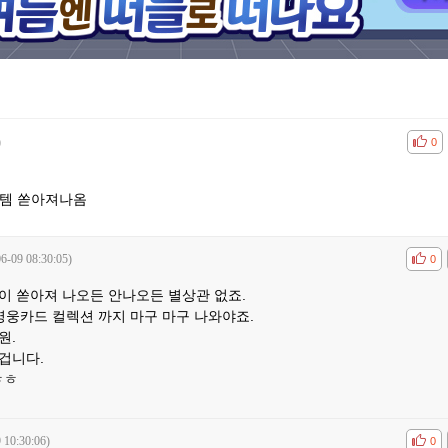
)
공감
비공
0
쉬템 쏟아져나옴
6-09 08:30:05)
공감
비공
0
이 쏟아져 나오든 안나오든 별상관 없죠.
영웅카드 컬렉션 까지 마구 마구 나와야죠.
원.
겁니다.
ㅎㅎ
 10:30:06)
공감
비공
0