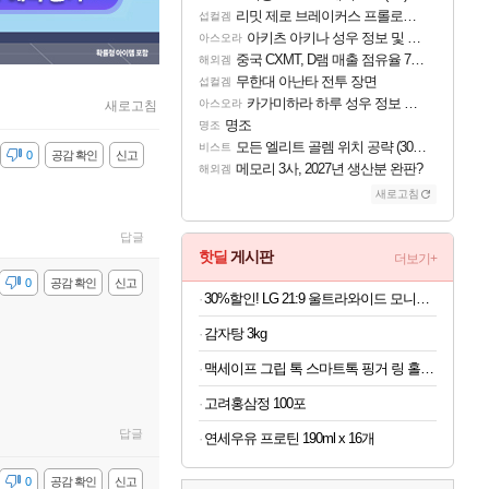
리밋 제로 브레이커스 프롤로그 테스트 후기 영상 업로드
섭컬겜
아키츠 아키나 성우 정보 및 주요 필모
아스오라
중국 CXMT, D램 매출 점유율 7%…글로벌 4위로 부상
해외겜
무한대 아난타 전투 장면
섭컬겜
카가미하라 하루 성우 정보 및 주요 필모
아스오라
새로고침
명조
명조
모든 엘리트 골렘 위치 공략 (30개) - 방랑 결투가
비스트
감
0
공감 확인
신고
메모리 3사, 2027년 생산분 완판?
해외겜
새로고침
답글
핫딜
게시판
더보기+
감
0
공감 확인
신고
30%할인! LG 21:9 울트라와이드 모니터 34인치
감자탕 3kg
맥세이프 그립 톡 스마트톡 핑거 링 홀더 아이폰 갤럭시 자석 거치대
고려홍삼정 100포
답글
연세우유 프로틴 190ml x 16개
감
0
공감 확인
신고