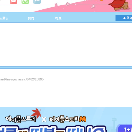
프로필
랭킹
칭호
oard/lineageclassic/6482/15895