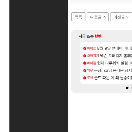
목록
다음글
이전글
지금 뜨는
핫벤
[131]
[1]
게트 본사에서 연락왔음
도 이쁜곳이 많은것 같습니다
8월 9일 썬데이 메이
아사쿠라 마이 성
메이플
아스오라
[12]
[1]
300 달성!
CXMT, D램 매출 점유율 7%…글로벌 4위로 부상
넥슨 오버워치 홈페이
아스오라 성우 정
오버워치
아스오라
[5]
 연구소요약
발 원가 압박, 메인보드값 오르나
현재 나무위키 실검 
아키츠 아키나 성
메이플
아스오라
[55]
도 결국. 사과보상줬는데
크드 1.06 패치노트 (8/5)
공장: xx님 옴니움 장
모든 성소 위치 공략 
와우
비스트
[45]
역사상 최고의 약코
 3사, 2027년 생산분 완판?
골드 파는 게 왜 쌀숭이
프롤로그 테스트를 
로아
리밋제로