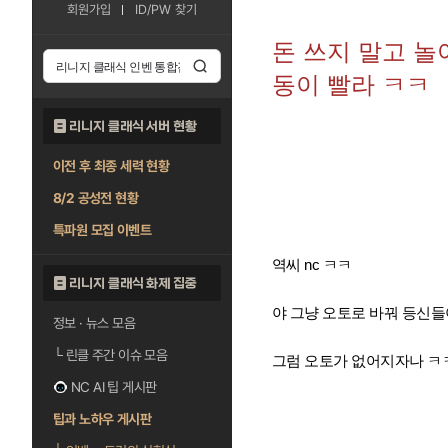
회원가입
ID/PW 찾기
돈 쓰지 말고 놀
동이 빨라 ㅋㅋ
리니지 클래식 서버 현황
이전 후 최종 세력 현황
8/2 공성전 현황
특파원 모집 이벤트
역씨 nc ㅋㅋ
리니지 클래식 화제 집중
야 그냥 오토로 바꿔 등신들
정보 · 뉴스 모음
└
린클 주간 이슈 모음
그럼 오토가 없어지자나 
NC AI 팁 게시판
팁과 노하우 게시판