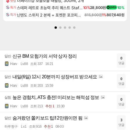
더페이스샵 보들보들 때필링, 300ml, 2개
핫딜
스테퍼 레트로 초능력 추리 퀘스트 Staffer Retro A Supernatural Mystery Quest
10%
28,800원
10%
특가
닌텐도 스위치 2 본체 + 포켓몬 포코피아 + 포켓몬스터 레전드 ZA 닌텐도 스위치 2 에디션 번들
815,800원
1%
807,640원
특가
신규 BM 모험가의 서약 상자 정리
일반
0
댓글
Harv
Lv.88
조회 337
16:21
내일(6일) 12시 20분까지 성장버프 받으세요
일반
0
댓글
Harv
Lv.88
조회 203
15:59
높은 경험치, ATS 충전! 미리보는 해적섬 정보
실험
0
댓글
Harv
Lv.88
조회 213
추천 1
15:30
숨겨왔던 쫄키보드 팁!! 2만원이면 됨
일반
3
댓글
하루짱구
Lv.1
조회 916
추천 1
08-03