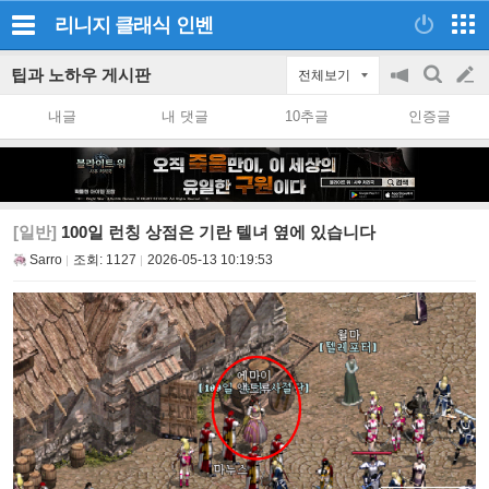
리니지 클래식
인벤
팁과 노하우 게시판
전체보기
공
검
글
지
색
내글
내 댓글
10추글
인증글
on/off
쓰
기
[일반]
100일 런칭 상점은 기란 텔녀 옆에 있습니다
Sarro
조회:
1127
2026-05-13 10:19:53