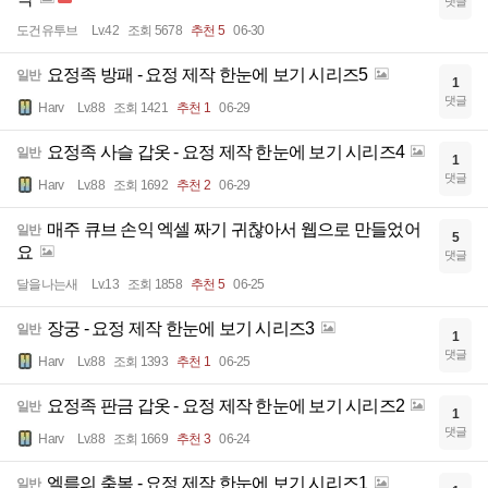
댓글
도건유투브
Lv.42
조회 5678
추천 5
06-30
요정족 방패 - 요정 제작 한눈에 보기 시리즈5
일반
1
댓글
Harv
Lv.88
조회 1421
추천 1
06-29
요정족 사슬 갑옷 - 요정 제작 한눈에 보기 시리즈4
일반
1
댓글
Harv
Lv.88
조회 1692
추천 2
06-29
매주 큐브 손익 엑셀 짜기 귀찮아서 웹으로 만들었어
일반
5
요
댓글
달을나는새
Lv.13
조회 1858
추천 5
06-25
장궁 - 요정 제작 한눈에 보기 시리즈3
일반
1
댓글
Harv
Lv.88
조회 1393
추천 1
06-25
요정족 판금 갑옷 - 요정 제작 한눈에 보기 시리즈2
일반
1
댓글
Harv
Lv.88
조회 1669
추천 3
06-24
엘름의 축복 - 요정 제작 한눈에 보기 시리즈1
일반