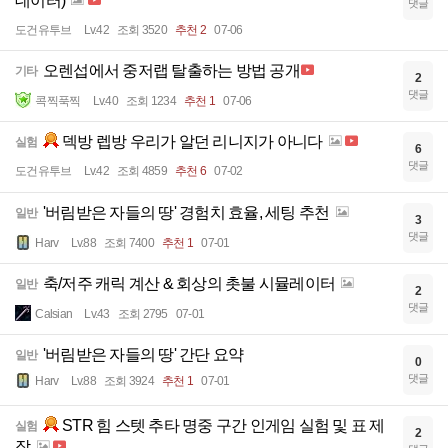
데이터)
댓글
도건유투브
Lv.42
조회 3520
추천 2
07-06
오렌섭에서 중저랩 탈출하는 방법 공개
기타
2
댓글
콕찍푹찍
Lv.40
조회 1234
추천 1
07-06
덱방 렙방 우리가 알던 리니지가 아니다
실험
6
댓글
도건유투브
Lv.42
조회 4859
추천 6
07-02
'버림받은 자들의 땅' 경험치 효율, 세팅 추천
일반
3
댓글
Harv
Lv.88
조회 7400
추천 1
07-01
축/저주 캐릭 계산 & 회상의 촛불 시뮬레이터
일반
2
댓글
Calsian
Lv.43
조회 2795
07-01
'버림받은 자들의 땅' 간단 요약
일반
0
댓글
Harv
Lv.88
조회 3924
추천 1
07-01
STR 힘 스텟 추타 명중 구간 인게임 실험 및 표 제
실험
2
작