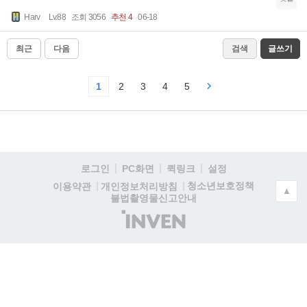
Harv
Lv.88
조회 3056
추천 4
06-18
최근
다음
검색
글쓰기
1
2
3
4
5
로그인
PC화면
퀵링크
설정
청소년보호정책
이용약관
개인정보처리방침
▲
불법촬영물신고안내
(주)
인
벤