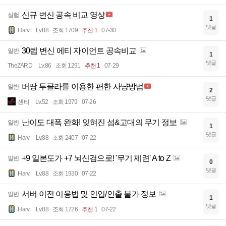
신규 변신 공속 비교 영상
실험
1
댓글
Harv
Lv.88
조회 1709
추천 1
07-30
30렙 변신 에티 자이언트 공속비교
일반
1
댓글
TheZARD
Lv.86
조회 1291
추천 1
07-29
버땅 투클라를 이용한 편한 사냥방법
일반
2
댓글
센티
Lv.52
조회 1979
07-26
난이도 대폭 완화! 잊혀진 섬&고대의 무기 정보
일반
1
댓글
Harv
Lv.88
조회 2407
07-22
+9 일본도가 +7 뇌신검으로! '무기 제련' A to Z
일반
0
댓글
Harv
Lv.88
조회 1930
07-22
서버 이전 이용법 및 인입/인출 불가 정보
일반
1
댓글
Harv
Lv.88
조회 1726
추천 1
07-22