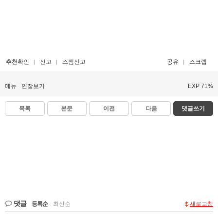
추천확인
신고
스팸신고
공유
스크랩
메뉴
인장보기
EXP 71%
목록
본문
이전
다음
댓글쓰기
댓글
등록순
|
최신순
새로고침