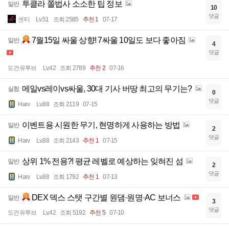
투클라 쫄법사 소소한 팁 정보
일반
10
댓글
센티
Lv.51
조회 2585
추천 1
07-17
7월15일 싸울 상향! 7싸울 10일도 보다 좋아짐
일반
4
댓글
도건유투브
Lv.42
조회 2789
추천 2
07-16
메일vs레이vs싸울, 30대 기사 버땅 최고의 무기는?
실험
0
댓글
Harv
Lv.88
조회 2119
07-15
이벤트용 시원한 무기, 현명하게 사용하는 방법
일반
2
댓글
Harv
Lv.88
조회 2143
추천 1
07-15
상위 1% 전용?! 평균 레벨로 예상하는 잊혀진 섬
일반
2
댓글
Harv
Lv.88
조회 1792
추천 1
07-13
DEX 덱스 스탯 구간별 원댐·원명·AC 보너스
일반
3
댓글
도건유투브
Lv.42
조회 5192
추천 5
07-10