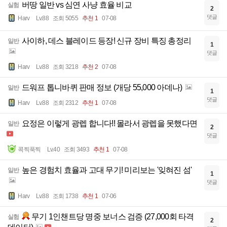
버땅 일반 vs 심연 사냥 효율 비교
실험
2
댓글
Harv
Lv.88
조회 5055
추천 1
07-08
사이하, 데스 블레이드 등장! 신규 장비 특징 총정리
일반
1
댓글
Harv
Lv.88
조회 3218
추천 2
07-08
드워프 톱니바퀴 판매 정보 (개당 55,000 아데나)
일반
1
댓글
Harv
Lv.88
조회 2312
추천 1
07-08
요정은 이렇게 광렙 합니다!! 몰라서 광렙을 못했다면
일반
2
댓글
콕찍푹찍
Lv.40
조회 3493
추천 1
07-08
높은 경험치 효율과 고대 무기! 미리보는 '잊혀진 섬'
일반
1
댓글
Harv
Lv.88
조회 1738
추천 1
07-06
무기 1인챈트당 명중 보너스 검증 (27,000회 타격
실험
2