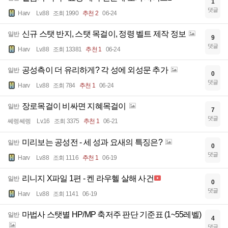
1
댓글
Harv
Lv.88
조회 1990
추천 2
06-24
신규 스탯 반지, 스탯 목걸이, 정령 벨트 제작 정보
일반
9
댓글
Harv
Lv.88
조회 13381
추천 1
06-24
공성측이 더 유리하게? 각 성에 외성문 추가
일반
0
댓글
Harv
Lv.88
조회 784
추천 1
06-24
장로목걸이 비싸면 지혜목걸이
일반
7
댓글
쎄렝쎄렝
Lv.16
조회 3375
추천 1
06-21
미리보는 공성전 - 세 성과 요새의 특징은?
일반
0
댓글
Harv
Lv.88
조회 1116
추천 1
06-19
리니지 X파일 1편 - 켄 라우헬 살해 사건
일반
0
댓글
Harv
Lv.88
조회 1141
06-19
마법사 스탯별 HP/MP 축저주 판단 기준표 (1~55레벨)
일반
4
댓글