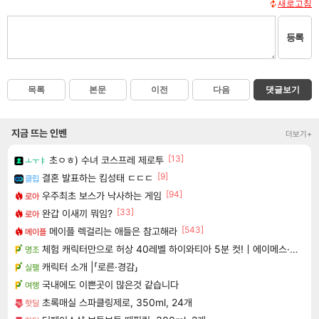
새로고침
등록
목록
본문
이전
다음
댓글보기
지금 뜨는 인벤
더보기+
[13]
초ㅇㅎ) 수녀 코스프레 제로투
ㅗㅜㅑ
[9]
결혼 발표하는 킴성태 ㄷㄷㄷ
클립
[94]
우주최초 보스가 낙사하는 게임
로아
[33]
완갑 이새끼 뭐임?
로아
[543]
메이플 렉걸리는 애들은 참고해라
메이플
체험 캐릭터만으로 허상 40레벨 하이와티아 5분 컷!｜에이메스·린네·모니에 명함
명조
캐릭터 소개 |「로른·경감」
실팰
국내에도 이쁜곳이 많은것 같습니다
여행
초록매실 스파클링제로, 350ml, 24개
핫딜