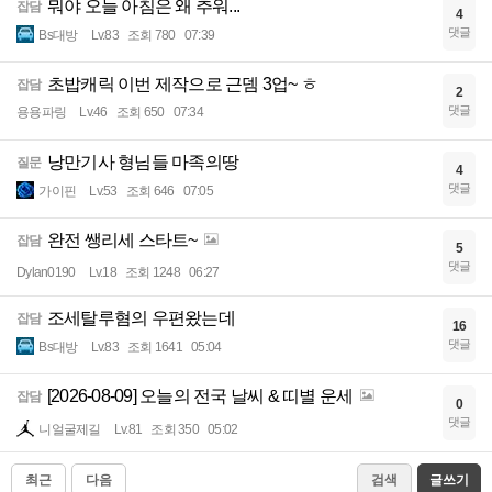
뭐야 오늘 아침은 왜 추워...
잡담
4
댓글
Bs대방
Lv.83
조회 780
07:39
초밥캐릭 이번 제작으로 근뎀 3업~ ㅎ
잡담
2
댓글
용용파링
Lv.46
조회 650
07:34
낭만기사 형님들 마족의땅
질문
4
댓글
가이핀
Lv.53
조회 646
07:05
완전 쌩리세 스타트~
잡담
5
댓글
Dylan0190
Lv.18
조회 1248
06:27
조세탈루혐의 우편왔는데
잡담
16
댓글
Bs대방
Lv.83
조회 1641
05:04
[2026-08-09] 오늘의 전국 날씨 & 띠별 운세
잡담
0
댓글
니얼굴제길
Lv.81
조회 350
05:02
최근
다음
검색
글쓰기