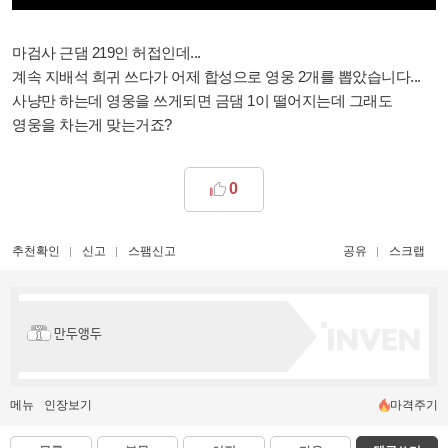
마검사 근댐 219인 허접인데...
계속 지배석 희귀 쓰다가 어제 합성으로 영웅 2개를 뽑았습니다...
사냥만 하는데 영웅을 쓰게되면 금댐 1이 떨어지는데 그래도
영웅을 차는게 맞는거죠?
0
추천확인
신고
스팸신고
공유
스크랩
만두앵두
메뉴
인장보기
마격주기