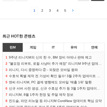
1
2
3
4
5
최근 HOT한 콘텐츠
린M
게임
IT
유머
연예
1
9주년 리니지M의 신의 한 수, BM 장비 아데나 판매 예고
2
"불요정 리부트, 로컬 사냥터 추가 예정" 리니지M 9주년 업데이트 예고
3
리니지, 다시 증명하다 ② - 되찾은 모바일 왕좌
4
수호석 특별 제작 전 가성비 확인 필수! 3월 2주차 업데이트 이슈
5
엔씨 리니지M, PC 결제 병행에도 모바일 '매출 1위' 탈환
6
신규 서버 사전 생성, 신규 수호성 추가 등 3월 1주차 업데이트 이슈
7
리니지M, 8월 1주차 한정 및 주말 제작 정보
8
진드슬, 라던 리뉴얼 등 리니지M ContiNew 업데이트 핵심 요약
9
파티 던전 무임승차 개선 등 5월 4주차 업데이트 이슈