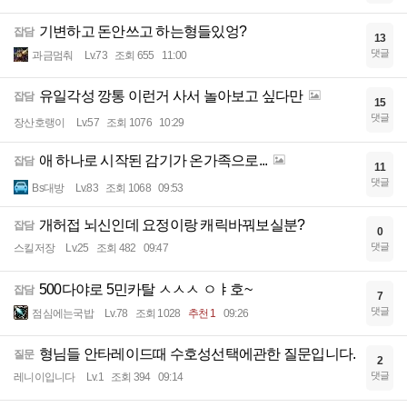
기변하고 돈안쓰고 하는형들있엉?
잡담
13
댓글
과금멈춰
Lv.73
조회 655
11:00
유일각성 깡통 이런거 사서 놀아보고 싶다만
잡담
15
댓글
장산호랭이
Lv.57
조회 1076
10:29
애 하나로 시작된 감기가 온가족으로...
잡담
11
댓글
Bs대방
Lv.83
조회 1068
09:53
개허접 뇌신인데 요정이랑 캐릭바꿔보실분?
잡담
0
댓글
스킬저장
Lv.25
조회 482
09:47
500다야로 5민카탈 ㅅㅅㅅ ㅇㅑ호~
잡담
7
댓글
점심에는국밥
Lv.78
조회 1028
추천 1
09:26
형님들 안타레이드때 수호성선택에관한 질문입니다.
질문
2
댓글
레니이입니다
Lv.1
조회 394
09:14