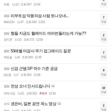
댓글
듀퐁
Lv.13
조회 297
13:24
리부트섭 악몽의섬 사람 토나오네...
잡담
7
댓글
Kkk1234
Lv.37
조회 493
13:01
형들 지금도 혈레이드 여러번돌리는게 가능??
잡담
2
댓글
장지존
Lv.13
조회 372
12:50
53레벨 마검사 무기 업그레이드 질문
질문
7
댓글
제임술
Lv.8
조회 266
12:35
신검 근뎀 SP 격수 기준 궁금
잡담
9
댓글
p킹콩
Lv.7
조회 392
12:28
전성 오너 인사드립니다
잡담
10
댓글
대박식당
Lv.21
조회 822
추천 4
12:18
권은비, 일본 공연 꼭노 영상
소식
2
댓글
Zqisj
Lv.10
조회 347
11:52