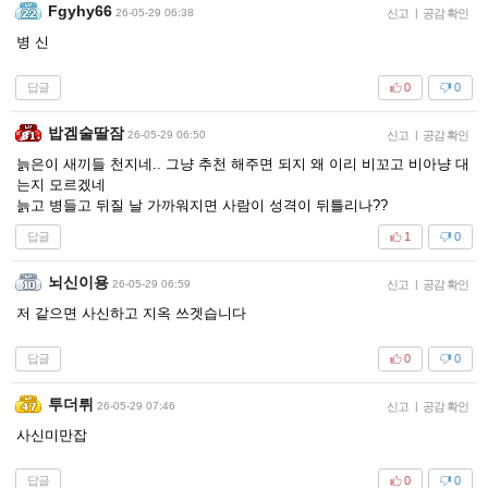
Fgyhy66
26-05-29 06:38
신고
|
공감 확인
병 신
답글
0
0
밥겜술딸잠
26-05-29 06:50
신고
|
공감 확인
늙은이 새끼들 천지네.. 그냥 추천 해주면 되지 왜 이리 비꼬고 비아냥 대
는지 모르겠네
늙고 병들고 뒤질 날 가까워지면 사람이 성격이 뒤틀리나??
답글
1
0
뇌신이용
26-05-29 06:59
신고
|
공감 확인
저 같으면 사신하고 지옥 쓰겟습니다
답글
0
0
투더뤼
26-05-29 07:46
신고
|
공감 확인
사신미만잡
답글
0
0