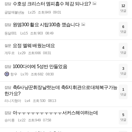
수호성 크리스터 엠피흡수 체감 되나요?
잡담
12
댓글
글말에불낸놈
Lv.25
조회 849
09:01
원뎀300 활요 시탑100층 깼습니다
잡담
6
댓글
동달001
Lv.15
조회 903
08:49
요정 엘웨 배웠는데요
질문
4
댓글
개두르
Lv.29
조회 666
08:31
1000다야에 5성반 만들었음
잡담
3
댓글
항우
Lv.70
조회 682
08:30
축6사냥꾼휘장날렷는데 축6지휘관으로대체복구가능
잡담
1
한가요?
댓글
리니지형아
Lv.4
조회 530
08:13
아ㅜㅜㅜㅜㅜㅜㅜㅜㅜㅜ서커스해야하는데
잡담
5
댓글
승이릉
Lv.22
조회 949
07:58