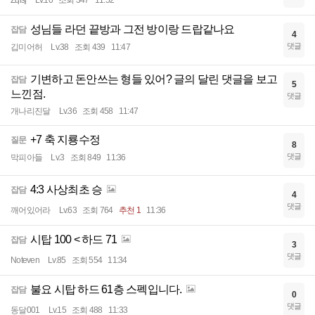
성님들 라던 끝방과 그전 방이랑 드랍같나요
잡담
4
댓글
깁미어허
Lv.38
조회 439
11:47
기변하고 돈안쓰는 형들 있어? 글의 달린 댓글을 보고
잡담
5
느낀점.
댓글
개나리진달
Lv.36
조회 458
11:47
+7 축 지룡수정
질문
8
댓글
막피아들
Lv.3
조회 849
11:36
4:3 사상최초 승
잡담
4
댓글
깨어있어라
Lv.63
조회 764
추천 1
11:36
시탑 100 < 하드 71
잡담
3
댓글
Noteven
Lv.85
조회 554
11:34
불요 시탑 하드 61층 스펙입니다.
잡담
0
댓글
동달001
Lv.15
조회 488
11:33