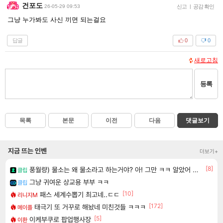
건포도
26-05-29 09:53
신고
|
공감 확인
그냥 누가봐도 사신 끼면 되는걸요
답글
0
0
새로고침
등록
목록
본문
이전
다음
댓글보기
지금 뜨는 인벤
더보기+
[8]
풍월량) 물소는 왜 물소라고 하는거야? 아! 그만 ㅋㅋ 알았어 ㅋㅋ
클립
그냥 귀여운 상교용 부부 ㅋㅋ
클립
[10]
패스 세계수뽑기 최고네..ㄷㄷ
리니지M
[172]
태극기 또 거꾸로 해놨네 미친것들 ㅋㅋㅋ
메이플
[5]
이케부쿠로 팝업행사장
이환