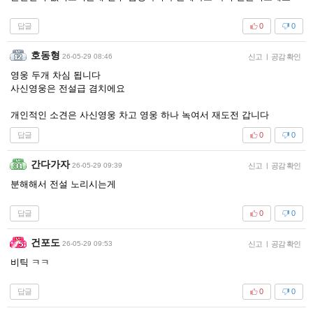
답글
0
0
호동형
26-05-29 08:46
신고
|
공감 확인
영웅 두개 차심 됩니다
사신영웅은 전설급 겸치에요
개인적인 소견은 사신영웅 차고 영웅 하나 녹여서 재도전 갑니다
답글
0
0
간다가자
26-05-29 09:39
신고
|
공감 확인
분해해서 전설 노리시는게
답글
0
0
건포도
26-05-29 09:53
신고
|
공감 확인
비틱 ㅋㅋ
답글
0
0