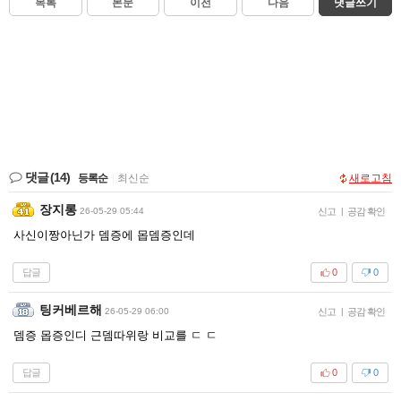
목록
본문
이전
다음
댓글쓰기
댓글
(14)
등록순
|
최신순
새로고침
장지롱
26-05-29 05:44
신고
|
공감 확인
사신이짱아닌가 뎀증에 몹뎀증인데
답글
0
0
팅커베르해
26-05-29 06:00
신고
|
공감 확인
뎀증 몹증인디 근뎀따위랑 비교를 ㄷ ㄷ
답글
0
0