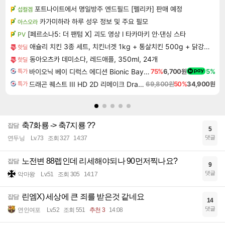
포트나이트에서 명일방주 엔드필드 [펠리카] 판매 예정
섭컬겜
카가미하라 하루 성우 정보 및 주요 필모
아스오라
[페르소나5: 더 팬텀 X] 괴도 영상 l 타카마키 안·댄싱 스타
PV
애슐리 치킨 3종 세트, 치킨너겟 1kg + 통살치킨 500g + 닭강정 500g, 1세트
핫딜
동아오츠카 데미소다, 레드애플, 350ml, 24개
핫딜
바이오닉 베이 디럭스 에디션 Bionic Bay Deluxe Edition
75%
6,700원
5%
특가
드래곤 퀘스트 III HD 2D 리메이크 Dragon Quest III HD 2D Remake
69,800원
50%
34,900원
특가
축7화룡 -> 축7지룡 ??
잡담
5
댓글
연두닝
Lv.73
조회 327
14:37
노전변 88렙인데 리세해야되나 90먼저찍나요?
잡담
9
댓글
악마왕
Lv.51
조회 305
14:17
린엠X) 세상에 큰 죄를 받은것 같네요
잡담
14
댓글
연인여포
Lv.52
조회 551
추천 3
14:08