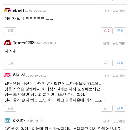
abadf
26-05-29 07:53
신고
|
공감 확인
머리가 없나 ㅋㅋㅋㅋㅋ ㅗㅗ
답글
0
0
Torres0208
26-05-29 08:04
신고
|
공감 확인
다 지워
답글
0
0
천사신
26-05-29 08:15
신고
|
공감 확인
일단 영웅 사신이 나머지 3개 합친거 보다 좋을듯 하고요..
영웅 지옥은 분해해서 희귀상자 4개로 다시 도전해보세요~
영웅 또 나오면 땡큐고 희귀만 나오면 다시 합성..
진짜 쓸게 없다 하면 오만 희귀 차고 영웅나올때 까지~고고~
답글
0
0
하치다
26-05-29 08:17
신고
|
공감 확인
쓸만한거 없어보이는데 전부 합성하거나 분해하고 다시 만들어보세요.