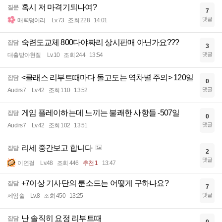
혹시 저 마격기되나여?
질문
7
댓글
매력덩어리
Lv.73
조회 228
14:01
숙련도교체 800다야짜리 상시판매 아닌가요???
잡담
3
댓글
대출받아현질
Lv.10
조회 244
13:54
<클래스 리부트때마다 돌고도는 역차별 주의> 120일
잡담
0
댓글
Audirs7
Lv.42
조회 110
13:52
게임 플레이하는데 느끼는 불쾌한 사항들 -507일
잡담
0
댓글
Audirs7
Lv.42
조회 102
13:51
리세 중간보고 합니다
잡담
2
댓글
이연걸
Lv.48
조회 446
추천 1
13:47
+7이상 기사단의 룬소드는 어떻게 구하나요?
잡담
7
댓글
제임술
Lv.8
조회 450
13:25
난 솔직히 요정 리부트때
잡담
0