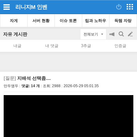
리니지M
인벤
자게
서버 현황
이슈 토론
팁과 노하우
득템 자랑
자유 게시판
전체보기
공
검
글
지
색
내글
내 댓글
3추글
인증글
on/off
쓰
기
[질문]
지배석 선택좀....
만두앵두
댓글: 14 개
조회:
2988
2026-05-29 05:01:35