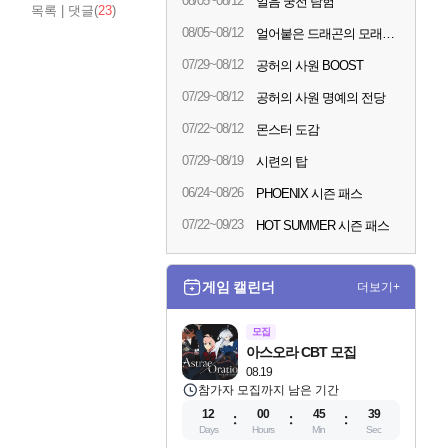
08/05~08/12
얼음 궁전 탐험
목록
|
댓글(
23
)
08/05~08/12
얼어붙은 드래곤의 모래시계
07/29~08/12
공허의 사원 BOOST
07/29~08/12
공허의 사원 명예의 전당
07/22~08/12
몬스터 도감
07/29~08/19
시련의 탑
06/24~08/26
PHOENIX 시즌 패스
07/22~09/23
HOT SUMMER 시즌 패스
게임 캘린더
더보기+
모집
아스오라 CBT 모집
08.19
참가자 모집까지 남은 기간
12
00
45
38
Days
Hours
Min
Sec