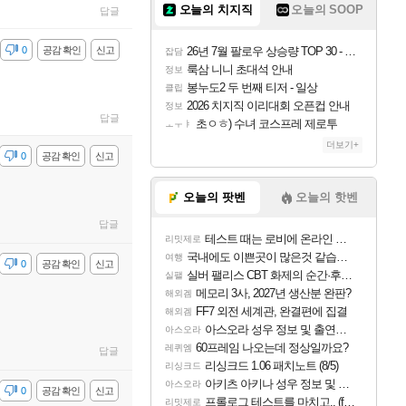
오늘의 치지직
오늘의 SOOP
답글
감
0
공감 확인
신고
26년 7월 팔로우 상승량 TOP 30 - 월간 치지직
잡담
룩삼 니니 초대석 안내
정보
봉누도2 두 번째 티저 - 일상
클립
2026 치지직 이리대회 오픈컵 안내
정보
답글
초ㅇㅎ) 수녀 코스프레 제로투
ㅗㅜㅑ
더보기+
감
0
공감 확인
신고
오늘의 팟벤
오늘의 핫벤
답글
테스트 때는 로비에 온라인 기능이 있는데
리밋제로
국내에도 이쁜곳이 많은것 같습니다
여행
감
0
공감 확인
신고
실버 팰리스 CBT 화제의 순간·후기 모음
실팰
메모리 3사, 2027년 생산분 완판?
해외겜
FF7 외전 세계관, 완결편에 집결
해외겜
아스오라 성우 정보 및 출연작 모음
아스오라
60프레임 나오는데 정상일까요?
레퀴엠
답글
리싱크드 1.06 패치노트 (8/5)
리싱크드
아키츠 아키나 성우 정보 및 주요 필모
아스오라
감
0
공감 확인
신고
프롤로그 테스트를 마치고.. (feat. 리아)
리밋제로