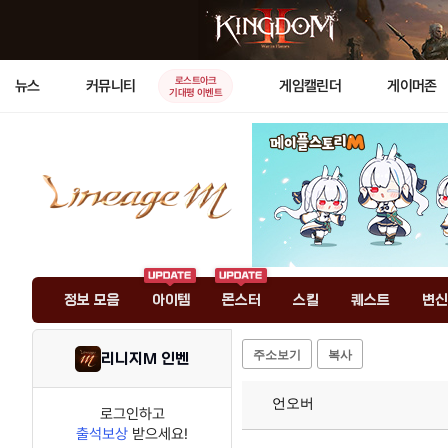
로스트아크
뉴스
커뮤니티
게임캘린더
게이머존
기대평 이벤트
정보 모음
아이템
몬스터
스킬
퀘스트
변신
주소보기
복사
리니지M 인벤
언오버
로그인하고
출석보상
받으세요!