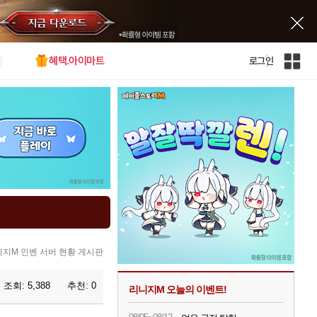
혜택.아이마트
로그인
인
벤
전
체
사
이
트
맵
지M 인벤 서버 현황 게시판
조회:
5,388
추천:
0
리니지M 오늘의 이벤트!