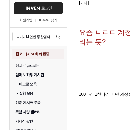
[기타]
로그인
회원가입
ID/PW 찾기
요즘 ㅂㄹㅌ 계
리는 듯?
리니지M 화제 집중
정보 · 뉴스 모음
팁과 노하우 게시판
└
매크로 모음
└
실험 모음
100따리 1천따리 미만 계
인증 게시물 모음
득템 자랑 갤러리
치지직 팟벤