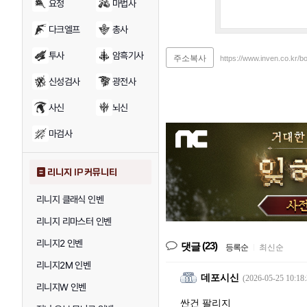
요정
마법사
다크엘프
총사
투사
암흑기사
주소복사
https://www.inven.co.kr/
신성검사
광전사
사신
뇌신
마검사
리니지 IP 커뮤니티
리니지 클래식 인벤
리니지 리마스터 인벤
리니지2 인벤
(23)
댓글
등록순
|
최신순
리니지2M 인벤
데포시신
(2026-05-25 10:18:
리니지W 인벤
싼건 팔리지