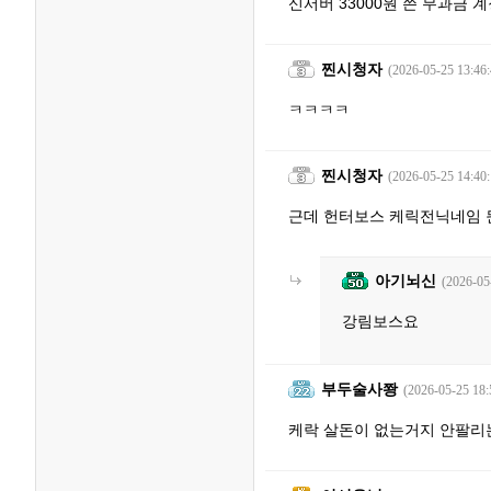
신서버 33000원 쓴 무과금 
찐시청자
(2026-05-25 13:46:
ㅋㅋㅋㅋ
찐시청자
(2026-05-25 14:40:
근데 헌터보스 케릭전닉네임
아기뇌신
(2026-05
강림보스요
부두술사쫭
(2026-05-25 18:
케락 살돈이 없는거지 안팔리