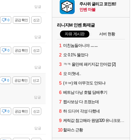
주사위 굴리고 포인트!
답글
인벤 마블
감
0
공감 확인
신고
리니지M 인벤 화제글
자유 게시판
서버 현황
답글
1
미친놈들아니야 ㅡㅡ
감
0
공감 확인
신고
2
오 0.1% 뚫었다
3
ㅋㅋ 올만에 패키지값 안아깝 [2]
답글
4
오 미쳣네..
감
0
공감 확인
신고
5
(ㅎㅂ) 왜 아무것도 안되냐
6
베트남 다낭 호텔 담배후기
답글
7
짭사보상 다 조졌는데
8
하 드디어 각성 다했네
감
0
공감 확인
신고
9
케릭값 참고해라 원댐320 유니크포함 풀 이동악세11 신변신인신성 풀문양5 풀수호성4
답글
10
할파스 근황