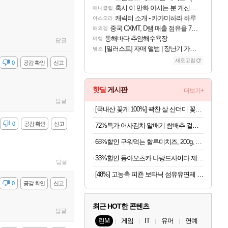
혹시 이 만화 아시는 분 계신가요
애니클립
캐릭터 소개 - 카가미하라 하루
아스오라
중국 CXMT, D램 매출 점유율 7%…글로벌 4위로 부상
해외겜
동해바다 추암해수욕장
여행
답글
[일러스트] 자매 앨범 | 장난기 가득한 오후의 공원 (리메이크판)
명조
새로고침
감
0
공감 확인
신고
핫딜
게시판
더보기+
답글
[국내산 꽃게 100%] 꽉찬 살 산더미 꽃게탕
감
0
공감 확인
신고
72%특가 어사김치 알배기 쌈배추 겉절이, 2kg, 1개
65%할인 구워먹는 할루미치즈, 200g, 3개
33%힐인 동아오츠카 나랑드사이다 제로, 오리지널, 345ml, 24개
답글
[48%] 고농축 피죤 보타닉 섬유유연제 프리지아 자몽, 1.3L, 4개
감
0
공감 확인
신고
최근 HOT한 콘텐츠
답글
린M
게임
IT
유머
연예