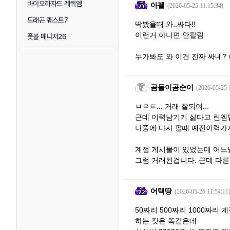
바이오하자드 레퀴엠
아펠
(2026-05-25 11:15:34)
드래곤 퀘스트7
딱봤을때 와..싸다!!
이런거 아니면 안팔림
풋볼 매니저26
누가봐도 와 이건 진짜 싸네?
곰돌이곰순이
(2026-05-25 
ㅂㄹㅌ... 거래 잘되여...
근데 이력남기기 싫다고 린엠
나중에 다시 팔때 예전이력가
계정 게시물이 있었는데 어느
그럼 거래된겁니다. 근데 다른
어택땅
(2026-05-25 11:54:11
50짜리 500짜리 1000짜리 
하는 짓은 똑같은데