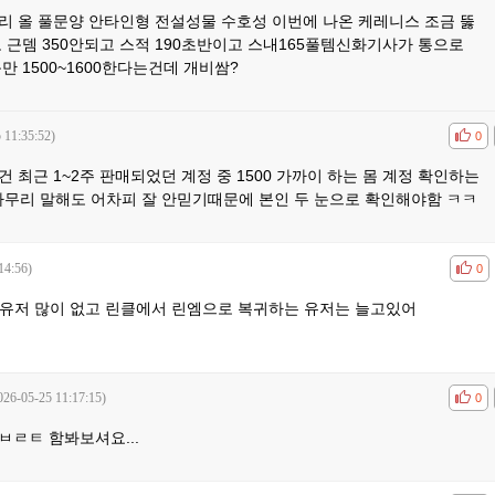
리 올 풀문양 안타인형 전설성물 수호성 이번에 나온 케레니스 조금 뚫
 근뎀 350안되고 스적 190초반이고 스내165풀템신화기사가 통으로
만 1500~1600한다는건데 개비쌈?
 11:35:52)
공감
비공
0
 최근 1~2주 판매되었던 계정 중 1500 가까이 하는 몸 계정 확인하는
 아무리 말해도 어차피 잘 안믿기때문에 본인 두 눈으로 확인해야함 ㅋㅋ
14:56)
공감
비공
0
 유저 많이 없고 린클에서 린엠으로 복귀하는 유저는 늘고있어
026-05-25 11:17:15)
공감
비공
0
ㅂㄹㅌ 함봐보셔요...