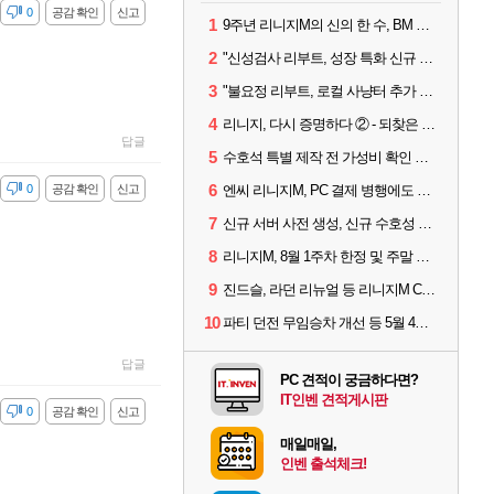
감
0
공감 확인
신고
1
9주년 리니지M의 신의 한 수, BM 장비 아데나 판매 예고
2
"신성검사 리부트, 성장 특화 신규 서버" 리니지M 3월 업데이트 예고
3
"불요정 리부트, 로컬 사냥터 추가 예정" 리니지M 9주년 업데이트 예고
4
리니지, 다시 증명하다 ② - 되찾은 모바일 왕좌
답글
5
수호석 특별 제작 전 가성비 확인 필수! 3월 2주차 업데이트 이슈
6
감
0
공감 확인
신고
엔씨 리니지M, PC 결제 병행에도 모바일 '매출 1위' 탈환
7
신규 서버 사전 생성, 신규 수호성 추가 등 3월 1주차 업데이트 이슈
8
리니지M, 8월 1주차 한정 및 주말 제작 정보
9
진드슬, 라던 리뉴얼 등 리니지M ContiNew 업데이트 핵심 요약
10
파티 던전 무임승차 개선 등 5월 4주차 업데이트 이슈
답글
PC 견적이 궁금하다면?
IT인벤 견적게시판
감
0
공감 확인
신고
매일매일,
인벤 출석체크!