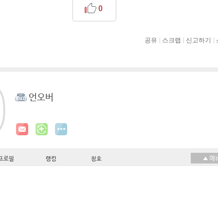
0
공유
스크랩
신고하기
언오버
프로필
랭킹
칭호