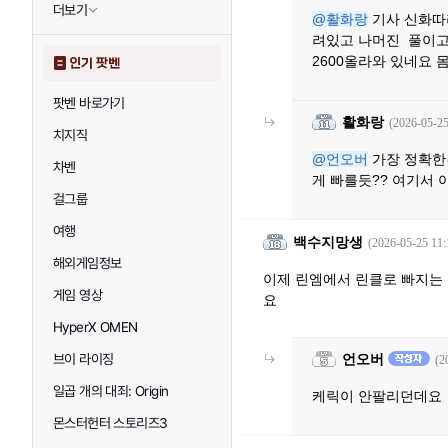
더보기
@활화랑
기사 신화따
려있고 나머진 풀이고
2600올라와 있네요 몸
인기 팟벤
팟벤 바로가기
활화랑
(2026-05-25
치지직
@언오버
가장 정확한건
차벤
게 빠를듯?? 여기서
걸그룹
여행
백수지망생
(2026-05-25 11:
해외게임정보
이제 린엠에서 린클로 빠지는
게임 영상
요
HyperX OMEN
브이 라이징
언오버
(2
일곱 개의 대죄: Origin
케릭이 안팔리던데요 
몬스터헌터 스토리즈3