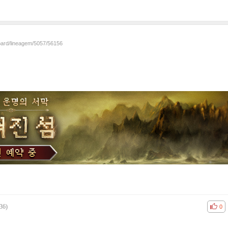
board/lineagem/5057/56156
36)
공감
비공
0