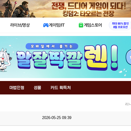
X
최대 90% 할인
라이브/영상
게이밍/IT
게임스토어
8월 프로모션
마법인형
성물
카드 획득처
리니
2026-05-25 09:39