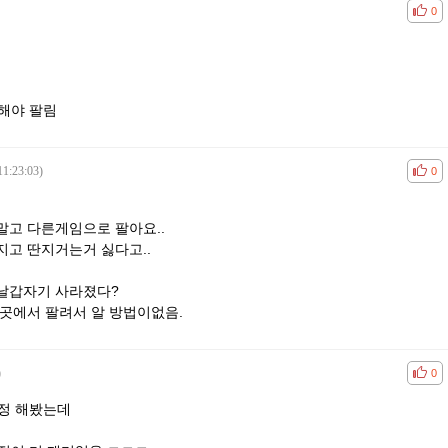
공감
비공
0
 해야 팔림
11:23:03)
공감
비공
0
말고 다른게임으로 팔아요..
지고 딴지거는거 싫다고..
날갑자기 사라졌다?
곳에서 팔려서 알 방법이없음.
)
공감
비공
0
계정 해봤는데