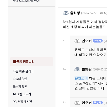
저니 오브 모나크 인벤
활화랑
(2026-05-25 10:48:32
3~4천때 계정들은 이제 정
빠진 계정 비싸게 파는놈들도
언오버
(2
유일도 그나마 괜찮은
데 되팔이만 연락오고
공통 커뮤니티
활화랑
(2026-05-25
오픈 이슈 갤러리
@언오버
최근 그나마 
오늘의 핫벤
스 풀 3강인가? 진짜
오늘의 팟벤
면 절때 안팔림 이제
AI 그림 그리기
PC 견적 게시판
언오버
(2