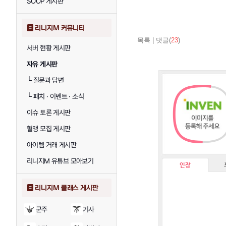
SOOP 게시판
리니지M 커뮤니티
목록
|
댓글(
23
)
서버 현황 게시판
자유 게시판
└
질문과 답변
└
패치 · 이벤트 · 소식
이슈 토론 게시판
혈맹 모집 게시판
아이템 거래 게시판
리니지M 유튜브 모아보기
인장
리니지M 클래스 게시판
군주
기사