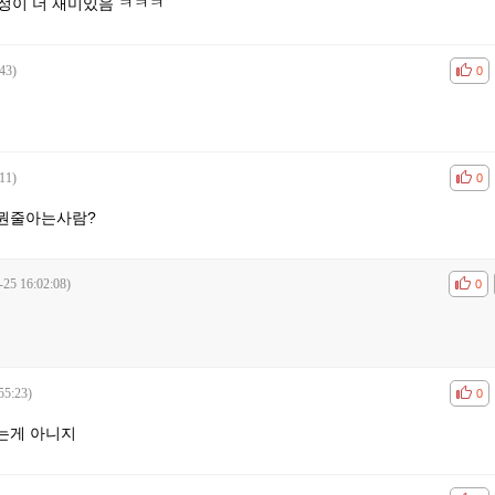
계정이 더 재미있음 ㅋㅋㅋ
43)
공감
비공
0
11)
공감
비공
0
 뭔줄아는사람?
-25 16:02:08)
공감
비공
0
55:23)
공감
비공
0
는게 아니지