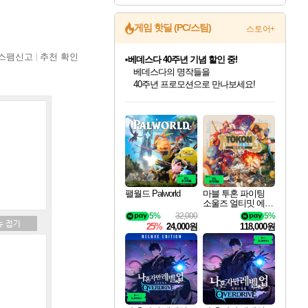
게임 핫딜 (PC/스팀)
스토어+
스팸신고
추천 확인
베데스다 40주년 기념 할인 중!
베데스다의 명작들을
40주년 프로모션으로 만나보세요!
인벤게임즈 8월 특별 할인!
드래곤소드: 어웨이크닝 입점!
문명 7 특별 할인!
귀무자: 검의 길 예약 판매 중!
비스트 오브 리인카네이션 정식 출시!
커세어 코브 출시 기념 할인!
더 렐릭 퍼스트 가디언 정식 출시
마블 투혼 파이팅 소울즈 예약 판매 중!
캡콤 프렌차이즈 할인 진행 중!
캡콤 일부 상품 상시 할인
스타워즈 은하계 레이서
로블록스 기프트 카드 공식 입점
인기 퍼블리셔 모음!
스팀으로 만나는 드래곤소드!
조선&고려 DLC 출시 예정
10% 할인과
게임프릭 신작 IP
해적'섬'을 발전시키자!
설화x하드코어 액션!
마블 히어로 총 출동&화려한 격투!
몬헌, 바하 등 인기 IP를
몬헌 와일즈 & 드래곤즈 도그마2
인벤게임즈에서 10% 추가 적립
Robux를 가장 안전하고
최대 90% 할인가를 만나보세요!
네이버혜택과 함께 만나보세요!
50%할인&추가 적립까지!
이니&베니 혜택까지!
네이버 혜택가와 함께 예약하세요!
할인&네이버혜택으로 만나보세요!
네이버페이 혜택과 만나보세요!
네이버 포인트 혜택까지!
할인가에 만나보세요!
일부 에디션 상시 할인!
혜택으로 예약 판매 중
편안하게 충전하세요
팰월드 Palworld
마블 투혼 파이팅
소울즈 얼티밋 에디
션 예약구매 MARV
5%
32,000
5%
EL Tokon Fighting S
25%
24,000원
118,000원
ouls Ultimate Edition
Pre-Purchase