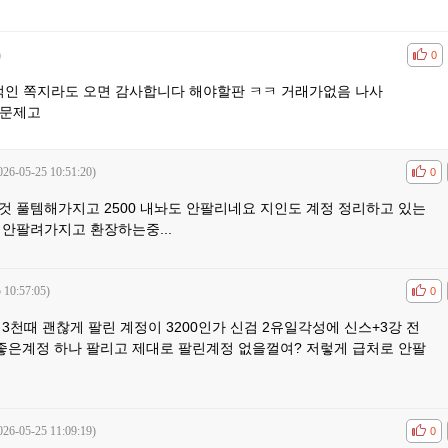
)
공감
비공
0
상적인 쪽지라도 오면 감사합니다 해야할판 ㅋㅋ 거래가없음 나사
 문제고
026-05-25 10:51:20)
공감
비공
0
것 풀템해가지고 2500 내놔도 안팔리네요 지인도 계정 정리하고 있는
 안팔려가지고 환장하는중...
 10:57:05)
공감
비공
0
3천때 괜찮게 팔린 계정이 3200인가 신검 2유일각성에 신스+3강 전
 좋은계정 하나 팔리고 제대로 팔린계정 없을껄여? 저렇게 급처로 안팔
026-05-25 11:09:19)
공감
비공
0