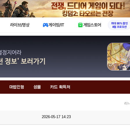
X
최대 90% 할인
라이브/영상
게이밍/IT
게임스토어
8월 프로모션
마법인형
성물
카드 획득처
리니
2026-05-17 14:23