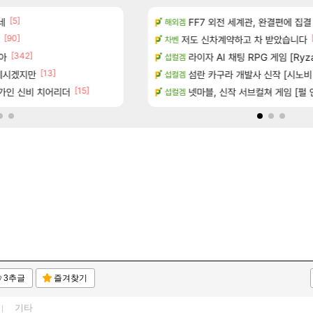
[5]
[1]
 다녀왔습니다.
네
빵 가격이 24500원 이라길래 결제 취소하
FF7 외전 세계관, 완결편에 집결
메이플
해외겜
[90]
터 공개
(15시즌PTR) 악마술사 5경이 뜨
저도 신차계약하고 차 받았습니다
디아4
차벤
[342]
[45]
아
기습하는 법
너넨 대난 함부로 가지 마라..
라이자 AI 채팅 RPG 게임 [Ryza
로아
섭컬겜
[13]
 계시겠지만
치노트 (8/5)
Ptr신규무기 인검이라길래 뭔가했
섬란 카구라 개발사 신작 [시노비 넥서
디아4
섭컬겜
[15]
[1
가인 신비 치어리더
카네이션 정보/공략글 모음
게이머라면 필수로 알아야 할 것
넷마블, 신작 서브컬쳐 게임 [펄 인 블루
메이플
섭컬겜
3추글
즐겨찾기
기타