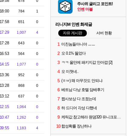
19:08
678
0
주사위 굴리고 포인트!
인벤 마블
18:00
784
1
17:58
651
0
리니지M 인벤 화제글
17:29
1,007
4
자유 게시판
서버 현황
17:28
643
0
1
미친놈들아니야 ㅡㅡ
2
오 0.1% 뚫었다
16:53
564
0
3
ㅋㅋ 올만에 패키지값 안아깝 [2]
14:15
1,077
0
4
오 미쳣네..
13:36
952
0
5
(ㅎㅂ) 왜 아무것도 안되냐
13:28
868
0
6
베트남 다낭 호텔 담배후기
13:12
637
0
7
짭사보상 다 조졌는데
12:15
1,064
0
8
하 드디어 각성 다했네
9
케릭값 참고해라 원댐320 유니크포함 풀 이동악세11 신변신인신성 풀문양5 풀수호성4
10:47
1,262
0
10
합성확률 장난하나
09:55
1,183
4