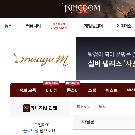
로스트아크
뉴스
커뮤니티
게임캘린더
게이머존
기대평 이벤트
정보 모음
아이템
몬스터
스킬
퀘스트
변신
주소보기
복사
리니지M 인벤
나남군
로그인하고
출석보상
받으세요!