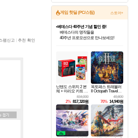
게임 핫딜 (PC/스팀)
스토어+
마블 투혼 파이팅 소울즈 예약 판매 중!
마블 히어로 총 출동&화려한 격투!
네이버 포인트 혜택까지!
스팸신고
추천 확인
인벤게임즈 8월 특별 할인!
드래곤소드: 어웨이크닝 입점!
문명 7 특별 할인!
귀무자: 검의 길 예약 판매 중!
비스트 오브 리인카네이션 정식 출시!
커세어 코브 출시 기념 할인!
더 렐릭 퍼스트 가디언 정식 출시
베데스다 40주년 기념 할인 중!
캡콤 프렌차이즈 할인 진행 중!
캡콤 일부 상품 상시 할인
스타워즈 은하계 레이서
로블록스 기프트 카드 공식 입점
인기 퍼블리셔 모음!
스팀으로 만나는 드래곤소드!
조선&고려 DLC 출시 예정
10% 할인과
게임프릭 신작 IP
해적'섬'을 발전시키자!
설화x하드코어 액션!
베데스다의 명작들을
몬헌, 바하 등 인기 IP를
몬헌 와일즈 & 드래곤즈 도그마2
인벤게임즈에서 10% 추가 적립
Robux를 가장 안전하고
최대 90% 할인가를 만나보세요!
네이버혜택과 함께 만나보세요!
50%할인&추가 적립까지!
이니&베니 혜택까지!
네이버 혜택가와 함께 예약하세요!
할인&네이버혜택으로 만나보세요!
네이버페이 혜택과 만나보세요!
40주년 프로모션으로 만나보세요!
할인가에 만나보세요!
일부 에디션 상시 할인!
혜택으로 예약 판매 중
편안하게 충전하세요
닌텐도 스위치 2 본
옥토패스 트래블러
체 + 마리오 카트 월
II Octopath Traveler I
드 + 포켓몬 포코피
I
834,000
49,800
아 번들
2%
817,320원
70%
14,940원