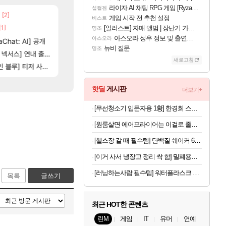
라이자 AI 채팅 RPG 게임 [RyzaChat: AI] 공개
섭컬겜
[2]
[204]
[6]
고 나왔다
Ssf 정의를 내려 버린 디시인
챕터별 길찾기/지도 공략 (1 ~ 12장)
디아4
비스트
게임 시작 전 추천 설정
비스트
[1]
[5]
[134]
네요
우리 나라의 주적은??
4컷 만화 | 야간 보초는 너무 힘들어
[일러스트] 자매 앨범 | 장난기 가득한 오후의 공원 (리메이크판)
메이플
아주프로
명조
아스오라 성우 정보 및 출연작 모음
아스오라
[94]
Chat: AI] 공개
100:8 보다 효율이 좋은 상향된 아제나 ㄷㄷ
테스트 때는 로비에 온라인 기능이 있는데
로아
리밋제로
뉴비 질문
명조
[5]
[76]
는데
스] 연내 출시 예정
레테 재사용 17번 터짐
비스트 오브 리인카네이션 오픈 트레일러
메이플
PV
새로고침
14]
[35]
] 티저 사이트 오픈
벨가 하드 찐 투력컷
스위치2판 ‘몬헌 와일즈’, 30~40fps 목표 추
로아
해외겜
핫딜
게시판
더보기+
[무선청소기 입문자용 1황] 한경희 스테이션 자동먼지비움 무선청소기
[원룸살면 에어프라이어는 이걸로 졸업] 한경희 4세대 에어뷰 에어프라이어 6L
[헬스장 갈 때 필수템] 단백질 쉐이커 600ml
[이거 사서 냉장고 정리 싹 함] 밀폐용기 20종 세트
[러닝하는사람 필수템] 워터플라스크 500ml x 2개
목록
글쓰기
최근 HOT한 콘텐츠
린M
게임
IT
유머
연예