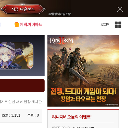
혜택.아이마트
로그인
인
벤
전
체
사
이
트
맵
지M 인벤 서버 현황 게시판
조회:
3,151
추천:
0
리니지M 오늘의 이벤트!