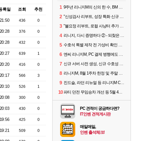
1
9주년 리니지M의 신의 한 수, BM 장비 아데나 판매 예고
등록일
조회
추천
2
"신성검사 리부트, 성장 특화 신규 서버" 리니지M 3월 업데이트 예고
21:50
436
0
3
"불요정 리부트, 로컬 사냥터 추가 예정" 리니지M 9주년 업데이트 예고
20:28
376
0
4
리니지, 다시 증명하다 ② - 되찾은 모바일 왕좌
20:28
432
0
5
수호석 특별 제작 전 가성비 확인 필수! 3월 2주차 업데이트 이슈
20:27
639
1
6
엔씨 리니지M, PC 결제 병행에도 모바일 '매출 1위' 탈환
7
신규 서버 사전 생성, 신규 수호성 추가 등 3월 1주차 업데이트 이슈
20:20
416
0
8
리니지M, 8월 1주차 한정 및 주말 제작 정보
20:17
566
3
9
진드슬, 라던 리뉴얼 등 리니지M ContiNew 업데이트 핵심 요약
20:10
526
1
10
파티 던전 무임승차 개선 등 5월 4주차 업데이트 이슈
20:08
300
0
20:03
PC 견적이 궁금하다면?
430
0
IT인벤 견적게시판
19:56
425
0
매일매일,
19:21
509
0
인벤 출석체크!