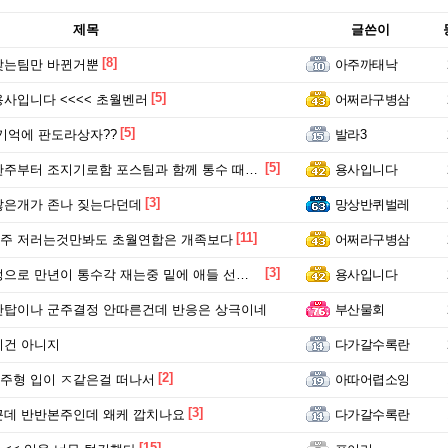
제목
글쓴이
[8]
맞는팀만 바뀐거뿐
아주까태낙
[5]
사입니다 <<<< 초월벤러
어쩌라구병삼
[5]
기억에 판도라상자??
발라3
[5]
부터 조지기로함 포스팀과 함께 통수 때릴려고 각잡앗는데
용사입니다
[3]
많은개가 존나 짖는다던데
망상반퀴벌레
[11]
주 저러는것만봐도 초월연합은 개족보다
어쩌라구병삼
[3]
으로 만년이 통수각 재는중 밑에 애들 선동중
용사입니다
반탑이나 군주결정 안따른건데 반응은 상극이네
부산물회
이건 아니지
다가갈수록란
[2]
주형 입이 ㅈ같은걸 떠나서
아따어렵소잉
[3]
근데 반반본주인데 왜케 깝치나요
다가갈수록란
[15]