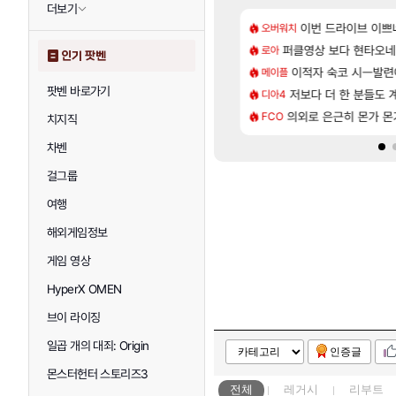
더보기
[6]
정의를 내려 버린 디시인
 길찾기/지도 공략 (1 ~ 12장)
7년만에 가족여행을
이번 드라이브 이쁘
오버워치
여행
[134]
라의 주적은??
컷 만화 | 야간 보초는 너무 힘들어
퍼클영상 보다 현타오네
「에린」 컨셉 포스
로아
아스오라
인기 팟벤
[94]
 보다 효율이 좋은 상향된 아제나 ㄷㄷ
스트 때는 로비에 온라인 기능이 있는데
이적자 숙코 시ㅡ발련
쿠를 먼저 보내서 
메이플
비스트
팟벤 바로가기
[76]
사용 17번 터짐
 오브 리인카네이션 오픈 트레일러
저보다 더 한 분들도
리싱크드 1.06 패
디아4
리싱크드
[35]
 찐 투력컷
2판 ‘몬헌 와일즈’, 30~40fps 목표 추정
의외로 은근히 몬가 몬
비스트 오브 리인
FCO
비스트
치지직
차벤
걸그룹
여행
해외게임정보
게임 영상
HyperX OMEN
브이 라이징
일곱 개의 대죄: Origin
인증글
몬스터헌터 스토리즈3
전체
레거시
리부트