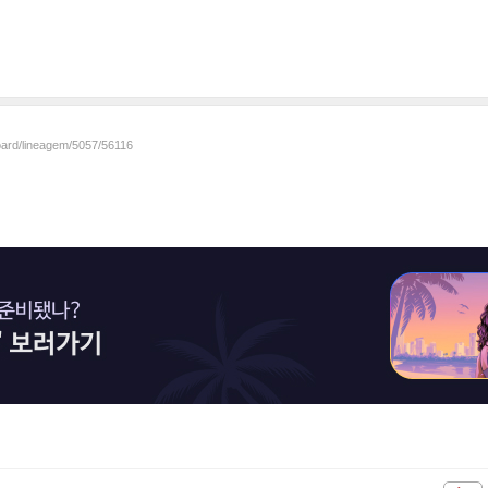
board/lineagem/5057/56116