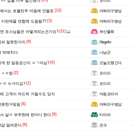
<< 입을 너무 털긴했다
포이리
[12]
에서는 초월탄주 마음에 안들듯
어쩌라구병삼
[3]
이런애들 연합에 도움됨??
어쩌라구병삼
[11]
면 포스님들은 어떻게되는건가요?
부산물회
[8]
백퍼 잘못한거지
Hagelin
려 빅매치다
나남군
[6]
게 된 일등공신이 ㅍㄱ아님?
오늘도땡긴다
[2]
 ㅅㄹ랑
포이리
[1]
 ㅅㄹ 누가이김?
포이리
테 고객이 꺼드럭 거릴수도 있지
야동코리아
[6]
잘못한거맞음
어쩌라구병삼
[8]
서 살ㄹ 부주한테 한마디 한다
티아라
[8]
정답 알려준다
은크