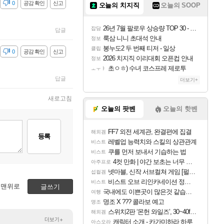
감
0
공감 확인
신고
오늘의 치지직
오늘의 SOOP
26년 7월 팔로우 상승량 TOP 30 - 월간 치지직
잡담
답글
룩삼 니니 초대석 안내
정보
봉누도2 두 번째 티저 - 일상
클립
감
0
공감 확인
신고
2026 치지직 이리대회 오픈컵 안내
정보
초ㅇㅎ) 수녀 코스프레 제로투
ㅗㅜㅑ
답글
더보기+
새로고침
오늘의 팟벤
오늘의 핫벤
FF7 외전 세계관, 완결편에 집결
해외겜
등록
레벨업 능력치와 스킬의 상관관계
비스트
쿠를 먼저 보내서 기습하는 법
비스트
4컷 만화 | 야간 보초는 너무 힘들어
아주프로
넷마블, 신작 서브컬쳐 게임 [펄 인 블루] 티저 사이트 오픈
섭컬겜
비스트 오브 리인카네이션 정보/공략글 모음
비스트
맨위로
글쓰기
국내에도 이쁜곳이 많은것 같습니다
여행
명조 X ??? 콜라보 예고
명조
스위치2판 ‘몬헌 와일즈’, 30~40fps 목표 추정
해외겜
더보기+
캐릭터 소개 - 카가미하라 하루
아스오라