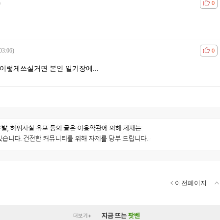
)
공감
비공
0
03:06)
공감
비공
0
이렇게쓰실거면 본인 일기장에...
이전페이지
지금 뜨는
팟벤
더보기+