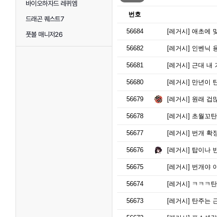
바이오하자드 레퀴엠
번호
드래곤 퀘스트7
56684
[레거시]
애초에 
풋볼 매니저26
56682
[레거시]
인벤닉 용
56681
[레거시]
근대 내 
56680
[레거시]
만년이 탄주
56679
[레거시]
원래 겁
56678
[레거시]
초월꼬탄
56677
[레거시]
번개 확정
56676
[레거시]
탑이나 
56675
[레거시]
번개야 
56674
[레거시]
ㅋㅋㅋ탄
56673
[레거시]
탄주는 