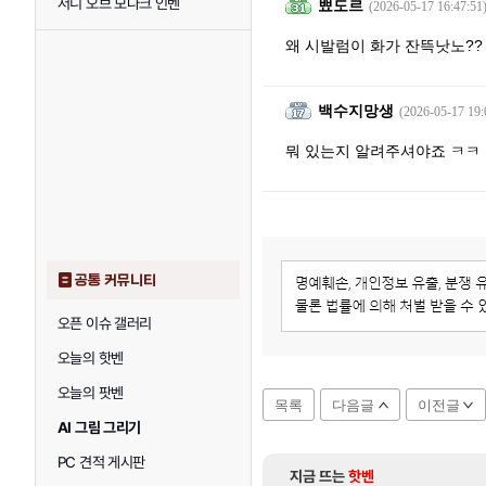
저니 오브 모나크 인벤
뾰도르
(2026-05-17 16:47:51
왜 시발럼이 화가 잔뜩낫노??
백수지망생
(2026-05-17 19:
뭐 있는지 알려주셔야죠 ㅋㅋ 
공통 커뮤니티
오픈 이슈 갤러리
오늘의 핫벤
오늘의 팟벤
목록
다음글
이전글
AI 그림 그리기
PC 견적 게시판
지금 뜨는
핫벤