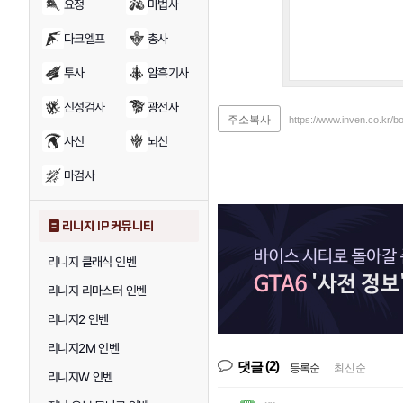
요정
마법사
다크엘프
총사
투사
암흑기사
신성검사
광전사
주소복사
https://www.inven.co.kr/
사신
뇌신
마검사
리니지 IP 커뮤니티
리니지 클래식 인벤
리니지 리마스터 인벤
리니지2 인벤
리니지2M 인벤
(2)
댓글
등록순
|
최신순
리니지W 인벤