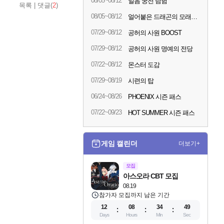
08/05~08/12
얼음 궁전 탐험
목록
|
댓글(
2
)
08/05~08/12
얼어붙은 드래곤의 모래시계
07/29~08/12
공허의 사원 BOOST
07/29~08/12
공허의 사원 명예의 전당
07/22~08/12
몬스터 도감
07/29~08/19
시련의 탑
06/24~08/26
PHOENIX 시즌 패스
07/22~09/23
HOT SUMMER 시즌 패스
게임 캘린더
더보기+
모집
아스오라 CBT 모집
08.19
참가자 모집까지 남은 기간
12
08
34
48
Days
Hours
Min
Sec