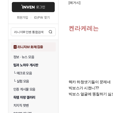
[레거시]
로그인
회원가입
ID/PW 찾기
켄라케레는
리니지M 화제 집중
정보 · 뉴스 모음
팁과 노하우 게시판
└
매크로 모음
└
실험 모음
렉카 하청샛기들이 문제네
빅보스가 시켰니??
인증 게시물 모음
빅보스 얼굴에 똥칠하기 싫
득템 자랑 갤러리
치지직 팟벤