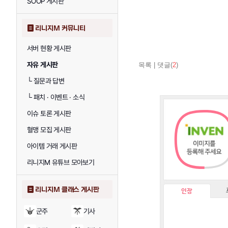
SOOP 게시판
리니지M 커뮤니티
서버 현황 게시판
자유 게시판
목록
|
댓글(
2
)
└
질문과 답변
└
패치 · 이벤트 · 소식
이슈 토론 게시판
혈맹 모집 게시판
아이템 거래 게시판
리니지M 유튜브 모아보기
리니지M 클래스 게시판
인장
군주
기사