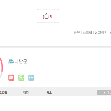
0
공유
스크랩
신고하기
나남군
프로필
랭킹
칭호