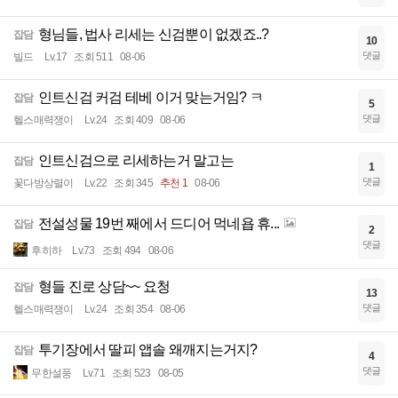
형님들, 법사 리세는 신검뿐이 없겠죠..?
잡담
10
댓글
빌드
Lv.17
조회 511
08-06
인트신검 커검 테베 이거 맞는거임? ㅋ
잡담
5
댓글
헬스매력쟁이
Lv.24
조회 409
08-06
인트신검으로 리세하는거 말고는
잡담
1
댓글
꽃다방상렬이
Lv.22
조회 345
추천 1
08-06
전설성물 19번 째에서 드디어 먹네욥 휴...
잡담
2
댓글
후히하
Lv.73
조회 494
08-06
형들 진로 상담~~ 요청
잡담
13
댓글
헬스매력쟁이
Lv.24
조회 354
08-06
투기장에서 딸피 앱솔 왜깨지는거지?
잡담
4
댓글
무한설풍
Lv.71
조회 523
08-05