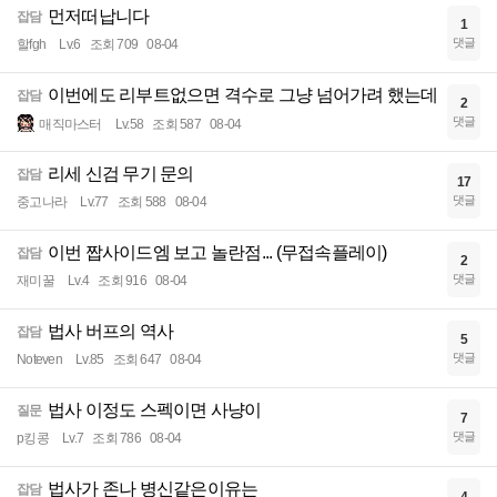
먼저떠납니다
잡담
1
댓글
할fgh
Lv.6
조회 709
08-04
이번에도 리부트없으면 격수로 그냥 넘어가려 했는데
잡담
2
댓글
매직마스터
Lv.58
조회 587
08-04
리세 신검 무기 문의
잡담
17
댓글
중고나라
Lv.77
조회 588
08-04
이번 짭사이드엠 보고 놀란점... (무접속플레이)
잡담
2
댓글
재미꿀
Lv.4
조회 916
08-04
법사 버프의 역사
잡담
5
댓글
Noteven
Lv.85
조회 647
08-04
법사 이정도 스펙이면 사냥이
질문
7
댓글
p킹콩
Lv.7
조회 786
08-04
법사가 존나 병신같은이유는
잡담