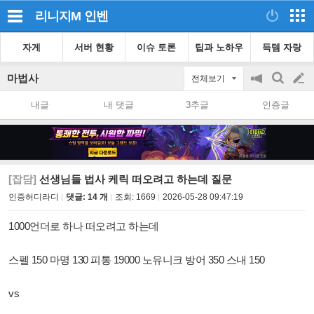
리니지M
인벤
자게
서버 현황
이슈 토론
팁과 노하우
득템 자랑
마법사
전체보기
공
검
글
지
색
내글
내 댓글
3추글
인증글
on/off
쓰
기
[잡담]
선생님들 법사 케릭 떠오려고 하는데 질문
인증허디라디
댓글: 14 개
조회:
1669
2026-05-28 09:47:19
1000언더로 하나 떠오려고 하는데
스펠 150 마명 130 피통 19000 노유니크 방어 350 스내 150
vs