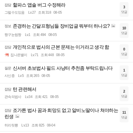
할파스 앱솔 버그 수정해라
잡담
3
댓글
그럴수도있음
Lv.27
조회 318
08-05
존경하는 간달프형님들 장비업글 뭐부터 하나요?
정보
10
댓글
짱구눈썹짱
Lv.1
조회 494
08-05
개인적으로 법사의 근본 문제는 이거라고 생각 함
잡담
0
댓글
집나온별이
Lv.71
조회 448
08-05
신서버 초보법사 필드 사냥터 추천좀 부탁드립니다
질문
1
댓글
사신종
Lv.5
조회 265
08-05
턴 관련해서
잡담
2
댓글
관속의법사
Lv.34
조회 421
08-05
조가튼 법사 꿈과 희망도 없고 알비노딸이나 쳐야하는
잡담
11
린생
댓글
히리릿뿅
Lv.13
조회 825
08-04