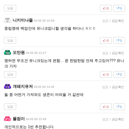
답글
0
0
니키미나즐
26-05-28 10:49
신고
|
공감 확인
중립쟁에 백업인데 유니크없니할 생각을 하다니 ㅎㄷㄷ
답글
0
0
오만원
26-05-28 12:47
신고
|
공감 확인
쟁하면 무조건 유니크있는게 편함... 뮨 한땀한땀 언제 주고있어??? 유니
크 가자
답글
0
0
개돼지유저
26-05-28 14:30
신고
|
공감 확인
둘 중 어떤거 가져와도 생존이 어려울 거 같은데
답글
0
0
몰컴이
26-05-28 15:49
신고
|
공감 확인
개인적으로는 1번 추천합니다