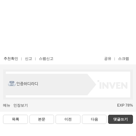
추천확인
신고
스팸신고
공유
스크랩
인증허디라디
메뉴
인장보기
EXP 78%
목록
본문
이전
다음
댓글쓰기