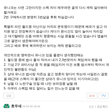
유니크는 사면 그만이지만 스펙 차이 메우려면 결국 다시 캐릭 알아봐야
할거에요
2번 구매하시면 분명히 1번살걸 후회 하실겁니다
특별히 라인 월드쟁 아닌이상 어차피 본토쟁이기 때문에 베르가 쉽고 아
지뮨 받고 전장복귀가 쉽습니다 게다가 뮨시간도 많이 늘어서 자리잡
고 대기탈때만 손좀 바쁘지 쟁중에는 사실 뮨돌릴 시간 없슴니다 앱솔어
그로 끌면서 생존해야하거든요
그리고 베르 후에 복귀하면서 보이는 캐릭 뮨돌리고요
개인적으로 쟁하면서 유니크 있음 좋겠다 생각했던때는
1. 월드쟁 중에 법사 출석 적어서 내가 2,3번팟까지 책임져야 했을 때
2. 기섬 2구 파티사냥 중 적 왔을 때(심지어 이건 보통 법사부터 찍어서 개
인적인 불편함도 아님)
3. 상대 유니크 법사랑 자존심 걸고 영혼의 맞다이 하는데 사일런스 걸렸
을 때(근데 스펙이 더 좋으면 상대가 유니크 있어도 이기더라고요)
4. 남들 다 노란구슬 던질 때 나만 보라장풍 날릴 때
5. 아무리 스펙업 해도 알비노 킬수 안느는것 같을 때
답글
0
0
호우새
26-05-28 16:44
신고
|
공감 확인