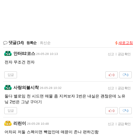
댓글
(14)
등록순
|
최신순
새로고침
안터02코스
26-05-28 10:13
신고
|
공감 확인
전자 무조건 전자
답글
0
0
사랑의불시착
26-05-28 10:32
신고
|
공감 확인
둘다 별로임 천 시드면 매물 좀 지켜보자 1번은 내실은 괜찮은데 노유
닠 2번은 그냥 구더기
답글
0
0
리린이
26-05-28 10:48
신고
|
공감 확인
어차피 저둘 스펙이면 빽업인데 매뮨이 존나 편하긴함