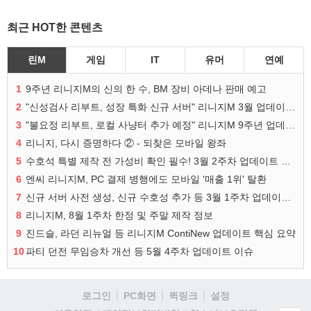
최근 HOT한 콘텐츠
린M
게임
IT
유머
연예
1
9주년 리니지M의 신의 한 수, BM 장비 아데나 판매 예고
2
"신성검사 리부트, 성장 특화 신규 서버" 리니지M 3월 업데이트 예고
3
"불요정 리부트, 로컬 사냥터 추가 예정" 리니지M 9주년 업데이트 예고
4
리니지, 다시 증명하다 ② - 되찾은 모바일 왕좌
5
수호석 특별 제작 전 가성비 확인 필수! 3월 2주차 업데이트 이슈
6
엔씨 리니지M, PC 결제 병행에도 모바일 '매출 1위' 탈환
7
신규 서버 사전 생성, 신규 수호성 추가 등 3월 1주차 업데이트 이슈
8
리니지M, 8월 1주차 한정 및 주말 제작 정보
9
진드슬, 라던 리뉴얼 등 리니지M ContiNew 업데이트 핵심 요약
10
파티 던전 무임승차 개선 등 5월 4주차 업데이트 이슈
로그인
PC화면
퀵링크
설정