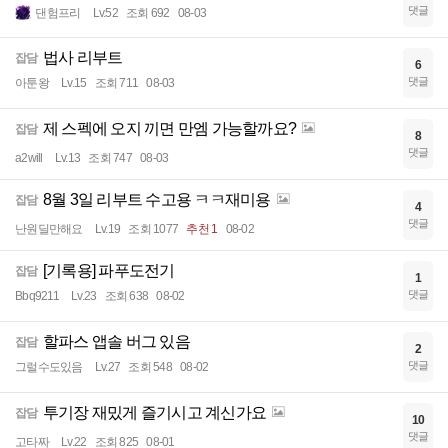
댓글
댄험프리
Lv.52
조회 692
08-03
법사 리부트
잡담
6
댓글
아툰왕
Lv.15
조회 711
08-03
제 스펙에 오지 끼면 만엠 가능할까요?
잡담
8
댓글
a2will
Lv.13
조회 747
08-03
8월 3일 리부트 수고용 ㅋㅋ재미용
잡담
4
댓글
난원딜만해요
Lv.19
조회 1077
추천 1
08-02
[기록용] 파푸도전기
잡담
1
댓글
Bbq9211
Lv.23
조회 638
08-02
할파스 앱솔 버그 있음
잡담
2
댓글
그럴수도있음
Lv.27
조회 548
08-02
투기장 재밌게 즐기시고 계신가요
잡담
10
댓글
고타짜
Lv.22
조회 825
08-01