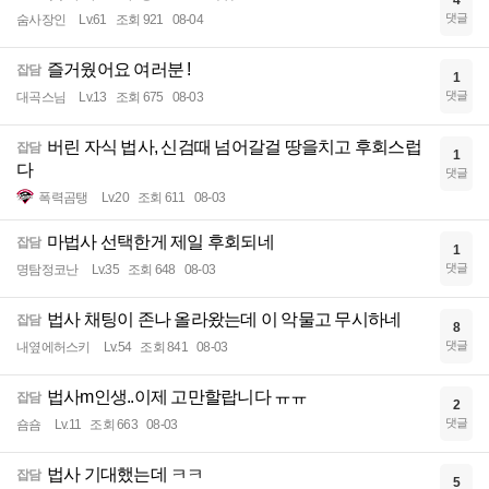
4
댓글
숨사장인
Lv.61
조회 921
08-04
즐거웠어요 여러분 !
잡담
1
댓글
대곡스님
Lv.13
조회 675
08-03
버린 자식 법사, 신검때 넘어갈걸 땅을치고 후회스럽
잡담
1
다
댓글
폭력곰탱
Lv.20
조회 611
08-03
마법사 선택한게 제일 후회되네
잡담
1
댓글
명탐정코난
Lv.35
조회 648
08-03
법사 채팅이 존나 올라왔는데 이 악물고 무시하네
잡담
8
댓글
내옆에허스키
Lv.54
조회 841
08-03
법사m인생..이제 고만할랍니다 ㅠㅠ
잡담
2
댓글
숌숌
Lv.11
조회 663
08-03
법사 기대했는데 ㅋㅋ
잡담
5