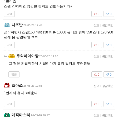
1번이죠
스펠 20차이면 앵간한 컬렉도 안했다는거라서
답글
0
0
나즈반
26-05-28 17:44
신고
|
공감 확인
곧야히법사 스펠150 마명130 피통 18000 유니크 방어 350 스내 170 900
선에 몸 팔렸던데 ㅋㅋ
답글
0
0
우와아아아앙
26-05-28 19:08
신고
|
공감 확인
그 형은 되팔이한테 시달리다가 빨리 털려도 후려친듯
답글
0
0
초아쓰
26-05-28 17:55
신고
|
공감 확인
1번사서 유니크배운다
답글
0
0
매직마스터
26-05-28 18:17
신고
|
공감 확인