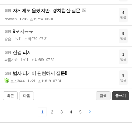
자게에도 올렸지만.. 경치합산 질문
잡담
4
댓글
Noteven
Lv.85
조회 754
08-01
9오지ㅠㅠ
잡담
9
댓글
숌숌
Lv.11
조회 979
07-31
신검 리세
잡담
1
댓글
파톰사요
Lv.11
조회 689
07-31
법사 피케이 관련해서 질문!!
잡담
9
댓글
보스3444
Lv.21
조회 819
07-31
최근
다음
검색
글쓰기
1
2
3
4
5