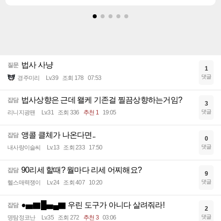
법사 사냥
질문
1
댓글
경주미리
Lv.39
조회 178
07:53
법사상향은 근데 왤케 기존걸 찔끔상향하는거임?
잡담
3
댓글
리니지광팬
Lv.31
조회 336
추천 1
19:05
앵콜 클체가 나온다면..
잡담
0
댓글
내사랑이슬씨
Lv.13
조회 233
17:50
90리세 할때? 월마다 리세 어찌해요?
잡담
9
댓글
헬스매력쟁이
Lv.24
조회 407
10:20
●▅▇█▅▄▇ 우린 도구가 아니다 살려줘라!
잡담
2
댓글
명탐정코난
Lv.35
조회 272
추천 3
03:06