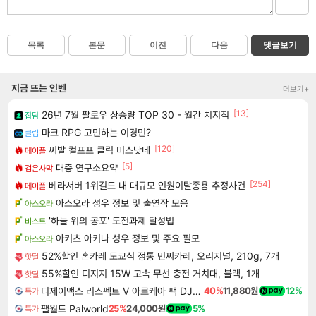
목록
본문
이전
다음
댓글보기
지금 뜨는 인벤
더보기+
[13]
26년 7월 팔로우 상승량 TOP 30 - 월간 치지직
잡담
마크 RPG 고민하는 이경민?
클립
[120]
씨발 컬프프 클릭 미스낫네
메이플
[5]
대충 연구소요약
검은사막
[254]
베라서버 1위길드 내 대규모 인원이탈종용 추정사건
메이플
아스오라 성우 정보 및 출연작 모음
아스오라
'하늘 위의 공포' 도전과제 달성법
비스트
아키츠 아키나 성우 정보 및 주요 필모
아스오라
52%할인 혼카레 도쿄식 정통 민찌카레, 오리지널, 210g, 7개
핫딜
55%할인 디지지 15W 고속 무선 충전 거치대, 블랙, 1개
핫딜
디제이맥스 리스펙트 V 아르케아 팩 DJMAX RESPECT V Arcaea Pack DLC
40%
11,880원
12%
특가
팰월드 Palworld
25%
24,000원
5%
특가