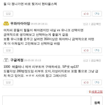
둘 다 쟁나가면 바로 찢겨서 현타올스펙
답글
0
0
우와아아아앙
26-05-28 19:11
신고
|
공감 확인
어차피 뮨돌이 힐돌이 해야겠지만 내실 vs 유니크 선택이면
금액적으로 생각해보고 선택하는게 좋을거 같음
보통 유니크를 돈주고 살려면 350이상은 줘야하니 금액적으로 어떤
게 더 이득일지 고민해보고 선택하길 바람
답글
0
0
구글계정
26-05-30 15:13
신고
|
공감 확인
1000 해줄테니 제꺼 리부트꺼 구매하세요. SP셋 sp137
도펠각성 280방정도임 리부트 오지,각성리치로브 포함 통으로 그냥 급
처 하고 있어요. ㅂㄹㅌ 사이트 참고 그레시아1
답글
0
0
새로고침
등록